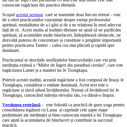
cunoscute rugăciuni din practica tibetană.
Scopul
acestui seminar
care se transmite doar într-un retreat – este
de a oferi practicanților cunoștințe despre esența profesorului
spiritual, modalitatea de a-l găsi și de a ne relaționa în mod adecvat
față de el. Acest studiu al tradiției tibetane ne ajută să ne purificăm
spiritual, să acumulăm multe binefaceri, îndepărtează obstacole, ne
dezvoltă puterea de concentrare și constituie o pregătire importantă
pentru practicarea Tantrei – calea cea mai plăcută și rapidă spre
iluminare.
Practicantul se deschide nesfârșitelor binecuvântări care vin prin
meditația extinsă a “Miilor de îngeri din paradisul cerului”, care este
rugăciunea Lamei și a mantrei lui Je Tsongkapa.
Potrivit acestei tradiții, această rugăciune a fost compusă de însuși Je
Tsongkapa, considerat o entitate iluminată. Acest text este o
rugăciune și slavă adusă învățătorului. Numai că învățătorul lui Je
Tsongkapa, cunoscând măreția elevului său, i-a dăruit-o înapoi.
Versiunea restrânsă
– este folosită ca practică de guru yoga pentru
consolidarea legăturii cu Lama și cuprinde cele șapte etape
preliminare ale meditației și bine-cunoscuta mantră a lui Tsongkapa
care ajută la acumularea de binefaceri și contribuie la succesul
practicii.