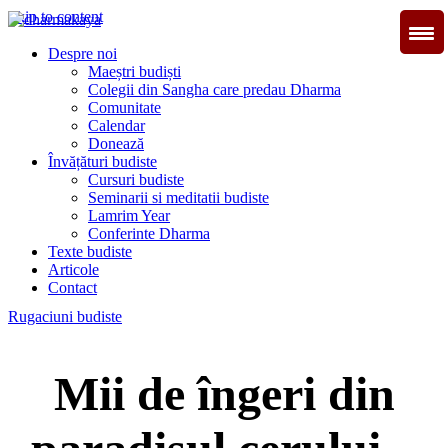
Skip to content
Dharmakaya
înțelepciune pentru viață
Despre noi
Maeștri budiști
Colegii din Sangha care predau Dharma
Comunitate
Calendar
Donează
Învățături budiste
Cursuri budiste
Seminarii si meditatii budiste
Lamrim Year
Conferinte Dharma
Texte budiste
Articole
Contact
Rugaciuni budiste
Mii de îngeri din