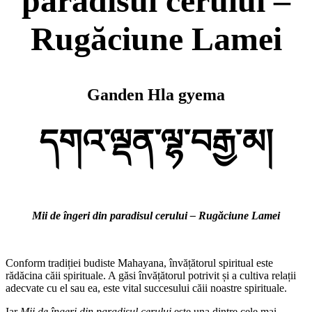
paradisul cerului –
Rugăciune Lamei
Ganden Hla gyema
དགའ་ལྡན་ལྷ་བརྒྱ་མ།
Mii de îngeri din paradisul cerului – Rugăciune Lamei
Conform tradiției budiste Mahayana, învățătorul spiritual este
rădăcina căii spirituale. A găsi învățătorul potrivit și a cultiva relații
adecvate cu el sau ea, este vital succesului căii noastre spirituale.
Iar
Mii de îngeri din paradisul cerului
este una dintre cele mai