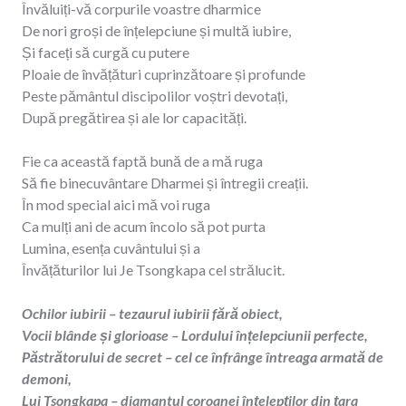
Învăluiți-vă corpurile voastre dharmice
De nori groși de înțelepciune și multă iubire,
Și faceți să curgă cu putere
Ploaie de învățături cuprinzătoare și profunde
Peste pământul discipolilor voștri devotați,
După pregătirea și ale lor capacități.
Fie ca această faptă bună de a mă ruga
Să fie binecuvântare Dharmei și întregii creații.
În mod special aici mă voi ruga
Ca mulți ani de acum încolo să pot purta
Lumina, esența cuvântului și a
Învățăturilor lui Je Tsongkapa cel strălucit.
Ochilor iubirii – tezaurul iubirii fără obiect,
Vocii blânde și glorioase – Lordului înțelepciunii perfecte,
Păstrătorului de secret – cel ce înfrânge întreaga armată de
demoni,
Lui Tsongkapa – diamantul coroanei înțelepților din țara