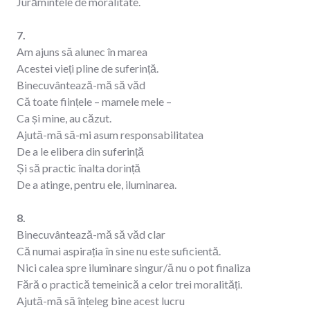
Jurămintele de moralitate.
7.
Am ajuns să alunec în marea
Acestei vieți pline de suferință.
Binecuvântează-mă să văd
Că toate ființele – mamele mele –
Ca și mine, au căzut.
Ajută-mă să-mi asum responsabilitatea
De a le elibera din suferință
Și să practic înalta dorință
De a atinge, pentru ele, iluminarea.
8.
Binecuvântează-mă să văd clar
Că numai aspirația în sine nu este suficientă.
Nici calea spre iluminare singur/ă nu o pot finaliza
Fără o practică temeinică a celor trei moralități.
Ajută-mă să înțeleg bine acest lucru