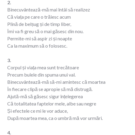
2.
Binecuvântează-mă mai întâi să realizez
Că viața pe care o trăiesc acum
Plină de belșug și de timp liber,
Îmi va fi greu să o mai găsesc din nou.
Permite-mi să aspir zi și noapte
Ca la maximum să o folosesc.
3.
Corpul și viața mea sunt trecătoare
Precum bulele din spuma unui val.
Binecuvântează-mă să-mi amintesc că moartea
În fiecare clipă se apropie să mă distrugă.
Ajută-mă să găsesc sigur înțelegerea
Că totalitatea faptelor mele, albe sau negre
Și efectele ce mi le vor aduce,
După moartea mea, ca o umbră mă vor urmări.
4.