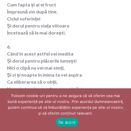
Cum fapta și al ei fruct
Împreună vin după tine.
Ciclul suferinței
Și dorul pentru viața viitoare
Încetează să le mai dorești.
6.
Când în acest astfel vei medita
Și dorul pentru plăcerile lumești
Nici o clipă nu vei mai simți,
Și zi și noapte în inima ta vei aspira
Ca eliberarea să o obții,
Numai atunci, renunțarea o vei găsi.
Folosim cookie-uri pentru a ne asigura că vă oferim cea mai
bună experiență pe site-ul nostru. Prin acordul dumneavoastră,
7.
putem continua să vă îmbunătățim experiența pe site-ul nostru
Singură renunțarea, nu te poate aduce
și să oferim conținut relevant. ​
La extazul total al lui Buddha,
De acord
La extazul iluminării complete,
Decât dacă este legată