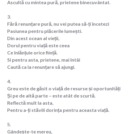
Ascultă cu mintea pură, prietene binecuvântat.
3.
Fără renunțare pură, nu vei putea să-ți încetezi
Pasiunea pentru plăcerile lumești.
Din acest ocean al vieții,
Dorul pentru viață este ceea
Ce înlănțuie orice ființă.
Si pentru asta, prietene, mai întâi
Caută ca la renunțare să ajungi.
4.
Greu este de găsit o viață de resurse și oportunități
Și pe de altă parte – este atât de scurtă.
Reflectă mult la asta,
Pentru a-ți stăvili dorința pentru aceasta viață.
5.
Gândește-te mereu,