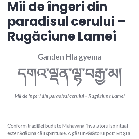
Mii de îngeri din
paradisul cerului –
Rugăciune Lamei
Ganden Hla gyema
དགའ་ལྡན་ལྷ་བརྒྱ་མ།
Mii de îngeri din paradisul cerului – Rugăciune Lamei
Conform tradiției budiste Mahayana, învățătorul spiritual
este rădăcina căii spirituale. A găsi învățătorul potrivit și a