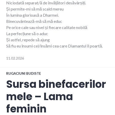
Niciodată separat/ă de învățători desăvârșiți.
Și permite-mi să mă scald mereu
În lumina glorioasă a Dharmei.
Binecuvântează-mă să mă educ
Pe orice cale sau nivel și fiecare calitate nobilă
La perfecțiune să o aduc
Și astfel, repede să ajung
Să fiu eu însumi cel/însămi cea care Diamantul îl poartă.
11.02.2026
RUGACIUNI BUDISTE
Sursa binefacerilor
mele – Lama
feminin