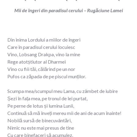
Mii de îngeri din paradisul cerului – Rugăciune Lamei
Din inima Lordului a miilor de îngeri
Care în paradisul cerului locuiesc
Vino, Lobsang Drakpa, vino la mine
Rege atotștiutor al Dharmei
Vino cu fiii tăi, călărind pe un nor
Pufos ca zăpada de pe piscul munților.
Scumpa mea/scumpul meu Lama, cu zâmbet de iubire
Șezi în fața mea, pe tronul de lei purtat,
Pe perne de lotus și lumina Lunii,
Continuă să mă înveți mereu mii de ani de acum înainte!
Nobilă sursă de binecuvântări,
Nimic nu este mai presus de tine
Cu care binefaceri să acumulez.