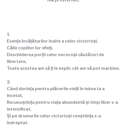
1.
Esența învățăturilor înalte a celor victorioși,
Căile copiilor lor sfinți,
Deschiderea porții celor norocoși căutători de
libertate,
Toate acestea am să ți le explic cât am să pot mai bine.
2.
Când dorința pentru plăcerile vieții în inima ta a
încetat,
Recunoștința pentru viața abundentă și timp liber s-a
intensificat,
Și pe drumurile celor victorioși conștiința s-a
îndreptat,