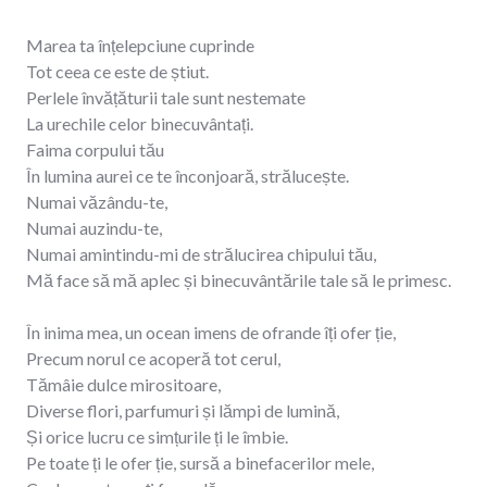
Marea ta înțelepciune cuprinde
Tot ceea ce este de știut.
Perlele învățăturii tale sunt nestemate
La urechile celor binecuvântați.
Faima corpului tău
În lumina aurei ce te înconjoară, strălucește.
Numai văzându-te,
Numai auzindu-te,
Numai amintindu-mi de strălucirea chipului tău,
Mă face să mă aplec și binecuvântările tale să le primesc.
În inima mea, un ocean imens de ofrande îți ofer ție,
Precum norul ce acoperă tot cerul,
Tămâie dulce mirositoare,
Diverse flori, parfumuri și lămpi de lumină,
Și orice lucru ce simțurile ți le îmbie.
Pe toate ți le ofer ție, sursă a binefacerilor mele,