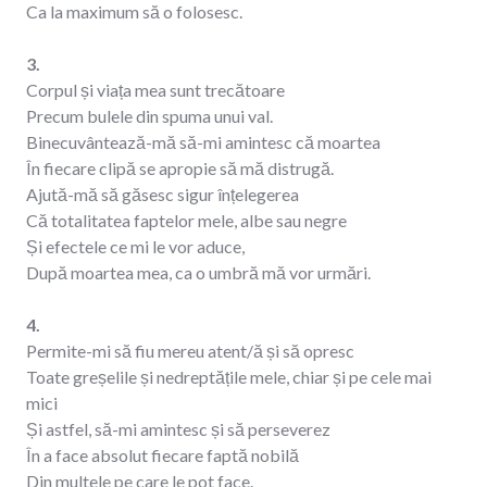
Ca la maximum să o folosesc.
3.
Corpul și viața mea sunt trecătoare
Precum bulele din spuma unui val.
Binecuvântează-mă să-mi amintesc că moartea
În fiecare clipă se apropie să mă distrugă.
Ajută-mă să găsesc sigur înțelegerea
Că totalitatea faptelor mele, albe sau negre
Și efectele ce mi le vor aduce,
După moartea mea, ca o umbră mă vor urmări.
4.
Permite-mi să fiu mereu atent/ă și să opresc
Toate greșelile și nedreptățile mele, chiar și pe cele mai
mici
Și astfel, să-mi amintesc și să perseverez
În a face absolut fiecare faptă nobilă
Din multele pe care le pot face.