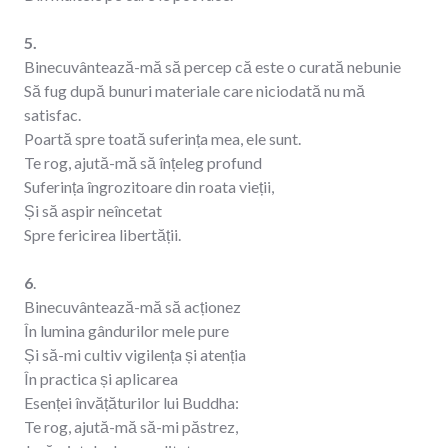
5.
Binecuvântează-mă să percep că este o curată nebunie
Să fug după bunuri materiale care niciodată nu mă
satisfac.
Poartă spre toată suferința mea, ele sunt.
Te rog, ajută-mă să înțeleg profund
Suferința îngrozitoare din roata vieții,
Și să aspir neîncetat
Spre fericirea libertății.
6
.
Binecuvântează-mă să acționez
În lumina gândurilor mele pure
Și să-mi cultiv vigilența și atenția
În practica și aplicarea
Esenței învățăturilor lui Buddha:
Te rog, ajută-mă să-mi păstrez,