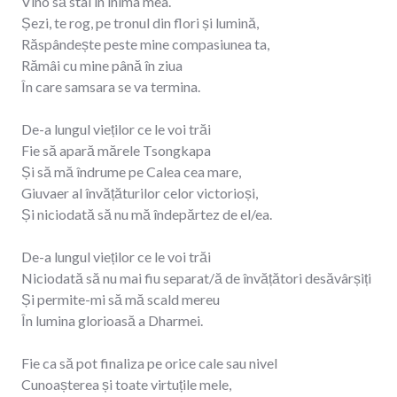
Vino să stai în inima mea.
Șezi, te rog, pe tronul din flori și lumină,
Răspândește peste mine compasiunea ta,
Rămâi cu mine până în ziua
În care samsara se va termina.
De-a lungul vieților ce le voi trăi
Fie să apară mărele Tsongkapa
Și să mă îndrume pe Calea cea mare,
Giuvaer al învățăturilor celor victorioși,
Și niciodată să nu mă îndepărtez de el/ea.
De-a lungul vieților ce le voi trăi
Niciodată să nu mai fiu separat/ă de învățători desăvârșiți
Și permite-mi să mă scald mereu
În lumina glorioasă a Dharmei.
Fie ca să pot finaliza pe orice cale sau nivel
Cunoașterea și toate virtuțile mele,