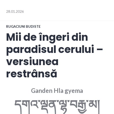
28.01.2026
RUGACIUNI BUDISTE
Mii de îngeri din
paradisul cerului –
versiunea
restrânsă
Ganden Hla gyema
དགའ་ལྡན་ལྷ་བརྒྱ་མ།