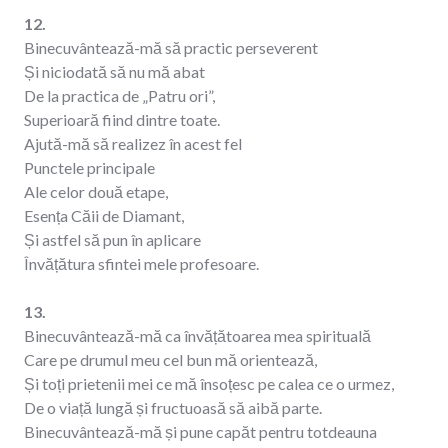
12.
Binecuvântează-mă să practic perseverent
Și niciodată să nu mă abat
De la practica de „Patru ori”,
Superioară fiind dintre toate.
Ajută-mă să realizez în acest fel
Punctele principale
Ale celor două etape,
Esența Căii de Diamant,
Și astfel să pun în aplicare
Învățătura sfintei mele profesoare.
13.
Binecuvântează-mă ca învățătoarea mea spirituală
Care pe drumul meu cel bun mă orientează,
Și toți prietenii mei ce mă însoțesc pe calea ce o urmez,
De o viață lungă și fructuoasă să aibă parte.
Binecuvântează-mă și pune capăt pentru totdeauna