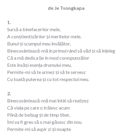
de Je Tsongkapa
1.
Sursă a binefacerilor mele,
A conștientizărilor și meritelor mele,
Bunul și scumpul meu învățător,
Binecuvântează-mă în primul rând să văd și să înțeleg
Că a mă dedica ție în mod corespunzător
Este însăși esența drumului meu,
Permite-mi să te urmez și să te servesc
Cu toată puterea și cu tot respectul meu.
2.
Binecuvântează-mă mai întâi să realizez
Că viața pe care o trăiesc acum
Plină de belșug și de timp liber,
Îmi va fi greu să o mai găsesc din nou.
Permite-mi să aspir zi și noapte