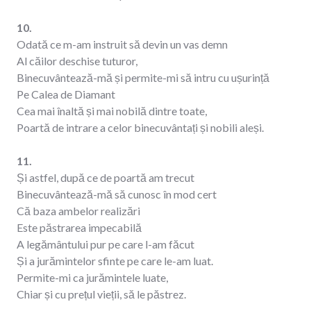
10.
Odată ce m-am instruit să devin un vas demn
Al căilor deschise tuturor,
Binecuvântează-mă și permite-mi să intru cu ușurință
Pe Calea de Diamant
Cea mai înaltă și mai nobilă dintre toate,
Poartă de intrare a celor binecuvântați și nobili aleși.
11.
Și astfel, după ce de poartă am trecut
Binecuvântează-mă să cunosc în mod cert
Că baza ambelor realizări
Este păstrarea impecabilă
A legământului pur pe care l-am făcut
Și a jurămintelor sfinte pe care le-am luat.
Permite-mi ca jurămintele luate,
Chiar și cu prețul vieții, să le păstrez.