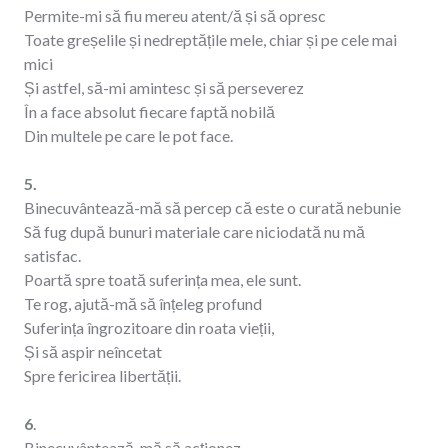
Permite-mi să fiu mereu atent/ă și să opresc
Toate greșelile și nedreptățile mele, chiar și pe cele mai
mici
Și astfel, să-mi amintesc și să perseverez
În a face absolut fiecare faptă nobilă
Din multele pe care le pot face.
5.
Binecuvântează-mă să percep că este o curată nebunie
Să fug după bunuri materiale care niciodată nu mă
satisfac.
Poartă spre toată suferința mea, ele sunt.
Te rog, ajută-mă să înțeleg profund
Suferința îngrozitoare din roata vieții,
Și să aspir neîncetat
Spre fericirea libertății.
6
.
Binecuvântează-mă să acționez