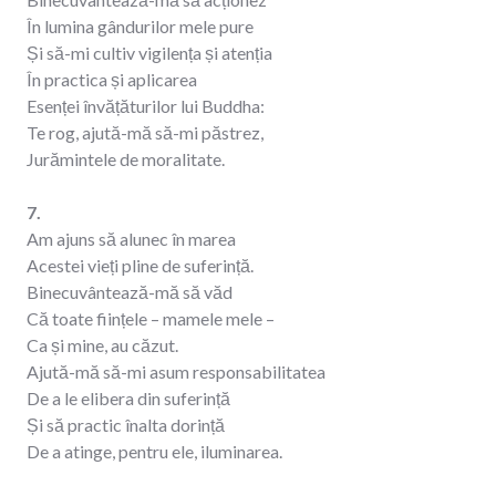
În lumina gândurilor mele pure
Și să-mi cultiv vigilența și atenția
În practica și aplicarea
Esenței învățăturilor lui Buddha:
Te rog, ajută-mă să-mi păstrez,
Jurămintele de moralitate.
7.
Am ajuns să alunec în marea
Acestei vieți pline de suferință.
Binecuvântează-mă să văd
Că toate ființele – mamele mele –
Ca și mine, au căzut.
Ajută-mă să-mi asum responsabilitatea
De a le elibera din suferință
Și să practic înalta dorință
De a atinge, pentru ele, iluminarea.