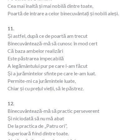
Cea mai înaltă și mai nobilă dintre toate,
Poartă de intrare a celor binecuvântați și nobili aleși.
11.
Și astfel, după ce de poartă am trecut
Binecuvântează-mă să cunosc în mod cert
Că baza ambelor realizări
Este păstrarea impecabilă
A legământului pur pe care l-am făcut
Și a jurămintelor sfinte pe care le-am luat.
Permite-mi ca jurămintele luate,
Chiar și cu prețul vieții, să le păstrez.
12.
Binecuvântează-mă să practic perseverent
Și niciodată să nu mă abat
De la practica de „Patru ori”,
Superioară fiind dintre toate.