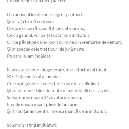
Ca dar pentru a-ți face plăcere.
Din adâncul inimii mele regret profund,
Și în fața ta mă confesez
Despre orice rău, până și pe cel mai mic,
Ce cu gândul, vorba și fapta l-am înfăptuit,
Orice păcat pe care-l port cu mine din vremurile de demult,
Și în special cele trei tipuri de jurăminte
Pe care le-am încălcat.
În aceste vremuri degenerate, mari eforturi ai făcut
Și știință multă ai acumulat.
Cele opt gânduri lumești, pe toate le-ai eliminat
Și te-ai folosit bine de toate ocaziile vieții ce s-au ivit.
Salvatoarea noastră/salvatorul nostru,
Inimile noastre sunt pline de bucurie
Și îți mulțumim pentru imensa muncă ce ai înfăptuit.
Scumpi și sfinți învățători,