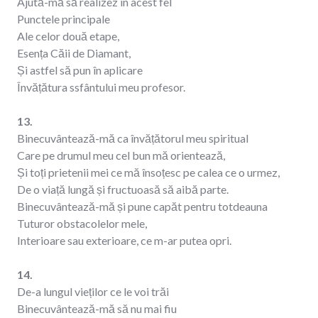
Ajută-mă să realizez în acest fel
Punctele principale
Ale celor două etape,
Esența Căii de Diamant,
Și astfel să pun în aplicare
Învățătura ssfântului meu profesor.
13.
Binecuvântează-mă ca învățătorul meu spiritual
Care pe drumul meu cel bun mă orientează,
Și toți prietenii mei ce mă însoțesc pe calea ce o urmez,
De o viață lungă și fructuoasă să aibă parte.
Binecuvântează-mă și pune capăt pentru totdeauna
Tuturor obstacolelor mele,
Interioare sau exterioare, ce m-ar putea opri.
14.
De-a lungul vieților ce le voi trăi
Binecuvântează-mă să nu mai fiu