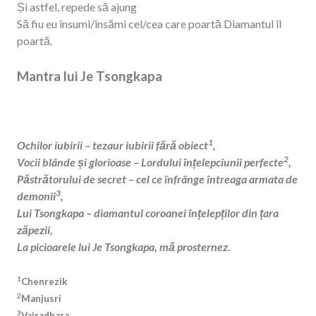
Și astfel, repede să ajung
Să fiu eu însumi/însămi cel/cea care poartă Diamantul îl
poartă.
Mantra lui Je Tsongkapa
1
Ochilor iubirii – tezaur iubirii fără obiect
,
2
Vocii blânde și glorioase – Lordului înțelepciunii perfecte
,
Păstrătorului de secret – cel ce înfrânge întreaga armata de
3
demonii
,
Lui Tsongkapa – diamantul coroanei înțelepților din țara
zăpezii,
La picioarele lui Je Tsongkapa, mă prosternez.
1
Chenrezik
2
Manjusri
3
Vajradhara