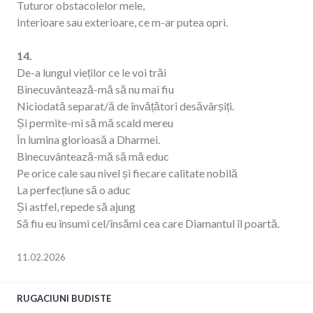
Tuturor obstacolelor mele,
Interioare sau exterioare, ce m-ar putea opri.
14.
De-a lungul vieților ce le voi trăi
Binecuvântează-mă să nu mai fiu
Niciodată separat/ă de învățători desăvârșiți.
Și permite-mi să mă scald mereu
În lumina glorioasă a Dharmei.
Binecuvântează-mă să mă educ
Pe orice cale sau nivel și fiecare calitate nobilă
La perfecțiune să o aduc
Și astfel, repede să ajung
Să fiu eu însumi cel/însămi cea care Diamantul îl poartă.
11.02.2026
RUGACIUNI BUDISTE