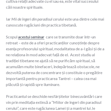
cultiva relații adecvate cu el sau ea, este vital succesului
căii noastre spirituale.
Iar
Mii de îngeri din paradisul cerului
este una dintre cele mai
cunoscute rugăciuni din practica tibetană.
Scopul
acestui seminar
care se transmite doar într-un
retreat – este de a oferi practicanților cunoștințe despre
esența profesorului spiritual, modalitatea de a-l găsi și de a
ne relaționa în mod adecvat față de el. Acest studiu al
tradiției tibetane ne ajută să ne purificăm spiritual, să
acumulăm multe binefaceri, îndepărtează obstacole, ne
dezvoltă puterea de concentrare și constituie o pregătire
importantă pentru practicarea Tantrei – calea cea mai
plăcută și rapidă spre iluminare.
Practicantul se deschide nesfârșitelor binecuvântări care
vin prin meditația extinsă a “Miilor de îngeri din paradisul
cerului”, care este rugăciunea Lamei și a mantrei lui Je