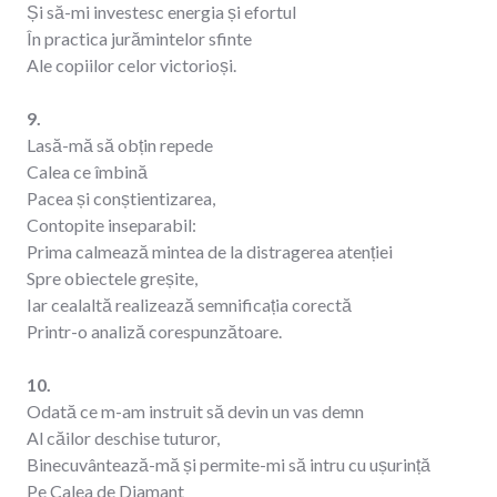
Și să-mi investesc energia și efortul
În practica jurămintelor sfinte
Ale copiilor celor victorioși.
9.
Lasă-mă să obțin repede
Calea ce îmbină
Pacea și conștientizarea,
Contopite inseparabil:
Prima calmează mintea de la distragerea atenției
Spre obiectele greșite,
Iar cealaltă realizează semnificația corectă
Printr-o analiză corespunzătoare.
10.
Odată ce m-am instruit să devin un vas demn
Al căilor deschise tuturor,
Binecuvântează-mă și permite-mi să intru cu ușurință
Pe Calea de Diamant