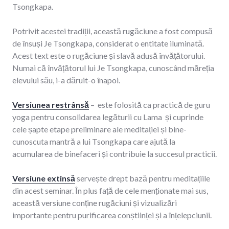
Tsongkapa.
Potrivit acestei tradiții, această rugăciune a fost compusă
de însuși Je Tsongkapa, considerat o entitate iluminată.
Acest text este o rugăciune și slavă adusă învățătorului.
Numai că învățătorul lui Je Tsongkapa, cunoscând măreția
elevului său, i-a dăruit-o înapoi.
Versiunea restrânsă
– este folosită ca practică de guru
yoga pentru consolidarea legăturii cu Lama și cuprinde
cele șapte etape preliminare ale meditației și bine-
cunoscuta mantră a lui Tsongkapa care ajută la
acumularea de binefaceri și contribuie la succesul practicii.
Versiune extinsă
servește drept bază pentru meditațiile
din acest seminar. În plus față de cele menționate mai sus,
această versiune conține rugăciuni și vizualizări
importante pentru purificarea conștiinței și a înțelepciunii.