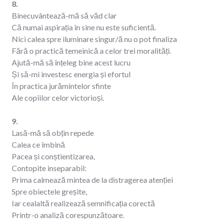
8.
Binecuvântează-mă să văd clar
Că numai aspirația în sine nu este suficientă.
Nici calea spre iluminare singur/ă nu o pot finaliza
Fără o practică temeinică a celor trei moralități.
Ajută-mă să înțeleg bine acest lucru
Și să-mi investesc energia și efortul
În practica jurămintelor sfinte
Ale copiilor celor victorioși.
9.
Lasă-mă să obțin repede
Calea ce îmbină
Pacea și conștientizarea,
Contopite inseparabil:
Prima calmează mintea de la distragerea atenției
Spre obiectele greșite,
Iar cealaltă realizează semnificația corectă
Printr-o analiză corespunzătoare.