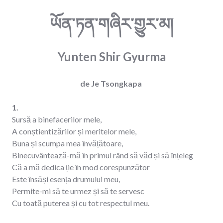
ཡོན་ཏན་གཞིར་གྱུར་མ།
Yunten
Shir
Gyurma
de Je Tsongkapa
1.
Sursă a binefacerilor mele,
A conștientizărilor și meritelor mele,
Buna și scumpa mea învățătoare,
Binecuvântează-mă în primul rând să văd și să înțeleg
Că a mă dedica ție în mod corespunzător
Este însăși esența drumului meu,
Permite-mi să te urmez și să te servesc
Cu toată puterea și cu tot respectul meu.