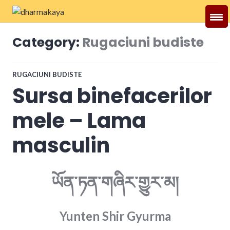
Skip
to
Dharmakaya
content
Category:
Rugaciuni budiste
RUGACIUNI BUDISTE
Sursa binefacerilor
mele – Lama
masculin
ཡོན་ཏན་གཞིར་གྱུར་མ།
Yunten
Shir
Gyurma