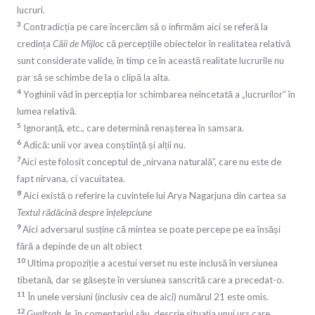
lucruri.
3
Contradicția pe care încercăm să o infirmăm aici se referă la
credința
Căii de Mijloc
că percepțiile obiectelor în realitatea relativă
sunt considerate valide, în timp ce în această realitate lucrurile nu
par să se schimbe de la o clipă la alta.
4
Yoghinii văd în percepția lor schimbarea neîncetată a „lucrurilor” în
lumea relativă.
5
Ignoranță, etc., care determină renașterea în samsara.
6
Adică: unii vor avea conștiință și alții nu.
7
Aici este folosit conceptul de „nirvana naturală”, care nu este de
fapt nirvana, ci vacuitatea.
8
Aici există o referire la cuvintele lui Arya Nagarjuna din cartea sa
Textul rădăcină despre înțelepciune
9
Aici adversarul susține că mintea se poate percepe pe ea însăși
fără a depinde de un alt obiect
10
Ultima propoziție a acestui verset nu este inclusă în versiunea
tibetană, dar se găsește în versiunea sanscrită care a precedat-o.
11
În unele versiuni (inclusiv cea de aici) numărul 21 este omis.
12
Gyaltsab Je
, în comentariul său, descrie situația unui urs care