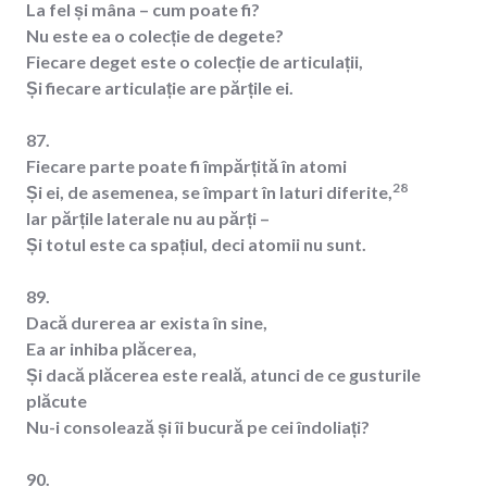
La fel și mâna – cum poate fi?
Nu este ea o colecție de degete?
Fiecare deget este o colecție de articulații,
Și fiecare articulație are părțile ei.
87.
Fiecare parte poate fi împărțită în atomi
28
Și ei, de asemenea, se împart în laturi diferite,
Iar părțile laterale nu au părți –
Și totul este ca spațiul, deci atomii nu sunt.
89.
Dacă durerea ar exista în sine,
Ea ar inhiba plăcerea,
Și dacă plăcerea este reală, atunci de ce gusturile
plăcute
Nu-i consolează și îi bucură pe cei îndoliați?
90.