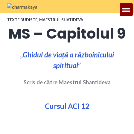
Skip
to
Dharmakaya
content
TEXTE BUDISTE
,
MAESTRUL SHATIDEVA
MS – Capitolul 9
„
Ghidul de viață a războinicului
spiritual
”
Scris de către Maestrul Shantideva
Cursul ACI 12