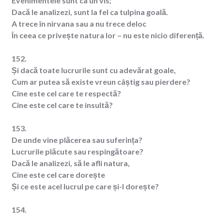
Evenimentele sunt ca un vis;
Dacă le analizezi, sunt la fel ca tulpina goală.
A trece în nirvana sau a nu trece deloc
În ceea ce privește natura lor – nu este nicio diferență.
152.
Și dacă toate lucrurile sunt cu adevărat goale,
Cum ar putea să existe vreun câștig sau pierdere?
Cine este cel care te respectă?
Cine este cel care te insultă?
153.
De unde vine plăcerea sau suferința?
Lucrurile plăcute sau respingătoare?
Dacă le analizezi, să le afli natura,
Cine este cel care dorește
Și ce este acel lucrul pe care și-l dorește?
154.