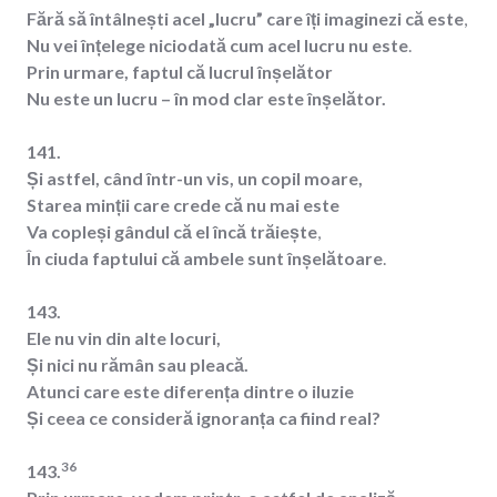
Fără să întâlnești acel „lucru” care îți imaginezi că este
,
Nu vei înțelege niciodată cum acel lucru nu este
.
Prin urmare, faptul că lucrul înșelător
Nu este un lucru –
în mod clar este înșelător.
141.
Și astfel, când într-un vis, un copil moare,
Starea minții care crede că nu mai este
Va copleși gândul că el încă trăiește
,
În ciuda faptului că ambele sunt înșelătoare
.
143.
Ele nu vin din alte locuri,
Și nici nu rămân sau pleacă.
Atunci care este diferența dintre o iluzie
Și ceea ce consideră ignoranța ca fiind real?
36
143.