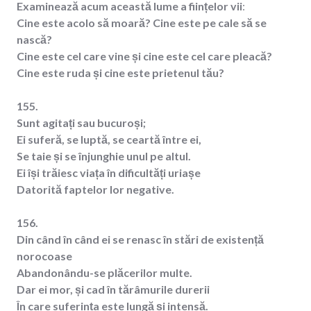
Examinează acum această lume a ființelor vii
:
Cine este acolo să moară? Cine este pe cale să se
nască?
Cine este cel care vine și cine este cel care pleacă?
Cine este ruda și cine este prietenul tău?
155.
Sunt agitați sau bucuroși;
Ei suferă, se luptă, se ceartă între ei,
Se taie și se înjunghie unul pe altul.
Ei își trăiesc viața în dificultăți uriașe
Datorită faptelor lor negative.
156.
Din când în când ei se renasc în stări de existență
norocoase
Abandonându-se plăcerilor multe.
Dar ei mor, și cad în tărâmurile durerii
În care suferința este lungă și intensă.