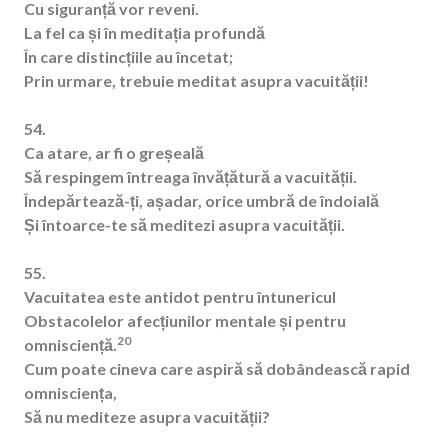
Cu siguranță vor reveni.
La fel ca și în meditația profundă
În care distincțiile au încetat;
Prin urmare, trebuie meditat asupra vacuității!
54.
Ca atare, ar fi o greșeală
Să respingem întreaga învățătură a vacuității.
Îndepărtează-ți, așadar, orice umbră de îndoială
Și întoarce-te să meditezi asupra vacuității.
55.
Vacuitatea este antidot pentru întunericul
Obstacolelor afecțiunilor mentale și pentru
20
omnisciență.
Cum poate cineva care aspiră să dobândească rapid
omnisciența,
Să nu mediteze asupra vacuității?