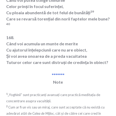
Când voi putea stinge chinurile
Celor prinși în focul suferinței,
39
Cu ploaia abundentă de tot felul de bunătăți
Care se revarsă torențial din norii faptelor mele bune?
40
168.
Când voi acumula un munte de merite
Cu ajutorul înțelepciunii care nu are obiect,
Și voi avea onoarea de a preda vacuitatea
Tuturor celor care sunt distruși de credința în obiect?
*******
Note
1
„Yoghinii” sunt practicanți avansați care practică meditația de
concentrare asupra vacuității.
2
Cum ar fi un vis sau un miraj, care sunt acceptate că nu există cu
adevărat atât de
Calea de Mijloc
, cât și de către cei care cred în