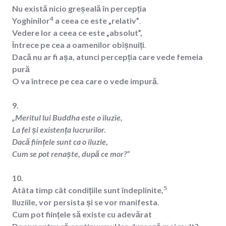
Nu există nicio greșeală în percepția
4
Yoghinilor
a ceea ce este „relativ”
.
Vedere lor a ceea ce este „absolut”,
Întrece pe cea a oamenilor obișnuiți
.
Dacă nu ar fi așa, atunci percepția care vede femeia
pură
O va întrece pe cea care o vede impură
.
9.
„Meritul lui Buddha este o iluzie,
La fel și existența lucrurilor.
Dacă ființele sunt ca o iluzie,
Cum se pot renaște, după ce mor?”
10.
5
Atâta timp cât condițiile sunt îndeplinite,
Iluziile, vor persista și se vor manifesta.
Cum pot ființele să existe cu adevărat