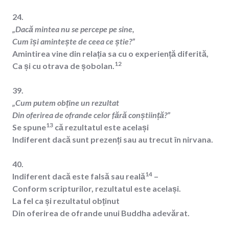
24.
„Dacă mintea nu se percepe pe sine,
Cum își amintește de ceea ce știe?”
Amintirea vine din relația sa cu o experiență diferită,
12
Ca și cu otrava de șobolan.
39.
„Cum putem obține un rezultat
Din oferirea de ofrande celor fără conștiință?”
13
Se spune
că rezultatul este același
Indiferent dacă sunt prezenți sau au trecut în nirvana.
40.
14
Indiferent dacă este falsă sau reală
–
Conform scripturilor, rezultatul este același.
La fel ca și rezultatul obținut
Din oferirea de ofrande unui Buddha adevărat.