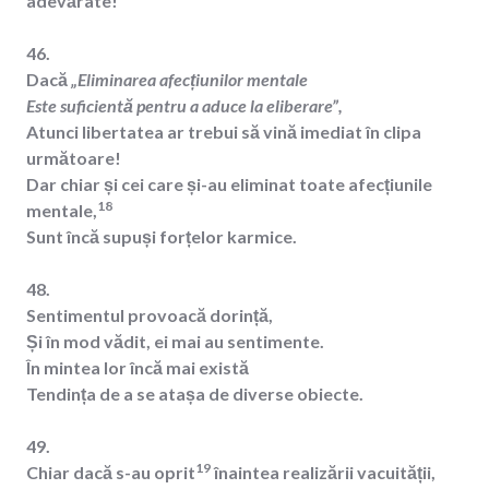
adevărate!
46.
Dacă
„Eliminarea afecțiunilor mentale
Este suficientă pentru a aduce la eliberare”,
Atunci libertatea ar trebui să vină imediat în clipa
următoare!
Dar chiar și cei care și-au eliminat toate afecțiunile
18
mentale,
Sunt încă supuși forțelor karmice.
48.
Sentimentul provoacă dorință,
Și în mod vădit, ei mai au sentimente.
În mintea lor încă mai există
Tendința de a se atașa de diverse obiecte.
49.
19
Chiar dacă s-au oprit
înaintea realizării vacuității,