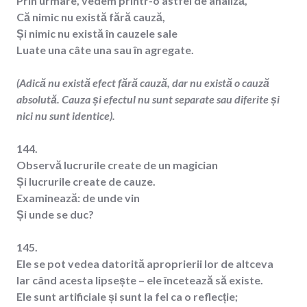
Prin urmare, vedem printr-o astfel de analiză,
Că nimic nu există fără cauză,
Și nimic nu există în cauzele sale
Luate una câte una sau în agregate.
(Adică nu există efect fără cauză, dar nu există o cauză
absolută. Cauza și efectul nu sunt separate sau diferite și
nici nu sunt identice).
144.
Observă lucrurile create de un magician
Și lucrurile create de cauze.
Examinează: de unde vin
Și unde se duc?
145.
Ele se pot vedea datorită aproprierii lor de altceva
Iar când acesta lipsește – ele încetează să existe.
Ele sunt artificiale și sunt la fel ca o reflecție;