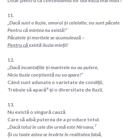
Doar pentru că continuumul lor durează mai mult?
11.
„Dacă sunt o iluzie, omorul și celelalte, nu sunt păcate
Pentru că mintea nu există!”
Păcatele și meritele se acumulează –
Pentru că
există iluzia minții!
12.
„Dacă incantațiile și mantrele nu au putere,
Nicio iluzie conștientă nu va apare!”
Când sunt adunate o varietate de condiții,
6
Trebuie să apară
și o diversitate de iluzii.
13.
Nu există o singură cauză
Care să aibă puterea de a produce totul.
7
„Dacă totul în cele din urmă este Nirvana,
Și cu toate astea se învârte în realitatea falsă,