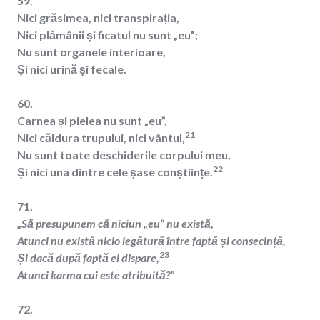
59.
Nici grăsimea, nici transpirația,
Nici plămânii și ficatul nu sunt „eu”;
Nu sunt organele interioare,
Și nici urină și fecale.
60.
Carnea și pielea nu sunt „eu”,
21
Nici căldura trupului, nici vântul,
Nu sunt toate deschiderile corpului meu,
22
Și nici una dintre cele șase conștiințe.
71.
„Să presupunem că niciun „eu” nu există,
Atunci nu există nicio legătură între faptă și consecință,
23
Și dacă după faptă el dispare,
Atunci karma cui este atribuită?”
72.