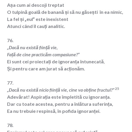
Așa cum ai descoji treptat
O tulpină goală de banană și să nu găsești în ea nimic,
La fel și „eul” este inexistent
Atunci când îl cauți analitic.
76.
„Dacă nu există ființă vie,
Față de cine practicăm compasiune?”
Ei sunt cei proiectați de ignoranța întunecată
,
Și pentru care am jurat să acționăm.
77.
25
„Dacă nu există nicio ființă vie, cine va obține fructul?”
Adevărat! Aspirația este împletită cu ignoranța.
Dar cu toate acestea, pentru a înlătura suferința,
Ea nu trebuie respinsă, în pofida ignoranței
.
78.