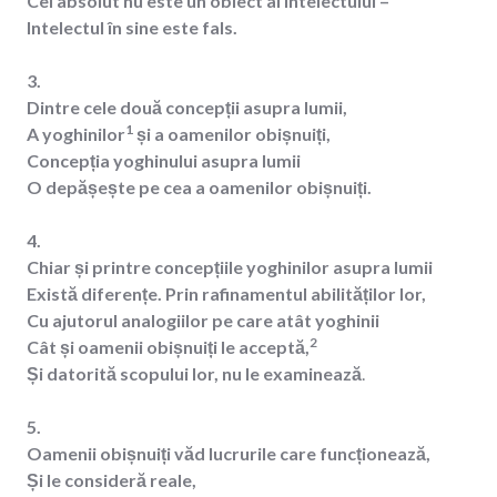
Cel absolut nu este un obiect al intelectului –
Intelectul în sine este fals.
3.
Dintre cele două concepții asupra lumii,
1
A yoghinilor
și a oamenilor obișnuiți,
Concepția yoghinului asupra lumii
O depășește pe cea a oamenilor obișnuiți.
4.
Chiar și printre concepțiile yoghinilor asupra lumii
Există diferențe. Prin rafinamentul abilităților lor,
Cu ajutorul analogiilor pe care atât yoghinii
2
Cât și oamenii obișnuiți le acceptă,
Și datorită scopului lor, nu le examinează
.
5.
Oamenii obișnuiți văd lucrurile care funcționează,
Și le consideră reale,