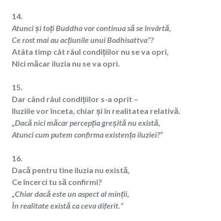
14.
Atunci și toți Buddha vor continua să se învârtă,
Ce rost mai au acțiunile unui Bodhisattva”?
Atâta timp cât râul condițiilor nu se va opri,
Nici măcar iluzia nu se va opri.
15.
Dar când râul condițiilor s-a oprit –
Iluziile vor înceta, chiar și în realitatea relativă.
„Dacă nici măcar percepția greșită nu există,
Atunci cum putem confirma existența iluziei?”
16.
Dacă pentru tine iluzia nu există,
Ce încerci tu să confirmi?
„Chiar dacă este un aspect al minții,
În realitate există ca ceva diferit.”