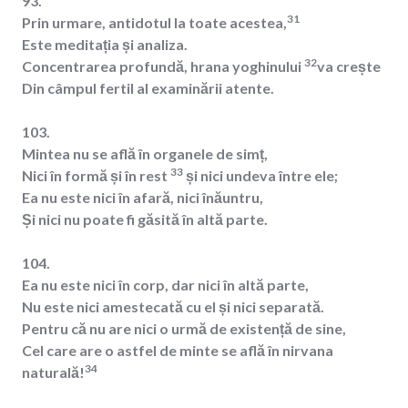
93.
31
Prin urmare, antidotul la toate acestea,
Este meditația și analiza.
32
Concentrarea profundă, hrana yoghinului
va crește
Din câmpul fertil al examinării atente.
103.
Mintea nu se află în organele de simț,
33
Nici în formă și în rest
și nici undeva între ele;
Ea nu este nici în afară, nici înăuntru,
Și nici nu poate fi găsită în altă parte.
104.
Ea nu este nici în corp, dar nici în altă parte,
Nu este nici amestecată cu el și nici separată.
Pentru că nu are nici o urmă de existență de sine,
Cel care are o astfel de minte se află în nirvana
34
naturală!