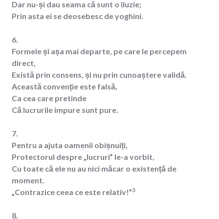
Dar nu-și dau seama că sunt o iluzie;
Prin asta ei se deosebesc de yoghini.
6.
Formele și așa mai departe, pe care le percepem
direct,
Există prin consens, și nu prin cunoaștere validă.
Această convenție este falsă,
Ca cea care pretinde
Că lucrurile impure sunt pure.
7.
Pentru a ajuta oamenii obișnuiți,
Protectorul despre „lucruri” le-a vorbit,
Cu toate că ele nu au nici măcar o existență de
moment.
3
„Contrazice ceea ce este relativ!”
8.