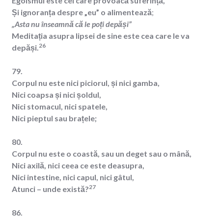
Egoismul este cel care provoacă suferință,
Și ignoranța despre „eu” o alimentează
;
„Asta nu înseamnă că le poți depăși”
Meditația
asupra lipsei de sine este cea care le va
26
depăși.
79.
Corpul nu este nici piciorul, și nici gamba,
Nici coapsa și nici șoldul,
Nici stomacul, nici spatele,
Nici pieptul sau brațele;
80.
Corpul nu este o coastă, sau un deget sau o mână,
Nici axilă, nici ceea ce este deasupra,
Nici intestine, nici capul, nici gâtul,
27
Atunci – unde există?
86.