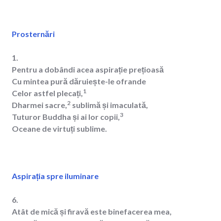
Prosternări
1.
Pentru a dobândi acea aspirație prețioasă
Cu mintea pură dăruiește-le ofrande
1
Celor astfel plecați,
2
Dharmei sacre,
sublimă și imaculată,
3
Tuturor Buddha și ai lor copii,
Oceane de virtuți sublime.
Aspirația spre iluminare
6.
Atât de mică și firavă este binefacerea mea,