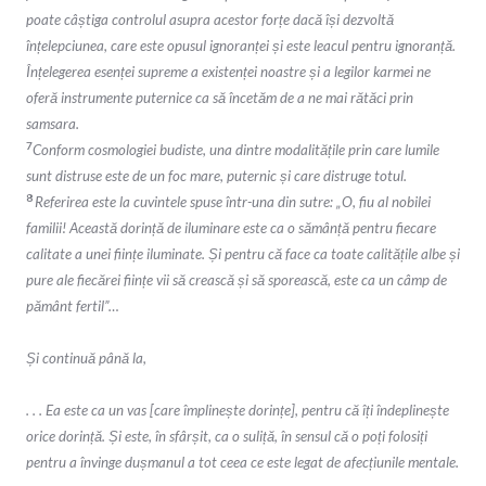
poate câștiga controlul asupra acestor forțe dacă își dezvoltă
înțelepciunea, care este opusul ignoranței și este leacul pentru ignoranță.
Înțelegerea esenței supreme a existenței noastre și a legilor karmei ne
oferă instrumente puternice ca să încetăm de a ne mai rătăci prin
samsara.
7
Conform cosmologiei budiste, una dintre modalitățile prin care lumile
sunt distruse este de un foc mare, puternic și care distruge totul.
8
Referirea este la cuvintele spuse într-una din sutre: „O, fiu al nobilei
familii! Această dorință de iluminare este ca o sămânță pentru fiecare
calitate a unei ființe iluminate. Și pentru că face ca toate calitățile albe și
pure ale fiecărei ființe vii să crească și să sporească, este ca un câmp de
pământ fertil”…
Și continuă până la,
. . . Ea este ca un vas [care împlinește dorințe], pentru că îți îndeplinește
orice dorință. Și este, în sfârșit, ca o suliță, în sensul că o poți folosiți
pentru a învinge dușmanul a tot ceea ce este legat de afecțiunile mentale.