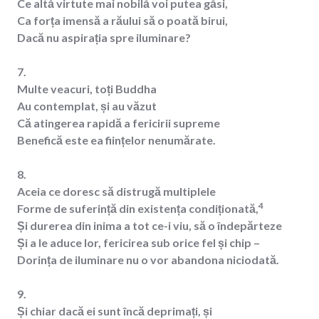
Ce altă virtute mai nobilă voi putea găsi,
Ca forța imensă a răului să o poată birui,
Dacă nu aspirația spre iluminare?
7.
Multe veacuri, toți Buddha
Au contemplat, și au văzut
Că atingerea rapidă a fericirii supreme
Benefică este ea ființelor nenumărate.
8.
Aceia ce doresc să distrugă multiplele
4
Forme de suferință din existența condiționată,
Și durerea din inima a tot ce-i viu, să o îndepărteze
Și a le aduce lor, fericirea sub orice fel și chip –
Dorința de iluminare nu o vor abandona niciodată.
9.
Și chiar dacă ei sunt încă deprimați, și