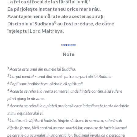
7
La fel ca și focul de la sfârșitul lumii,
Ea pârjolește instantaneu orice mare rău.
Avantajele nenumărate ale acestei aspirații
8
Discipolului Sudhana
au fost predate, de către
înțeleptul Lord Maitreya.
*******
Note
1
Acesta este unul din numele lui Buddha.
2
Corpul mental – unul dintre cele patru corpuri ale lui Buddha.
3
Copii sunt bodhisattva, războinicii spirituali.
4
Aceasta se referă la roata samsarei, unde ființele continuă să sufere
până ajung la nirvana.
5
Aceasta se referă la o piatră prețioasă care îndeplinește toate dorințele
inimii deținătorului ei.
6
Conform învățăturii budiste, ființele rătăcesc în samsara, suferă sub
diferite forme, fără control asupra soartei lor, conduse de forțele karmei
pe care le-au acumulat în ignoranța lor. Budismul învață că o persoană