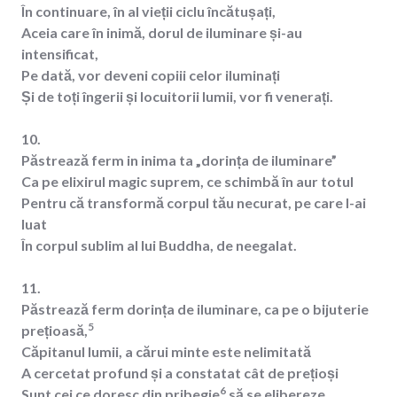
În continuare, în al vieții ciclu încătușați,
Aceia care în inimă, dorul de iluminare și-au
intensificat,
Pe dată, vor deveni copiii celor iluminați
Și de toți îngerii și locuitorii lumii, vor fi venerați.
10.
Păstrează ferm in inima ta „dorința de iluminare”
Ca pe elixirul magic suprem, ce schimbă în aur totul
Pentru că transformă corpul tău necurat, pe care l-ai
luat
În corpul sublim al lui Buddha, de neegalat.
11.
Păstrează ferm dorința de iluminare, ca pe o bijuterie
5
prețioasă,
Căpitanul lumii, a cărui minte este nelimitată
A cercetat profund și a constatat cât de prețioși
6
Sunt cei ce doresc din pribegie
să se elibereze.