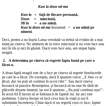
Kun la dzun mi-ma
Kun la
= față de fiecare persoană,
Dzun
= minciună,
Mi la
= a nu minți.
Kun la dzun mi ma
înseamnă =
a nu minți pe
nimeni
.
Deci, pentru a nu înșela Lama vreodată va trebui să evităm de a mai
minți pe cineva. Ne abținem de la orice minciună și nu vom face asta
nici în râs și nici în glumă. Dacă vom face asta, am stopat fapta
neagră.
2.
A determina pe cineva să regrete fapta bună pe care a
făcut-o.
A doua faptă neagră este de a face pe cineva să regrete binefacerile
pe care le-a făcut. De exemplu, dacă îi spunem cuiva:
„E bine ce ai
făcut, dar nu poți să continui în acest ritm”.
Sau dacă cineva
încearcă să practice
Renunțarea
, și încearcă să nu mai fie târât de
plăcerile deșarte lumești, iar noi îi spunem:
„Nu poți continua așa!”
.
În acest fel îl facem să se îndoiască de faptele lui. Iar aici este
problema. Cineva începe să facă ceva bun în viață și noi îi
subminăm încrederea. Chiar dacă el nu regretă ceea ce face, faptul