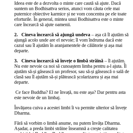
Ideea este de a dezvolta o minte care caută să ajute. Dacă
suntem un Bodhisattva serios, atunci vom căuta cele mai
puternice obiective karmice și ne vom concentra pe ele toate
eforturile. În general, mintea unui Bodhisattva este o minte
care încearcă să ajute oamenii.
2. Cineva încearcă să ajungă undeva
– așa că îl ajutăm să
ajungă acolo unde are el nevoie; îl vom îndruma dacă este
cazul sau îl ajutăm în aranjamentele de călătorie și așa mai
departe.
3. Cineva încearcă să învețe o limbă străină
– îl ajutăm.
Nu este nevoie ca noi să cunoaștem limba pentru a-l ajuta. Îl
ajutăm să-și găsească un profesor, sau să-și găsească o sală de
clasă sau îl ajutăm să-și plătească școlarizarea și așa mai
departe.
Ce face Buddha? El ne învață, nu este așa? Dar pentru asta
este nevoie de un limbaj.
Învățarea cuiva a acestei limbi îi va permite ulterior să învețe
Dharma.
Fără să vorbim o limbă anume, nu putem învăța Dharma.
Așadar, a preda limbi străine înseamnă a crește calitatea