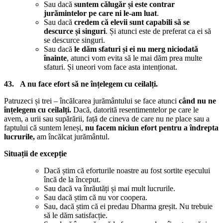
Sau dacă
suntem călugăr și este contrar
jurămintelor pe care ni le-am luat
.
Sau dacă
credem că elevii sunt capabili să se
descurce și singuri
. Și atunci este de preferat ca ei să
se descurce singuri.
Sau dacă
le dăm sfaturi și ei nu merg niciodată
înainte
, atunci vom evita să le mai dăm prea multe
sfaturi. Și uneori vom face asta intenționat.
43. A nu face efort să ne înțelegem cu ceilalți.
Patruzeci și trei – încălcarea jurământului se face atunci
când nu ne
înțelegem cu ceilalți.
Dacă, datorită resentimentelor pe care le
avem, a urii sau supărării, față de cineva de care nu ne place sau a
faptului că suntem leneși,
nu facem niciun efort pentru a îndrepta
lucrurile,
am încălcat jurământul.
Situații de excepție
Dacă știm că eforturile noastre au fost sortite eșecului
încă de la început.
Sau dacă va înrăutăți și mai mult lucrurile.
Sau dacă știm că nu vor coopera.
Sau, dacă știm că ei predau Dharma greșit. Nu trebuie
să le dăm satisfacție.