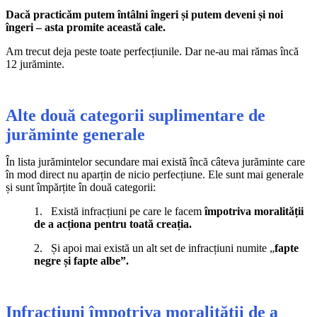
Dacă practicăm putem întâlni îngeri și putem deveni și noi
îngeri – asta promite această cale.
Am trecut deja peste toate perfecțiunile. Dar ne-au mai rămas încă
12 jurăminte.
Alte două categorii suplimentare de
jurăminte generale
În lista jurămintelor secundare mai există încă câteva jurăminte care
în mod direct nu aparțin de nicio perfecțiune. Ele sunt mai generale
și sunt împărțite în două categorii:
1. Există infracțiuni pe care le facem
împotriva moralității
de a acționa pentru toată creația.
2. Și apoi mai există un alt set de infracțiuni numite „
fapte
negre și fapte albe”.
Infracțiuni împotriva moralității de a