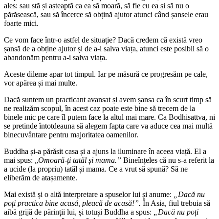
ales: sau stă și așteaptă ca ea să moară, să fie cu ea și să nu o
părăsească, sau să încerce să obțină ajutor atunci când șansele erau
foarte mici.
Ce vom face într-o astfel de situație? Dacă credem că există vreo
șansă de a obține ajutor și de a-i salva viața, atunci este posibil să o
abandonăm pentru a-i salva viața.
Aceste dileme apar tot timpul. Iar pe măsură ce progresăm pe cale,
vor apărea și mai multe.
Dacă suntem un practicant avansat și avem șansa ca în scurt timp să
ne realizăm scopul, în acest caz poate este bine să trecem de la
binele mic pe care îl putem face la altul mai mare. Ca Bodhisattva, ni
se pretinde întotdeauna să alegem fapta care va aduce cea mai multă
binecuvântare pentru majoritatea oamenilor.
Buddha și-a părăsit casa și a ajuns la iluminare în aceea viață. El a
mai spus: „
Omoară-ți tatăl și mama.”
Bineînțeles că nu s-a referit la
a ucide (la propriu) tatăl și mama. Ce a vrut să spună? Să ne
eliberăm de atașamente.
Mai există și o altă interpretare a spuselor lui și anume:
„Dacă nu
poți practica bine acasă, pleacă de acasă!”.
În Asia, fiul trebuia să
aibă grijă de părinții lui, și totuși Buddha a spus:
„Dacă nu poți