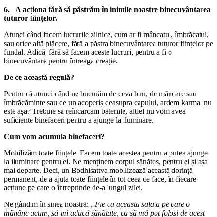
6. A acționa fără să păstrăm în inimile noastre binecuvântarea
tuturor ființelor.
Atunci când facem lucrurile zilnice, cum ar fi mâncatul, îmbrăcatul,
sau orice altă plăcere, fără a păstra binecuvântarea tuturor ființelor pe
fundal. Adică, fără să facem aceste lucruri, pentru a fi o
binecuvântare pentru întreaga creație.
De ce această regulă?
Pentru că atunci când ne bucurăm de ceva bun, de mâncare sau
îmbrăcăminte sau de un acoperiș deasupra capului, ardem karma, nu
este așa? Trebuie să reîncărcăm bateriile, altfel nu vom avea
suficiente binefaceri pentru a ajunge la iluminare.
Cum vom acumula binefaceri?
Mobilizăm toate ființele. Facem toate acestea pentru a putea ajunge
la iluminare pentru ei. Ne menținem corpul sănătos, pentru ei și așa
mai departe. Deci, un Bodhisattva mobilizează această dorință
permanent, de a ajuta toate ființele în tot ceea ce face, în fiecare
acțiune pe care o întreprinde de-a lungul zilei.
Ne gândim în sinea noastră:
„Fie ca această salată pe care o
mănânc acum, să-mi aducă sănătate, ca să mă pot folosi de acest