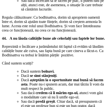
Sau dacă încercăm să le facem pe plac, îi putem răni pe
alții, atunci este, de asemenea, o situație în care trebuie
să cântărim lucrurile.
Regula călăuzitoare: Ca bodhisattva, dorim să apropriem oamenii
între ei, dorim să ajutăm toate ființele, dorim să creștem armonia în
lume. Acesta este rolul unui Bodhisattva. Și vom face întotdeauna
ceea ce funcționează, nu ceea ce nu funcționează.
44. A nu lăuda calitățile bune ale celorlalți sau faptele lor bune.
Reprezintă o încălcare a jurământului 44 faptul că evităm să lăudăm
calitățile bune ale cuiva, sau fapta bună pe care cineva a făcut-o. Ca
Bodhisattva va trebui le întărim părțile pozitive.
Când suntem scutiți?
Dacă suntem
bolnavi.
Dacă
se simt stânjeniți
.
Dacă
așteptăm la o oportunitate mai bună să facem
asta
. Poate nu-i spunem acum, dar mai târziu îi vom da
mult respect în public.
Sau dacă
credem că îi mărim ego-ul,
atunci vom găsi
o modalitate care să nu îi umfle ego-ul.
Sau dacă
predă greșit
. Chiar dacă, să presupunem că
el este un profesor bun și este un bun orator, dacă