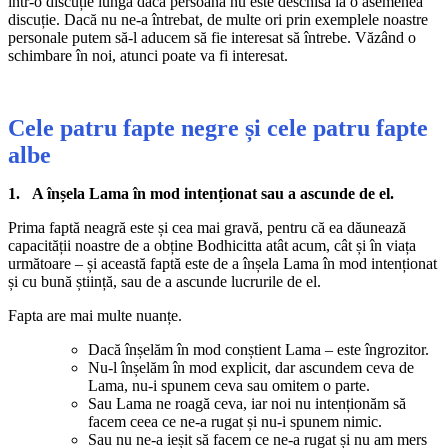
într-o discuție lungă dacă persoana nu este deschisă la o asemenea
discuție. Dacă nu ne-a întrebat, de multe ori prin exemplele noastre
personale putem să-l aducem să fie interesat să întrebe. Văzând o
schimbare în noi, atunci poate va fi interesat.
Cele patru fapte negre și cele patru fapte
albe
1. A înșela Lama în mod intenționat sau a ascunde de el.
Prima faptă neagră este și cea mai gravă, pentru că ea dăunează
capacității noastre de a obține Bodhicitta atât acum, cât și în viața
următoare – și această faptă este de a înșela Lama în mod intenționat
și cu bună știință, sau de a ascunde lucrurile de el.
Fapta are mai multe nuanțe.
Dacă înșelăm în mod conștient Lama – este îngrozitor.
Nu-l înșelăm în mod explicit, dar ascundem ceva de
Lama, nu-i spunem ceva sau omitem o parte.
Sau Lama ne roagă ceva, iar noi nu intenționăm să
facem ceea ce ne-a rugat și nu-i spunem nimic.
Sau nu ne-a ieșit să facem ce ne-a rugat și nu am mers