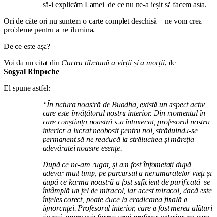
să-i explicăm Lamei de ce nu ne-a ieșit să facem asta.
Ori de câte ori nu suntem o carte complet deschisă – ne vom crea
probleme pentru a ne ilumina.
De ce este așa?
Voi da un citat din
Cartea tibetană a vieții și a morții
, de
Sogyal Rinpoche
.
El spune astfel:
“În natura noastră de Buddha, există un aspect activ
care este învățătorul nostru interior. Din momentul în
care conștiința noastră s-a întunecat, profesorul nostru
interior a lucrat neobosit pentru noi, străduindu-se
permanent să ne readucă la strălucirea și măreția
adevăratei noastre esențe.
După ce ne-am rugat, și am fost înfometați după
adevăr mult timp, pe parcursul a nenumăratelor vieți și
după ce karma noastră a fost suficient de purificată, se
întâmplă un fel de miracol, iar acest miracol, dacă este
înțeles corect, poate duce la eradicarea finală a
ignoranței. Profesorul interior, care a fost mereu alături
de noi, apare sub forma unui profesor exterior, pe care