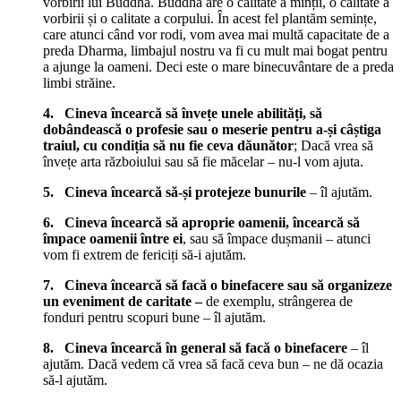
vorbirii lui Buddha. Buddha are o calitate a minții, o calitate a
vorbirii și o calitate a corpului. În acest fel plantăm semințe,
care atunci când vor rodi, vom avea mai multă capacitate de a
preda Dharma, limbajul nostru va fi cu mult mai bogat pentru
a ajunge la oameni. Deci este o mare binecuvântare de a preda
limbi străine.
4. Cineva încearcă să învețe unele abilități, să
dobândească o profesie sau o meserie pentru a-și câștiga
traiul, cu condiția să nu fie ceva dăunător
; Dacă vrea să
învețe arta războiului sau să fie măcelar – nu-l vom ajuta.
5. Cineva încearcă să-și protejeze bunurile
– îl ajutăm.
6. Cineva încearcă să aproprie oamenii, încearcă să
împace oamenii între ei
, sau să împace dușmanii – atunci
vom fi extrem de fericiți să-i ajutăm.
7. Cineva încearcă să facă o binefacere sau să organizeze
un eveniment de caritate –
de exemplu, strângerea de
fonduri pentru scopuri bune – îl ajutăm.
8. Cineva încearcă în general să facă o binefacere
– îl
ajutăm. Dacă vedem că vrea să facă ceva bun – ne dă ocazia
să-l ajutăm.