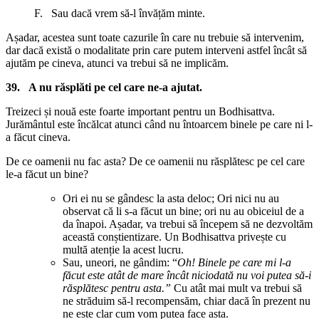
F. Sau dacă vrem să-l învățăm minte.
Așadar, acestea sunt toate cazurile în care nu trebuie să intervenim,
dar dacă există o modalitate prin care putem interveni astfel încât să
ajutăm pe cineva, atunci va trebui să ne implicăm.
39.
A nu răsplăti pe cel care ne-a ajutat.
Treizeci și nouă este foarte important pentru un Bodhisattva.
Jurământul este încălcat atunci când nu întoarcem binele pe care ni l-
a făcut cineva.
De ce oamenii nu fac asta? De ce oamenii nu răsplătesc pe cel care
le-a făcut un bine?
Ori ei nu se gândesc la asta deloc; Ori nici nu au
observat că li s-a făcut un bine; ori nu au obiceiul de a
da înapoi. Așadar, va trebui să începem să ne dezvoltăm
această conștientizare. Un Bodhisattva privește cu
multă atenție la acest lucru.
Sau, uneori, ne gândim: “
Oh! Binele pe care mi l-a
făcut este atât de mare încât niciodată nu voi putea să-i
răsplătesc pentru asta.”
Cu atât mai mult va trebui să
ne străduim să-l recompensăm, chiar dacă în prezent nu
ne este clar cum vom putea face asta.