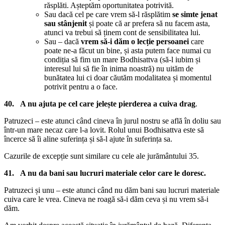
răsplăti. Așteptăm oportunitatea potrivită.
Sau dacă cel pe care vrem să-l răsplătim
se simte jenat
sau stânjenit
și poate că ar prefera să nu facem asta,
atunci va trebui să ținem cont de sensibilitatea lui.
Sau – dacă
vrem să-i dăm o lecție persoanei
care
poate ne-a făcut un bine, și asta putem face numai cu
condiția să fim un mare Bodhisattva (să-l iubim și
interesul lui să fie în inima noastră) nu uităm de
bunătatea lui ci doar căutăm modalitatea și momentul
potrivit pentru a o face.
40. A nu ajuta pe cel care jelește pierderea a cuiva drag
.
Patruzeci – este atunci când cineva în jurul nostru se află în doliu sau
într-un mare necaz care l-a lovit. Rolul unui Bodhisattva este să
încerce să îi aline suferința și să-l ajute în suferința sa.
Cazurile de excepție sunt similare cu cele ale jurământului 35.
41. A nu da bani sau lucruri materiale celor care le doresc.
Patruzeci și unu – este atunci când nu dăm bani sau lucruri materiale
cuiva care le vrea. Cineva ne roagă să-i dăm ceva și nu vrem să-i
dăm.