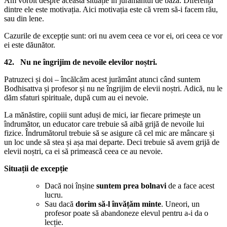
Am vorbit despre această situație în jurământul de bază. Diferența
dintre ele este motivația. Aici motivația este că vrem să-i facem rău,
sau din lene.
Cazurile de excepție sunt: ori nu avem ceea ce vor ei, ori ceea ce vor
ei este dăunător.
42. Nu ne îngrijim de nevoile elevilor noștri.
Patruzeci și doi – încălcăm acest jurământ atunci când suntem
Bodhisattva și profesor și nu ne îngrijim de elevii noștri. Adică, nu le
dăm sfaturi spirituale, după cum au ei nevoie.
La mănăstire, copiii sunt aduși de mici, iar fiecare primește un
îndrumător, un educator care trebuie să aibă grijă de nevoile lui
fizice. Îndrumătorul trebuie să se asigure că cel mic are mâncare și
un loc unde să stea și așa mai departe. Deci trebuie să avem grijă de
elevii noștri, ca ei să primească ceea ce au nevoie.
Situații de excepție
Dacă noi înșine
suntem prea bolnavi
de a face acest
lucru.
Sau dacă
dorim să-l învățăm minte
. Uneori, un
profesor poate să abandoneze elevul pentru a-i da o
lecție.