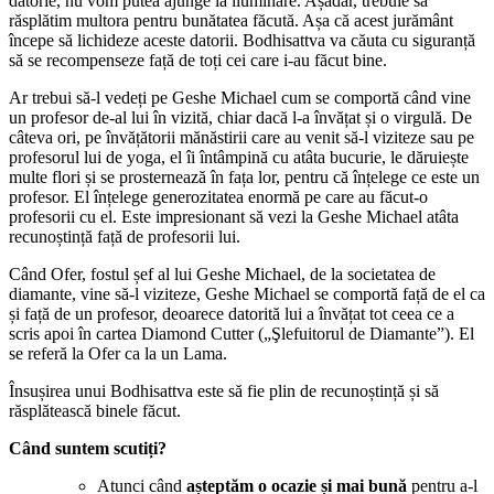
datorie, nu vom putea ajunge la iluminare. Așadar, trebuie să
răsplătim multora pentru bunătatea făcută. Așa că acest jurământ
începe să lichideze aceste datorii. Bodhisattva va căuta cu siguranță
să se recompenseze față de toți cei care i-au făcut bine.
Ar trebui să-l vedeți pe Geshe Michael cum se comportă când vine
un profesor de-al lui în vizită, chiar dacă l-a învățat și o virgulă. De
câteva ori, pe învățătorii mănăstirii care au venit să-l viziteze sau pe
profesorul lui de yoga, el îi întâmpină cu atâta bucurie, le dăruiește
multe flori și se prosternează în fața lor, pentru că înțelege ce este un
profesor. El înțelege generozitatea enormă pe care au făcut-o
profesorii cu el. Este impresionant să vezi la Geshe Michael atâta
recunoștință față de profesorii lui.
Când Ofer, fostul șef al lui Geshe Michael, de la societatea de
diamante, vine să-l viziteze, Geshe Michael se comportă față de el ca
și față de un profesor, deoarece datorită lui a învățat tot ceea ce a
scris apoi în cartea Diamond Cutter („Şlefuitorul de Diamante”). El
se referă la Ofer ca la un Lama.
Însușirea unui Bodhisattva este să fie plin de recunoștință și să
răsplătească binele făcut.
Când suntem scutiți?
Atunci când
așteptăm o ocazie și mai bună
pentru a-l