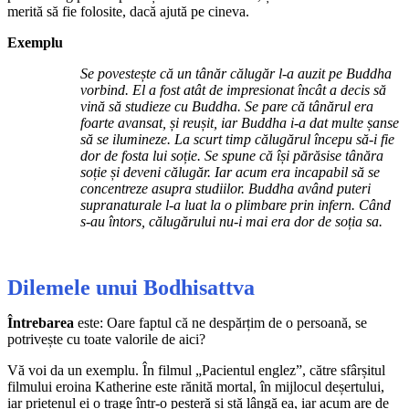
merită să fie folosite, dacă ajută pe cineva.
Exemplu
Se povestește că un tânăr călugăr l-a auzit pe Buddha
vorbind. El a fost atât de impresionat încât a decis să
vină să studieze cu Buddha. Se pare că tânărul era
foarte avansat, și reușit, iar Buddha i-a dat multe șanse
să se ilumineze. La scurt timp călugărul începu să-i fie
dor de fosta lui soție. Se spune că își părăsise tânăra
soție și deveni călugăr. Iar acum era incapabil să se
concentreze asupra studiilor. Buddha având puteri
supranaturale l-a luat la o plimbare prin infern. Când
s-au întors, călugărului nu-i mai era dor de soția sa.
Dilemele unui Bodhisattva
Întrebarea
este: Oare faptul că ne despărțim de o persoană, se
potrivește cu toate valorile de aici?
Vă voi da un exemplu. În filmul „Pacientul englez”, către sfârșitul
filmului eroina Katherine este rănită mortal, în mijlocul deșertului,
iar prietenul ei o trage într-o peșteră și stă lângă ea, iar acum are de