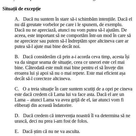
Situații de excepție
A. Dacă nu suntem în stare să-i schimbăm intențiile. Dacă el
nu dă greutate vorbelor pe care i le spunem, de exemplu.
Dacă nu ne apreciază, atunci nu vom putea să-l ajutăm. De
aceea, este important să ne comportăm într-un mod în care să
ne aprecieze sau putem să-l îndreptăm spre altcineva care ar
putea să-l ajute mai bine decât noi.
B. Dacă considerăm că prin a-i acorda ceva timp, acesta își
va da singur seama de situație, ceea ce uneori este cel mai
bine. Câteodată este mult mai bine pentru el să învețe din
eroarea lui și apoi să nu o mai repete. Este mai eficient așa
decât să-l corecteze altcineva.
C. O a treia situație în care suntem scutiți de a opri pe cineva
este dacă credem că Lama lui va face asta. Dacă el are un
Lama – atunci Lama va avea grijă de el, iar atunci vom fi
eliberați din această îndatorire.
D. Dacă credem că intervenția noastră îl va determina să ne
urască, deci nu prea i-am fost de folos.
E. Dacă știm că nu ne va asculta.