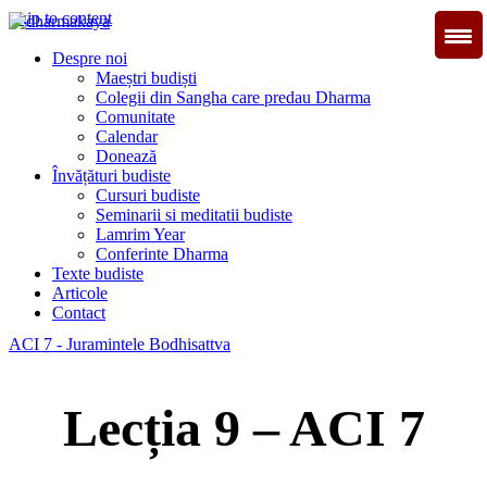
Skip to content
Dharmakaya
înțelepciune pentru viață
Despre noi
Maeștri budiști
Colegii din Sangha care predau Dharma
Comunitate
Calendar
Donează
Învățături budiste
Cursuri budiste
Seminarii si meditatii budiste
Lamrim Year
Conferinte Dharma
Texte budiste
Articole
Contact
ACI 7 - Juramintele Bodhisattva
Lecția 9 – ACI 7