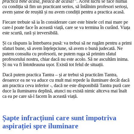
practica bine acasă, pleacă de acasă!”.
Acest lucru se face numai
cu condiția să fim un practicant serios, să întâlnim profesori serioși,
avem șanse de reușită și nu avem condiții pentru a practica acasă.
Fiecare trebuie să ia în considerare care este binele cel mai mare pe
care-l poate face în această viață, care se va termina în curând. Viața
este scurtă, rară și ireversibilă.
Și ca răspuns la întrebarea pusă: va trebui să ne rugăm pentru a primi
sfaturi bune, să avem înțelepciune, să avem o bună judecată. Ne
putem consulta cu profesorii, ne putem ruga să primim sfatul
profesorului nostru, chiar dacă nu este acolo. Să ne ascultăm inima.
Și nu va fi întotdeauna ușor. Există tot felul de situații.
Dacă putem practica Tantra – și ar trebui să practicăm Tantra,
deoarece ea ne va aduce cu mult mai repede la iluminare decât dacă
am practica ceva inferior -, dacă ne este disponibilă Tantra pură care
duce la iluminarea deplină, atunci nu există nimic altceva mai înalt
ca ea pe care să-l facem în această viață.
Șapte infracțiuni care sunt împotriva
aspirației spre iluminare