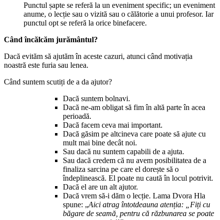
Punctul șapte se referă la un eveniment specific; un eveniment
anume, o lecție sau o vizită sau o călătorie a unui profesor. Iar
punctul opt se referă la orice binefacere.
Când încălcăm jurământul?
Dacă evităm să ajutăm în aceste cazuri, atunci când motivația
noastră este furia sau lenea.
Când suntem scutiți de a da ajutor?
Dacă suntem bolnavi.
Dacă ne-am obligat să fim în altă parte în acea
perioadă.
Dacă facem ceva mai important.
Dacă găsim pe altcineva care poate să ajute cu
mult mai bine decât noi.
Sau dacă nu suntem capabili de a ajuta.
Sau dacă credem că nu avem posibilitatea de a
finaliza sarcina pe care el dorește să o
îndeplinească. El poate nu caută în locul potrivit.
Dacă el are un alt ajutor.
Dacă vrem să-i dăm o lecție. Lama Dvora Hla
spune: „
Aici atrag întotdeauna atenția: „Fiți cu
băgare de seamă, pentru că răzbunarea se poate