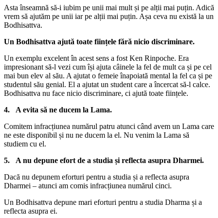
Asta înseamnă să-i iubim pe unii mai mult și pe alții mai puțin. Adică
vrem să ajutăm pe unii iar pe alții mai puțin. Așa ceva nu există la un
Bodhisattva.
Un Bodhisattva ajută toate ființele fără nicio discriminare.
Un exemplu excelent în acest sens a fost Ken Rinpoche. Era
impresionant să-l vezi cum își ajuta câinele la fel de mult ca și pe cel
mai bun elev al său. A ajutat o femeie înapoiată mental la fel ca și pe
studentul său genial. El a ajutat un student care a încercat să-l calce.
Bodhisattva nu face nicio discriminare, ci ajută toate ființele.
4. A evita să ne ducem la Lama.
Comitem infracțiunea numărul patru atunci când avem un Lama care
ne este disponibil și nu ne ducem la el. Nu venim la Lama să
studiem cu el.
5. A nu depune efort de a studia și reflecta asupra Dharmei.
Dacă nu depunem eforturi pentru a studia și a reflecta asupra
Dharmei – atunci am comis infracțiunea numărul cinci.
Un Bodhisattva depune mari eforturi pentru a studia Dharma și a
reflecta asupra ei.