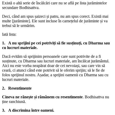
Există o altă serie de încălcări care nu se află pe lista jurămintelor
secundare Bodhisattva.
Deci, când am spus șaizeci și patru, nu am spus corect. Există mai
multe [jurăminte]. Ele sunt incluse în carnețelul de jurăminte și va
trebui să le urmărim.
Iată lista:
1. A nu sprijini pe cei potriviți să fie susținuți, cu Dharma sau
cu lucruri materiale.
Dacă evităm să sprijinim persoanele care sunt potrivite de a fi
susținute, cu Dharma sau lucruri materiale, am încălcat jurământul.
Aici nu este vorba neapărat doar de cei nevoiași, sau care vin să
ceară, ci atunci când este potrivit să le oferim sprijin; să le fie de
folos sprijinul nostru. Așadar, a sprijini oamenii cu Dharma sau cu
lucruri materiale.
2. Resentimente
Cineva ne rănește și rămânem cu resentimente
. Bodhisattva nu
ține ranchiună.
3. A discrimina între oameni.