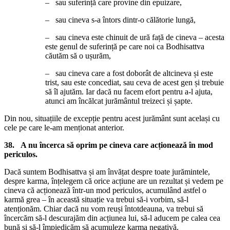
– sau suferință care provine din epuizare,
– sau cineva s-a întors dintr-o călătorie lungă,
– sau cineva este chinuit de ură față de cineva – acesta
este genul de suferință pe care noi ca Bodhisattva
căutăm să o ușurăm,
– sau cineva care a fost doborât de altcineva și este
trist, sau este concediat, sau ceva de acest gen și trebuie
să îl ajutăm. Iar dacă nu facem efort pentru a-l ajuta,
atunci am încălcat jurământul treizeci și șapte.
Din nou, situațiile de excepție pentru acest jurământ sunt același cu
cele pe care le-am menționat anterior.
38. A nu încerca să oprim pe cineva care acționează în mod
periculos
.
Dacă suntem Bodhisattva și am învățat despre toate jurămintele,
despre karma, înțelegem că orice acțiune are un rezultat și vedem pe
cineva că acționează într-un mod periculos, acumulând astfel o
karmă grea – în această situație va trebui să-i vorbim, să-l
atenționăm. Chiar dacă nu vom reuși întotdeauna, va trebui să
încercăm să-l descurajăm din acțiunea lui, să-l aducem pe calea cea
bună și să-l împiedicăm să acumuleze karma negativă.