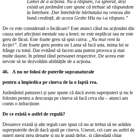
Lamei de a acționa. Nu a răspuns, l-a ignorat, deși
există un jurământ care spune că trebuie să răspundem
la întrebare. Dar întrebările bărbatului nu veneau din
bună credință, de aceea Geshe Hla nu i-a răspuns.”
De ce este considerată o încălcare? Este atunci când nu acționăm din
cauza unei afecțiuni mentale sau a lenei; ne este neplăcut sau ne este
greu de făcut. Este foarte greu să spui cuiva:
„Nu mai veni la
lecție!”.
Este foarte greu pentru un Lama să facă asta, inima lui se
frânge cu totul. Dar evitând să facem asta putem provoca și mai
multe daune, în primul rând persoanei respective. De aceea este
nevoie să ne dezvoltăm abilitățile de a acționa.
46. A nu ne folosi de puterile supranaturale
pentru a împiedica pe cineva de la o faptă rea.
Jurământul patruzeci și șase spune că dacă avem superputeri și nu le
folosim pentru a descuraja pe cineva să facă ceva rău – atunci am
comis o infracțiune.
De ce există o astfel de regulă?
Deoarece există și alte reguli care spun că nu ar trebui să ne arătăm
superputerile decât dacă ajută pe cineva. Uneori, cei care au astfel de
puteri merg prea departe și nu le arată deloc, și câteodată chiar