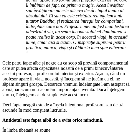
îl întâlnim de fapt, ca printr-o magie. Acest învățător
sau învățătoare nu este altceva decât chipul uman al
absolutului. El sau ea este cristalizarea înțelepciunii
tuturor Buddha, și realizarea întregii lor compasiuni,
îndreptate către noi.
Profesorii mei au fost manifestarea
adevărului viu, un semn incontestabil că iluminarea se
poate realiza în acest corp, în această viață, în această
lume, chiar aici și acum. O inspirație supremă pentru
practica, munca, viața și călătoria mea spre eliberare.
“
Cele patru fapte albe și negre au ca scop să prevină comportamentul
care ar putea afecta capacitatea noastră de a primi binecuvântarea
acestui profesor, a profesorului interior și exterior. Așadar, când un
profesor apare în viața noastră, și începem să ne jucăm cu el, ne
săpăm singuri groapa. Deoarece vremuri îndelungate l-am așteptat să
apară, iar acum nu-i acordăm importanța cuvenită. Dacă înțelegem
karma, înțelegem cât de stupid este acest lucru.
Deci fapta neagră este de a înșela intenționat profesorul sau de a-i
ascunde în mod conștient lucrurile.
Antidotul este fapta albă de a evita orice minciună.
În limba tibetană se spune: