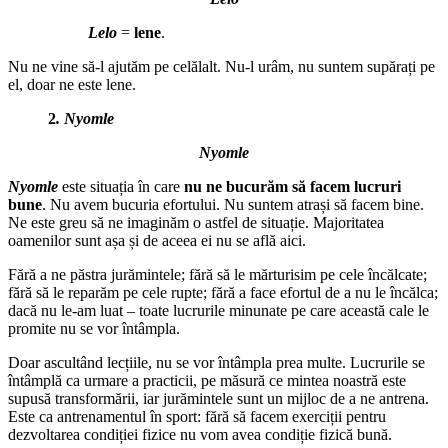
Lelo
=
lene
.
Nu ne vine să-l ajutăm pe celălalt. Nu-l urâm, nu suntem supărați pe
el, doar ne este lene.
2
. Nyomle
Nyomle
Nyomle
este situația în care
nu ne bucurăm să facem lucruri
bune
. Nu avem bucuria efortului. Nu suntem atrași să facem bine.
Ne este greu să ne imaginăm o astfel de situație. Majoritatea
oamenilor sunt așa și de aceea ei nu se află aici.
Fără a ne păstra jurămintele; fără să le mărturisim pe cele încălcate;
fără să le reparăm pe cele rupte; fără a face efortul de a nu le încălca;
dacă nu le-am luat – toate lucrurile minunate pe care această cale le
promite nu se vor întâmpla.
Doar ascultând lecțiile, nu se vor întâmpla prea multe. Lucrurile se
întâmplă ca urmare a practicii, pe măsură ce mintea noastră este
supusă transformării, iar jurămintele sunt un mijloc de a ne antrena.
Este ca antrenamentul în sport: fără să facem exerciții pentru
dezvoltarea condiției fizice nu vom avea condiție fizică bună.