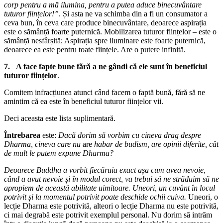
corp pentru a mă ilumina, pentru a putea aduce binecuvântare
tuturor ființelor!”
. Și asta ne va schimba din a fi un consumator a
ceva bun, în ceva care produce binecuvântare, deoarece aspirația
este o sămânță foarte puternică. Mobilizarea tuturor ființelor – este o
sămânță nesfârșită; Aspirația spre iluminare este foarte puternică,
deoarece ea este pentru toate ființele. Are o putere infinită.
7. A face fapte bune fără a ne gândi că ele sunt în beneficiul
tuturor ființelor
.
Comitem infracțiunea atunci când facem o faptă bună, fără să ne
amintim că ea este în beneficiul tuturor ființelor vii.
Deci aceasta este lista suplimentară.
Întrebarea
este:
Dacă dorim să vorbim cu cineva drag despre
Dharma, cineva care nu
are
habar de budism, are opinii diferite, cât
de mult le putem expune Dharma?
Deoarece Buddha a vorbit fiecăruia exact așa cum avea nevoie,
când a avut nevoie și în modul corect, va trebui să ne străduim să ne
apropiem de această abilitate uimitoare. Uneori, un cuvânt în locul
potrivit și la momentul potrivit poate deschide ochii cuiva.
Uneori, o
lecție Dharma este potrivită, alteori o lecție Dharma nu este potrivită,
ci mai degrabă este potrivit exemplul personal. Nu dorim să intrăm