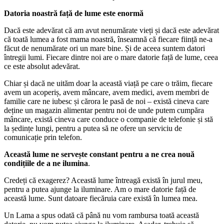
Datoria noastră față de lume este enormă
Dacă este adevărat că am avut nenumărate vieți și dacă este adevărat
că toată lumea a fost mama noastră, înseamnă că fiecare ființă ne-a
făcut de nenumărate ori un mare bine. Și de aceea suntem datori
întregii lumi. Fiecare dintre noi are o mare datorie față de lume, ceea
ce este absolut adevărat.
Chiar și dacă ne uităm doar la această viață pe care o trăim, fiecare
avem un acoperiș, avem mâncare, avem medici, avem membri de
familie care ne iubesc și cărora le pasă de noi – există cineva care
deține un magazin alimentar pentru noi de unde putem cumpăra
mâncare, există cineva care conduce o companie de telefonie și stă
la ședințe lungi, pentru a putea să ne ofere un serviciu de
comunicație prin telefon.
Această lume ne servește constant pentru a ne crea nouă
condițiile de a ne ilumina
.
Credeți că exagerez? Această lume întreagă există în jurul meu,
pentru a putea ajunge la iluminare. Am o mare datorie față de
această lume. Sunt datoare fiecăruia care există în lumea mea.
Un Lama a spus odată că până nu vom rambursa toată această