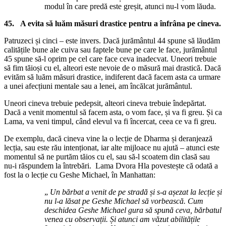
modul în care predă este greșit, atunci nu-l vom lăuda.
45. A evita să luăm măsuri drastice pentru a înfrâna pe cineva.
Patruzeci și cinci – este invers. Dacă jurământul 44 spune să lăudăm
calitățile bune ale cuiva sau faptele bune pe care le face, jurământul
45 spune să-l oprim pe cel care face ceva inadecvat. Uneori trebuie
să fim tăioși cu el, alteori este nevoie de o măsură mai drastică. Dacă
evităm să luăm măsuri drastice, indiferent dacă facem asta ca urmare
a unei afecțiuni mentale sau a lenei, am încălcat jurământul.
Uneori cineva trebuie pedepsit, alteori cineva trebuie îndepărtat.
Dacă a venit momentul să facem asta, o vom face, și va fi greu. Și ca
Lama, va veni timpul, când elevul va fi încercat, ceea ce va fi greu.
De exemplu, dacă cineva vine la o lecție de Dharma și deranjează
lecția, sau este rău intenționat, iar alte mijloace nu ajută – atunci este
momentul să ne purtăm tăios cu el, sau să-l scoatem din clasă sau
nu-i răspundem la întrebări. Lama Dvora Hla povestește că odată a
fost la o lecție cu Geshe Michael, în Manhattan:
„
Un bărbat a venit de pe stradă și s-a așezat la lecție și
nu l-a lăsat pe Geshe Michael să vorbească. Cum
deschidea Geshe Michael gura să spună ceva, bărbatul
venea cu observații. Și atunci am văzut abilitățile