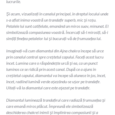
lucrurile.
Şi acum, vizualizați în canalul principal, în dreptul locului unde
s-a aflat inima voastră un trandafir superb, mic şi roșu.
Petalele lui sunt catifelate, emanând un miros suav, minunat. El
simbolizează compasiunea voastră. Încercați să-l mirosiți, să-i
simțiți finețea petalelor lui şi bucurați-vă de frumusețea lui.
Imaginați-vă cum diamantul din Ajna chakra începe să urce
prin canalul central spre creștetul capului. Faceți acest lucru
încet. Lumina care o răspândește urcă şi ea, ca un punct
luminos ce se ridică prin acest canal. După ce a ajuns în
creștetul capului, diamantul va începe să alunece în jos, încet,
încet, radiind lumină verde așezându-se ușor pe trandafir.
Uitați-vă la diamantul care este aşezat pe trandafir.
Diamantul luminează trandafirul care radiază frumusețea şi
care emană miros plăcut. Împreună ele simbolizează
deschiderea chakrei inimii şi împlinirea compasiunii şi a