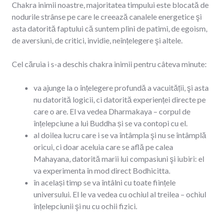
Chakra inimii noastre, majoritatea timpului este blocată de
nodurile strânse pe care le creează canalele energetice şi
asta datorită faptului că suntem plini de patimi, de egoism,
de aversiuni, de critici, invidie, neînțelegere şi altele.
Cel căruia i s-a deschis chakra inimii pentru câteva minute:
va ajunge la o înțelegere profundă a vacuității, şi asta
nu datorită logicii, ci datorită experienței directe pe
care o are. El va vedea Dharmakaya – corpul de
înțelepciune a lui Buddha și se va contopi cu el.
al doilea lucru care i se va întâmpla şi nu se întâmplă
oricui, ci doar aceluia care se află pe calea
Mahayana, datorită marii lui compasiuni şi iubiri: el
va experimenta în mod direct Bodhicitta.
în același timp se va întâlni cu toate ființele
universului. El le va vedea cu ochiul al treilea – ochiul
înțelepciunii şi nu cu ochii fizici.