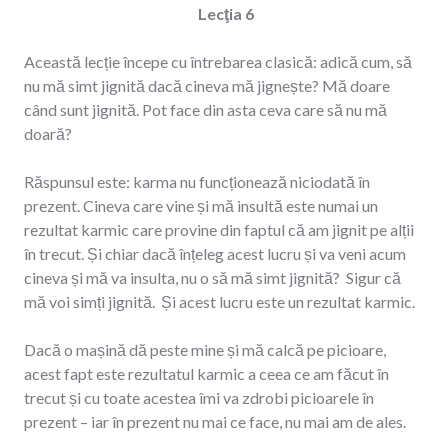
Lecţia 6
Această lecție începe cu întrebarea clasică: adică cum, să
nu mă simt jignită dacă cineva mă jignește? Mă doare
când sunt jignită. Pot face din asta ceva care să nu mă
doară?
Răspunsul este: karma nu funcționează niciodată în
prezent. Cineva care vine și mă insultă este numai un
rezultat karmic care provine din faptul că am jignit pe alții
în trecut. Și chiar dacă înțeleg acest lucru și va veni acum
cineva și mă va insulta, nu o să mă simt jignită? Sigur că
mă voi simți jignită. Și acest lucru este un rezultat karmic.
Dacă o mașină dă peste mine și mă calcă pe picioare,
acest fapt este rezultatul karmic a ceea ce am făcut în
trecut și cu toate acestea îmi va zdrobi picioarele în
prezent – iar în prezent nu mai ce face, nu mai am de ales.