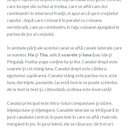
care începe din ochiul al treilea, care se află cam doi
centimentri în interiorul frunţii, el apoi urcă spre creştetul
capului , după care coboară în paralel cu coloana
vertebrală, cam un centimetru în faţa coloanei ajungând în
partea de jos al corpului.
În ambele părţi ale acestui canal se află canale laterale care
se numesc
Ha
şi
Tha,
adică
soarele
şi
luna (
sau Ida şi
Pingala
).
Hatha yoga conţine ha şi tha. Canalul drept este
soarele şi cel stâng luna. Canalul drept este căldura,
egoismul, supărarea. Canalul stâng este partea rece, este
luna, dorinţele, pasiunile. (acestă teorie se poate schimba
de la text la text şi, câteodată, ordinea este inversată)
Canalul principal este întru-totul compasiune şi iubire,
înţelepciune şi înţelegere. Canalele laterale se înfăşoară în
jurul canalului central, în punctele în care se află chakrele,
mergând în jos. În jurul inimii, ele se răsucesc de trei ori.