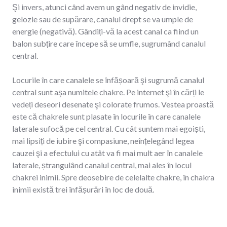
Şi invers, atunci când avem un gând negativ de invidie,
gelozie sau de supărare, canalul drept se va umple de
energie (negativă). Gândiți-vă la acest canal ca fiind un
balon subțire care începe să se umfle, sugrumând canalul
central.
Locurile în care canalele se înfășoară şi sugrumă canalul
central sunt aşa numitele chakre. Pe internet şi în cărți le
vedeți deseori desenate şi colorate frumos. Vestea proastă
este că chakrele sunt plasate în locurile în care canalele
laterale sufocă pe cel central. Cu cât suntem mai egoiști,
mai lipsiți de iubire şi compasiune, neînțelegând legea
cauzei şi a efectului cu atât va fi mai mult aer în canalele
laterale, ștrangulând canalul central, mai ales în locul
chakrei inimii. Spre deosebire de celelalte chakre, în chakra
inimii există trei înfășurări în loc de două.