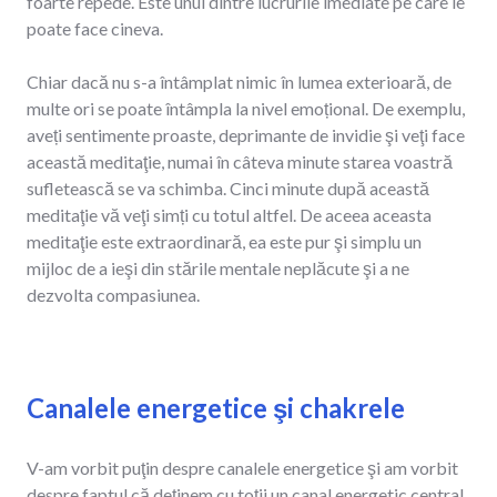
foarte repede. Este unul dintre lucrurile imediate pe care le
poate face cineva.
Chiar dacă nu s-a întâmplat nimic în lumea exterioară, de
multe ori se poate întâmpla la nivel emoțional. De exemplu,
aveți sentimente proaste, deprimante de invidie şi veţi face
această meditaţie, numai în câteva minute starea voastră
sufletească se va schimba. Cinci minute după această
meditaţie vă veţi simți cu totul altfel. De aceea aceasta
meditaţie este extraordinară, ea este pur şi simplu un
mijloc de a ieşi din stările mentale neplăcute şi a ne
dezvolta compasiunea.
Canalele energetice şi chakrele
V-am vorbit puţin despre canalele energetice şi am vorbit
despre faptul că deţinem cu toţii un canal energetic central,