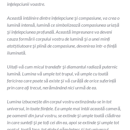
înţelepciunii voastre.
Această întâlnire dintre înțelepciune şi compasiune, va crea o
lumină intensă, lumină ce simbolizează compasiunea uriașă
şi înțelepciunea profundă. Această împreunare va deveni
cauza formării corpului vostru de lumină şi a unei minți
atotștiutoare şi plină de compasiune, devenirea într-o ființă
iluminată.
Uitați-vă cum micul trandafir şi diamantul radiază puternic
lumină. Lumina vă umple tot trupul, vă umple cu toată
fericirea care poate să existe şi vă curăță de orice suferință
prin care aţi trecut, nerămânând nici urmă de ea.
Lumina izbucnește din corpul vostru extinzându-se în tot
universul, în toate ființele. Ea umple mai întâi această cameră,
pe oamenii din jurul vostru, se extinde şi umple toată clădirea
în care sunteți şi pe toți cei din ea, apoi se extinde şi umple tot
orașul, toată țara, tot globul pământesc şi tot universul.