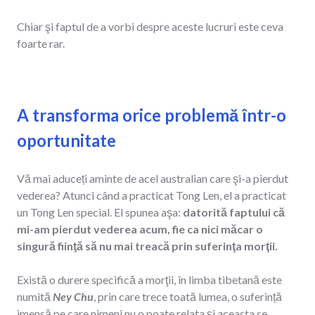
Chiar şi faptul de a vorbi despre aceste lucruri este ceva
foarte rar.
A transforma orice problemă într-o
oportunitate
Vă mai aduceți aminte de acel australian care şi-a pierdut
vederea? Atunci când a practicat Tong Len, el a practicat
un Tong Len special. El spunea aşa:
datorită faptului că
mi-am pierdut vederea acum, fie ca nici măcar o
singură fiinţă să nu mai treacă prin suferinţa morţii.
Există o durere specifică a morţii, în limba tibetană este
numită
Ney Chu
, prin care trece toată lumea, o suferință
imensă pe care nimeni nu o poate relata şi aceasta se