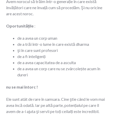
Avem norocul să trăim într-o generație în care există
învățători care ne învață cum să procedăm. Şi nu oricine
are acest noroc.
Oportunitățile
:
de a avea un corp uman
de a trăi într-o lume în care există dharma
şi în care sunt profesori
de a fi inteligenți
de a avea capacitatea de a asculta
de a avea un corp care nu se zvârcolește acum în
dureri
nu se mai întorc !
Ele sunt atât de rare în samsara. Cine ştie când le vom mai
avea încă odată. Iar pe altă parte, potențialul pe care îl
avem de a-i ajuta şi servii pe toți ceilalți este incredibil.