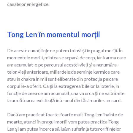
canalelor energetice.
Tong Len în momentul morții
De aceste cunoștințe ne putem folosi şi în pragul morții. În
momentele morții, mintea se separă de corp, iar karma care
am acumulat-o pe parcursul acestei vieți şi a nenumăra-
telor vieți anterioare, miliardele de semințe karmice care
stau în chakra inimii sunt eliberate din protecția pe care
corpul le-a oferit. Ca şi la extragerea bilelor la loterie, în
funcție de ceea ce am acumulat, una va urca şi ne va trimite
la următoarea existență într-unul din tărâmurile samsarei.
Dacă am practicat foarte, foarte mult Tong Len înainte de
moarte, atunci în pragul morții vom putea practica Tong
Len şi am putea încerca să luăm suferința tuturor ființelor