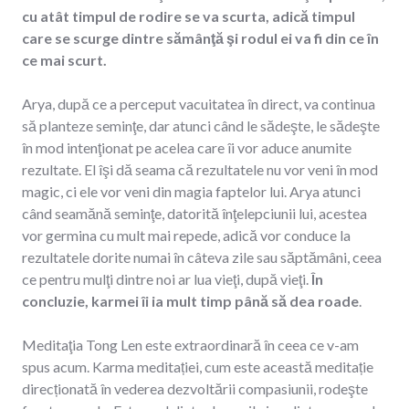
cu atât timpul de rodire se va scurta, adică timpul
care se scurge dintre sămânţă şi rodul ei va fi din ce în
ce mai scurt.
Arya, după ce a perceput vacuitatea în direct, va continua
să planteze seminţe, dar atunci când le sădeşte, le sădeşte
în mod intenţionat pe acelea care îi vor aduce anumite
rezultate. El îşi dă seama că rezultatele nu vor veni în mod
magic, ci ele vor veni din magia faptelor lui. Arya atunci
când seamănă seminţe, datorită înţelepciunii lui, acestea
vor germina cu mult mai repede, adică vor conduce la
rezultatele dorite numai în câteva zile sau săptămâni, ceea
ce pentru mulţi dintre noi ar lua vieţi, după vieţi.
În
concluzie, karmei îi ia mult timp până să dea roade
.
Meditaţia Tong Len este extraordinară în ceea ce v-am
spus acum. Karma meditației, cum este această meditație
direcționată în vederea dezvoltării compasiunii, rodeşte