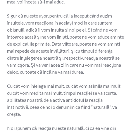
mea, voi înceta să-l mai aduc.
Sigur că nu este ușor, pentru că la început când auzim
insultele, vom reacționa în același mod în care suntem
obișnuiți, adică îl vom insulta și noi pe el. Și când ne vom
întoarce acasă și ne vom liniști, poate ne vom aduce aminte
de explicațiile primite. Data viitoare, poate ne vom aminti
mai repede de aceste învățături, şi cu timpul diferenţa
dintre înţelegerea noastră şi, respectiv, reacţia noastră se
va micşora. Şi va veni acea zi în care nu vom mai reacţiona
deloc, cu toate că încă ne va mai durea.
Cu cât vom înţelege mai mult, cu cât vom asimila mai mult,
cu cât vom medita mai mult, timpul reacției se va scurta,
abilitatea noastră de a activa antidotul la reacția
instinctivă, ceea ce noi o denumim ca fiind “naturală”, va
crește.
Noi spunem că reacţia nu este naturală, ci ca ea vine din