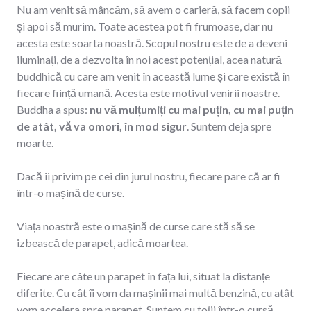
Nu am venit să mâncăm, să avem o carieră, să facem copii
şi apoi să murim. Toate acestea pot fi frumoase, dar nu
acesta este soarta noastră. Scopul nostru este de a deveni
iluminați, de a dezvolta în noi acest potențial, acea natură
buddhică cu care am venit în această lume şi care există în
fiecare ființă umană. Acesta este motivul venirii noastre.
Buddha a spus:
nu vă mulțumiți cu mai puțin, cu mai puțin
de atât, vă va omorî, în mod sigur
. Suntem deja spre
moarte.
Dacă îi privim pe cei din jurul nostru, fiecare pare că ar fi
într-o mașină de curse.
Viața noastră este o mașină de curse care stă să se
izbească de parapet, adică moartea.
Fiecare are câte un parapet în fața lui, situat la distanțe
diferite. Cu cât îi vom da mașinii mai multă benzină, cu atât
vom accelera spre parapet. Suntem cu toții într-o cursă