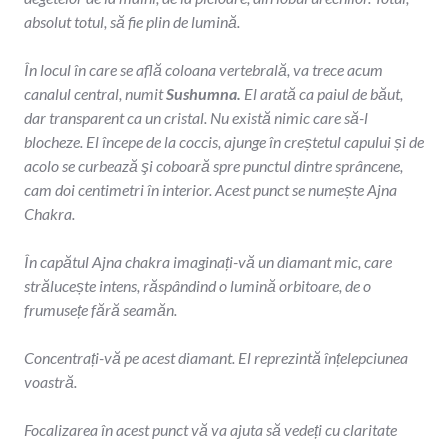
absolut totul, să fie plin de lumină.
În locul în care se află coloana vertebrală, va trece acum
canalul central, numit
Sushumna.
El arată ca paiul de băut,
dar transparent ca un cristal. Nu există nimic care să-l
blocheze. El începe de la coccis, ajunge în creștetul capului și de
acolo se curbează şi coboară spre punctul dintre sprâncene,
cam doi centimetri în interior. Acest punct se numește Ajna
Chakra.
În capătul Ajna chakra imaginați-vă un diamant mic, care
strălucește intens, răspândind o lumină orbitoare, de o
frumusețe fără seamăn.
Concentrați-vă pe acest diamant. El reprezintă înțelepciunea
voastră.
Focalizarea în acest punct vă va ajuta să vedeți cu claritate