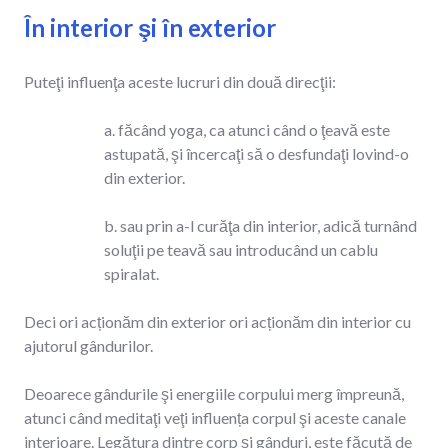
În interior şi în exterior
Puteţi influenţa aceste lucruri din două direcţii:
a. făcând yoga, ca atunci când o ţeavă este
astupată, şi încercaţi să o desfundaţi lovind-o
din exterior.
b. sau prin a-l curăţa din interior, adică turnând
soluţii pe teavă sau introducând un cablu
spiralat.
Deci ori acționăm din exterior ori acționăm din interior cu
ajutorul gândurilor.
Deoarece gândurile şi energiile corpului merg împreună,
atunci când meditaţi veţi influența corpul şi aceste canale
interioare. Legătura dintre corp şi gânduri, este făcută de