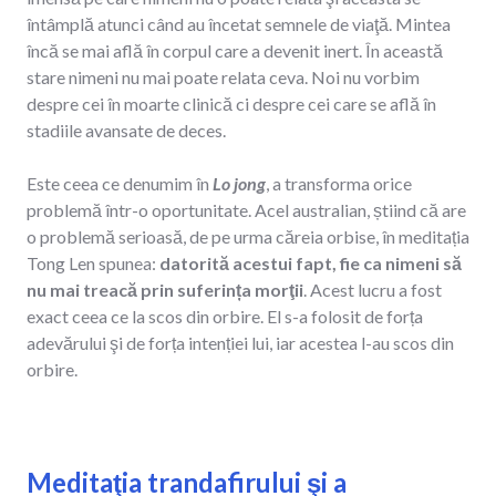
întâmplă atunci când au încetat semnele de viaţă. Mintea
încă se mai află în corpul care a devenit inert. În această
stare nimeni nu mai poate relata ceva. Noi nu vorbim
despre cei în moarte clinică ci despre cei care se află în
stadiile avansate de deces.
Este ceea ce denumim în
Lo jong
, a transforma orice
problemă într-o oportunitate. Acel australian, știind că are
o problemă serioasă, de pe urma căreia orbise, în meditația
Tong Len spunea:
datorită acestui fapt, fie ca nimeni să
nu mai treacă prin suferința morţii
. Acest lucru a fost
exact ceea ce la scos din orbire. El s-a folosit de forța
adevărului şi de forța intenției lui, iar acestea l-au scos din
orbire.
Meditaţia trandafirului şi a