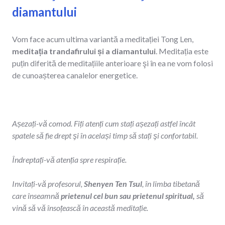
diamantului
Vom face acum ultima variantă a meditației Tong Len,
meditația
trandafirului și a diamantului
. Meditația este
puțin diferită de meditațiile anterioare şi în ea ne vom folosi
de cunoașterea canalelor energetice.
Așezați-vă comod. Fiți atenți cum stați așezați astfel încât
spatele să fie drept şi în același timp să stați şi confortabil.
Îndreptați-vă atenția spre respirație.
Invitați-vă profesorul,
Shenyen Ten Tsul
, în limba tibetană
care înseamnă
prietenul cel bun sau prietenul spiritual,
să
vină să vă însoțească în această meditație.