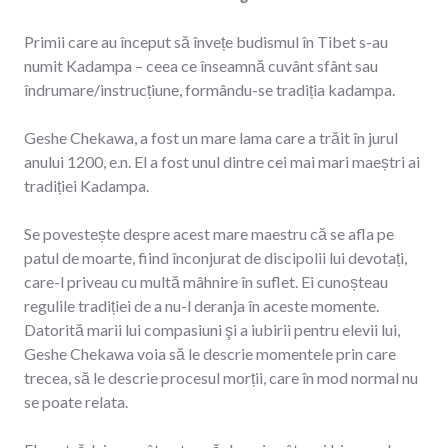
Primii care au început să învețe budismul în Tibet s-au
numit Kadampa – ceea ce înseamnă cuvânt sfânt sau
îndrumare/instrucțiune, formându-se tradiția kadampa.
Geshe Chekawa, a fost un mare lama care a trăit în jurul
anului 1200, e.n. El a fost unul dintre cei mai mari maeștri ai
tradiției Kadampa.
Se povestește despre acest mare maestru că se afla pe
patul de moarte, fiind înconjurat de discipolii lui devotați,
care-l priveau cu multă mâhnire în suflet. Ei cunoșteau
regulile tradiției de a nu-l deranja în aceste momente.
Datorită marii lui compasiuni şi a iubirii pentru elevii lui,
Geshe Chekawa voia să le descrie momentele prin care
trecea, să le descrie procesul morții, care în mod normal nu
se poate relata.