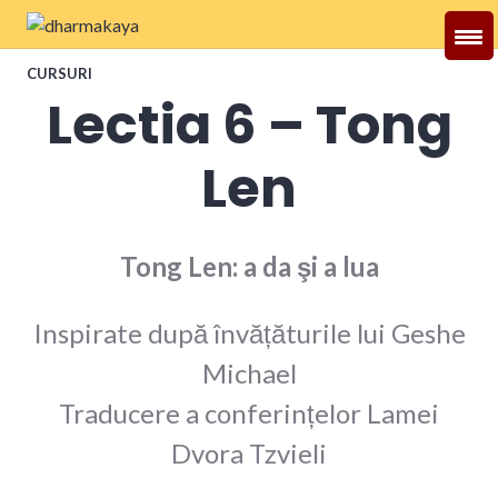
Skip
to
Dharmakaya
content
CURSURI
Lectia 6 – Tong
Len
Tong Len: a da şi a lua
Inspirate după învățăturile lui Geshe
Michael
Traducere a conferințelor Lamei
Dvora Tzvieli