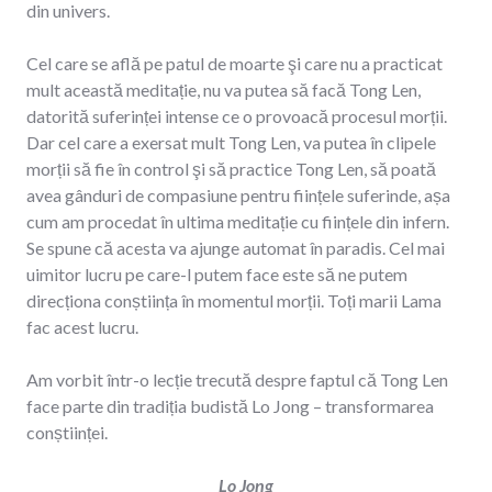
din univers.
Cel care se află pe patul de moarte şi care nu a practicat
mult această meditație, nu va putea să facă Tong Len,
datorită suferinței intense ce o provoacă procesul morții.
Dar cel care a exersat mult Tong Len, va putea în clipele
morții să fie în control şi să practice Tong Len, să poată
avea gânduri de compasiune pentru ființele suferinde, așa
cum am procedat în ultima meditație cu ființele din infern.
Se spune că acesta va ajunge automat în paradis. Cel mai
uimitor lucru pe care-l putem face este să ne putem
direcționa conștiința în momentul morții. Toți marii Lama
fac acest lucru.
Am vorbit într-o lecție trecută despre faptul că Tong Len
face parte din tradiția budistă Lo Jong – transformarea
conștiinței.
Lo Jong