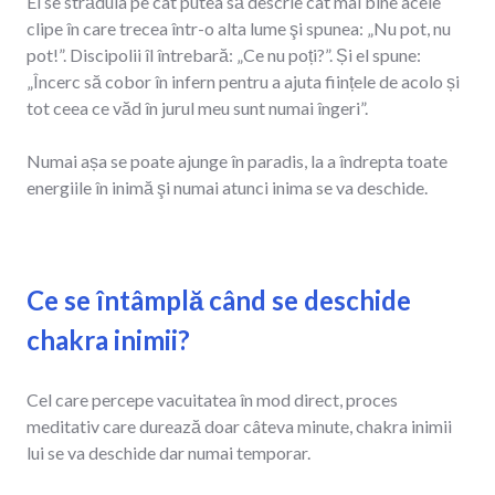
El se străduia pe cât putea să descrie cât mai bine acele
clipe în care trecea într-o alta lume şi spunea: „Nu pot, nu
pot!”. Discipolii îl întrebară: „Ce nu poți?”. Și el spune:
„Încerc să cobor în infern pentru a ajuta ființele de acolo și
tot ceea ce văd în jurul meu sunt numai îngeri”.
Numai așa se poate ajunge în paradis, la a îndrepta toate
energiile în inimă şi numai atunci inima se va deschide.
Ce se întâmplă când se deschide
chakra inimii?
Cel care percepe vacuitatea în mod direct, proces
meditativ care durează doar câteva minute, chakra inimii
lui se va deschide dar numai temporar.