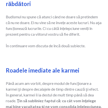
răbdători
Budismul nu spune că atunci când ne doare să pretindem
că nu ne doare. El nu vine să ne învețe aceste lucruri. Nu aşa
funcționează lucrurile. Ci cu câtă înțelepciune veniți în
prezent pentru ca viitorul vostru să fie diferit.
În continuare vom discuta de încă două subiecte.
Roadele imediate ale karmei
Până acum am vorbit, despre modul de funcţionare a
karmei şi despre decalajele de timp dintre cauză şi efect.
În general, karmei îi ia destul de mult timp până să dea
roade.
Ţin să subliniez faptul că: cu cât vom înţelege
mai bine vacuitatea şi ne vom consolida înţelepciunea,