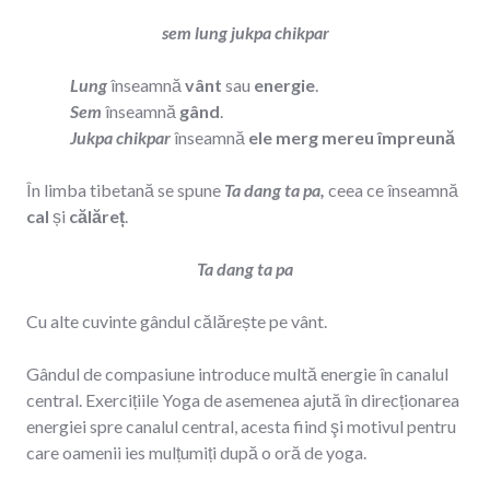
sem lung jukpa chikpar
Lung
înseamnă
vânt
sau
energie
.
Sem
înseamnă
gând
.
Jukpa chikpar
înseamnă
ele merg mereu împreună
În limba tibetană se spune
Ta dang ta pa,
ceea ce înseamnă
cal
și
călăreț
.
Ta dang ta pa
Cu alte cuvinte gândul călărește pe vânt.
Gândul de compasiune introduce multă energie în canalul
central. Exercițiile Yoga de asemenea ajută în direcționarea
energiei spre canalul central, acesta fiind şi motivul pentru
care oamenii ies mulțumiți după o oră de yoga.