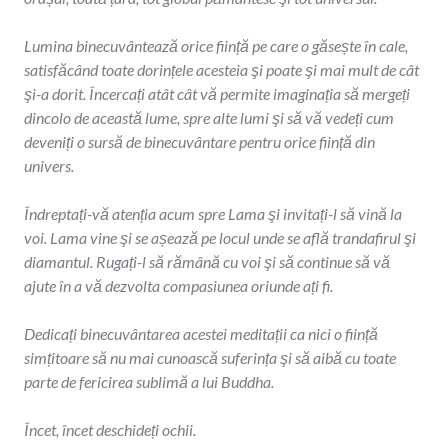
Lumina binecuvântează orice ființă pe care o găsește în cale,
satisfăcând toate dorințele acesteia şi poate şi mai mult de cât
şi-a dorit. Încercați atât cât vă permite imaginația să mergeți
dincolo de această lume, spre alte lumi şi să vă vedeți cum
deveniți o sursă de binecuvântare pentru orice ființă din
univers.
Îndreptați-vă atenția acum spre Lama şi invitați-l să vină la
voi. Lama vine şi se așează pe locul unde se află trandafirul şi
diamantul. Rugați-l să rămână cu voi şi să continue să vă
ajute în a vă dezvolta compasiunea oriunde ați fi.
Dedicați binecuvântarea acestei meditații ca nici o ființă
simțitoare să nu mai cunoască suferința şi să aibă cu toate
parte de fericirea sublimă a lui Buddha.
Încet, încet deschideți ochii.