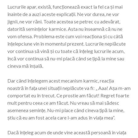
Lucrurile apar, există, funcționează exact la fel ca și mai
înainte de a auzi aceste explicații. Ne vor durea, ne vor
jignii, ne vor răni. Toate acestea se petrec cu adevărat,
datorită semințelor karmice. Asta nu înseamnă că nu ne
vom ofensa. Problema este cum voi reacționa și cu câtă
înțelepciune vin în momentul prezent. Lucrurile neplăcute
vor continua să vină și cu toate că înțeleg lucrurile acum,
încă vor continua să nu-mi placă când se țipă la mine sau
cineva mă înșală.
Dar când înțelegem acest mecanism karmic, reacția
noastră în fața unei situații neplăcute va fi: „ Aaa! Așa m-am
comportat eu în trecut. Ce prostie am făcut! Regret foarte
mult pentru ceea ce am făcut. Nu vreau să mai sădesc
asemenea semințe. Nu-mi place când cineva țipă la mine,
știu că eu am fost acela care l-am adus în viața mea”.
Dacă înțeleg acum de unde vine această persoană în viața