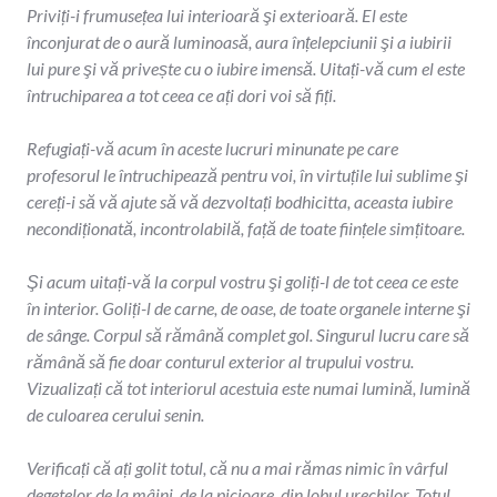
Priviți-i frumusețea lui interioară şi exterioară. El este
înconjurat de o aură luminoasă, aura înțelepciunii şi a iubirii
lui pure şi vă privește cu o iubire imensă. Uitați-vă cum el este
întruchiparea a tot ceea ce ați dori voi să fiți.
Refugiați-vă acum în aceste lucruri minunate pe care
profesorul le întruchipează pentru voi, în virtuțile lui sublime şi
cereți-i să vă ajute să vă dezvoltați bodhicitta, aceasta iubire
necondiționată, incontrolabilă, față de toate ființele simțitoare.
Şi acum uitați-vă la corpul vostru şi goliți-l de tot ceea ce este
în interior. Goliți-l de carne, de oase, de toate organele interne şi
de sânge. Corpul să rămână complet gol. Singurul lucru care să
rămână să fie doar conturul exterior al trupului vostru.
Vizualizați că tot interiorul acestuia este numai lumină, lumină
de culoarea cerului senin.
Verificați că ați golit totul, că nu a mai rămas nimic în vârful
degetelor de la mâini, de la picioare, din lobul urechilor. Totul,