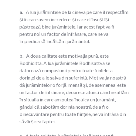
a
. A lua jurămintele de la cineva pe care îl respectăm
și în care avem încredere, și care el însuși își
păstrează bine jurămintele. Iar acest fapt va fi
pentru noi un factor de înfrânare, care ne va
împiedica să încălcăm jurământul.
b
. A doua calitate este motivația pură, este
Bodhicitta. A lua jurămintele Bodhisattva se
datorează compasiunii pentru toate ființele, a
dorinței de a le salva din suferință. Motivația noastră
dă jurămintelor o forță imensă și, de asemenea, este
un factor de înfrânare, deoarece atunci când ne aflăm
în situația în care am putea încălca un jurământ,
gândul că sabotăm dorința noastră de a fi o
binecuvântare pentru toate ființele, ne va înfrâna din
săvârșirea faptei.
c
. A treia calitate, jurămintele încălcate pot fi