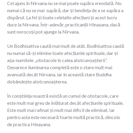
Cel ajuns în Nirvana nu se mai poate supăra vreodată. Nu
numai că nu se mai supără, dar și tendința de a se supăra a
dispărut. La fel și toate celelalte afecțiuni și acest lucru
duce la Nirvana. Într-adevăr, practicanții Hinayana, dacă
sunt norocoși pot ajunge la Nirvana.
Un Bodhisattva caută mai mult de atât. Bodhisattva caută
nu numai să-și elimine toate afecțiunile spirituale, dar și
așa-numitele „obstacole în calea atotcunoașterii”.
Deoarece iluminarea completă este o stare mult mai
avansată decât Nirvana, iar în această stare Buddha
dobândește atotcunoașterea.
În conștiința noastră există un cumul de obstacole, care
este mult mai greu de înlăturat decât afecțiunile spirituale.
Este mult mai rafinat și mult mai dificil de eliminat. Iar
pentru asta este necesară foarte multă practică, dincolo
de practica Hinayana.