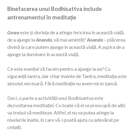
Binefacerea unui Bodhisattva include
antrenamentul în meditație
Gewa
este și dorința de a atinge fericirea în această viață,
de a ajunge la
Ananda
, vă mai amintiți?
Ananda
– plăcerea
divină la care putem ajunge în această viață. A aspira de a
ajunge la iluminare în această viață.
Ce este esențial să facem pentru a ajunge la ea? Cu
siguranță tantra, dar chiar înainte de Tantra, meditația este
absolut necesară. Fără meditație nu avem nicio șansă.
Deci, o parte a activității unui Bodhisattva este
dezvoltarea meditației. Cu toate că el se preocupă de alții,
va trebui să mediteze. Altfel, el nu va putea atinge la
nivelurile înalte, în care să-i poată ajuta cu adevărat pe
ceilalți.