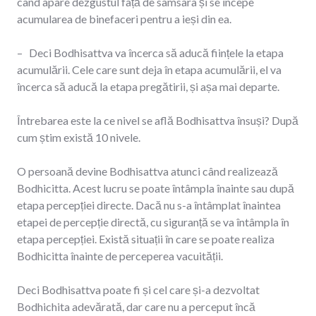
când apare dezgustul față de samsara și se începe
acumularea de binefaceri pentru a ieși din ea.
– Deci Bodhisattva va încerca să aducă ființele la etapa
acumulării. Cele care sunt deja în etapa acumulării, el va
încerca să aducă la etapa pregătirii, și așa mai departe.
Întrebarea este la ce nivel se află Bodhisattva însuși? După
cum știm există 10 nivele.
O persoană devine Bodhisattva atunci când realizează
Bodhicitta. Acest lucru se poate întâmpla înainte sau după
etapa percepției directe. Dacă nu s-a întâmplat înaintea
etapei de percepție directă, cu siguranță se va întâmpla în
etapa percepției. Există situații în care se poate realiza
Bodhicitta înainte de perceperea vacuității.
Deci Bodhisattva poate fi și cel care și-a dezvoltat
Bodhichita adevărată, dar care nu a perceput încă