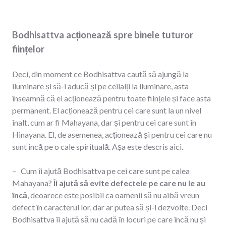
Bodhisattva acționează spre binele tuturor
ființelor
Deci, din moment ce Bodhisattva caută să ajungă la
iluminare și să-i aducă și pe ceilalți la iluminare, asta
înseamnă că el acționează pentru toate ființele și face asta
permanent. El acționează pentru cei care sunt la un nivel
înalt, cum ar fi Mahayana, dar și pentru cei care sunt în
Hinayana. El, de asemenea, acționează și pentru cei care nu
sunt încă pe o cale spirituală. Așa este descris aici.
– Cum îi ajută Bodhisattva pe cei care sunt pe calea
Mahayana?
Îi ajută să evite defectele pe care nu le au
încă
, deoarece este posibil ca oamenii să nu aibă vreun
defect în caracterul lor, dar ar putea să și-l dezvolte. Deci
Bodhisattva îi ajută să nu cadă în locuri pe care încă nu și