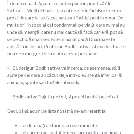
În lumea noastră, cum am putea pune în practică? În
închisori. Mulți deținuți stau ani de zile în închisori pentru
prostiile care le-au făcut, sau sunt închiși pentru omor. De
multe ori, în special cei condamnați pe viață, care nu mai au
unde să meargă, care nu mai caută să facă carieră, pot să
se deschidă dharmei. Este minunat dacă Dharma este
adusă în închisori. Pentru un Bodhisattva este un loc foarte
bun de a merge și de a ajuta aceste persoane.
– Și, desigur, Bodhisattva va încerca, de asemenea, să îi
ajute pe cei care au căzut deja într-o existență inferioară:
animale, spirite sau ființele infernului.
– Bodhisattva îi ajută pe toți, și pe cei buni și pe cei răi.
Deci, până acum pe lista noastră ne-am referit la:
cei dominați de furie sau resentimente.
cei care nu au calitățile necesare pentru a acumula