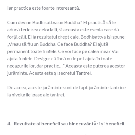
Iar practica este foarte interesantă.
Cum devine Bodhisattva un Buddha? El practică să le
aducă fericirea celorlalți, și aceasta este esența care dă
forță căii. El ia rezultatul drept cale. Bodhisattva își spune:
„Vreau să fiu un Buddha. Ce face Buddha? El ajută
permanent toate ființele. Ce voi face pe calea mea? Voi
ajuta ființele. Desigur că încă nu le pot ajuta în toate
necazurile lor, dar practic…” Aceasta este puterea acestor
jurăminte. Acesta este și secretul Tantrei.
De aceea, aceste jurăminte sunt de fapt jurăminte tantrice
la nivelurile joase ale tantrei.
4. Rezultate și beneficii
sau
binecuvântări și beneficii
.