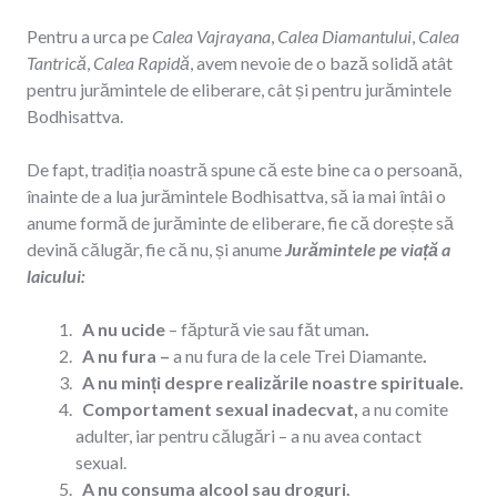
Pentru a urca pe
Calea Vajrayana
,
Calea Diamantului
,
Calea
Tantrică
,
Calea Rapidă
, avem nevoie de o bază solidă atât
pentru jurămintele de eliberare, cât și pentru jurămintele
Bodhisattva.
De fapt, tradiția noastră spune că este bine ca o persoană,
înainte de a lua jurămintele Bodhisattva, să ia mai întâi o
anume formă de jurăminte de eliberare, fie că dorește să
devină călugăr, fie că nu, și anume
Jurămintele pe viață a
laicului:
A nu ucide
– făptură vie sau făt uman
.
A nu fura
–
a nu fura de la cele Trei Diamante
.
A nu minți despre realizările noastre spirituale.
Comportament sexual inadecvat,
a nu comite
adulter, iar pentru călugări – a nu avea contact
sexual.
A nu consuma alcool sau droguri.