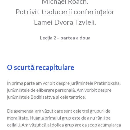
Michael Roach.
Potrivit traducerii conferințelor
Lamei Dvora Tzvieli.
Lecția 2 – partea a doua
O scurtă recapitulare
În prima parte am vorbit despre jurămintele Pratimoksha,
jurămintele de eliberare personală. Am vorbit despre
jurămintele Bodhisattva și cele tantrice.
De asemenea, am văzut care sunt cele trei grupuri de
moralitate. Nuanța primului grup este de a nu rănii pe
ceilalți. Am văzut că al doilea grup are ca scop acumularea