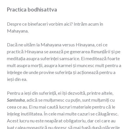
Practica bodhisattva
Despre ce binefaceri vorbim aici? Intrăm acum în
Mahayana.
Dacă ne uităm la Mahayana versus Hinayana, cei ce
practică Hinayana se axează pe generarea
Renunțării
și pe
meditația asupra suferinței samsarice. Ei meditează foarte
mult asupra morții, asupra karmei și muncesc mult pentru a
înțelege de unde provine suferința și acționează pentru a
ieși din ea.
Pentru a ieși din suferință, ei își dezvoltă, printre altele,
Santosha
, adică se mulțumesc cu puțin, sunt mulțumiți cu
ceea ce au. Ei nu mai caută lucruri materiale pentru că le
înțeleg inutilitatea. În cele mai multe cazuri se călugăresc.
Acest lucru nu este neapărat obligatoriu, dar cei care au
luat calea monastică nu doresc să mai fugă după plăcerile