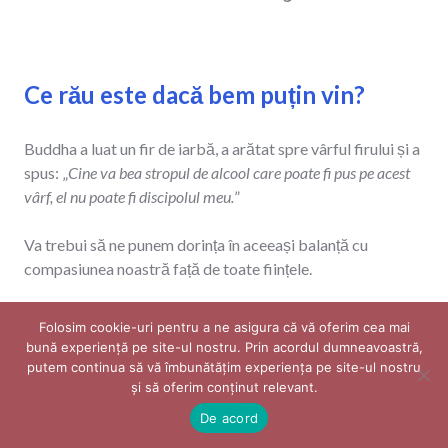
Ce rău este dacă bem puțin vin?
Buddha a luat un fir de iarbă, a arătat spre vârful firului și a
spus: „
Cine va bea stropul de alcool care poate fi pus pe acest
vârf, el nu poate fi discipolul meu.
”
Va trebui să ne punem dorința în aceeași balanță cu
compasiunea noastră față de toate ființele.
Pentru a obține iluminarea, avem nevoie de o concentrare
Folosim cookie-uri pentru a ne asigura că vă oferim cea mai
incredibilă. Avem nevoie de o minte extrem de clară. Există
bună experiență pe site-ul nostru. Prin acordul dumneavoastră,
nenumărate lucruri care ne întunecă mintea. Bodhisattva
putem continua să vă îmbunătățim experiența pe site-ul nostru
și să oferim conținut relevant. ​
care spune: „
Vreau să ajung la iluminare pentru binele întregii
creații
”, și el în mod conștient își deteriorează mintea, asta
De acord
înseamnă că face exact invers de ceea ce susține.