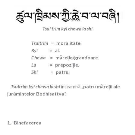
Tsul trim kyi chewa la shi
Tsultrim
= moralitate
.
Kyi
= al.
Chewa
= măreție/grandoare.
La
= prepoziție.
Shi
= patru.
Tsultrim kyi chewa la shi
înseamnă „
patru măreții ale
jurămintelor Bodhisattva
”.
1. Binefacerea