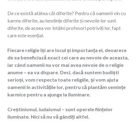
De ce există atâtea căi diferite? Pentru că oamenii vin cu
karme diferite, au tendințe diferite și nevoile lor sunt
diferite, de aceea vor întâlni profesori potriviți lor, fapt
care este esențial.
Fiecare religie își are locul și importanța ei, deoarece
de ea beneficiază exact cei care au nevoie de aceasta,
iar când oamenii nu vor mai avea nevoie de o religie
anume – ea va dispare. Deci, dacă suntem budiști
serioși, vom respecta toate religiile, și vom ajuta
oamenii în activitățile lor, pentru că plantăm semințe
karmice pentru a ajunge la iluminare.
Creștinismul, iudaismul – sunt operele ființelor
iluminate. Nici să nu vă gândiți altfel.