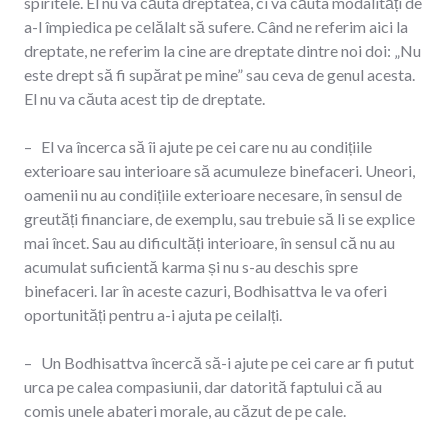
spiritele. El nu va căuta dreptatea, ci va căuta modalități de
a-l împiedica pe celălalt să sufere. Când ne referim aici la
dreptate, ne referim la cine are dreptate dintre noi doi: „Nu
este drept să fi supărat pe mine” sau ceva de genul acesta.
El nu va căuta acest tip de dreptate.
– El va încerca să îi ajute pe cei care nu au condițiile
exterioare sau interioare să acumuleze binefaceri. Uneori,
oamenii nu au condițiile exterioare necesare, în sensul de
greutăți financiare, de exemplu, sau trebuie să li se explice
mai încet. Sau au dificultăți interioare, în sensul că nu au
acumulat suficientă karma și nu s-au deschis spre
binefaceri. Iar în aceste cazuri, Bodhisattva le va oferi
oportunități pentru a-i ajuta pe ceilalți.
– Un Bodhisattva încercă să-i ajute pe cei care ar fi putut
urca pe calea compasiunii, dar datorită faptului că au
comis unele abateri morale, au căzut de pe cale.