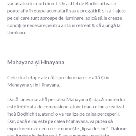
vacuitatea în mod direct. Un astfel de Bodhisattva se
poate afla în etapa acumulării sau a pregătirii, și să-i ajute
pe cei care sunt aproape de iluminare, adică să le creeze
condițiile necesare pentru a sta în retreat și să ajungă la
iluminare.
Mahayana și Hinayana
Cele cinci etape ale căii spre iluminare se află și în
Mahayana și în Hinayana.
Dacă cineva se află pe calea Mahayana și dacă mintea lui
este îmbibată de compasiune, atunci dacă el nu a realizat
încă Bodhichita, atunci o va realiza pe calea perceperii.
Dar, dacă el nu este pe calea Mahayana, va putea să
experimenteze ceea ce se numește „lipsa de sine”-
Dakme
sau
Anatta
în limba pali. Ei nu o numesc vacuitate.