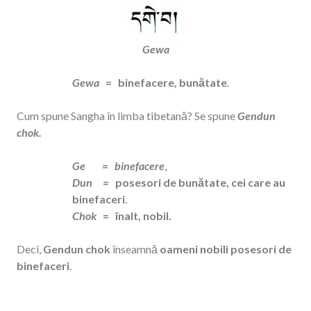
Gewa
Gewa
= binefacere, bunătate
.
Cum spune Sangha în limba tibetană? Se spune
Gendun
chok.
Ge
=
binefacere
,
Dun
= posesori de bunătate, cei care au
binefaceri
.
Chok
= înalt, nobil.
Deci,
Gendun chok
înseamnă
oameni nobili posesori de
binefaceri
.