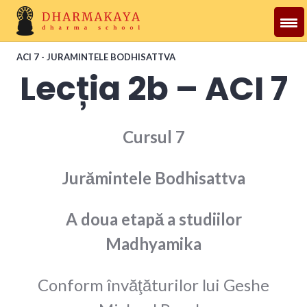
Skip
to
content
Dharmakaya
ACI 7 - JURAMINTELE BODHISATTVA
Lecția 2b – ACI 7
Cursul 7
Jurămintele Bodhisattva
A doua etapă a studiilor
Madhyamika
Conform învăţăturilor lui Geshe