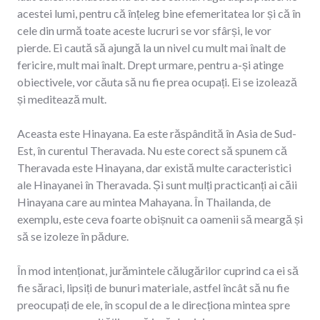
acestei lumi, pentru că înțeleg bine efemeritatea lor și că în
cele din urmă toate aceste lucruri se vor sfârși, le vor
pierde. Ei caută să ajungă la un nivel cu mult mai înalt de
fericire, mult mai înalt. Drept urmare, pentru a-și atinge
obiectivele, vor căuta să nu fie prea ocupați. Ei se izolează
și meditează mult.
Aceasta este Hinayana. Ea este răspândită în Asia de Sud-
Est, în curentul Theravada. Nu este corect să spunem că
Theravada este Hinayana, dar există multe caracteristici
ale Hinayanei în Theravada. Și sunt mulți practicanți ai căii
Hinayana care au mintea Mahayana. În Thailanda, de
exemplu, este ceva foarte obișnuit ca oamenii să meargă și
să se izoleze în pădure.
În mod intenționat, jurămintele călugărilor cuprind ca ei să
fie săraci, lipsiți de bunuri materiale, astfel încât să nu fie
preocupați de ele, în scopul de a le direcționa mintea spre