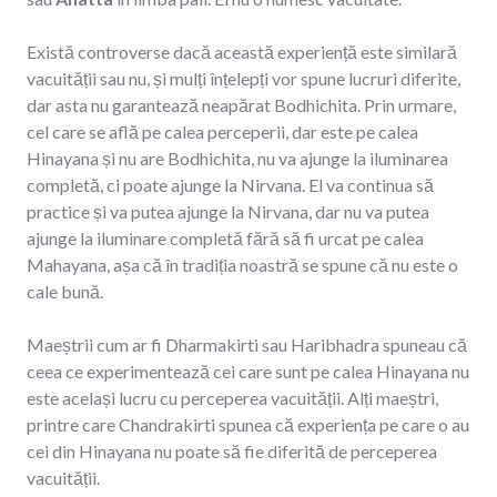
Există controverse dacă această experiență este similară
vacuității sau nu, și mulți înțelepți vor spune lucruri diferite,
dar asta nu garantează neapărat Bodhichita. Prin urmare,
cel care se află pe calea perceperii, dar este pe calea
Hinayana și nu are Bodhichita, nu va ajunge la iluminarea
completă, ci poate ajunge la Nirvana. El va continua să
practice și va putea ajunge la Nirvana, dar nu va putea
ajunge la iluminare completă fără să fi urcat pe calea
Mahayana, așa că în tradiția noastră se spune că nu este o
cale bună.
Maeștrii cum ar fi Dharmakirti sau Haribhadra spuneau că
ceea ce experimentează cei care sunt pe calea Hinayana nu
este același lucru cu perceperea vacuității. Alți maeștri,
printre care Chandrakirti spunea că experiența pe care o au
cei din Hinayana nu poate să fie diferită de perceperea
vacuității.