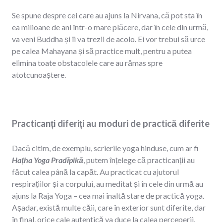
Se spune despre cei care au ajuns la Nirvana, că pot sta în
ea milioane de ani într-o mare plăcere, dar în cele din urmă,
va veni Buddha și îi va trezii de acolo. Ei vor trebui să urce
pe calea Mahayana și să practice mult, pentru a putea
elimina toate obstacolele care au rămas spre
atotcunoaștere.
Practicanți diferiți au moduri de practică diferite
Dacă citim, de exemplu, scrierile yoga hinduse, cum ar fi
Haṭha Yoga Pradīpikā
, putem înțelege că practicanții au
făcut calea până la capăt. Au practicat cu ajutorul
respirațiilor și a corpului, au meditat și în cele din urmă au
ajuns la Raja Yoga – cea mai înaltă stare de practică yoga.
Așadar, există multe căii, care în exterior sunt diferite, dar
în final, orice cale autentică va duce la calea perceperii.