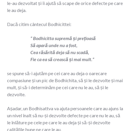
le-au dezvoltat și îi ajută să scape de orice defecte pe care
le au deja.
Dacă citim cântecul Bodhicittei:
” Bodhicitta supremă și prețioasă
Să apară unde nu a fost,
Cea răsărită deja să nu scadă,
Fie ca ea să crească și mai mult.”
se spune să-i ajutăm pe cei care au deja o oarecare
compasiune și un pic de Bodhichita, să și le dezvolte și mai
mult, și să-i determinăm pe cei care nu le au, să și le
dezvolte.
Așadar, un Bodhisattva va ajuta persoanele care au ajuns la
un nivel înalt să nu-și dezvolte defecte pe care nu le au, să
le înlăture pe cele pe care le au deja și să-și dezvolte
calitățile bune pe care le au.