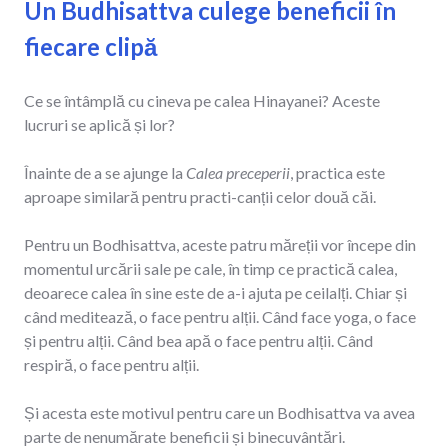
Un Budhisattva culege beneficii în
fiecare clipă
Ce se întâmplă cu cineva pe calea Hinayanei? Aceste
lucruri se aplică și lor?
Înainte de a se ajunge la
Calea preceperii
, practica este
aproape similară pentru practi-canții celor două căi.
Pentru un Bodhisattva, aceste patru măreții vor începe din
momentul urcării sale pe cale, în timp ce practică calea,
deoarece calea în sine este de a-i ajuta pe ceilalți. Chiar și
când meditează, o face pentru alții. Când face yoga, o face
și pentru alții. Când bea apă o face pentru alții. Când
respiră, o face pentru alții.
Și acesta este motivul pentru care un Bodhisattva va avea
parte de nenumărate beneficii și binecuvântări.