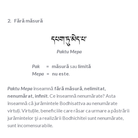
2. Fără măsură
Paktu Mepa
Pak
= măsură
sau
limită
Mepa
= nu este
.
Paktu Mepa
înseamnă
fără măsură
,
nelimitat,
nenumărat, infinit
. Ce înseamnă nenumărate? Asta
înseamnă că jurămintele Bodhisattva au nenumărate
virtuți. Virtuțile, beneficiile care răsar ca urmare a păstrării
jurămintelor şi a realizării Bodhichitei sunt nenumărate,
sunt incomensurabile.