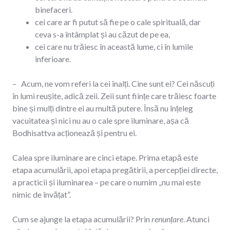
binefaceri.
cei care ar fi putut să fie pe o cale spirituală, dar
ceva s-a întâmplat și au căzut de pe ea,
cei care nu trăiesc în această lume, ci în lumile
inferioare.
– Acum, ne vom referi la cei înalți. Cine sunt ei? Cei născuți
în lumi reușite, adică zeii. Zeii sunt ființe care trăiesc foarte
bine și mulți dintre ei au multă putere. Însă nu înțeleg
vacuitatea și nici nu au o cale spre iluminare, așa că
Bodhisattva acționează și pentru ei.
Calea spre iluminare are cinci etape. Prima etapă este
etapa acumulării, apoi etapa pregătirii, a percepției directe,
a practicii și iluminarea – pe care o numim „nu mai este
nimic de învățat”.
Cum se ajunge la etapa acumulării? Prin
renunțare
. Atunci