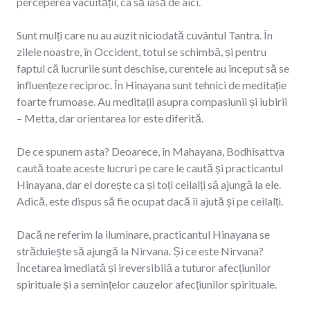
perceperea vacuității, ca să iasă de aici.
Sunt mulți care nu au auzit niciodată cuvântul Tantra. În
zilele noastre, în Occident, totul se schimbă, și pentru
faptul că lucrurile sunt deschise, curentele au început să se
influențeze reciproc. În Hinayana sunt tehnici de meditație
foarte frumoase. Au meditații asupra compasiunii și iubirii
– Metta, dar orientarea lor este diferită.
De ce spunem asta? Deoarece, în Mahayana, Bodhisattva
caută toate aceste lucruri pe care le caută și practicantul
Hinayana, dar el dorește ca și toți ceilalți să ajungă la ele.
Adică, este dispus să fie ocupat dacă îi ajută și pe ceilalți.
Dacă ne referim la iluminare, practicantul Hinayana se
străduiește să ajungă la Nirvana. Și ce este Nirvana?
Încetarea imediată și ireversibilă a tuturor afecțiunilor
spirituale și a semințelor cauzelor afecțiunilor spirituale.