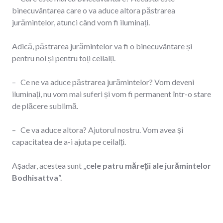
binecuvântarea care o va aduce altora păstrarea
jurămintelor, atunci când vom fi iluminați.
Adică, păstrarea jurămintelor va fi o binecuvântare și
pentru noi și pentru toți ceilalți.
– Ce ne va aduce păstrarea jurămintelor? Vom deveni
iluminați, nu vom mai suferi și vom fi permanent într-o stare
de plăcere sublimă.
– Ce va aduce altora? Ajutorul nostru. Vom avea și
capacitatea de a-i ajuta pe ceilalți.
Așadar, acestea sunt „
cele
patru măreții ale jurămintelor
Bodhisattva
”.