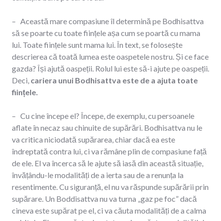
– Această mare compasiune îl determină pe Bodhisattva
să se poarte cu toate ființele așa cum se poartă cu mama
lui. Toate ființele sunt mama lui. În text, se folosește
descrierea că toată lumea este oaspetele nostru. Și ce face
gazda? Își ajută oaspeții. Rolul lui este să-i ajute pe oaspeții.
Deci,
cariera unui Bodhisattva este de a ajuta toate
ființele.
– Cu cine începe el? Începe, de exemplu, cu persoanele
aflate în necaz sau chinuite de supărări. Bodhisattva nu le
va critica niciodată supărarea, chiar dacă ea este
îndreptată contra lui, ci va rămâne plin de compasiune față
de ele. El va încerca să le ajute să iasă din această situație,
învățându-le modalități de a ierta sau de a renunța la
resentimente. Cu siguranță, el nu va răspunde supărării prin
supărare. Un Boddisattva nu va turna „gaz pe foc” dacă
cineva este supărat pe el, ci va căuta modalități de a calma