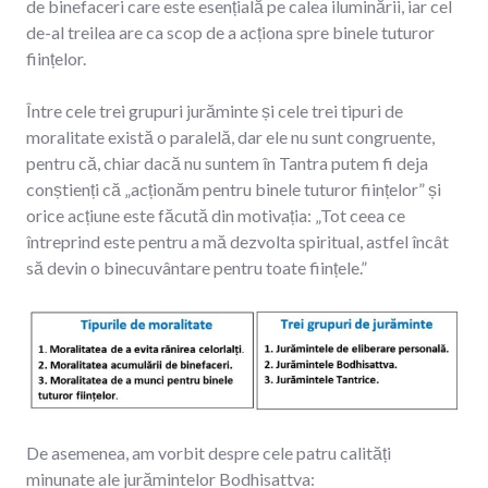
de binefaceri care este esențială pe calea iluminării, iar cel
de-al treilea are ca scop de a acționa spre binele tuturor
ființelor.
Între cele trei grupuri jurăminte și cele trei tipuri de
moralitate există o paralelă, dar ele nu sunt congruente,
pentru că, chiar dacă nu suntem în Tantra putem fi deja
conștienți că „acționăm pentru binele tuturor ființelor” și
orice acțiune este făcută din motivația: „Tot ceea ce
întreprind este pentru a mă dezvolta spiritual, astfel încât
să devin o binecuvântare pentru toate ființele.”
De asemenea, am vorbit despre cele patru calități
minunate ale jurămintelor Bodhisattva: