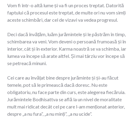
Vom fi într-o altă lume și va fi un proces treptat. Datorită
faptului că procesul este treptat, de multe ori nu vom simți
aceste schimbări, dar cel de vizavi va vedea progresul.
Deci dacă învățăm, luăm jurămintele și le păstrăm în timp,
schimbarea va veni. Vom deveni o persoană frumoasă și în
interior, cât și în exterior. Karma noastră se va schimba, iar
lumea va începe să arate altfel. Și mai târziu vor începe să
se petreacă minuni.
Cei care au învățat bine despre jurăminte și și-au făcut
temele, pot să le primească dacă doresc. Nu este
obligatoriu, nu face parte din curs, este alegerea fiecăruia.
Jurămintele Bodhisattva se află la un nivel de moralitate
mult mai ridicat decât cel pe care l-am menționat anterior,
despre „a nu fura”, „a nu minți”, „a nu ucide”.