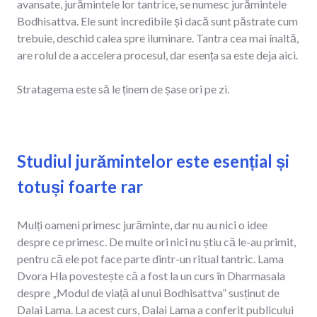
avansate, jurămintele lor tantrice, se numesc jurămintele
Bodhisattva. Ele sunt incredibile și dacă sunt păstrate cum
trebuie, deschid calea spre iluminare. Tantra cea mai înaltă,
are rolul de a accelera procesul, dar esența sa este deja aici.
Stratagema este să le ținem de șase ori pe zi.
Studiul jurămintelor este esențial și
totuși foarte rar
Mulți oameni primesc jurăminte, dar nu au nici o idee
despre ce primesc. De multe ori nici nu știu că le-au primit,
pentru că ele pot face parte dintr-un ritual tantric. Lama
Dvora Hla povestește că a fost la un curs în Dharmasala
despre „Modul de viață al unui Bodhisattva” susținut de
Dalai Lama. La acest curs, Dalai Lama a conferit publicului