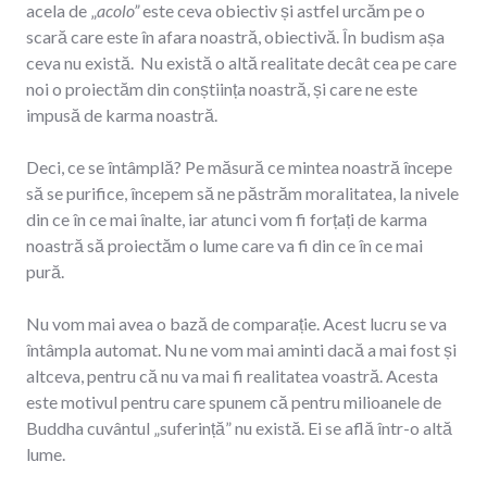
acela de „
acolo”
este ceva obiectiv și astfel urcăm pe o
scară care este în afara noastră, obiectivă. În budism așa
ceva nu există. Nu există o altă realitate decât cea pe care
noi o proiectăm din conștiința noastră, și care ne este
impusă de karma noastră.
Deci, ce se întâmplă? Pe măsură ce mintea noastră începe
să se purifice, începem să ne păstrăm moralitatea, la nivele
din ce în ce mai înalte, iar atunci vom fi forțați de karma
noastră să proiectăm o lume care va fi din ce în ce mai
pură.
Nu vom mai avea o bază de comparație. Acest lucru se va
întâmpla automat. Nu ne vom mai aminti dacă a mai fost și
altceva, pentru că nu va mai fi realitatea voastră. Acesta
este motivul pentru care spunem că pentru milioanele de
Buddha cuvântul „suferință” nu există. Ei se află într-o altă
lume.