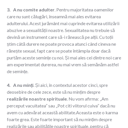
3. A nu comite adulter
. Pentru majoritatea oamenilor
care nu sunt călugări, înseamnă mai ales evitarea
adulterului. Acest jurământ mai cuprinde evitarea utilizării
abuzive a sexualității noastre. Sexualitatea nu trebuie să
devină un instrument care să-i rănească pe alții. Cu toții
știm câtă durere ne poate provoca atunci când cineva ne
rănește sexual, fapt care se poate întâmpla doar dacă
purtăm aceste semințe cu noi. Și mai ales cei dintre noi care
am experimentat durerea, nu mai vrem să semănăm astfel
de semințe.
4. A nu minți
. Și aici, în contextul acestor cinci, spre
deosebire de cele zece, este să nu mințim despre
realizările noastre spirituale
. Nu vom afirma: „Am
perceput vacuitatea” sau „Pot citi viitorul cuiva” dacă nu
avem cu adevărat această abilitate.Aceasta este o karma
foarte grea. Este foarte important să nu mințim despre
realizările sau abilitățile noastre spirituale, pentru că