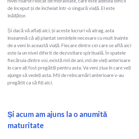
nivel foarte ridicat de moralitate, care este adesea dificil
de început și de încheiat într-o singură viață. El este
înălțător.
Și dacă vă aflați aici, și aceste lucruri vă atrag, asta
înseamnă că ați plantat semințele necesare cu mult înainte
de a veni în această viață. Fiecare dintre cei care se află aici
este la un nivel diferit de dezvoltare spirituală. În spatele
fiecăruia dintre voi, există mii de ani, mii de vieți anterioare
în care ați fost pregătiți pentru asta. Va veni ziua în care veți
ajunge să vedeți asta. Mii de reîncarnări anterioare v-au
pregătit ca să fiți aici.
Și acum am ajuns la o anumită
maturitate