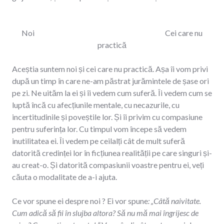
Noi Cei care nu
practică
Aceștia suntem noi și cei care nu practică. Așa îi vom privi
după un timp în care ne-am păstrat jurămintele de șase ori
pe zi. Ne uităm la ei și îi vedem cum suferă. Îi vedem cum se
luptă încă cu afecțiunile mentale, cu necazurile, cu
incertitudinile și poveștile lor. Și îi privim cu compasiune
pentru suferința lor. Cu timpul vom începe să vedem
inutilitatea ei. Îi vedem pe ceilalți cât de mult suferă
datorită credinței lor în ficțiunea realității pe care singuri și-
au creat-o. Și datorită compasiunii voastre pentru ei, veți
căuta o modalitate de a-i ajuta.
Ce vor spune ei despre noi ? Ei vor spune
: „Câtă naivitate.
Cum adică să fii în slujba altora? Să nu mă mai îngrijesc de