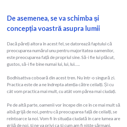
De asemenea, se va schimba și
concepția voastră asupra lumii
Dacă păreți altora în acest fel, se datorează faptului că
preocuparea numărul unu pentru majoritatea oamenilor,
este preocuparea față de propriul sine. Să-i fie lui plăcut,
gustos, să-i fie bine numai lui, lui, lui…..
Bodhisattva coboară din acest tren. Nu într-o singură zi.
Practica este de a ne îndrepta atenția către ceilalți. Și cu
cât vom practica mai mult, cu atât vom părea mai ciudați.
Pe de altă parte, oamenii vor începe din ce în ce mai mult să
aibă grijă de noi, pentru că preocuparea față de ceilalți, se
reîntoarce la noi. Vom fi în situația ciudată în care lumea are
grijă de noi, și ne va privi ca și cum am fi niște sărmani.