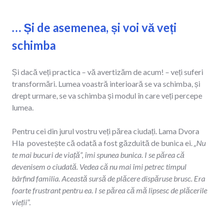
… Și de asemenea, și voi vă veți
schimba
Și dacă veți practica – vă avertizăm de acum! – veți suferi
transformări. Lumea voastră interioară se va schimba, și
drept urmare, se va schimba și modul în care veți percepe
lumea.
Pentru cei din jurul vostru veți părea ciudați. Lama Dvora
Hla povestește că odată a fost găzduită de bunica ei.
„Nu
te mai bucuri de viață”, îmi spunea bunica. I se părea că
devenisem o ciudată. Vedea că nu mai îmi petrec timpul
bârfind familia. Această sursă de plăcere dispăruse brusc. Era
foarte frustrant pentru ea. I se părea că mă lipsesc de plăcerile
vieții
”.