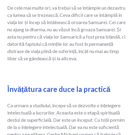
De cele mai multe ori, va trebui să se întâmple un dezastru
ca lumea să se trezească. Ceva dificil care se întâmplă în
viața lor și încep să întâlnească oroarea Samsarei. Cei care
nu ajung la dharma, nu au văzut încă groaza Samsarei. Și
asta nu pentru că viața lor Samsarică a fost prea blândă, ci
datorită faptului că mințile lor au fost în permanență
distrase de viața plină de suferință, încât nu mai au timp
liber să se gândească și la altceva.
Învățătura care duce la practică
Ca urmare a studiului, începe să se dezvolte o înțelegere
intelectuală a lucrurilor. Aceasta este o etapă spirituală
destul de superficială. Dar este un început. Cu toții pornim
de la o înțelegere intelectuală. Dar ea nu este suficientă
pentru a ne elibera. Geshe Michael spunea că trebuie să