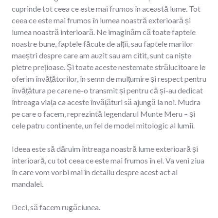
cuprinde tot ceea ce este mai frumos în această lume. Tot
ceea ce este mai frumos în lumea noastră exterioară și
lumea noastră interioară. Ne imaginăm că toate faptele
noastre bune, faptele făcute de alții, sau faptele marilor
maeștri despre care am auzit sau am citit, sunt ca niște
pietre prețioase. Și toate aceste nestemate strălucitoare le
oferim învățătorilor, în semn de mulțumire și respect pentru
învățătura pe care ne-o transmit și pentru că și-au dedicat
întreaga viața ca aceste învățături să ajungă la noi. Mudra
pe care o facem, reprezintă legendarul Munte Meru – și
cele patru continente, un fel de model mitologic al lumii.
Ideea este să dăruim întreaga noastră lume exterioară și
interioară, cu tot ceea ce este mai frumos în el. Va veni ziua
în care vom vorbi mai în detaliu despre acest act al
mandalei.
Deci, să facem rugăciunea.