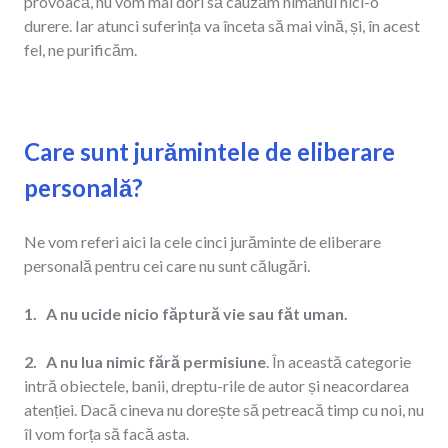
provoacă, nu vom mai dori să cauzăm nimănui nici-o
durere. Iar atunci suferința va înceta să mai vină, și, în acest
fel, ne purificăm.
Care sunt jurămintele de eliberare
personală?
Ne vom referi aici la cele cinci jurăminte de eliberare
personală pentru cei care nu sunt călugări.
1. A nu ucide nicio făptură vie sau făt uman.
2. A nu lua nimic fără permisiune
. În această categorie
intră obiectele, banii, dreptu-rile de autor și neacordarea
atenției. Dacă cineva nu dorește să petreacă timp cu noi, nu
îl vom forța să facă asta.