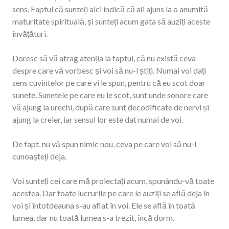
sens. Faptul că sunteți aici indică că ați ajuns la o anumită
maturitate spirituală, și sunteți acum gata să auziți aceste
învățături.
Doresc să vă atrag atenția la faptul, că nu există ceva
despre care vă vorbesc și voi să nu-l știți. Numai voi dați
sens cuvintelor pe care vi le spun, pentru că eu scot doar
sunete. Sunetele pe care eu le scot, sunt unde sonore care
vă ajung la urechi, după care sunt decodificate de nervi și
ajung la creier, iar sensul lor este dat numai de voi.
De fapt, nu vă spun nimic nou, ceva pe care voi să nu-l
cunoașteți deja.
Voi sunteți cei care mă proiectați acum, spunându-vă toate
acestea. Dar toate lucrurile pe care le auziți se află deja în
voi și întotdeauna s-au aflat în voi. Ele se află în toată
lumea, dar nu toată lumea s-a trezit, încă dorm.