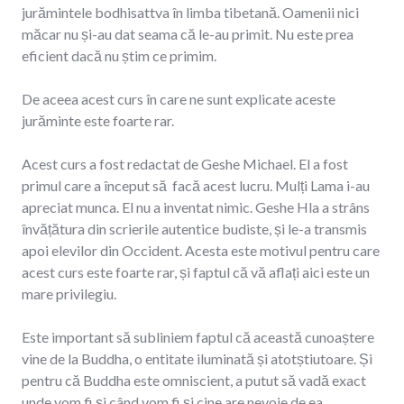
jurămintele bodhisattva în limba tibetană. Oamenii nici
măcar nu și-au dat seama că le-au primit. Nu este prea
eficient dacă nu știm ce primim.
De aceea acest curs în care ne sunt explicate aceste
jurăminte este foarte rar.
Acest curs a fost redactat de Geshe Michael. El a fost
primul care a început să facă acest lucru. Mulți Lama i-au
apreciat munca. El nu a inventat nimic. Geshe Hla a strâns
învățătura din scrierile autentice budiste, și le-a transmis
apoi elevilor din Occident. Acesta este motivul pentru care
acest curs este foarte rar, și faptul că vă aflați aici este un
mare privilegiu.
Este important să subliniem faptul că această cunoaștere
vine de la Buddha, o entitate iluminată și atotștiutoare. Și
pentru că Buddha este omniscient, a putut să vadă exact
unde vom fi și când vom fi și cine are nevoie de ea.