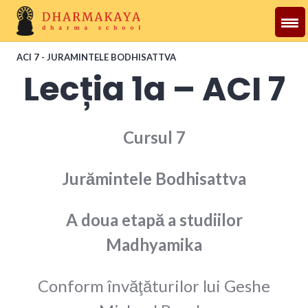
Skip
to
content
Dharmakaya
ACI 7 - JURAMINTELE BODHISATTVA
Lecția 1a – ACI 7
Cursul 7
Jurămintele Bodhisattva
A doua etapă a studiilor
Madhyamika
Conform învăţăturilor lui Geshe