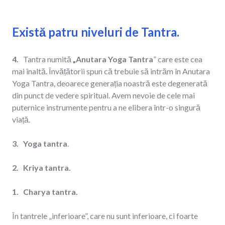
Există patru niveluri de Tantra.
4.
Tantra numită
„Anutara Yoga Tantra
” care este cea
mai înaltă. Învățătorii spun că trebuie să intrăm în Anutara
Yoga Tantra, deoarece generația noastră este degenerată
din punct de vedere spiritual. Avem nevoie de cele mai
puternice instrumente pentru a ne elibera într-o singură
viață.
3. Yoga tantra
.
2. Kriya tantra.
1. Charya tantra.
În tantrele „inferioare”, care nu sunt inferioare, ci foarte