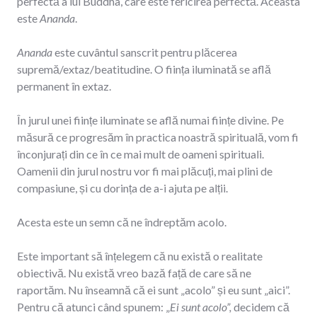
perfectă a lui Buddha, care este fericirea perfectă. Aceasta
este
Ananda
.
Ananda
este cuvântul sanscrit pentru plăcerea
supremă/extaz/beatitudine. O ființa iluminată se află
permanent în extaz.
În jurul unei ființe iluminate se află numai ființe divine. Pe
măsură ce progresăm în practica noastră spirituală, vom fi
înconjurați din ce în ce mai mult de oameni spirituali.
Oamenii din jurul nostru vor fi mai plăcuți, mai plini de
compasiune, și cu dorința de a-i ajuta pe alții.
Acesta este un semn că ne îndreptăm acolo.
Este important să înțelegem că nu există o realitate
obiectivă. Nu există vreo bază față de care să ne
raportăm. Nu înseamnă că ei sunt „acolo” și eu sunt „aici”.
Pentru că atunci când spunem: „
Ei sunt acolo”,
decidem că