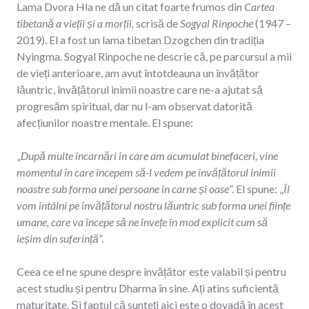
Lama Dvora Hla ne dă un citat foarte frumos din
Cartea
tibetană a vieții și a morții,
scrisă de
Sogyal Rinpoche
(1947 –
2019). El a fost un lama tibetan Dzogchen din tradiția
Nyingma. Sogyal Rinpoche ne descrie că, pe parcursul a mii
de vieți anterioare, am avut întotdeauna un învățător
lăuntric, învățătorul inimii noastre care ne-a ajutat să
progresăm spiritual, dar nu l-am observat datorită
afecțiunilor noastre mentale. El spune:
„
După multe încarnări în care am acumulat binefaceri, vine
momentul în care începem să-l vedem pe învățătorul inimii
noastre sub forma unei persoane în carne și oase
”. El spune: „
Îl
vom întâlni pe
învățătorul nostru lăuntric sub forma unei ființe
umane, care va începe să ne învețe în mod explicit cum să
ieșim din suferință
”.
Ceea ce el ne spune despre învățător este valabil și pentru
acest studiu și pentru Dharma în sine. Ați atins suficientă
maturitate. Și faptul că sunteți aici este o dovadă în acest