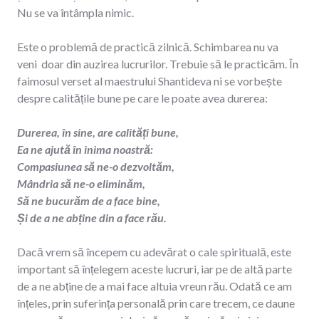
Nu se va întâmpla nimic.
Este o problemă de practică zilnică. Schimbarea nu va
veni doar din auzirea lucrurilor. Trebuie să le practicăm. În
faimosul verset al maestrului Shantideva ni se vorbește
despre calitățile bune pe care le poate avea durerea:
Durerea, în sine, are calități bune,
Ea ne ajută în inima noastră:
Compasiunea să ne-o dezvoltăm,
Mândria să ne-o eliminăm,
Să ne bucurăm de a face bine,
Și de a ne abține din a face rău.
Dacă vrem să începem cu adevărat o cale spirituală, este
important să înțelegem aceste lucruri, iar pe de altă parte
de a ne abține de a mai face altuia vreun rău. Odată ce am
înțeles, prin suferința personală prin care trecem, ce daune