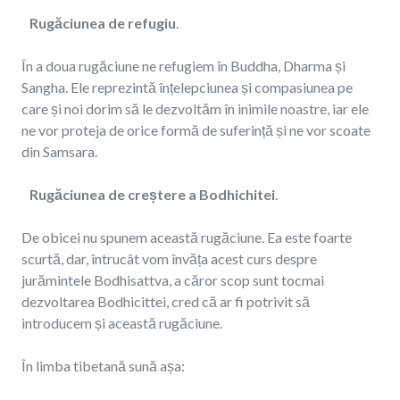
Rugăciunea de refugiu
.
În a doua rugăciune ne refugiem în Buddha, Dharma și
Sangha. Ele reprezintă înțelepciunea și compasiunea pe
care și noi dorim să le dezvoltăm în inimile noastre, iar ele
ne vor proteja de orice formă de suferință și ne vor scoate
din Samsara.
Rugăciunea de creștere a Bodhichitei
.
De obicei nu spunem această rugăciune. Ea este foarte
scurtă, dar, întrucât vom învăța acest curs despre
jurămintele Bodhisattva, a căror scop sunt tocmai
dezvoltarea Bodhicittei, cred că ar fi potrivit să
introducem și această rugăciune.
În limba tibetană sună așa: