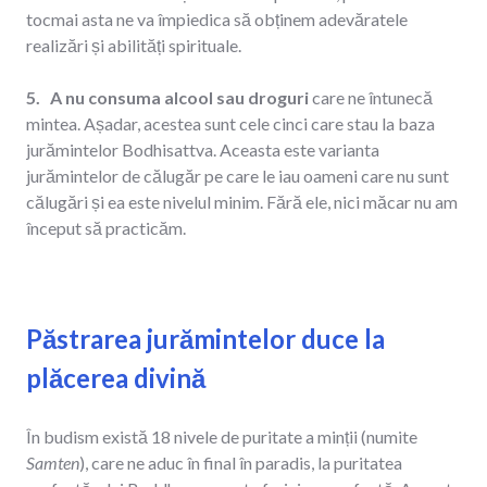
tocmai asta ne va împiedica să obținem adevăratele
realizări și abilități spirituale.
5. A nu consuma alcool sau droguri
care ne întunecă
mintea. Așadar, acestea sunt cele cinci care stau la baza
jurămintelor Bodhisattva. Aceasta este varianta
jurămintelor de călugăr pe care le iau oameni care nu sunt
călugări și ea este nivelul minim. Fără ele, nici măcar nu am
început să practicăm.
Păstrarea jurămintelor duce la
plăcerea divină
În budism există 18 nivele de puritate a minții (numite
Samten
), care ne aduc în final în paradis, la puritatea