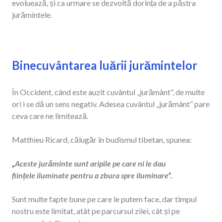
evoluează, și ca urmare se dezvoltă dorința de a păstra
jurămintele.
Binecuvântarea luării jurămintelor
În Occident, când este auzit cuvântul „jurământ”, de multe
ori i se dă un sens negativ. Adesea cuvântul „jurământ” pare
ceva care ne limitează.
Matthieu Ricard, călugăr în budismul tibetan, spunea:
„
Aceste jurăminte sunt aripile pe care ni le dau
ființele iluminate pentru a zbura spre iluminare
”.
Sunt multe fapte bune pe care le putem face, dar timpul
nostru este limitat, atât pe parcursul zilei, cât și pe