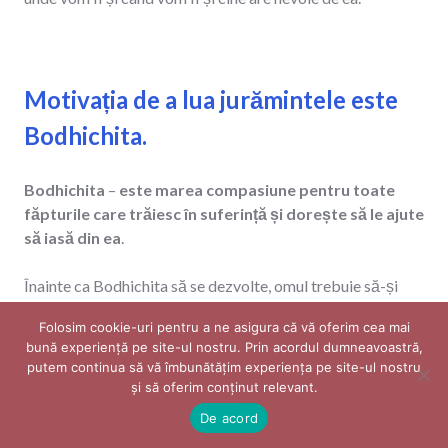
Motivația de a lua jurămintele este
Bodhichita.
Bodhichita
–
este marea compasiune pentru toate
făpturile care trăiesc în suferință și dorește să le ajute
să iasă din ea
.
Înainte ca Bodhichita să se dezvolte, omul trebuie să-și
dezvolte mai întâi aversiunea față de suferința lui și față de
Folosim cookie-uri pentru a ne asigura că vă oferim cea mai
suferința celorlalți din Samsara. Dar înainte de asta va
bună experiență pe site-ul nostru. Prin acordul dumneavoastră,
trebui să-și dezvolte conștientizarea profundă a suferinței.
putem continua să vă îmbunătățim experiența pe site-ul nostru
și să oferim conținut relevant. ​
În continuare, vom trece pe scurt asupra tipurilor de
De acord
suferință, conform învățăturii budiste.