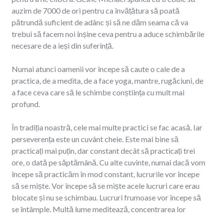
auzim de 7000 de ori pentru ca învățătura să poată
pătrundă suficient de adânc și să ne dăm seama că va
trebui să facem noi înșine ceva pentru a aduce schimbările
necesare de a ieși din suferință.
Numai atunci oamenii vor începe să caute o cale de a
practica, de a medita, de a face yoga, mantre, rugăciuni, de
a face ceva care să le schimbe conștiința cu mult mai
profund.
În tradiția noastră, cele mai multe practici se fac acasă. Iar
perseverența este un cuvânt cheie. Este mai bine să
practicați mai puțin, dar constant decât să practicați trei
ore, o dată pe săptămână. Cu alte cuvinte, numai dacă vom
începe să practicăm în mod constant, lucrurile vor începe
să se miște. Vor începe să se miște acele lucruri care erau
blocate și nu se schimbau. Lucruri frumoase vor începe să
se întâmple. Multă lume meditează, concentrarea lor