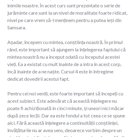
inimile noastre. În acest curs sunt prezentate o serie de
jurăminte care sunt la un nivel de moralitate foarte ridicat,
nivel pe care vrem să-l menținem pentru a putea ieși din
Samsara.
Așadar, începem cu mintea, conștiința noastră. În primul
rând, este important să ajungem la înțelegerea faptului că
mintea noastră nu a început odată cu începutul acestei
vieți. Ea a existat cu mult înainte de a intra în acest corp,
încă înainte de a ne naște. Cursul 4 este în întregime
dedicat dovedirii acestui fapt.
Pentru cei noi veniți, este foarte important să începeți cu
acest subiect. Este adevărat că această înțelegere nu
poate fi achiziționată în cinci minute, și uneori nici măcar
după zece lecții. Dar ea este fondul a tot ceea ce se spune
aici. Fără această înțelegere a continuității conștiinței,
învățăturile nu ar avea sens, deoarece vorbim despre un