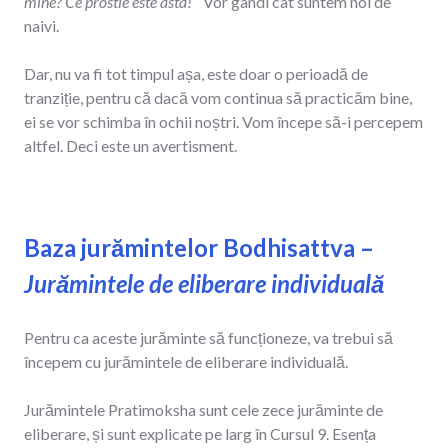
mine? Ce prostie este asta! ”
Vor gândi cât suntem noi de
naivi.
Dar, nu va fi tot timpul așa, este doar o perioadă de
tranziție, pentru că dacă vom continua să practicăm bine,
ei se vor schimba în ochii noștri. Vom începe să-i percepem
altfel. Deci este un avertisment.
Baza jurămintelor Bodhisattva –
Jurămintele de eliberare individuală
Pentru ca aceste jurăminte să funcționeze, va trebui să
începem cu jurămintele de eliberare individuală.
Jurămintele Pratimoksha sunt cele zece jurăminte de
eliberare, și sunt explicate pe larg în Cursul 9. Esența