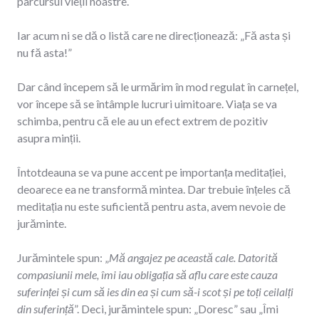
parcursul vieții noastre.
Iar acum ni se dă o listă care ne direcționează: „Fă asta și
nu fă asta!”
Dar când începem să le urmărim în mod regulat în carnețel,
vor începe să se întâmple lucruri uimitoare. Viața se va
schimba, pentru că ele au un efect extrem de pozitiv
asupra minții.
Întotdeauna se va pune accent pe importanța meditației,
deoarece ea ne transformă mintea. Dar trebuie înțeles că
meditația nu este suficientă pentru asta, avem nevoie de
jurăminte.
Jurămintele spun: „
Mă angajez pe această cale. Datorită
compasiunii mele, îmi iau obligația să aflu care este cauza
suferinței și cum să ies din ea și cum să-i scot și pe toți ceilalți
din suferință
”. Deci, jurămintele spun: „Doresc” sau „Îmi