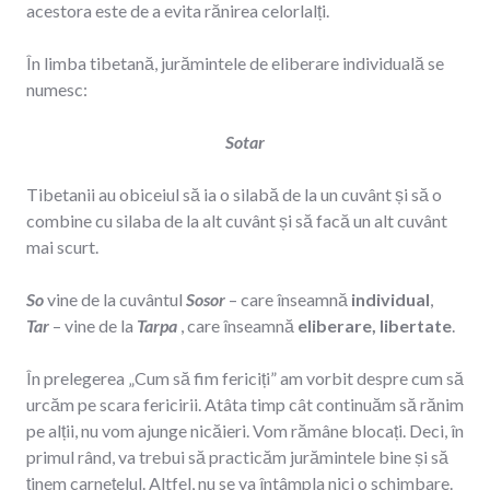
acestora este de a evita rănirea celorlalți.
În limba tibetană, jurămintele de eliberare individuală se
numesc:
Sotar
Tibetanii au obiceiul să ia o silabă de la un cuvânt și să o
combine cu silaba de la alt cuvânt și să facă un alt cuvânt
mai scurt.
So
vine de la cuvântul
Sosor
– care înseamnă
individual
,
Tar
– vine de la
Tarpa
, care înseamnă
eliberare, libertate
.
În prelegerea „Cum să fim fericiți” am vorbit despre cum să
urcăm pe scara fericirii. Atâta timp cât continuăm să rănim
pe alții, nu vom ajunge nicăieri. Vom rămâne blocați. Deci, în
primul rând, va trebui să practicăm jurămintele bine și să
ținem carnețelul. Altfel, nu se va întâmpla nici o schimbare.