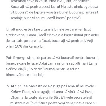
schimbați ceva în voi în urma învățăturilor primite.
Bucurați-vă pentru acest lucru! Nu este nimic egoist să
vă bucurați de faptele voastre bune! Bucuria plantează
semințe bune și acumulează karmă pozitivă.
Un alt mod este să ne uitam la binele pe care l-a făcut
altcineva sau Lama. Dacă cineva v-a impresionat prin actul
de caritate pe care l-a făcut, bucurați-vă pentru el. Veți
primi 10% din karma lui.
Puteți merge și mai departe: să vă bucurați pentru lucrurile
bune pe care le face Dalai Lama în lume sau alți mari Lama,
a căror viață și-o dedică numai pentru a aduce
binecuvântare celorlalți.
Al cincilea pas
este de a o ruga pe Lama să ne învețe –
Kulwa
. Puteți să o rugați pe Lama să vină să vă învețe
Dharma, la toate nivelurile. Să vă învețe secretele și
misterele ei. Învățătura poate veni de la cineva care nu