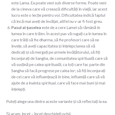
este Lama. Ea poate veni sub diverse forme. Poate veni
de la cineva care vă creează dificultăți în viață, iar acest
lucru este o lecție pentru voi. Dificultatea indică faptul
că încă mai aveți de învățat, altfel nu v-ar fi fost greu.
Pasul al șaselea
este de a cere Lamei să rămână în
lumea în care trăim. În acest pas vă rugați ca în lumea în
care trăiți să fie dharma, să fie profesori care să ne
învețe, să aveți capacitatea și înțelepciunea să vă
dedicați și să mergeți pe urmele învățătorului, să fiți
înconjurați de Sangha, de comunitatea spirituală care să
vă susțină pe calea spirituală; ca toți care fac parte din
Sangha să facă progrese pe calea lor; să fiți înconjurați
de cei care vă influențează în bine, influență care să vă
ajute de a înainta spiritual, care vă face mai buni și mai
înțelepți.
Puteți alege una dintre aceste variante și să reflectați la ea.
Și acum, încet – încet deschideți ochii.