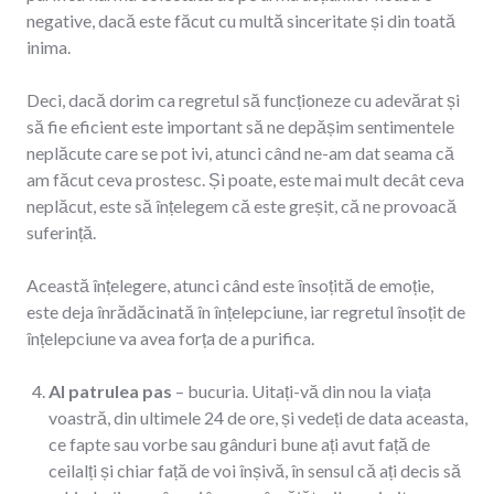
negative, dacă este făcut cu multă sinceritate și din toată
inima.
Deci, dacă dorim ca regretul să funcționeze cu adevărat și
să fie eficient este important să ne depășim sentimentele
neplăcute care se pot ivi, atunci când ne-am dat seama că
am făcut ceva prostesc. Și poate, este mai mult decât ceva
neplăcut, este să înțelegem că este greșit, că ne provoacă
suferință.
Această înțelegere, atunci când este însoțită de emoție,
este deja înrădăcinată în înțelepciune, iar regretul însoțit de
înțelepciune va avea forța de a purifica.
Al patrulea pas
– bucuria. Uitați-vă din nou la viața
voastră, din ultimele 24 de ore, și vedeți de data aceasta,
ce fapte sau vorbe sau gânduri bune ați avut față de
ceilalți și chiar față de voi înșivă, în sensul că ați decis să