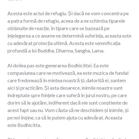
Acesta este actul de refugiu. Și dacă ne vom concentra pe
a patra formă de refugiu, aceea de a ne schimba tiparele
obișnuite de reacție, în tipare care se bazează pe
înțelegerea a ce anume ne determină suferința, aceasta este
cu adevărat protecția ultimă. Acesta este semnificația
profundă a lui Buddha, Dharma, Sangha, Lama.
Al doilea pas este generarea Bodhicittei. Ea este
compasiunea care ne motivează, ea este muzica de fundal
care fredonează în mintea noastră și, datorită ei, suntem
aici și practicăm. Și asta deoarece, inimile noastre sunt
îndreptate spre ființele care suferă în jurul nostru, pe care
dorim să le ajutăm, indiferent dacă ele sunt conștiente de
acest fapt sau nu. Vom căuta să ne deschidem și inimile, și
pe noi înșine, ca să le putem ajuta cu adevărat. Aceasta
este Bodhicitta.