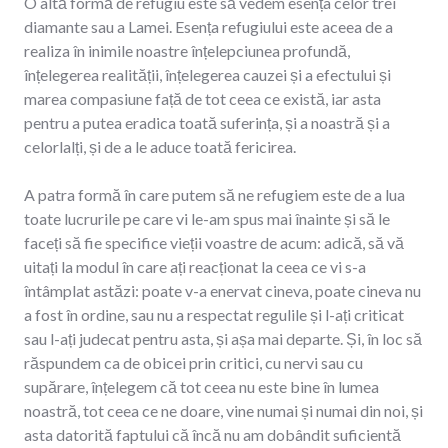
O altă formă de refugiu este să vedem esența celor trei
diamante sau a Lamei. Esența refugiului este aceea de a
realiza în inimile noastre înțelepciunea profundă,
înțelegerea realității, înțelegerea cauzei și a efectului și
marea compasiune față de tot ceea ce există, iar asta
pentru a putea eradica toată suferința, și a noastră și a
celorlalți, și de a le aduce toată fericirea.
A patra formă în care putem să ne refugiem este de a lua
toate lucrurile pe care vi le-am spus mai înainte și să le
faceți să fie specifice vieții voastre de acum: adică, să vă
uitați la modul în care ați reacționat la ceea ce vi s-a
întâmplat astăzi: poate v-a enervat cineva, poate cineva nu
a fost în ordine, sau nu a respectat regulile și l-ați criticat
sau l-ați judecat pentru asta, și așa mai departe. Și, în loc să
răspundem ca de obicei prin critici, cu nervi sau cu
supărare, înțelegem că tot ceea nu este bine în lumea
noastră, tot ceea ce ne doare, vine numai și numai din noi, și
asta datorită faptului că încă nu am dobândit suficientă