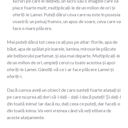
lucruri pe care le dețineți, un lucru sau o imagine care vă
place foarte mult; multiplicați-le de un milion de ori și
oferiți-le Lamei. Puteți dărui ceva care nu este în posesia
voastră: un peisaj frumos, un apus de soare, ceva care va
face o mare plăcere.
Mai puteți dărui tot ceea ce ați pus pe altar: florile, apa de
băut, apa de spălat picioarele, lumina, mirosurile plăcute
ale bețișorului parfumat, și așa mai departe. Multiplicați-le
de un milion de ori, umpleți cerul cu toate acestea și apoi
oferiți-le Lamei. Gândiți-vă ce i-ar face plăcere Lamei și
oferiți-i.
Dacă cumva aveți un obiect de care sunteți foarte atașați și
pe care nu prea ați dori să-l dați – dați-l dacă puteți! Și dați-l
din toată inima! Iar dacă nu, dați ceea ce puteți, dar faceți-o
din toată inima. Va veni vremea când vă veți elibera de
aceste atașamente.