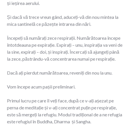
și ieșirea aerului.
Și dacă vă trece vreun gând, aduceți-vă din nou mintea la
mica santinelă ce păzește intrarea din nări.
Începeți să numărați zece respirații. Numărătoarea începe
întotdeauna pe expirație. Expirați – unu, inspirația va veni de
la sine, expirați – doi, și inspirați. Încercați să ajungeți până
la zece, păstrându-vă concentrarea numai pe respirație.
Dacă ați pierdut numărătoarea, reveniți din nou la unu.
Vom începe acum pașii preliminari.
Primul lucru pe care îl veți face, după ce v-ați așezat pe
perna de meditație și v-ați concentrat puțin pe respirație,
este să mergeți la refugiu. Modul tradițional de a ne refugia
este refugiul în Buddha, Dharma și Sangha.