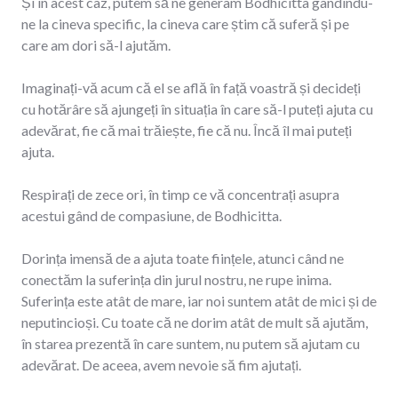
Și în acest caz, putem să ne generam Bodhicitta gândindu-
ne la cineva specific, la cineva care știm că suferă și pe
care am dori să-l ajutăm.
Imaginați-vă acum că el se află în față voastră și decideți
cu hotărâre să ajungeți în situația în care să-l puteți ajuta cu
adevărat, fie că mai trăiește, fie că nu. Încă îl mai puteți
ajuta.
Respirați de zece ori, în timp ce vă concentrați asupra
acestui gând de compasiune, de Bodhicitta.
Dorința imensă de a ajuta toate ființele, atunci când ne
conectăm la suferința din jurul nostru, ne rupe inima.
Suferința este atât de mare, iar noi suntem atât de mici și de
neputincioși. Cu toate că ne dorim atât de mult să ajutăm,
în starea prezentă în care suntem, nu putem să ajutam cu
adevărat. De aceea, avem nevoie să fim ajutați.