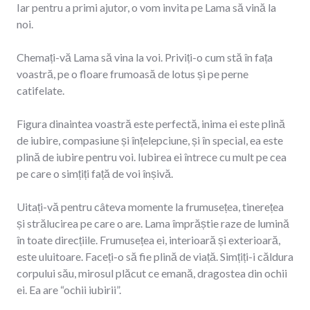
Iar pentru a primi ajutor, o vom invita pe Lama să vină la
noi.
Chemați-vă Lama să vina la voi. Priviți-o cum stă în fața
voastră, pe o floare frumoasă de lotus și pe perne
catifelate.
Figura dinaintea voastră este perfectă, inima ei este plină
de iubire, compasiune și înțelepciune, și în special, ea este
plină de iubire pentru voi. Iubirea ei întrece cu mult pe cea
pe care o simțiți față de voi înșivă.
Uitați-vă pentru câteva momente la frumusețea, tinerețea
și strălucirea pe care o are. Lama împrăștie raze de lumină
în toate direcțiile. Frumusețea ei, interioară și exterioară,
este uluitoare. Faceți-o să fie plină de viață. Simțiți-i căldura
corpului său, mirosul plăcut ce emană, dragostea din ochii
ei. Ea are “ochii iubirii”.