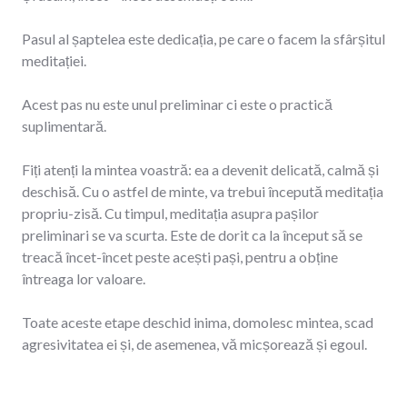
Pasul al șaptelea este dedicația, pe care o facem la sfârșitul
meditației.
Acest pas nu este unul preliminar ci este o practică
suplimentară.
Fiți atenți la mintea voastră: ea a devenit delicată, calmă și
deschisă. Cu o astfel de minte, va trebui începută meditația
propriu-zisă. Cu timpul, meditația asupra pașilor
preliminari se va scurta. Este de dorit ca la început să se
treacă încet-încet peste acești pași, pentru a obține
întreaga lor valoare.
Toate aceste etape deschid inima, domolesc mintea, scad
agresivitatea ei și, de asemenea, vă micșorează și egoul.