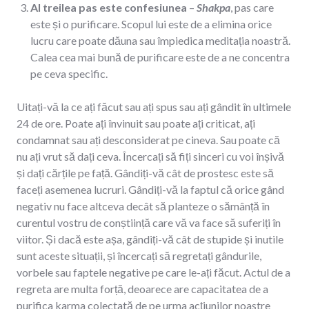
Al treilea pas este confesiunea
–
Shakpa
, pas care
este și o purificare. Scopul lui este de a elimina orice
lucru care poate dăuna sau împiedica meditația noastră.
Calea cea mai bună de purificare este de a ne concentra
pe ceva specific.
Uitați-vă la ce ați făcut sau ați spus sau ați gândit în ultimele
24 de ore. Poate ați învinuit sau poate ați criticat, ați
condamnat sau ați desconsiderat pe cineva. Sau poate că
nu ați vrut să dați ceva. Încercați să fiți sinceri cu voi înșivă
și dați cărțile pe față. Gândiți-vă cât de prostesc este să
faceți asemenea lucruri. Gândiți-vă la faptul că orice gând
negativ nu face altceva decât să planteze o sămânță în
curentul vostru de conștiință care vă va face să suferiți în
viitor. Și dacă este așa, gândiți-vă cât de stupide și inutile
sunt aceste situații, și încercați să regretați gândurile,
vorbele sau faptele negative pe care le-ați făcut. Actul de a
regreta are multa forță, deoarece are capacitatea de a
purifica karma colectată de pe urma acțiunilor noastre