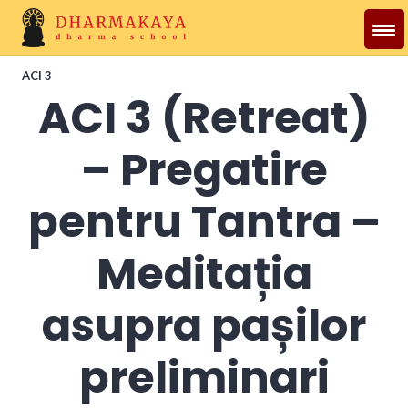
Skip
to
content
Dharmakaya
ACI 3
ACI 3 (Retreat)
– Pregatire
pentru Tantra –
Meditația
asupra pașilor
preliminari