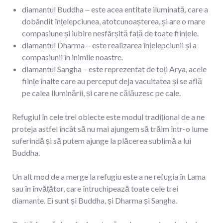
diamantul Buddha ‒ este acea entitate iluminată, care a
dobândit înțelepciunea, atotcunoașterea, și are o mare
compasiune și iubire nesfârșită față de toate ființele.
diamantul Dharma ‒ este realizarea înțelepciunii și a
compasiunii în inimile noastre.
diamantul Sangha – este reprezentat de toți Arya, acele
ființe înalte care au perceput deja vacuitatea și se află
pe calea iluminării, și care ne călăuzesc pe cale.
Refugiul în cele trei obiecte este modul tradițional de a ne
proteja astfel încât să nu mai ajungem să trăim într-o lume
suferindă și să putem ajunge la plăcerea sublimă a lui
Buddha.
Un alt mod de a merge la refugiu este a ne refugia în Lama
sau în învățător, care întruchipează toate cele trei
diamante. Ei sunt și Buddha, și Dharma și Sangha.