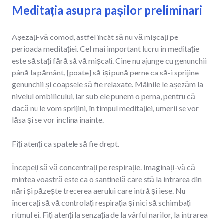
Meditația asupra pașilor preliminari
Așezați-vă comod, astfel încât să nu vă mișcați pe
perioada meditației. Cel mai important lucru în meditație
este să stați fără să vă mișcați. Cine nu ajunge cu genunchii
până la pământ, [poate] să își pună perne ca să-i sprijine
genunchii și coapsele să fie relaxate. Mâinile le așezăm la
nivelul ombilicului, iar sub ele punem o perna, pentru că
dacă nu le vom sprijini, în timpul meditației, umerii se vor
lăsa și se vor inclina înainte.
Fiți atenți ca spatele să fie drept.
Începeți să vă concentrați pe respirație. Imaginați-vă că
mintea voastră este ca o santinelă care stă la intrarea din
nări și păzește trecerea aerului care intră și iese. Nu
încercați să vă controlați respirația și nici să schimbați
ritmul ei. Fiți atenți la senzația de la vârful narilor, la intrarea