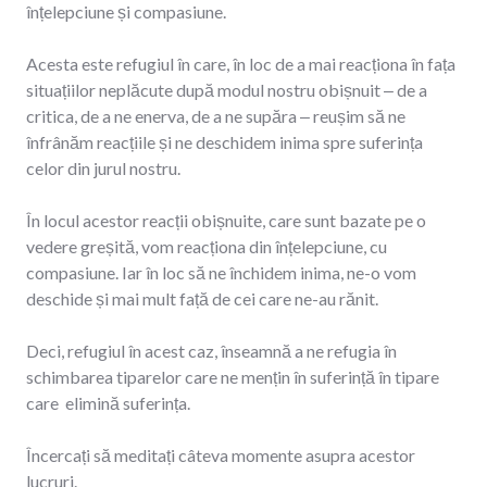
înțelepciune și compasiune.
Acesta este refugiul în care, în loc de a mai reacționa în fața
situațiilor neplăcute după modul nostru obișnuit ‒ de a
critica, de a ne enerva, de a ne supăra ‒ reușim să ne
înfrânăm reacțiile și ne deschidem inima spre suferința
celor din jurul nostru.
În locul acestor reacții obișnuite, care sunt bazate pe o
vedere greșită, vom reacționa din înțelepciune, cu
compasiune. Iar în loc să ne închidem inima, ne-o vom
deschide și mai mult față de cei care ne-au rănit.
Deci, refugiul în acest caz, înseamnă a ne refugia în
schimbarea tiparelor care ne mențin în suferință în tipare
care elimină suferința.
Încercați să meditați câteva momente asupra acestor
lucruri.