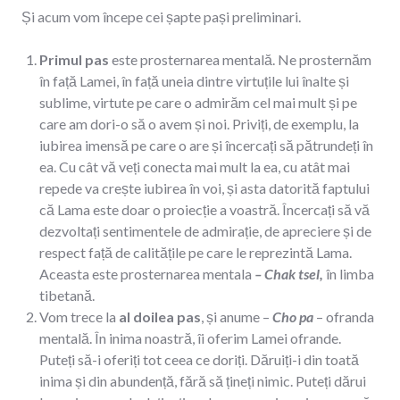
Și acum vom începe cei șapte pași preliminari.
Primul pas
este prosternarea mentală. Ne prosternăm
în față Lamei, în față uneia dintre virtuțile lui înalte și
sublime, virtute pe care o admirăm cel mai mult și pe
care am dori-o să o avem și noi. Priviți, de exemplu, la
iubirea imensă pe care o are și încercați să pătrundeți în
ea. Cu cât vă veți conecta mai mult la ea, cu atât mai
repede va crește iubirea în voi, și asta datorită faptului
că Lama este doar o proiecție a voastră. Încercați să vă
dezvoltați sentimentele de admirație, de apreciere și de
respect față de calitățile pe care le reprezintă Lama.
Aceasta este prosternarea mentala
– Chak tsel,
în limba
tibetană.
Vom trece la
al doilea pas
, și anume –
Cho pa
– ofranda
mentală. În inima noastră, îi oferim Lamei ofrande.
Puteți să-i oferiți tot ceea ce doriți. Dăruiți-i din toată
inima și din abundență, fără să țineți nimic. Puteți dărui