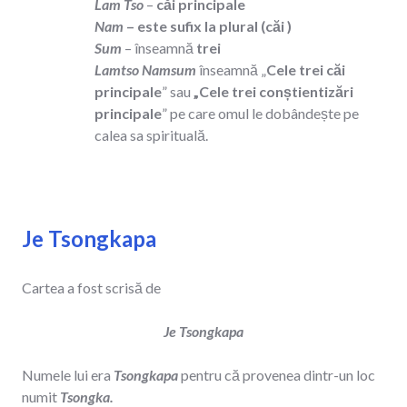
Lam Tso
–
căi principale
Nam
–
este sufix la plural
(căi )
Sum
– înseamnă
trei
Lamtso Namsum
înseamnă „
Cele trei căi
principale
” sau
„Cele trei conștientizări
principale
” pe care omul le dobândește pe
calea sa spirituală.
Je Tsongkapa
Cartea a fost scrisă de
Je Tsongkapa
Numele lui era
Tsongkapa
pentru că provenea dintr-un loc
numit
Tsongka.