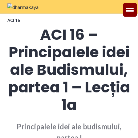
Skip
to
Dharmakaya
content
ACI 16
ACI 16 –
Principalele idei
ale Budismului,
partea 1 – Lecția
1a
Principalele idei ale budismului,
partea I