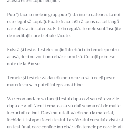
acesta este scopul lecțiilor.
Puteți face temele în grup, puteți sta într-o cafenea. La noi
este legal să copiați. Poate fi același răspuns ca cel lângă
care ați stat în cafenea. Este în regulă. Temele sunt însoțite
de meditații care trebuie făcute.
Există și teste. Testele conțin întrebări din temele pentru
acasă, deci nu vor fi întrebări surpriză. Cu toții primesc
note de la 9 în sus.
Temele și testele vă dau din nou ocazia să treceți peste
materie ca să o puteți integra mai bine.
Vă recomandăm să faceți testul după o zi sau câteva zile
după ce v-ați făcut tema, ca să vă dați seama cât de multe
lucruri ați reținut. Dacă nu, uitați-vă din nou la material,
închideți-l și apoi faceți testul. La sfârșitul cursului există și
un test final, care conține întrebări din temele pe care le-ați