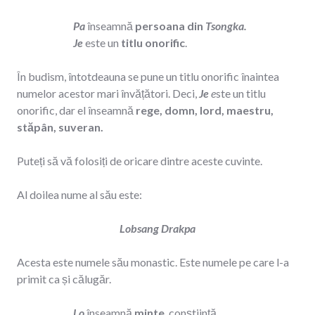
Pa
înseamnă
persoana din
Tsongka.
Je
este un
titlu onorific
.
În budism, întotdeauna se pune un titlu onorific înaintea
numelor acestor mari învățători. Deci,
Je
e
ste un titlu
onorific, dar el înseamnă
rege, domn, lord, maestru,
stăpân, suveran.
Puteți să vă folosiți de oricare dintre aceste cuvinte.
Al doilea nume al său este:
Lobsang Drakpa
Acesta este numele său monastic. Este numele pe care l-a
primit ca și călugăr.
Lo
înseamnă
minte
, conștiință,