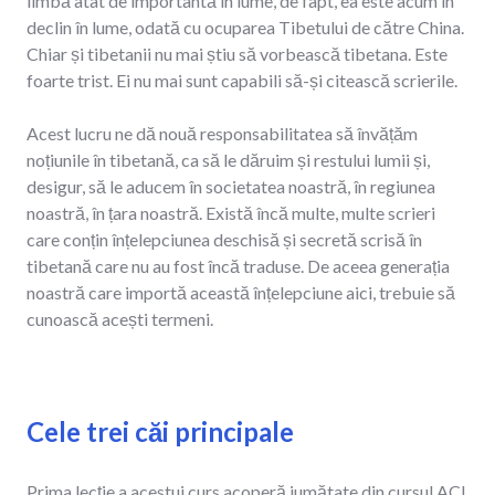
limbă atât de importantă în lume, de fapt, ea este acum în
declin în lume, odată cu ocuparea Tibetului de către China.
Chiar și tibetanii nu mai știu să vorbească tibetana. Este
foarte trist. Ei nu mai sunt capabili să-și citească scrierile.
Acest lucru ne dă nouă responsabilitatea să învățăm
noțiunile în tibetană, ca să le dăruim și restului lumii și,
desigur, să le aducem în societatea noastră, în regiunea
noastră, în țara noastră. Există încă multe, multe scrieri
care conțin înțelepciunea deschisă și secretă scrisă în
tibetană care nu au fost încă traduse. De aceea generația
noastră care importă această înțelepciune aici, trebuie să
cunoască acești termeni.
Cele trei căi principale
Prima lecție a acestui curs acoperă jumătate din cursul ACI