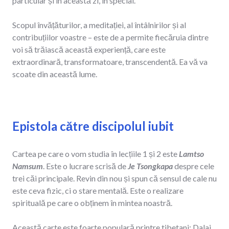
particular și în această zi, în special.
Scopul învățăturilor, a meditației, al întâlnirilor și al
contribuțiilor voastre – este de a permite fiecăruia dintre
voi să trăiască această experiență, care este
extraordinară, transformatoare, transcendentă. Ea vă va
scoate din această lume.
Epistola către discipolul iubit
Cartea pe care o vom studia în lecțiile 1 și 2 este
Lamtso
Namsum
. Este o lucrare scrisă de
Je Tsongkapa
despre cele
trei căi principale. Revin din nou și spun că sensul de cale nu
este ceva fizic, ci o stare mentală. Este o realizare
spirituală pe care o obținem în mintea noastră.
Această carte este foarte populară printre tibetani; Dalai