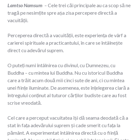
Lamtso Namsum
– Cele trei căi principale au ca scop să ne
tragă pe nesimțite spre așa zisa percepere directă a
vacuității.
Perceperea directă a vacuității, este experiența de vârf a
carierei spirituale a practicantului, în care se întâlnește
direct cu adevărul suprem.
O puteți numi întâlnirea cu divinul, cu Dumnezeu, cu
Buddha – cu mintea lui Buddha. Nu cu istoricul Buddha
care a trăit acum două mii cinci sute de ani, ci cu mintea
unei ființe iluminate. De asemenea, este înțelegerea clară a
întregului conținut al tuturor cărților budiste care au fost
scrise vreodată.
Cel care a perceput vacuitatea își dă seama deodată că a
stat în fața adevărului suprem și cade smerit cu fața la
pământ. A experimentat întâlnirea directă cu o ființă