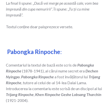
La final îi spune:
„Dacă vei merge pe această cale, vom bea
împreună din cupa nemuririi”
. Îi spune:
„Tu și cu mine
împreună”.
Textul conține doar paisprezece versete.
Pabongka Rinpoche
:
Comentariul la textul de bază este scris de
Pabongka
Rinpoche
(1878-1941), al cărui nume secret era
Dechen
Nyingpo
.
Pabongka Rinpoche
a fost învățătorul lui
Trijang
Rinpoche
, tutore al celui de-al 14-lea Dalai Lama.
Introducerea la comentariu este scrisă de un discipol al lui
Trijang Rinpoche
,
Khen Rinpoche Geshe Lobsang Tharchin
(1921-2004).