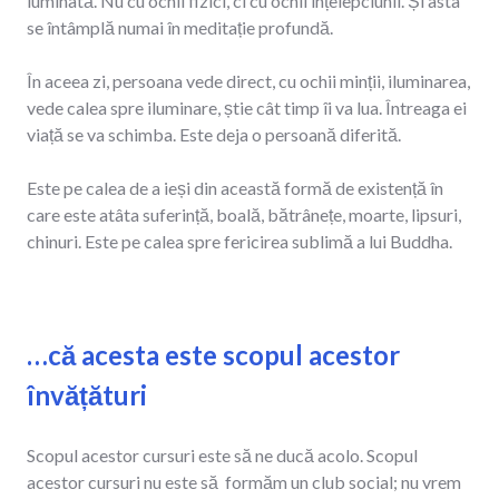
luminată. Nu cu ochii fizici, ci cu ochii înțelepciunii. Și asta
se întâmplă numai în meditație profundă.
În aceea zi, persoana vede direct, cu ochii minții, iluminarea,
vede calea spre iluminare, știe cât timp îi va lua. Întreaga ei
viață se va schimba. Este deja o persoană diferită.
Este pe calea de a ieși din această formă de existență în
care este atâta suferință, boală, bătrânețe, moarte, lipsuri,
chinuri. Este pe calea spre fericirea sublimă a lui Buddha.
…că acesta este scopul acestor
învățături
Scopul acestor cursuri este să ne ducă acolo. Scopul
acestor cursuri nu este să formăm un club social; nu vrem