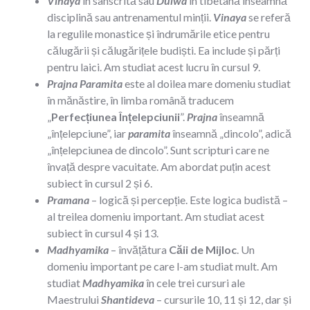
Vinaya
în sanscrită sau
Dulwa
în tibetană înseamnă
disciplină sau antrenamentul minții.
Vinaya
se referă
la regulile monastice și îndrumările etice pentru
călugării și călugărițele budiști. Ea include și părți
pentru laici. Am studiat acest lucru în cursul 9.
Prajna Paramita
este al doilea mare domeniu studiat
în mănăstire, în limba română traducem
„
Perfecțiunea Înțelepciunii
”.
Prajna
înseamnă
„înțelepciune”, iar
paramita
înseamnă „dincolo”, adică
„înțelepciunea de dincolo”. Sunt scripturi care ne
învață despre vacuitate. Am abordat puțin acest
subiect în cursul 2 și 6.
Pramana
– logică și percepție. Este logica budistă –
al treilea domeniu important. Am studiat acest
subiect în cursul 4 și 13.
Madhyamika
– învățătura
Căii de Mijloc
. Un
domeniu important pe care l-am studiat mult. Am
studiat
Madhyamika
în cele trei cursuri ale
Maestrului
Shantideva
– cursurile 10, 11 și 12, dar și