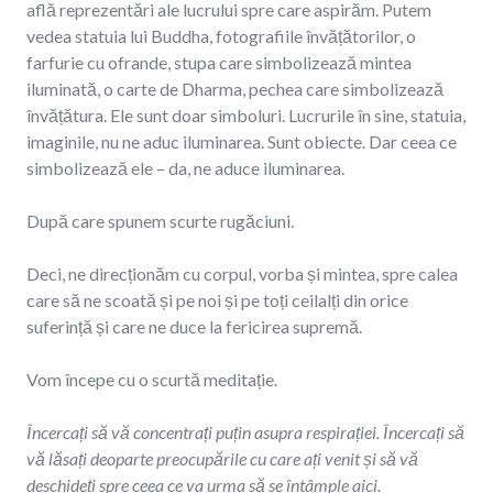
află reprezentări ale lucrului spre care aspirăm. Putem
vedea statuia lui Buddha, fotografiile învățătorilor, o
farfurie cu ofrande, stupa care simbolizează mintea
iluminată, o carte de Dharma, pechea care simbolizează
învățătura. Ele sunt doar simboluri. Lucrurile în sine, statuia,
imaginile, nu ne aduc iluminarea. Sunt obiecte. Dar ceea ce
simbolizează ele – da, ne aduce iluminarea.
După care spunem scurte rugăciuni.
Deci, ne direcționăm cu corpul, vorba și mintea, spre calea
care să ne scoată și pe noi și pe toți ceilalți din orice
suferință și care ne duce la fericirea supremă.
Vom începe cu o scurtă meditație.
Încercați să vă concentrați puțin asupra respirației. Încercați să
vă lăsați deoparte preocupările cu care ați venit și să vă
deschideți spre ceea ce va urma să se întâmple aici.