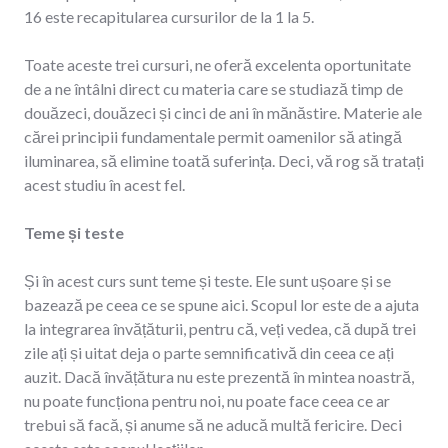
16 este recapitularea cursurilor de la 1 la 5.
Toate aceste trei cursuri, ne oferă excelenta oportunitate
de a ne întâlni direct cu materia care se studiază timp de
douăzeci, douăzeci și cinci de ani în mănăstire. Materie ale
cărei principii fundamentale permit oamenilor să atingă
iluminarea, să elimine toată suferința. Deci, vă rog să tratați
acest studiu în acest fel.
Teme și teste
Și în acest curs sunt teme și teste. Ele sunt ușoare și se
bazează pe ceea ce se spune aici. Scopul lor este de a ajuta
la integrarea învățăturii, pentru că, veți vedea, că după trei
zile ați și uitat deja o parte semnificativă din ceea ce ați
auzit. Dacă învățătura nu este prezentă în mintea noastră,
nu poate funcționa pentru noi, nu poate face ceea ce ar
trebui să facă, și anume să ne aducă multă fericire. Deci