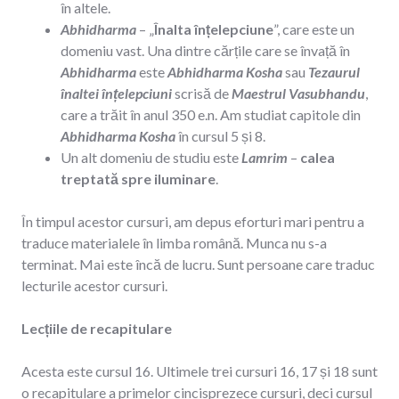
în altele.
Abhidharma
– „
Înalta înțelepciune
”, care este un
domeniu vast. Una dintre cărțile care se învață în
Abhidharma
este
Abhidharma Kosha
sau
Tezaurul
înaltei înțelepciuni
scrisă de
Maestrul Vasubhandu
,
care a trăit în anul 350 e.n. Am studiat capitole din
Abhidharma Kosha
în cursul 5 și 8.
Un alt domeniu de studiu este
Lamrim
–
calea
treptată spre iluminare
.
În timpul acestor cursuri, am depus eforturi mari pentru a
traduce materialele în limba română. Munca nu s-a
terminat. Mai este încă de lucru. Sunt persoane care traduc
lecturile acestor cursuri.
Lecțiile de recapitulare
Acesta este cursul 16. Ultimele trei cursuri 16, 17 și 18 sunt
o recapitulare a primelor cincisprezece cursuri, deci cursul