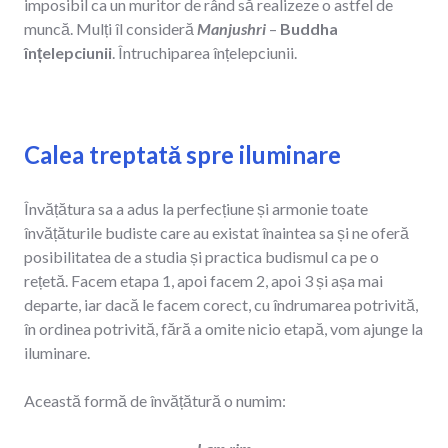
imposibil ca un muritor de rând să realizeze o astfel de
muncă. Mulți îl consideră
Manjushri
–
Buddha
înțelepciunii
. Întruchiparea înțelepciunii.
Calea treptată spre iluminare
Învățătura sa a adus la perfecțiune și armonie toate
învățăturile budiste care au existat înaintea sa și ne oferă
posibilitatea de a studia și practica budismul ca pe o
rețetă. Facem etapa 1, apoi facem 2, apoi 3 și așa mai
departe, iar dacă le facem corect, cu îndrumarea potrivită,
în ordinea potrivită, fără a omite nicio etapă, vom ajunge la
iluminare.
Această formă de învățătură o numim: