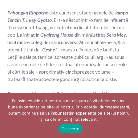
Pabongka Rinpoche
este cunoscut și sub numele de
Jampa
Tenzin Trinley Gyatso
. El s-a născut într-o familie influentă
din districtul Tsang, în centrul nordic al Tibetului. De mic
copil, a intrat în
Gyalrong House
din mănăstirea
Sera Mey
,
unul dintre colegiile marii universități monahale Sera, și a
obținut titlul de „
Geshe
” – maestru în filozofie budistă.
Lecțiile sale puternice, adresate publicului larg, i-au adus
rapid renumele de lider spiritual al epocii sale, iar scrierile
și cărțile sale – aproximativ cincisprezece volume –
tratează toate aspectele gândirii și practicii budiste.
El este considerat unul dintre cei mai mari învățători
tibetani din secolul al XX-lea, în Tibet. El a scris printre
Folosim cookie-uri pentru a ne asigura că vă oferim cea mai
bună experiență pe site-ul nostru. Prin acordul dumneavoastră,
altele cartea „
Darul eliberării în palma ta
”. Ea este un
putem continua să vă îmbunătățim experiența pe site-ul nostru
comentariu excepțional asupra Lam Rim. A fost tradusă în
și să oferim conținut relevant. ​
engleză de
Ken Rinpoche
împreună cu elevul său
Art Engle
.
De acord
Ambii au fost profesorii
Lamei Dvora Hla
.