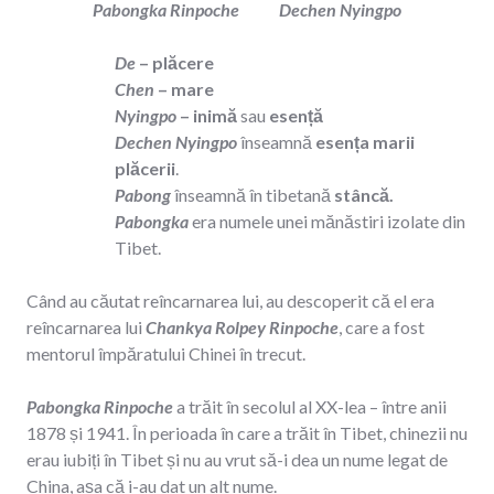
Pabongka Rinpoche
Dechen Nyingpo
De
– plăcere
Chen
– mare
Nyingpo
– inimă
sau
esență
Dechen Nyingpo
înseamnă
esența marii
plăcerii
.
Pabong
înseamnă în tibetană
stâncă.
Pabongka
era numele unei mănăstiri izolate din
Tibet.
Când au căutat reîncarnarea lui, au descoperit că el era
reîncarnarea lui
Chankya Rolpey Rinpoche
, care a fost
mentorul împăratului Chinei în trecut.
Pabongka Rinpoche
a trăit în secolul al XX-lea – între anii
1878 și 1941. În perioada în care a trăit în Tibet, chinezii nu
erau iubiți în Tibet și nu au vrut să-i dea un nume legat de
China, așa că i-au dat un alt nume.