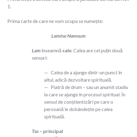
1.
Prima carte de care ne vom ocupa se numește:
Lamtso Namsum
Lam
înseamnă
cale
. Calea are cel puțin două
sensuri:
— Calea de a ajunge dintr-un punct în
altul, adică dezvoltare spirituală.
— Piatră de drum – sau un anumit stadiu
la care se ajunge în procesul spiritual. În
sensul de conștientizări pe care o
persoană le dobândește pe calea
spirituală.
Tso
–
principal