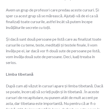
Avem un grup de profesori care predau aceste cursuri. Și
sper ca acest grup să se mărească. Ajutați-vă de ei ca să
finalizați toate cursurile, astfel încât să putem începe
învățăturile secrete cu toții.
Și dacă sunt două persoane pe listă care au finalizat toate
cursurile cu teme, teste, meditații și testele finale, îi vom
învăța pe ei, iar dacă vor fi două sute de persoane pe listă,
vom învăța două sute de persoane. Deci, luați treaba în
serios.
Limba tibetană
După cum ați văzut în cursuri apare și limba tibetană. Dacă
se poate, încercați să scrieți puțin și în tibetană . În aceste
cursuri de recapitulare, nu punem atât de mult accent pe
asta, dar tibetana este importantă. Nu pentru că ar fi o