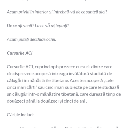
Acum priviți în interior și întrebați-vă de ce sunteți aici?
De ce ați venit? La ce vă așteptați?
Acum puteți deschide ochii.
Cursurile ACI
Cursurile ACI, cuprind optsprezece cursuri, dintre care
cincisprezece acoperă întreaga învățătură studiată de
călugări în mănăstirile tibetane. Acestea acoperă „cele
cinci mari cărți” sau cinci mari subiecte pe care le studiază
un călugăr într-o mănăstire tibetană, care durează timp de
douăzeci până la douăzeci și cinci de ani .
Cărțile includ: