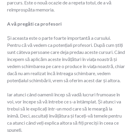
parcurs. Este o nouă ocazie de a repeta totul, de a vă
reîmprospăta memoria.
A vă pregăti ca profesori
Și aceasta este o parte foarte importantă a cursului.
Pentru că vă vedem ca potențiali profesori. După cum știți
sunt câteva persoane care deja predau aceste cursuri. Când
începem să aplicăm aceste învățături în viața noastră și
vedem schimbarea pe care o produce în viața noastră, chiar
dacă nu am realizat încă întreaga schimbare, vedem
potențialul schimbării, vrem să oferim acest dar și altora.
Iar atunci când oamenii încep să vadă lucruri frumoase în
voi, vor începe să vă întrebe ce s-a întâmplat. Și atunci va
trebui să le explicați într-un mod care să le meargă la
inimă. Deci, ascultați învățătura și faceți-vă temele pentru
ca atunci când veți explica altora să fiți preciși în ceea ce
spuneți.