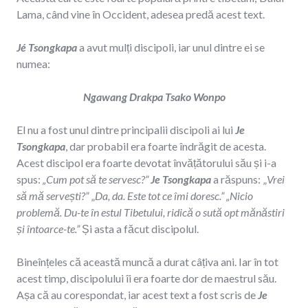
Lama, când vine în Occident, adesea predă acest text.
Jé Tsongkapa
a avut mulți discipoli, iar unul dintre ei se
numea:
Ngawang Drakpa Tsako Wonpo
El nu a fost unul dintre principalii discipoli ai lui
Je
Tsongkapa
, dar probabil era foarte îndrăgit de acesta.
Acest discipol era foarte devotat învățătorului său și i-a
spus:
„Cum pot să te servesc?”
Je Tsongkapa
a răspuns: „
Vrei
să mă servești?”
„
Da, da. Este tot ce îmi doresc.” „Nicio
problemă. Du-te în estul Tibetului, ridică o sută opt mănăstiri
și întoarce-te.”
Și asta a făcut discipolul.
Bineînțeles că această muncă a durat câțiva ani. Iar în tot
acest timp, discipolului îi era foarte dor de maestrul său.
Așa că au corespondat, iar acest text a fost scris de
Je