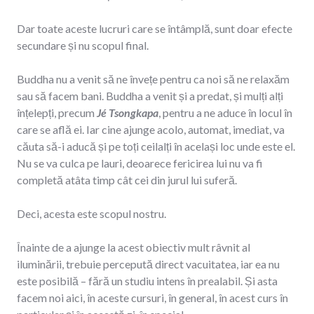
Dar toate aceste lucruri care se întâmplă, sunt doar efecte
secundare și nu scopul final.
Buddha nu a venit să ne învețe pentru ca noi să ne relaxăm
sau să facem bani. Buddha a venit și a predat, și mulți alți
înțelepți, precum
Jé Tsongkapa
, pentru a ne aduce în locul în
care se află ei. Iar cine ajunge acolo, automat, imediat, va
căuta să-i aducă și pe toți ceilalți în același loc unde este el.
Nu se va culca pe lauri, deoarece fericirea lui nu va fi
completă atâta timp cât cei din jurul lui suferă.
Deci, acesta este scopul nostru.
Înainte de a ajunge la acest obiectiv mult râvnit al
iluminării, trebuie percepută direct vacuitatea, iar ea nu
este posibilă – fără un studiu intens în prealabil. Și asta
facem noi aici, în aceste cursuri, în general, în acest curs în