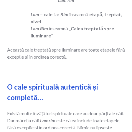
Lam rim
Lam
– cale
, iar
Rim
înseamnă
etapă, treptat,
nivel
.
Lam Rim
înseamnă „
Calea treptată spre
iluminare
”
Această cale treptată spre iluminare are toate etapele fără
excepție și în ordinea corectă.
O cale spirituală autentică și
completă…
Există multe învățături spirituale care au doar părți ale căii.
Dar măreția căii
Lamrim
este că ea include toate etapele,
fără excepție și în ordinea corectă. Nimic nu lipsește.