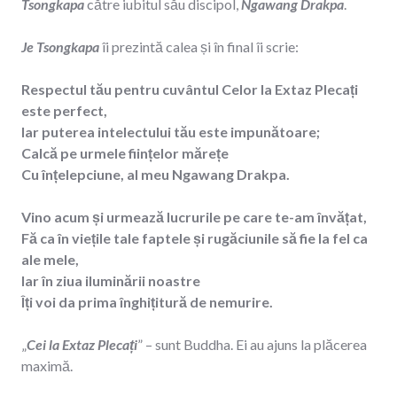
Tsongkapa
către iubitul său discipol,
Ngawang Drakpa
.
Je Tsongkapa
îi prezintă calea și în final îi scrie:
Respectul tău pentru cuvântul Celor la Extaz Plecați
este perfect,
Iar puterea intelectului tău este impunătoare;
Calcă pe urmele ființelor mărețe
Cu înțelepciune, al meu Ngawang Drakpa.
Vino acum și urmează lucrurile pe care te-am învățat,
Fă ca în viețile tale faptele și rugăciunile să fie la fel ca
ale mele,
Iar în ziua iluminării noastre
Îți voi da prima înghițitură de nemurire.
„
Cei la Extaz Plecați
” – sunt Buddha. Ei au ajuns la plăcerea
maximă.