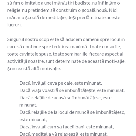
să fim o imitație a unei mănăstiri budiste, nu înființăm o
religie, nu pretindem să construim o școală nouă. Nici
măcar o școală de meditație, deși predăm toate aceste
lucruri.
Singurul nostru scop este să aducem oamenii spre locul în
care să continue spre fericirea maximă. Toate cursurile,
toate cuvintele spuse, toate seminariile, fiecare aspect al
activității noastre, sunt determinate de această motivație,
și nu există altă motivație.
Dacă învățați ceva pe cale, este minunat,
Dacă viața voastră se îmbunătățește, este minunat,
Dacă relațiile de acasă se îmbunătățesc, este
minunat,
Dacă relațiile de la locul de muncă se îmbunătățesc,
este minunat,
Dacă învățați cum să faceți bani, este minunat,
Dacă meditația vă relaxează, este minunat.