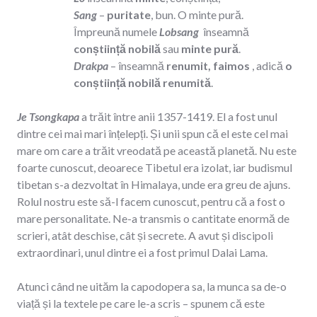
Sang
–
puritate
, bun. O minte pură.
Împreună numele
Lobsang
înseamnă
conștiință nobilă
sau
minte pură
.
Drakpa
– înseamnă
renumit, faimos
, adică
o
conștiință nobilă renumită
.
Je Tsongkapa
a trăit între anii 1357-1419. El a fost unul
dintre cei mai mari înțelepți. Și unii spun că el este cel mai
mare om care a trăit vreodată pe această planetă. Nu este
foarte cunoscut, deoarece Tibetul era izolat, iar budismul
tibetan s-a dezvoltat în Himalaya, unde era greu de ajuns.
Rolul nostru este să-l facem cunoscut, pentru că a fost o
mare personalitate. Ne-a transmis o cantitate enormă de
scrieri, atât deschise, cât și secrete. A avut și discipoli
extraordinari, unul dintre ei a fost primul Dalai Lama.
Atunci când ne uităm la capodopera sa, la munca sa de-o
viață și la textele pe care le-a scris – spunem că este