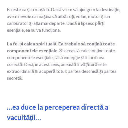
Ea este ca și o mașină. Dacă vrem să ajungem la destinație,
avem nevoie ca mașina să aibă roți, volan, motor și un
carburator și așa mai departe. Dacă îi lipsesc părți
esențiale, ea nu va funcționa.
La fel și calea spirituală. Ea trebuie să conțină toate
componentele esențiale
. Și această cale conține toate
componentele esențiale, fără excepție și în ordinea
corectă. Deci, în acest sens, această învățătură este
extraordinară și acoperă totul: partea deschisă și partea
secretă.
…ea duce la perceperea directă a
vacuității…