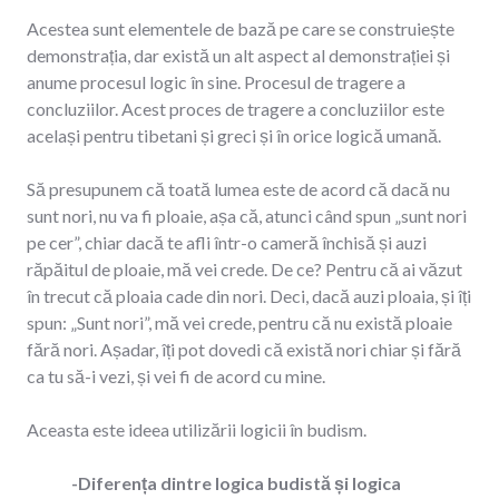
Acestea sunt elementele de bază pe care se construiește
demonstrația, dar există un alt aspect al demonstrației și
anume procesul logic în sine. Procesul de tragere a
concluziilor. Acest proces de tragere a concluziilor este
același pentru tibetani și greci și în orice logică umană.
Să presupunem că toată lumea este de acord că dacă nu
sunt nori, nu va fi ploaie, așa că, atunci când spun „sunt nori
pe cer”, chiar dacă te afli într-o cameră închisă și auzi
răpăitul de ploaie, mă vei crede. De ce? Pentru că ai văzut
în trecut că ploaia cade din nori. Deci, dacă auzi ploaia, și îți
spun: „Sunt nori”, mă vei crede, pentru că nu există ploaie
fără nori. Așadar, îți pot dovedi că există nori chiar și fără
ca tu să-i vezi, și vei fi de acord cu mine.
Aceasta este ideea utilizării logicii în budism.
-Diferența dintre logica budistă și logica