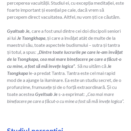
perceperea vacuității. Studiul ei, cu excepția meditației, este
foarte important și esențial pe cale, dacă vrem să
percepem direct vacuitatea. Altfel, nu vom ști ce căutăm.
Gyaltsab Je,
care a fost unul dintre cei doi discipoli seniori
ai lui
Je Tsongkhapa
, și care a învățat atât de multe de la
maestrul său, toate aspectele budismului – sutra și tantra
și totul, a spus: „
Dintre toate lucrurile pe care le-am învățat
de la Tsongkapa, cea mai mare binefacere pe care a făcut-o
cu mine, a fost să mă învețe logica”
. Să nu uităm că
Je
Tsongkapa
le-a predat Tantra. Tantra este cel mai rapid
mod de a ajunge la iluminare. Ea este un studiu secret, de o
profunzime, frumusețe și de o forță extraordinară. Și cu
toate acestea
Gyeltsab Je
s-a exprimat: „
Cea mai mare
binefacere pe care a făcut-o cu mine a fost să mă învețe logica
”.
Studiul percepției