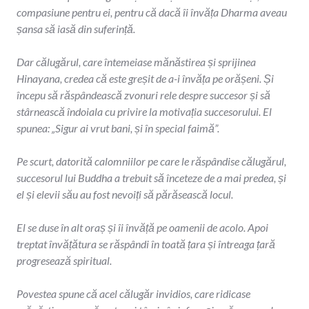
compasiune pentru ei, pentru că dacă îi învăța Dharma aveau
șansa să iasă din suferință.
Dar călugărul, care întemeiase mănăstirea și sprijinea
Hinayana, credea că este greșit de a-i învăța pe orășeni. Și
începu să răspândească zvonuri rele despre succesor și să
stârnească îndoiala cu privire la motivația succesorului. El
spunea: „Sigur ai vrut bani, și în special faimă”.
Pe scurt, datorită calomniilor pe care le răspândise călugărul,
succesorul lui Buddha a trebuit să înceteze de a mai predea, și
el și elevii său au fost nevoiți să părăsească locul.
El se duse în alt oraș și îi învăță pe oamenii de acolo. Apoi
treptat învățătura se răspândi în toată țara și întreaga țară
progresează spiritual.
Povestea spune că acel călugăr invidios, care ridicase