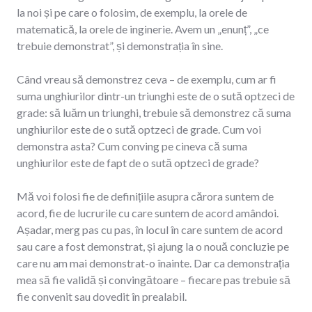
la noi și pe care o folosim, de exemplu, la orele de
matematică, la orele de inginerie. Avem un „enunț”, „ce
trebuie demonstrat”, și demonstrația în sine.
Când vreau să demonstrez ceva – de exemplu, cum ar fi
suma unghiurilor dintr-un triunghi este de o sută optzeci de
grade: să luăm un triunghi, trebuie să demonstrez că suma
unghiurilor este de o sută optzeci de grade. Cum voi
demonstra asta? Cum conving pe cineva că suma
unghiurilor este de fapt de o sută optzeci de grade?
Mă voi folosi fie de definițiile asupra cărora suntem de
acord, fie de lucrurile cu care suntem de acord amândoi.
Așadar, merg pas cu pas, în locul în care suntem de acord
sau care a fost demonstrat, și ajung la o nouă concluzie pe
care nu am mai demonstrat-o înainte. Dar ca demonstrația
mea să fie validă și convingătoare – fiecare pas trebuie să
fie convenit sau dovedit în prealabil.