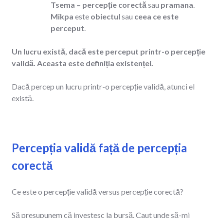
Tsema – percepție corectă
sau
pramana
.
Mikpa
este
obiectul
sau
ceea ce este
perceput
.
Un lucru există, dacă este perceput printr-o percepție
validă. Aceasta este definiția existenței.
Dacă percep un lucru printr-o percepție validă, atunci el
există.
Percepția validă față de percepția
corectă
Ce este o percepție validă versus percepție corectă?
Să presupunem că investesc la bursă. Caut unde să-mi