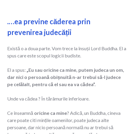
.
…ea previne căderea prin
prevenirea judecății
Există o a doua parte. Vom trece la însuși Lord Buddha. El a
spus care este scopul logicii budiste.
El a spus:
„Eu sau oricine ca mine, putem judeca un om,
dar nici o persoană obișnuită n-ar trebui să-l judece
pe celălalt, pentru că el sau ea va cădea”.
Unde va cădea ? În tărâmurile inferioare.
Ce înseamnă
oricine ca mine
? Adică, un Buddha, cineva
care poate citi mințile oamenilor, poate judeca alte
persoane, dar nicio persoană normală nu ar trebui să