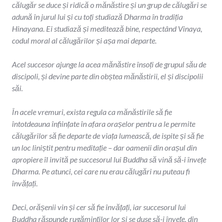
călugăr se duce și ridică o mănăstire și un grup de călugări se
adună în jurul lui și cu toți studiază Dharma în tradiția
Hinayana. Ei studiază și meditează bine, respectând Vinaya,
codul moral al călugărilor și așa mai departe.
Acel succesor ajunge la acea mănăstire însoți de grupul său de
discipoli, și devine parte din obștea mănăstirii, el și discipolii
săi.
În acele vremuri, exista regula ca mănăstirile să fie
întotdeauna înființate în afara orașelor pentru a le permite
călugărilor să fie departe de viața lumească, de ispite și să fie
un loc liniștit pentru meditație – dar oamenii din orașul din
apropiere îl invită pe succesorul lui Buddha să vină să-i învețe
Dharma. Pe atunci, cei care nu erau călugări nu puteau fi
învățați.
Deci, orășenii vin și cer să fie învățați, iar succesorul lui
Buddha răspunde rugăminților lor și se duse să-i învețe, din