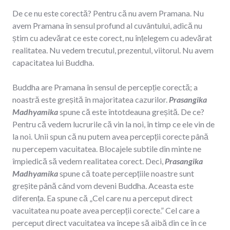
De ce nu este corectă? Pentru că nu avem Pramana. Nu
avem Pramana în sensul profund al cuvântului, adică nu
știm cu adevărat ce este corect, nu înțelegem cu adevărat
realitatea. Nu vedem trecutul, prezentul, viitorul. Nu avem
capacitatea lui Buddha.
Buddha are Pramana în sensul de percepție corectă; a
noastră este greșită în majoritatea cazurilor.
Prasangika
Madhyamika
spune că este întotdeauna greșită. De ce?
Pentru că vedem lucrurile că vin la noi, în timp ce ele vin de
la noi. Unii spun că nu putem avea percepții corecte până
nu percepem vacuitatea. Blocajele subtile din minte ne
împiedică să vedem realitatea corect. Deci,
Prasangika
Madhyamika
spune că toate percepțiile noastre sunt
greșite până când vom deveni Buddha. Aceasta este
diferența. Ea spune că „Cel care nu a perceput direct
vacuitatea nu poate avea percepții corecte.” Cel care a
perceput direct vacuitatea va începe să aibă din ce în ce