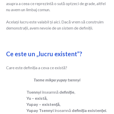
asupra a ceea ce reprezintă o sută optzeci de grade, altfel
nu avem un limbaj comun.
Același lucru este valabil și aici. Dacă vrem să construim
demonstrații, avem nevoie de un sistem de definiții.
Ce este un „lucru existent”?
Care este definiția a ceva ce există?
Tseme mikpa yupay tsennyi
Tsennyi
înseamnă
definiție
,
Yu – există,
Yupay – existență,
Yupay Tsennyi
înseamnă
definiția existenței
.