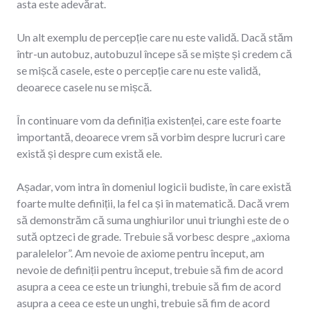
asta este adevărat.
Un alt exemplu de percepție care nu este validă. Dacă stăm
într-un autobuz, autobuzul începe să se miște și credem că
se mișcă casele, este o percepție care nu este validă,
deoarece casele nu se mișcă.
În continuare vom da definiția existenței, care este foarte
importantă, deoarece vrem să vorbim despre lucruri care
există și despre cum există ele.
Așadar, vom intra în domeniul logicii budiste, în care există
foarte multe definiții, la fel ca și în matematică. Dacă vrem
să demonstrăm că suma unghiurilor unui triunghi este de o
sută optzeci de grade. Trebuie să vorbesc despre „axioma
paralelelor”. Am nevoie de axiome pentru început, am
nevoie de definiții pentru început, trebuie să fim de acord
asupra a ceea ce este un triunghi, trebuie să fim de acord
asupra a ceea ce este un unghi, trebuie să fim de acord