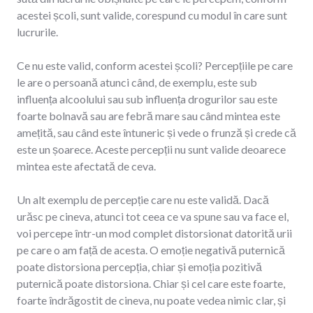
acestei școli, sunt valide, corespund cu modul în care sunt
lucrurile.
Ce nu este valid, conform acestei școli? Percepțiile pe care
le are o persoană atunci când, de exemplu, este sub
influența alcoolului sau sub influența drogurilor sau este
foarte bolnavă sau are febră mare sau când mintea este
amețită, sau când este întuneric și vede o frunză și crede că
este un șoarece. Aceste percepții nu sunt valide deoarece
mintea este afectată de ceva.
Un alt exemplu de percepție care nu este validă. Dacă
urăsc pe cineva, atunci tot ceea ce va spune sau va face el,
voi percepe într-un mod complet distorsionat datorită urii
pe care o am față de acesta. O emoție negativă puternică
poate distorsiona percepția, chiar și emoția pozitivă
puternică poate distorsiona. Chiar și cel care este foarte,
foarte îndrăgostit de cineva, nu poate vedea nimic clar, și