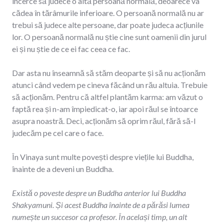
încerce să judece o altă persoană normală, deoarece va
cădea în tărâmurile inferioare. O persoană normală nu ar
trebui să judece alte persoane, dar poate judeca acțiunile
lor. O persoană normală nu știe cine sunt oamenii din jurul
ei și nu știe de ce ei fac ceea ce fac.
Dar asta nu înseamnă să stăm deoparte și să nu acționăm
atunci când vedem pe cineva făcând un rău altuia. Trebuie
să acționăm. Pentru că altfel plantăm karma: am văzut o
faptă rea și n-am împiedicat-o, iar apoi răul se întoarce
asupra noastră. Deci, acționăm să oprim răul, fără să-l
judecăm pe cel care o face.
În Vinaya sunt multe povești despre viețile lui Buddha,
înainte de a deveni un Buddha.
Există o poveste despre un Buddha anterior lui Buddha
Shakyamuni. Și acest Buddha înainte de a părăsi lumea
numește un succesor ca profesor. În același timp, un alt