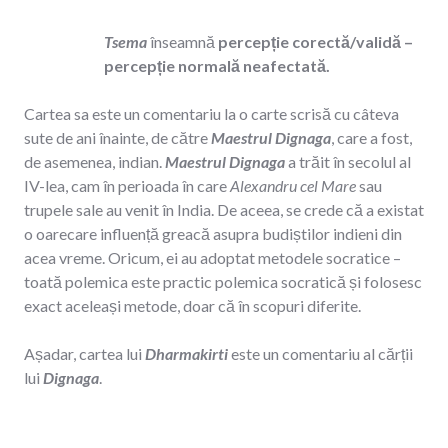
Tsema
înseamnă
percepție corectă/validă –
percepție normală neafectată.
Cartea sa este un comentariu la o carte scrisă cu câteva
sute de ani înainte, de către
Maestrul Dignaga
, care a fost,
de asemenea, indian.
Maestrul Dignaga
a trăit în secolul al
IV-lea, cam în perioada în care
Alexandru cel Mare
sau
trupele sale au venit în India. De aceea, se crede că a existat
o oarecare influență greacă asupra budiștilor indieni din
acea vreme. Oricum, ei au adoptat metodele socratice –
toată polemica este practic polemica socratică și folosesc
exact aceleași metode, doar că în scopuri diferite.
Așadar, cartea lui
Dharmakirti
este un comentariu al cărții
lui
Dignaga
.