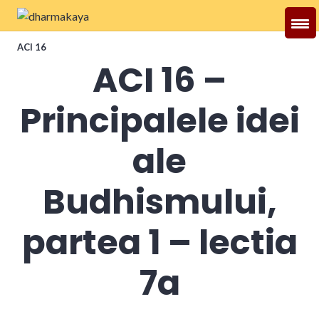
Skip
to
Dharmakaya
content
ACI 16
ACI 16 –
Principalele idei
ale
Budhismului,
partea 1 – lectia
7a