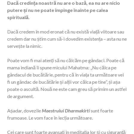
Dacă credința noastră nu are o bază, ea nu are nicio
putere și nu ne poate împinge înainte pe calea
spirituală.
Dacă credem în mod eronat că nu există viață viitoare sau
credem dar nu știm cum să-i dovedim existența – asta nu ne
servește la nimic.
Poate vom fi mai atenți să nu călcăm pe gândaci. Poate că
mama indiană îi spune micului Mahatma: „Nu călca pe
gândacul de bucătărie, pentru că în viața ta următoare vei
fi un gândac de bucătărie și alții vor călca pe tine”, și așa
poate o ascultă. Nouă ne este cam greu să primim un astfel
de argument.
Așadar, dovezile
Maestrului Dharmakirti
sunt foarte
frumoase. Le vom face în lecția următoare.
Cei care sunt foarte avansați în meditația lor și cu siguranță