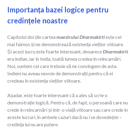
Importanța bazei logice pentru
credințele noastre
Capitolul doi din cartea
maestrului Dharmakirti
este cel
mai faimos și ne demonstrează existența vieților viitoare.
Și acest lucru este foarte interesant, deoarece
Dharmakirti
era indian, iar în India, toată lumea credea în reîncarnări.
Noi, suntem cei care trebuie să ne convingem de asta.
Indieni nu aveau nevoie de demonstrații pentru că ei
credeau în existența vieților viitoare.
Așadar, este foarte interesant că a ales să scrie o
demonstrație logică. Pentru că, de fapt, o persoană care nu
crede în reîncarnări și într-o viață viitoare sau care crede în
aceste lucruri, în ambele cazuri dacă nu i se dovedește –
credința lui nu are putere.