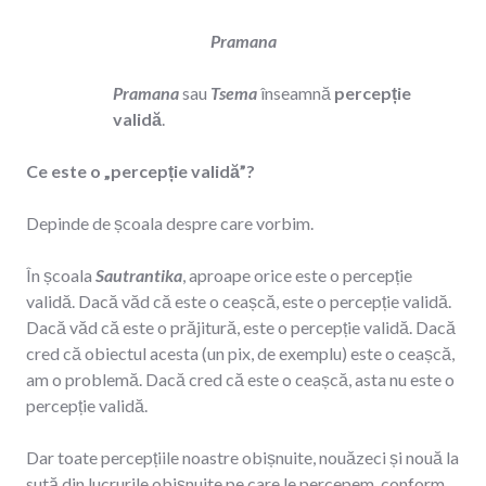
Pramana
Pramana
sau
Tsema
înseamnă
percepție
validă
.
Ce este o „percepție validă”?
Depinde de școala despre care vorbim.
În școala
Sautrantika
, aproape orice este o percepție
validă. Dacă văd că este o ceașcă, este o percepție validă.
Dacă văd că este o prăjitură, este o percepție validă. Dacă
cred că obiectul acesta (un pix, de exemplu) este o ceașcă,
am o problemă. Dacă cred că este o ceașcă, asta nu este o
percepție validă.
Dar toate percepțiile noastre obișnuite, nouăzeci și nouă la
sută din lucrurile obișnuite pe care le percepem, conform