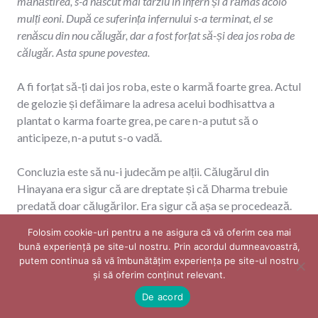
mănăstirea, s-a născut mai târziu în infern și a rămas acolo
mulți eoni. După ce suferința infernului s-a terminat, el se
renăscu din nou călugăr, dar a fost forțat să-și dea jos roba de
călugăr. Asta spune povestea.
A fi forțat să-ți dai jos roba, este o karmă foarte grea. Actul
de gelozie și defăimare la adresa acelui bodhisattva a
plantat o karma foarte grea, pe care n-a putut să o
anticipeze, n-a putut s-o vadă.
Concluzia este să nu-i judecăm pe alții. Călugărul din
Hinayana era sigur că are dreptate și că Dharma trebuie
predată doar călugărilor. Era sigur că așa se procedează.
Motivația lui a fost curată.
Folosim cookie-uri pentru a ne asigura că vă oferim cea mai
bună experiență pe site-ul nostru. Prin acordul dumneavoastră,
Dar povestea ne spune: „ Nu judeca practica altora, nu știi
putem continua să vă îmbunătățim experiența pe site-ul nostru
cine sunt. Nu știi care le sunt intențiile”.
și să oferim conținut relevant. ​
De acord
Povestea spune că bunul călugăr după ce a învățat pe toți