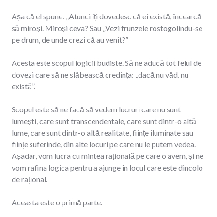
Așa că el spune: „Atunci îți dovedesc că ei există, încearcă
să miroși. Miroși ceva? Sau „Vezi frunzele rostogolindu-se
pe drum, de unde crezi că au venit?”
Acesta este scopul logicii budiste. Să ne aducă tot felul de
dovezi care să ne slăbească credința: „dacă nu văd, nu
există”.
Scopul este să ne facă să vedem lucruri care nu sunt
lumești, care sunt transcendentale, care sunt dintr-o altă
lume, care sunt dintr-o altă realitate, ființe iluminate sau
ființe suferinde, din alte locuri pe care nu le putem vedea.
Așadar, vom lucra cu mintea rațională pe care o avem, și ne
vom rafina logica pentru a ajunge în locul care este dincolo
de rațional.
Aceasta este o primă parte.