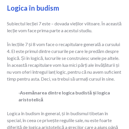
Logica în budism
Subiectul lecției 7 este – dovada vieților viitoare. În această
lecție vom face prima parte a acestui studiu.
În lecțiile 7 și 8 vom face o recapitulare generală a cursului
4. El este primul dintre cursurile pe care le predăm despre
logică. Și în logică, lucrurile se construiesc unele pe altele.
În această recapitulare vom lua mici părți ale învățăturii și
nu vom oferi întregul lanț logic, pentru că nu avem suficient
timp pentru asta. Deci, va trebui să urmați cursul în sine.
-Asemănarea dintre logica budistă și logica
aristotelică
Logica în budism în general, și în budismul tibetan în
special, în ceea ce privește regulile sale, nu este foarte
diferită de logica aristotelică a grecilor care a ajuns până