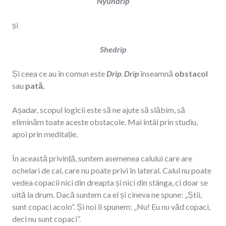
Nyundrip
și
Shedrip
Și ceea ce au în comun este
Drip
.
Drip
înseamnă
obstacol
sau
pată.
Așadar, scopul logicii este să ne ajute să slăbim, să
eliminăm toate aceste obstacole. Mai întâi prin studiu,
apoi prin meditație.
În această privință, suntem asemenea calului care are
ochelari de cal, care nu poate privi în lateral. Calul nu poate
vedea copacii nici din dreapta și nici din stânga, ci doar se
uită la drum. Dacă suntem ca el și cineva ne spune: „Știi,
sunt copaci acolo”. Și noi îi spunem: „Nu! Eu nu văd copaci,
deci nu sunt copaci”.