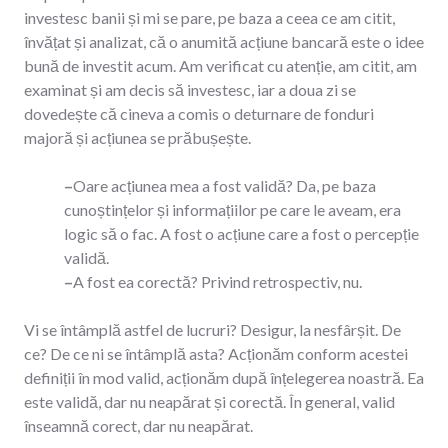
investesc banii și mi se pare, pe baza a ceea ce am citit,
învățat și analizat, că o anumită acțiune bancară este o idee
bună de investit acum. Am verificat cu atenție, am citit, am
examinat și am decis să investesc, iar a doua zi se
dovedește că cineva a comis o deturnare de fonduri
majoră și acțiunea se prăbușește.
–
Oare acțiunea mea a fost validă? Da, pe baza
cunoștințelor și informațiilor pe care le aveam, era
logic să o fac. A fost o acțiune care a fost o percepție
validă.
–
A fost ea corectă? Privind retrospectiv, nu.
Vi se întâmplă astfel de lucruri? Desigur, la nesfârșit. De
ce? De ce ni se întâmplă asta? Acționăm conform acestei
definiții în mod valid, acționăm după înțelegerea noastră. Ea
este validă, dar nu neapărat și corectă. În general, valid
înseamnă corect, dar nu neapărat.