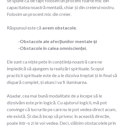
Se spune că de fapt folosim un procent foarte mic din
capacitatea noastră mentală, chiar și din creierul nostru.
Folosim un procent mic din creier.
Răspunsul este că
avem obstacole
.
-Obstacole ale afecțiunilor mentale și
-Obstacole în calea omniscienței.
Ele sunt ca niște pete în conștiința noastră care ne
împiedică să ajungem la realizări spirituale. Scopul
practicii spirituale este de a le dizolva treptat și în final să
dispară complet, și atunci va fi iluminarea.
Așadar, cea mai bună modalitate de a începe să le
dizolvăm este prin logică. Cu ajutorul logicii, mă pot
convinge că lucrurile pe care nu le pot vedea direct acum,
ele există. Și dacă încep să privesc în această direcție,
poate într-o zi le voi vedea. Deci, slăbim obstacolele prin