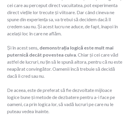
cei care au perceput direct vacuitatea, pot experimenta
direct viețile lor trecute și viitoare. Dar când cineva ne
spune din experiența sa, va trebui să decidem dacă îl
credem sau nu. Și acest lucru ne aduce, de fapt, înapoi în
același loc în care ne aflăm.
Și în acest sens
, demonstrația logică este mult mai
puternică decât povestea cuiva
. Chiar și cei care văd
astfel de lucruri, nu țin să le spună altora, pentru că nu este
neapărat convingător. Oamenii încă trebuie să decidă
dacă îi cred sau nu.
De aceea, este de preferat să fie dezvoltate mijloace
logice bune și metode de dezbatere pentru a-i face pe
oameni, ca prin logica lor, să vadă lucruri pe care nu le
puteau vedea înainte.