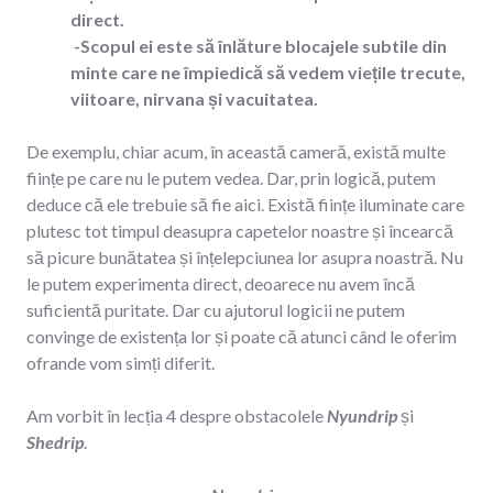
direct.
-Scopul ei este să înlăture blocajele subtile din
minte care ne împiedică să vedem viețile trecute,
viitoare, nirvana și vacuitatea.
De exemplu, chiar acum, în această cameră, există multe
ființe pe care nu le putem vedea. Dar, prin logică, putem
deduce că ele trebuie să fie aici. Există ființe iluminate care
plutesc tot timpul deasupra capetelor noastre și încearcă
să picure bunătatea și înțelepciunea lor asupra noastră. Nu
le putem experimenta direct, deoarece nu avem încă
suficientă puritate. Dar cu ajutorul logicii ne putem
convinge de existența lor și poate că atunci când le oferim
ofrande vom simți diferit.
Am vorbit în lecția 4 despre obstacolele
Nyundrip
și
Shedrip
.