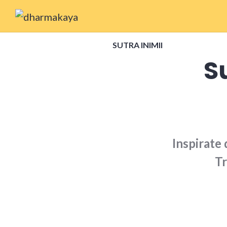
Skip
to
Dharmakaya
content
SUTRA INIMII
Su
Inspirate 
Tr