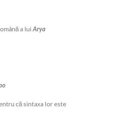
română a lui
Arya
po
entru că sintaxa lor este