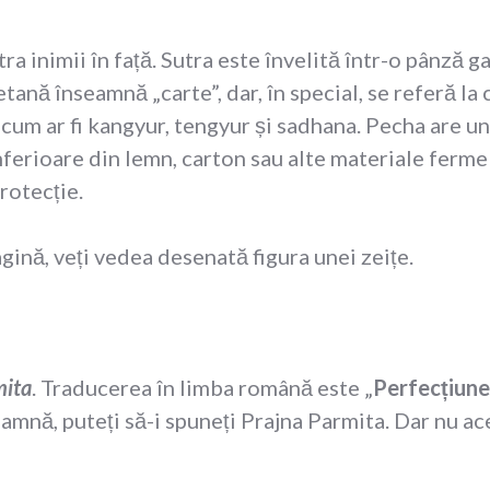
tra inimii în față. Sutra este învelită într-o pânză 
tană înseamnă „carte”, dar, în special, se referă la 
, cum ar fi kangyur, tengyur și sadhana. Pecha are 
nferioare din lemn, carton sau alte materiale ferme
rotecție.
gină, veți vedea desenată figura unei zeițe.
mita
. Traducerea în limba română este „
Perfecțiunea
amnă, puteți să-i spuneți Prajna Parmita. Dar nu ace