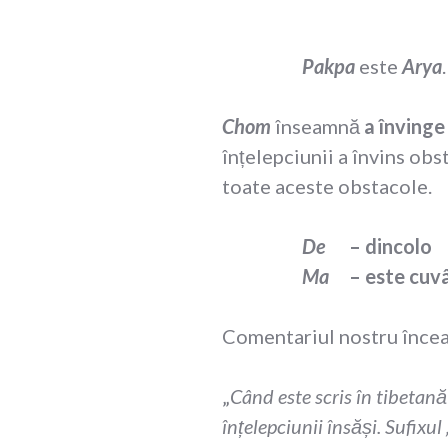
Pakpa
este
Arya
Chom
înseamnă
a învinge
înțelepciunii a învins obs
toate aceste obstacole.
De
– dincolo
Ma
– este cuvâ
Comentariul nostru încear
„
Când este scris în tibetană
înțelepciunii însăși. Sufixul 