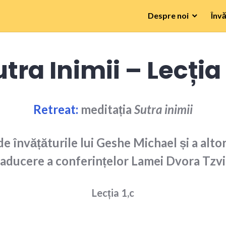
Despre noi
Învă
tra Inimii – Lecția
Retreat:
m
editația
Sutra inimii
de învățăturile lui Geshe Michael și a alto
aducere a conferințelor Lamei Dvora Tzvi
Lecția 1,c