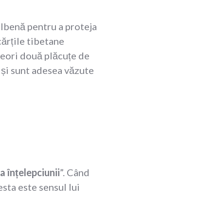
galbenă pentru a proteja
cărțile tibetane
uneori două plăcuțe de
 și sunt adesea văzute
 înțelepciunii
”. Când
sta este sensul lui