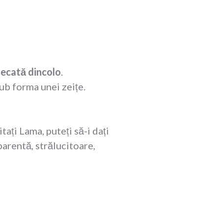
lecată dincolo
.
ub forma unei zeițe.
itați Lama, puteți să-i dați
parentă, strălucitoare,