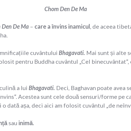
Chom Den De Ma
 Den De Ma
–
care a învins inamicul
, de aceea tibet
ha.
mnificațiile cuvântului
Bhagavati
.
Mai sunt și alte s
olosit pentru Buddha cuvântul „Cel binecuvântat”, 
ulină a lui
Bhagavati
.
Deci, Baghavan poate avea se
învins”. Acestea sunt cele două sensuri/forme pe c
 o dată așa, deci aici am folosit cuvântul „de neînv
nță
sau
inimă.