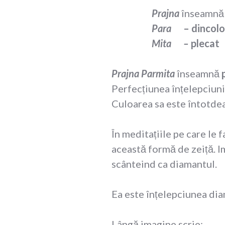
Prajna
înseamn
Para
– dincolo
Mita
–
plecat
Prajna Parmita
înseamnă
Perfecțiunea înțelepciuni
Culoarea sa este întotde
În meditațiile pe care le f
această formă de zeiță. I
scânteind ca diamantul.
Ea este înțelepciunea dia
Lângă imagine scrie: