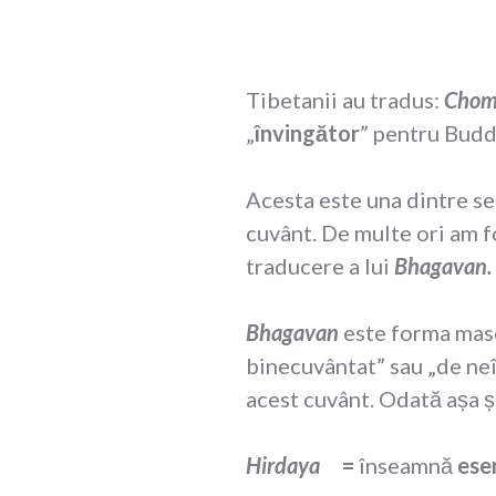
Tibetanii au tradus:
Chom
„
învingător
” pentru Budd
Acesta este una dintre se
cuvânt. De multe ori am f
traducere a lui
Bhagavan
.
Bhagavan
este forma masc
binecuvântat” sau „de ne
acest cuvânt. Odată așa și
Hirdaya
=
înseamnă
ese