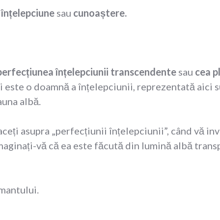
ă
înțelepciune
sau
cunoaștere.
perfecțiunea înțelepciunii transcendente
sau
cea p
i este o doamnă a înțelepciunii, reprezentată aici s
auna albă.
aceți asupra „perfecțiunii înțelepciunii”, când vă inv
maginați-vă că ea este făcută din lumină albă trans
mantului.