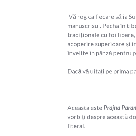
Vă rog ca fiecare să ia Su
manuscrisul. Pecha în tibe
tradiționale cu foi libere
acoperire superioare și i
învelite în pânză pentru p
Dacă vă uitați pe prima pa
Aceasta este
Prajna Para
vorbiți despre această do
literal.