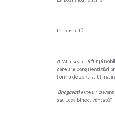
În sanscrită –
Arya
înseamnă
ființă nobi
care are conștientizări p
formă de zeiță sublimă în
Bhagavati
este un cuvânt 
sau „cea binecuvântată”.