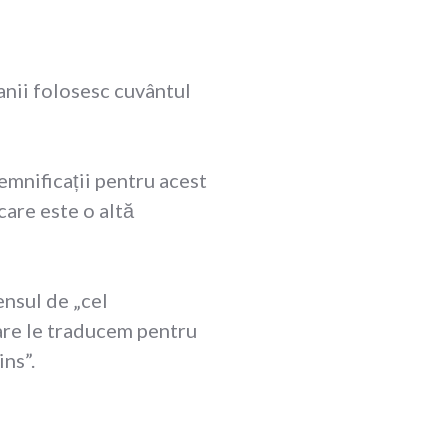
anii folosesc cuvântul
emnificații pentru acest
care este o altă
nsul de „cel
are le traducem pentru
ins”.