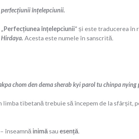
erfecțiunii înțelepciunii.
 „
Perfecțiunea înțelepciunii
” și este traducerea în 
 Hirdaya.
Acesta este numele în sanscrită.
akpa chom den dema sherab kyi parol tu chinpa nying 
În limba tibetană trebuie să începem de la sfârșit, p
 înseamnă
inimă
sau
esență
.