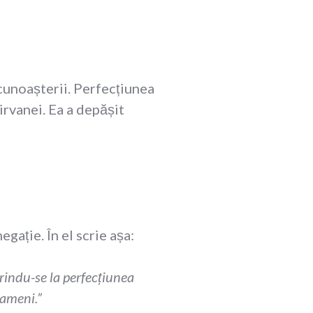
 cunoașterii. Perfecțiunea
Nirvanei. Ea a depășit
ație. În el scrie așa:
erindu-se la perfecțiunea
oameni.”