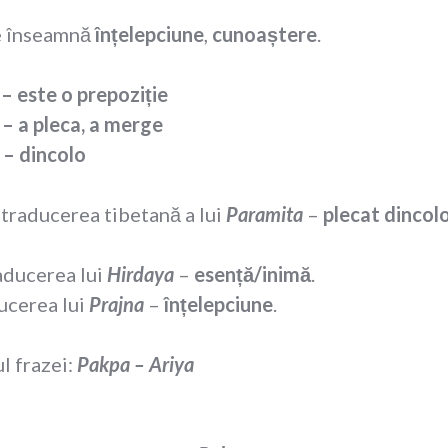
e înseamnă
înțelepciune
,
cunoaștere
.
–
este o prepoziție
eca, a merge
ncolo
 traducerea tibetană a lui
Paramita
–
plecat dincol
aducerea lui
Hirdaya
–
esență/inimă
.
ucerea lui
Prajna
–
înțelepciune
.
l frazei:
Pakpa – Ariya