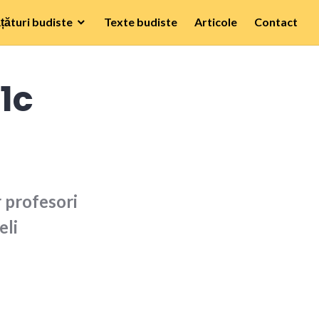
țături budiste
Texte budiste
Articole
Contact
 1c
r profesori
eli