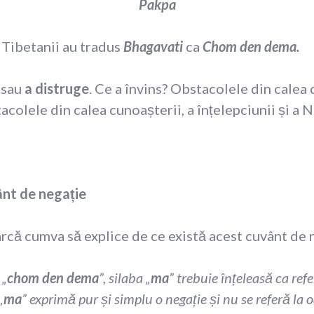
Pakpa
. Tibetanii au tradus
Bhagavati
ca
Chom den dema
.
sau
a distruge
. Ce a învins? Obstacolele din calea
tacolele din calea cunoașterii, a înțelepciunii și a 
nt de negație
că cumva să explice de ce există acest cuvânt de neg
 „
chom den dema
”, silaba „
ma
” trebuie înțeleasă ca ref
„
ma
” exprimă pur și simplu o negație și nu se referă la 