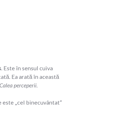
s
. Este în sensul cuiva
ată. Ea arată în această
Calea perceperii.
e este „cel binecuvântat”