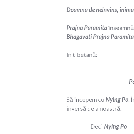
Doamna de neînvins, inima p
Prajna Paramita
înseamnă
Bhagavati Prajna Paramita
În tibetană:
P
Să începem cu
Nying Po
. 
inversă de a noastră.
Deci
Nying Po
–