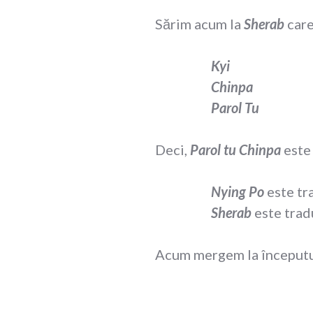
Sărim acum la
Sherab
car
Kyi
Chinpa
– a pl
Parol Tu
– di
Deci,
Parol tu Chinpa
este
Nying Po
este tr
Sherab
este trad
Acum mergem la începutu