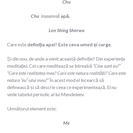
Chu
Chu
înseamnă
apă.
Len Shing Sherwa
Care este
definiția apei
?
Este ceva umed și curge
.
Și din nou, de unde a venit această definiție? Din experiența
meditației. Cel care meditează se întreabă
“Cine sunt eu?”
“Care este realitatea mea? Care este natura realității? Care este
natura “eu”-ului meu?”
În acest mod el încearcă să
definească și să descrie ceea ce experimentează. El nu
vede tabelul periodic al lui Mendeleev.
Următorul element este:
Me