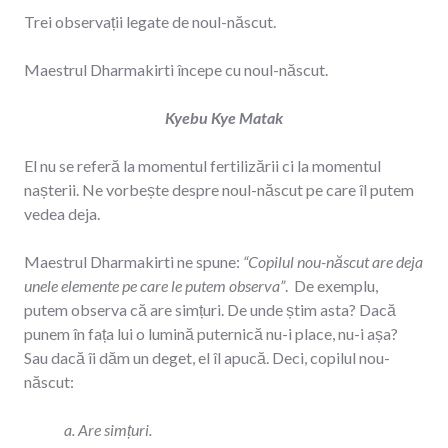
Trei observații legate de noul-născut.
Maestrul Dharmakirti începe cu noul-născut.
Kyebu Kye Matak
El nu se referă la momentul fertilizării ci la momentul
nașterii. Ne vorbește despre noul-născut pe care îl putem
vedea deja.
Maestrul Dharmakirti ne spune:
“Copilul nou-născut are deja
unele elemente pe care le putem observa”
. De exemplu,
putem observa că are simțuri. De unde știm asta? Dacă
punem în fața lui o lumină puternică nu-i place, nu-i așa?
Sau dacă îi dăm un deget, el îl apucă. Deci, copilul nou-
născut:
a. Are simțuri.