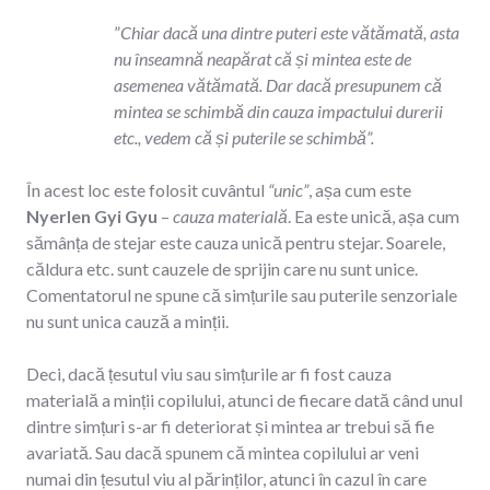
”
Chiar dacă una dintre puteri este vătămată, asta
nu înseamnă neapărat că și mintea este de
asemenea vătămată. Dar dacă presupunem că
mintea se schimbă din cauza impactului durerii
etc., vedem că și puterile se schimbă”.
În acest loc este folosit cuvântul
“unic”
, așa cum este
Nyerlen Gyi Gyu
–
cauza materială
. Ea este unică, așa cum
sămânța de stejar este cauza unică pentru stejar. Soarele,
căldura etc. sunt cauzele de sprijin care nu sunt unice.
Comentatorul ne spune că simțurile sau puterile senzoriale
nu sunt unica cauză a minții.
Deci, dacă țesutul viu sau simțurile ar fi fost cauza
materială a minții copilului, atunci de fiecare dată când unul
dintre simțuri s-ar fi deteriorat și mintea ar trebui să fie
avariată. Sau dacă spunem că mintea copilului ar veni
numai din țesutul viu al părinților, atunci în cazul în care