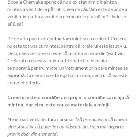
Școala Charvaka spune că nu a existat nimic înainte și
mintea a venit de la părinți. Ceea ce căutăm este de unde a
venit mintea. Ea a venit din elementele părinților? Unde se
află ea?
Pe de altă parte ne confundăm mintea cu creierul. Creierul
nu este tot una cu mintea, pentru că, creierul este țesut viu.
Deci, ceea ce spunem este că mintea nu vine din țesut viu.
Creierul nu creează mintea. El poate fi o locuință
temporară pentru minte, un instrument prin care mintea se
exprimă. Creierul nu este egal cu mintea, pentru că ea este
complet diferită.
Creierul este o condiție de sprijin, o condiție care ajută
mintea, dar el nu este cauza materială a minții
.
Ne întoarcem la lectura cursului. “
Să presupunem că cineva
vine și susține că puterile nou-născutului și așa mai departe,
provin doar din elemente
“.