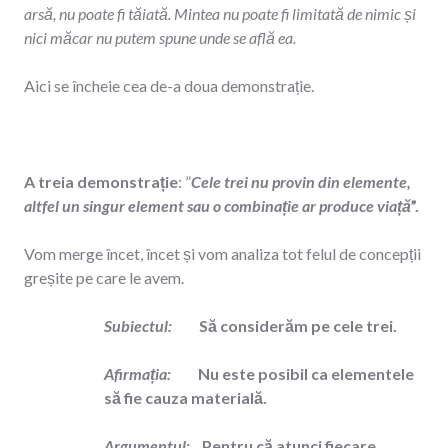
arsă, nu poate fi tăiată. Mintea nu poate fi limitată de nimic și
nici măcar nu putem spune unde se află ea.
Aici se încheie cea de-a doua demonstrație.
A treia demonstrație
: ”
Cele trei nu provin din elemente,
altfel un singur element sau o combinație ar produce viață
”.
Vom merge încet, încet și vom analiza tot felul de concepții
greșite pe care le avem.
Subiectul
:
Să considerăm pe cele trei.
Afirmația:
Nu este posibil ca elementele
să fie cauza materială.
Argumentul:
Pentru că atunci fiecare