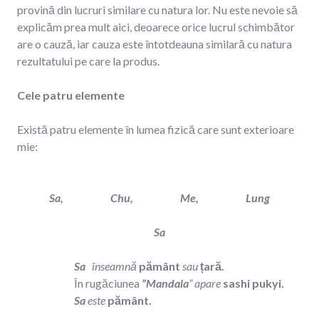
provină din lucruri similare cu natura lor. Nu este nevoie să
explicăm prea mult aici, deoarece orice lucrul schimbător
are o cauză, iar cauza este întotdeauna similară cu natura
rezultatului pe care la produs.
Cele patru elemente
Există patru elemente în lumea fizică care sunt exterioare
mie:
Sa, Chu, Me, Lung
Sa
Sa
înseamnă
pământ
sau
țară.
În rugăciunea
”Mandala
”
apare
sashi pukyi.
Sa
este
pământ.