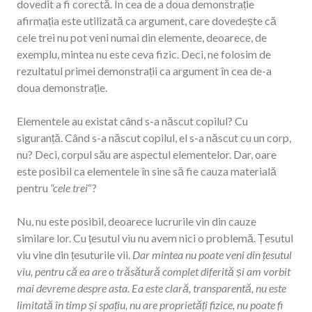
dovedit a fi corectă. În cea de a doua demonstrație
afirmația este utilizată ca argument, care dovedește că
cele trei nu pot veni numai din elemente, deoarece, de
exemplu, mintea nu este ceva fizic. Deci, ne folosim de
rezultatul primei demonstrații ca argument în cea de-a
doua demonstrație.
Elementele au existat când s-a născut copilul? Cu
siguranță. Când s-a născut copilul, el s-a născut cu un corp,
nu? Deci, corpul său are aspectul elementelor. Dar, oare
este posibil ca elementele în sine să fie cauza materială
pentru
“cele trei
“?
Nu, nu este posibil, deoarece lucrurile vin din cauze
similare lor. Cu țesutul viu nu avem nici o problemă. Țesutul
viu vine din țesuturile vii.
Dar mintea nu poate veni din țesutul
viu, pentru că ea are o trăsătură complet diferită și am vorbit
mai devreme despre asta. Ea este clară, transparentă, nu este
limitată în timp și spațiu, nu are proprietăți fizice, nu poate fi