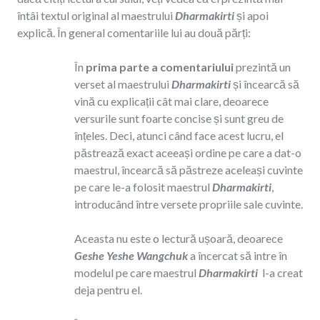
întâi textul original al maestrului
Dharmakirti
și apoi
explică. În general comentariile lui au două părți:
În
prima parte a comentariului
prezintă un
verset al maestrului
Dharmakirti
și încearcă să
vină cu explicații cât mai clare, deoarece
versurile sunt foarte concise și sunt greu de
înțeles. Deci, atunci când face acest lucru, el
păstrează exact aceeași ordine pe care a dat-o
maestrul, încearcă să păstreze aceleași cuvinte
pe care le-a folosit maestrul
Dharmakirti
,
introducând între versete propriile sale cuvinte.
Aceasta nu este o lectură ușoară, deoarece
Geshe Yeshe Wangchuk
a încercat să intre în
modelul pe care maestrul
Dharmakirti
l-a creat
deja pentru el.