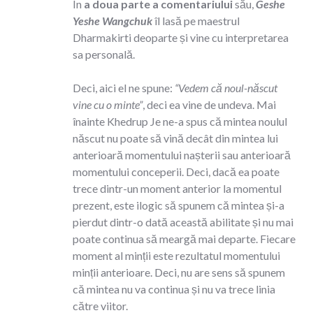
În
a doua parte a comentariului
său,
Geshe
Yeshe Wangchuk
îl lasă pe maestrul
Dharmakirti deoparte și vine cu interpretarea
sa personală.
Deci, aici el ne spune:
“Vedem că noul-născut
vine cu o minte”
, deci ea vine de undeva. Mai
înainte Khedrup Je ne-a spus că mintea noulul
născut nu poate să vină decât din mintea lui
anterioară momentului nașterii sau anterioară
momentului conceperii. Deci, dacă ea poate
trece dintr-un moment anterior la momentul
prezent, este ilogic să spunem că mintea și-a
pierdut dintr-o dată această abilitate și nu mai
poate continua să meargă mai departe. Fiecare
moment al minții este rezultatul momentului
minții anterioare. Deci, nu are sens să spunem
că mintea nu va continua și nu va trece linia
către viitor.