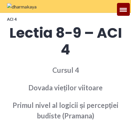
Skip
to
Dharmakaya
content
ACI 4
Lectia 8-9 – ACI
4
Cursul 4
Dovada vieților viitoare
Primul nivel al logicii și percepției
budiste (Pramana)