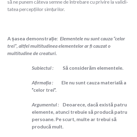
să ne punem câteva semne de întrebare cu privire la validi-
tatea percepțiilor simțurilor.
A șasea demonstrație
:
Elementele nu sunt cauza “celor
trei”, altfel multitudinea elementelor ar fi cauzat o
multitudine de creaturi
.
Subiectul
:
Să considerăm elementele.
Afirmația
:
Ele nu sunt cauza materială a
”celor trei”.
Argumentul
:
Deoarece, dacă există patru
elemente, atunci trebuie să producă
patru
persoane. Pe scurt, multe ar trebui să
producă mult.