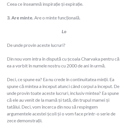
Ceea ce înseamnă inspirație și expirație.
3. Are minte.
Are o minte funcțională.
Lo
De unde provin aceste lucruri?
Din nou vom intra în dispută cu școala Charvaka pentru că
ea a vorbit în numele nostru cu 2000 de ani în urmă.
Deci, ce spune ea? Ea nu crede în continuitatea minții. Ea
spune că mintea a început atunci când corpul a început. De
unde provin toate aceste lucruri, inclusiv mintea? Ea spune
că ele au venit de la mamă și tată, din trupul mamei și
tatălui. Deci, vom încerca din nou să respingem
argumentele acestei școli și o vom face printr-o serie de
zece demonstrații.