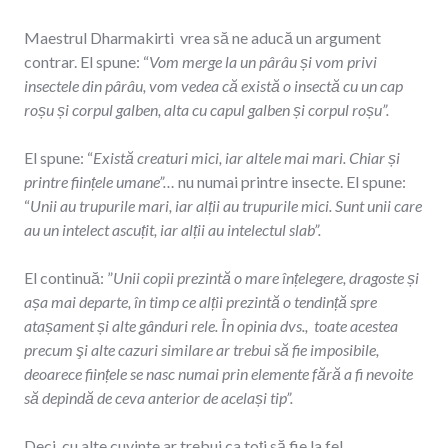
Maestrul Dharmakirti vrea să ne aducă un argument
contrar. El spune: “
Vom merge la un pârâu și vom privi
insectele din pârâu, vom vedea că există o insectă cu un cap
roșu și corpul galben, alta cu capul galben și corpul roșu”.
El spune: “
Există creaturi mici, iar altele mai mari. Chiar și
printre ființele umane”…
nu numai printre insecte. El spune:
“
Unii au trupurile mari, iar alții au trupurile mici. Sunt unii care
au un intelect ascuțit, iar alții au intelectul slab”.
El continuă: ”
Unii copii prezintă o mare înțelegere, dragoste și
așa mai departe, în timp ce alții prezintă o tendință spre
atașament și alte gânduri rele. În opinia dvs., toate acestea
precum şi alte cazuri similare ar trebui să fie imposibile,
deoarece ființele se nasc numai prin elemente fără a fi nevoite
să depindă de ceva anterior de același tip”.
Deci, cu alte cuvinte ar trebui ca toți să fie la fel.