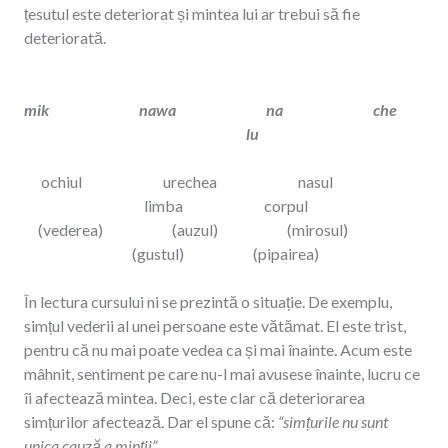
țesutul este deteriorat și mintea lui ar trebui să fie
deteriorată.
mik nawa na che
lu
ochiul
urechea
nasul
limba
corpul
(vederea)
(auzul)
(mirosul)
(gustul)
(pipairea)
În lectura cursului ni se prezintă o situație. De exemplu,
simțul vederii al unei persoane este vătămat. El este trist,
pentru că nu mai poate vedea ca și mai înainte. Acum este
mâhnit, sentiment pe care nu-l mai avusese înainte, lucru ce
îi afectează mintea. Deci, este clar că deteriorarea
simțurilor afectează. Dar el spune că:
“simțurile nu sunt
unica cauză a minții”.