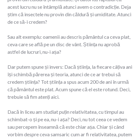
acest lucru nu se întâmplă atunci avem o contradicție. Deja
știm că insectele nu provin din căldură și umiditate. Atunci
de ce să-i credem?
Sau alt exemplu: oamenii au descris pământul ca ceva plat,
ceva care se află pe un disc de vânt. Știința nu aprobă
astfel de lucruri, nu-i așa?
Dar putem spune și invers: Dacă știința, la fiecare câțiva ani
își schimbă părerea și teoria, atunci de ce ar trebui să
credem știința? Tot știința a spus acum 200 de ani în urmă
că pământul este plat. Acum spune că el este rotund. Deci,
trebuie să fim atenți aici.
Dacă în liceu am studiat puțin relativitatea, cu timpul au
schimbat-o și pe ea, nu-i așa? Deci, nu tot ceea ce vedem
sau percepem înseamnă că este chiar așa. Chiar și când
vorbim despre ceva samsaric cum ar fi relativitatea, putem