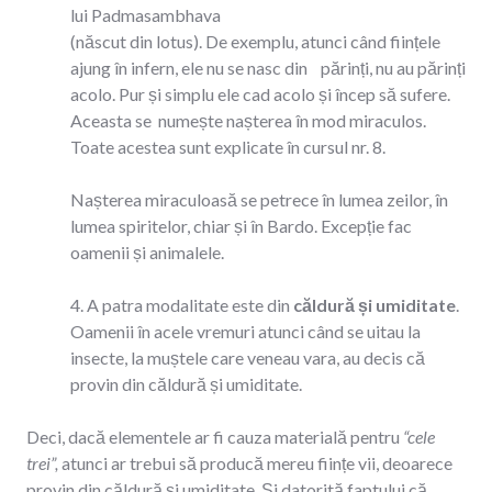
lui Padmasambhava
(născut din lotus). De exemplu, atunci când ființele
ajung în infern, ele nu se nasc din părinți, nu au părinți
acolo. Pur și simplu ele cad acolo și încep să sufere.
Aceasta se numește nașterea în mod miraculos.
Toate acestea sunt explicate în cursul nr. 8.
Nașterea miraculoasă se petrece în lumea zeilor, în
lumea spiritelor, chiar și în Bardo. Excepție fac
oamenii și animalele.
4. A patra modalitate este din
căldură și umiditate
.
Oamenii în acele vremuri atunci când se uitau la
insecte, la muștele care veneau vara, au decis că
provin din căldură și umiditate.
Deci, dacă elementele ar fi cauza materială pentru
“cele
trei”,
atunci ar trebui să producă mereu ființe vii, deoarece
provin din căldură și umiditate. Și datorită faptului că