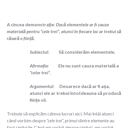
A cincea demonstrație
:
Dacă elementele ar fi cauza
materială pentru “cele trei”, atunci în fiecare loc ar trebui să
răsară o ființă.
Subiectul
: Să considerăm elementele.
Afirmația:
Ele nu sunt cauza materială a
”celor trei”
.
Argumentul
: Deoarece dacă ar fi așa,
atunci ele ar trebui întotdeauna să producă
ființe vii.
Trebuie să explicăm câteva lucruri aici. Mai întâi atunci
când vorbim despre
“cele trei”,
primul dintre elemente au
fost simțurile. Când am vorbit despre simțuri, am vorbit