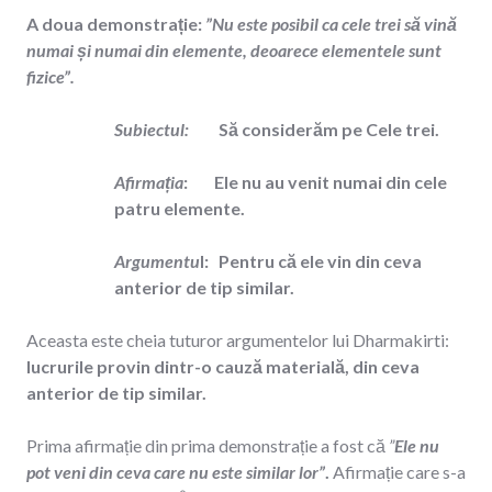
A doua demonstrație
:
”Nu este posibil ca cele trei să vină
numai și numai din elemente, deoarece elementele sunt
fizice”.
Subiectul:
Să considerăm pe Cele trei.
Afirmația
: Ele nu au venit numai din cele
patru elemente.
Argumentu
l:
Pentru că ele vin din ceva
anterior de tip similar.
Aceasta este cheia tuturor argumentelor lui Dharmakirti:
lucrurile provin dintr-o cauză materială, din ceva
anterior de tip similar.
Prima afirmație din prima demonstrație a fost că
”
Ele nu
pot veni din ceva care nu este similar lor”
.
Afirmație care s-a