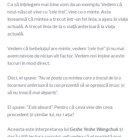
Ca să înțelegem mai bine vom da un exemplu. Vedem că
noul-născut vine cu
“cele trei”
, vine cu o minte. Asta
înseamnă că mintea a trecut într-un fel linia, a ajuns în viața
actuală. A trecut linia de la o viață anterioară la viața
actuală.
Vedem că bebelușul are minte, vedem
“cele trei”
și nu mai
avem nevoie de niciun alt factor. Vedem noi înșine aceste
lucruri în mod direct.
Deci, el spune:
“Nu se poate ca mintea care a trecut de la o
încarnare anterioară la cea prezentă să se oprească brusc și
să nu treacă mai departe”.
El spune: “
Este absurd
”. Pentru că ceva vine din ceva
precedent și similar lui, nu-i așa?
Aceasta este interpretarea lui
Geshe Yeshe Wangchuk
și
dacă citiți lectura cursului, veți vedea că el prezintă mai