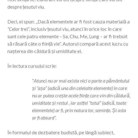
despre țesutul viu.
Deci, ei spun: „Dacă elementele ar fi fost cauza materială a
”Celor t
rei“, inclusiv țesutul viu, atunci în orice loc în care
sunt cele patru elemente – Sa, Chu, Me, Lung – ar fi trebuit
să răsară câte o ființă vie”. Autorul compară acest lucru cu
nașterea din căldură și umiditate ei.
În lectura cursului scrie:
“
Atunci nu ar mai exista nici o parte a pământului
și “așa” (adică una din celelalte elemente) în care
nu ar putea crește acele ființe care vin din căldură,
umiditate și restul , iar astfel “totul” (adică, toate
elementele) ar fi, prin natura lor, semințe. Și asta
ar fi absurd”.
În formatul de dezbatere budistă, pe lângă subiect,