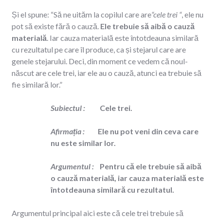
Și el spune: “Să ne uităm la copilul care are
“cele trei “
, ele nu
pot să existe fără o cauză.
Ele trebuie să aibă o cauză
materială
. Iar cauza materială este întotdeauna similară
cu rezultatul pe care îl produce, ca și stejarul care are
genele stejarului. Deci, din moment ce vedem că noul-
născut are cele trei, iar ele au o cauză, atunci ea trebuie să
fie similară lor.”
Subiectul
:
Cele trei.
Afirmația
:
Ele nu pot veni din ceva care
nu este similar lor.
Argumentul
:
Pentru că ele trebuie să aibă
o cauză materială, iar cauza materială este
întotdeauna similară cu rezultatul.
Argumentul principal aici este că cele trei trebuie să