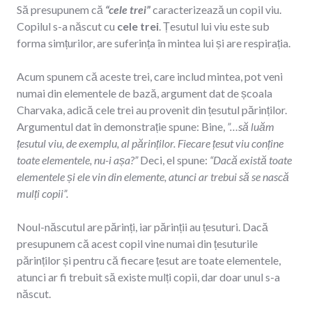
Să presupunem că
“cele trei”
caracterizează un copil viu.
Copilul s-a născut cu
cele trei
. Țesutul lui viu este sub
forma simțurilor, are suferința în mintea lui și are respirația.
Acum spunem că aceste trei, care includ mintea, pot veni
numai din elementele de bază, argument dat de școala
Charvaka, adică cele trei au provenit din țesutul părinților.
Argumentul dat în demonstrație spune: Bine,
”…să luăm
țesutul viu, de exemplu, al părinților. Fiecare țesut viu conține
toate elementele, nu-i așa?”
Deci, el spune:
“Dacă există toate
elementele și ele vin din elemente, atunci ar trebui să se nască
mulți copii”.
Noul-născutul are părinți, iar părinții au țesuturi. Dacă
presupunem că acest copil vine numai din țesuturile
părinților și pentru că fiecare țesut are toate elementele,
atunci ar fi trebuit să existe mulți copii, dar doar unul s-a
născut.