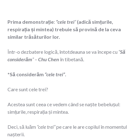
Prima demonstrație
:
”cele trei
”
(adică simțurile,
respirația și mintea) trebuie să provină de la ceva
similar trăsăturilor lor.
Într-o dezbatere logică, întotdeauna se va începe cu
“
Să
considerăm
”
–
Chu Chen
în tibetană.
*
Să considerăm
“cele trei”
.
Care sunt cele trei?
Acestea sunt ceea ce vedem când se naște bebelușul:
simțurile, respirația și mintea.
Deci, să luăm
“cele trei”
pe care le are copilul în momentul
nașterii.