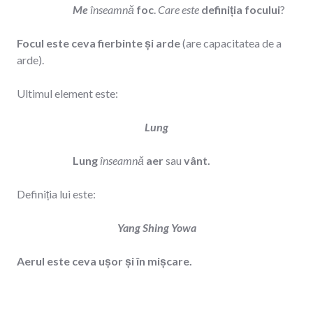
Me
înseamnă
foc
.
Care este
definiția focului
?
Focul este ceva fierbinte și arde
(are capacitatea de a
arde).
Ultimul element este:
Lung
Lung
înseamnă
aer
sau
vânt.
Definiția lui este:
Yang Shing Yowa
Aerul este ceva ușor și în mișcare.