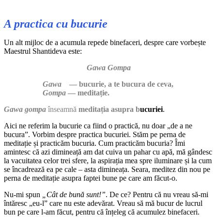
A practica cu bucurie
Un alt mijloc de a acumula repede binefaceri, despre care vorbește
Maestrul Shantideva este:
Gawa Gompa
Gawa
— bucurie, a te bucura de ceva,
Gompa
— meditație.
Gawa gompa
înseamnă
meditația asupra b
ucuriei
.
Aici ne referim la bucurie ca fiind o practică, nu doar „de a ne
bucura”. Vorbim despre practica bucuriei. Stăm pe perna de
meditație și practicăm bucuria. Cum practicăm bucuria? Îmi
amintesc că azi dimineață am dat cuiva un pahar cu apă, mă gândesc
la vacuitatea celor trei sfere, la aspirația mea spre iluminare și la cum
se încadrează ea pe cale – asta dimineața. Seara, meditez din nou pe
perna de meditație asupra faptei bune pe care am făcut-o.
Nu-mi spun
„Cât de bună sunt!”
. De ce? Pentru că nu vreau să-mi
întăresc „eu-l” care nu este adevărat. Vreau să mă bucur de lucrul
bun pe care l-am făcut, pentru că înțeleg că acumulez binefaceri.