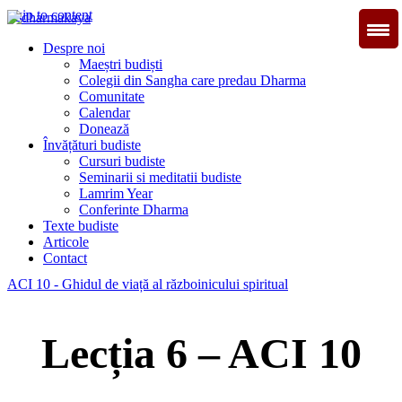
Skip to content
Dharmakaya
înțelepciune pentru viață
Despre noi
Maeștri budiști
Colegii din Sangha care predau Dharma
Comunitate
Calendar
Donează
Învățături budiste
Cursuri budiste
Seminarii si meditatii budiste
Lamrim Year
Conferinte Dharma
Texte budiste
Articole
Contact
ACI 10 - Ghidul de viață al războinicului spiritual
Lecția 6 – ACI 10