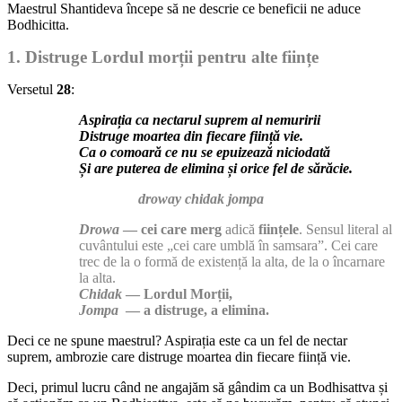
Maestrul Shantideva începe să ne descrie ce beneficii ne aduce
Bodhicitta.
1. Distruge Lordul morții pentru alte ființe
Versetul
28
:
Aspirația ca nectarul suprem al nemuririi
Distruge moartea din fiecare ființă vie.
Ca o comoară ce nu se epuizează niciodată
Și are puterea de elimina și orice fel de sărăcie.
droway chidak jompa
Drowa
— cei care merg
adică
ființele
. Sensul literal al
cuvântului este „cei care umblă în samsara”. Cei care
trec de la o formă de existență la alta, de la o încarnare
la alta.
Chidak
— Lordul Morții,
Jompa
— a distruge, a elimina.
Deci ce ne spune maestrul? Aspirația este ca un fel de nectar
suprem, ambrozie care distruge moartea din fiecare ființă vie.
Deci, primul lucru când ne angajăm să gândim ca un Bodhisattva și