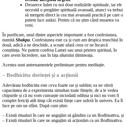
Deoarece luăm cu noi doar realizările spirituale, iar ele
necesită o pregătire spirituală avansată, atunci va trebui
să mergem direct la cea mai avansată practică pe care o
putem face astăzi. Pentru că nu știm când moartea va
veni.
În purificare, unul dintre aspectele importante a fost confesiunea,
numită
Shakpa
. Confesiunea este ca și cum am despica trunchiul în
două, adică a ne deschide, a scoate afară ceea ce ne încarcă
conștiința. Ne putem confesa Lamei sau unui prieten spiritual, în
care avem încredere, sau în fața altarului dimineața.
Acestea sunt antrenamentele preliminare pentru meditație.
– Bodhicitta dorinței și a acțiunii
Adevărata bodhicitta este ceva foarte rar și sublim; ea ne oferă
capacitatea de a experimenta simultan toate ființele, de a le vedea
chipurile și că nu vom cunoaște niciodată odihna și nici nu vom fi
complet fericiți atât timp cât există ființe care suferă în univers. Ea îl
face pe om un sfânt. După cum știm:
– Există ritualuri în care ne angajăm să gândim ca un Bodhisattva, și
– Există ritualuri în care ne angajăm să acționăm ca un Bodhisattva.