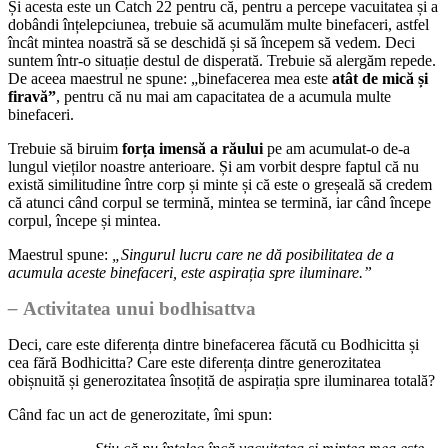
Și acesta este un Catch 22 pentru că, pentru a percepe vacuitatea și a
dobândi înțelepciunea, trebuie să acumulăm multe binefaceri, astfel
încât mintea noastră să se deschidă și să începem să vedem. Deci
suntem într-o situație destul de disperată. Trebuie să alergăm repede.
De aceea maestrul ne spune: „binefacerea mea este
atât de mică și
firavă”
, pentru că nu mai am capacitatea de a acumula multe
binefaceri.
Trebuie să biruim
forța imensă a răului
pe am acumulat-o de-a
lungul vieților noastre anterioare. Și am vorbit despre faptul că nu
există similitudine între corp și minte și că este o greșeală să credem
că atunci când corpul se termină, mintea se termină, iar când începe
corpul, începe și mintea.
Maestrul spune:
„Singurul lucru care ne dă posibilitatea de a
acumula aceste binefaceri, este aspirația spre iluminare.”
–
Activitatea unui bodhisattva
Deci, care este diferența dintre binefacerea făcută cu Bodhicitta și
cea fără Bodhicitta? Care este diferența dintre generozitatea
obișnuită și generozitatea însoțită de aspirația spre iluminarea totală?
Când fac un act de generozitate, îmi spun: