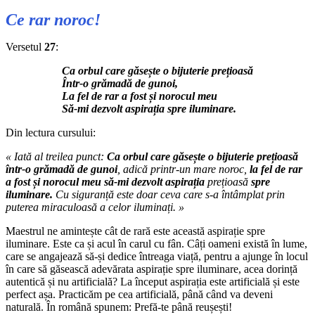
Ce rar noroc!
Versetul
27
:
Ca orbul care găsește o bijuterie prețioasă
Într-o grămadă de gunoi,
La fel de rar a fost și norocul meu
Să-mi dezvolt aspirația spre iluminare.
Din lectura cursului:
« Iată al treilea punct:
Ca orbul care găsește o bijuterie prețioasă
într-o grămadă de gunoi
, adică printr-un mare noroc,
la fel de rar
a fost și norocul meu să-mi dezvolt aspirația
prețioasă
spre
iluminare.
Cu siguranță este doar ceva care s-a întâmplat prin
puterea miraculoasă a celor iluminați. »
Maestrul ne amintește cât de rară este această aspirație spre
iluminare. Este ca și acul în carul cu fân. Câți oameni există în lume,
care se angajează să-și dedice întreaga viață, pentru a ajunge în locul
în care să găsească adevărata aspirație spre iluminare, acea dorință
autentică și nu artificială? La început aspirația este artificială și este
perfect așa. Practicăm pe cea artificială, până când va deveni
naturală. În română spunem: Prefă-te până reușești!