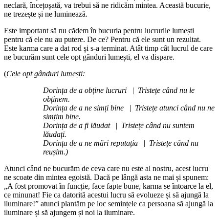
neclară, încețoșată, va trebui să ne ridicăm mintea. Această bucurie,
ne trezește și ne luminează.
Este important să nu cădem în bucuria pentru lucrurile lumești
pentru că ele nu au putere. De ce? Pentru că ele sunt un rezultat.
Este karma care a dat rod și s-a terminat. Atât timp cât lucrul de care
ne bucurăm sunt cele opt gânduri lumești, el va dispare.
(
Cele opt gânduri lumești:
Dorința de a obține lucruri
|
Tristețe când nu le
obținem.
Dorința de a ne simți bine
|
Tristețe atunci când nu ne
simțim bine.
Dorința de a fi lăudat
|
Tristețe când nu suntem
lăudați.
Dorința de a ne mări reputația
|
Tristețe când nu
reușim.)
Atunci când ne bucurăm de ceva care nu este al nostru, acest lucru
ne scoate din mintea egoistă. Dacă pe lângă asta ne mai și spunem:
„A fost promovat în funcție, face fapte bune, karma se întoarce la el,
ce minunat! Fie ca datorită acestui lucru să evolueze și să ajungă la
iluminare!” atunci plantăm pe loc semințele ca persoana să ajungă la
iluminare și să ajungem și noi la iluminare.