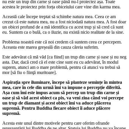
nu este un trup din carne și oase până nu-l proiectez așa. Toate
acestea le proiectez prin forța obiceiului care vine din karma mea.
Această cale începe treptat să schimbe natura mea. Ceea ce am
crezut că este natura mea, nu a fost niciodată natura mea. A fost doar
un obicei profund de a mă identifica cu acest trup și să cred că sunt
eu. Suntem ca o bulă, ca o iluzie, nu există nicio realitate de la sine.
Problema noastră este că noi credem că suntem ceea ce percepem.
Aceasta este marea greșeală din cauza căreia suferim.
Este adevărat că mă văd [ca fiind] un trup din carne și oase și nu neg
asta. Dar, dacă cred că el este cine sunt eu cu adevărat, în modul
suprem, atunci am o mare problemă, pentru că atunci va trebui să
mor [să fiu o fiinţă muritoare].
Aspirația spre iluminare, începe să planteze semințe în mintea
mea, care în cele din urmă îmi va impune o percepție diferită.
Așa cum îmi este impus acum să percep un trup din carne și
oase și să văd acest obiect ca pix, va veni ziua când voi percepe
un trup de diamant și acest obiect îmi va aduce plăcerea
supremă. Pentru Buddha fiecare obiect îi aduce plăcere
supremă.
Acesta este unul dintre motivele pentru care oferim ofrande
reprezentării lui Buddha de pe altar. Statuia lui Buddha nu va începe