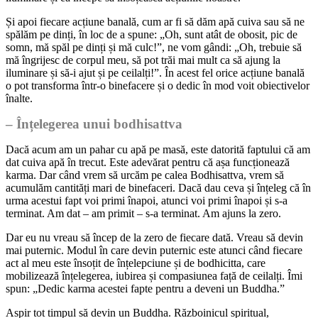
Și apoi fiecare acțiune banală, cum ar fi să dăm apă cuiva sau să ne
spălăm pe dinți, în loc de a spune: „Oh, sunt atât de obosit, pic de
somn, mă spăl pe dinți și mă culc!”, ne vom gândi: „Oh, trebuie să
mă îngrijesc de corpul meu, să pot trăi mai mult ca să ajung la
iluminare și să-i ajut și pe ceilalți!”. În acest fel orice acțiune banală
o pot transforma într-o binefacere și o dedic în mod voit obiectivelor
înalte.
– Înțelegerea unui bodhisattva
Dacă acum am un pahar cu apă pe masă, este datorită faptului că am
dat cuiva apă în trecut. Este adevărat pentru că așa funcționează
karma. Dar când vrem să urcăm pe calea Bodhisattva, vrem să
acumulăm cantități mari de binefaceri. Dacă dau ceva și înțeleg că în
urma acestui fapt voi primi înapoi, atunci voi primi înapoi și s-a
terminat. Am dat – am primit – s-a terminat. Am ajuns la zero.
Dar eu nu vreau să încep de la zero de fiecare dată. Vreau să devin
mai puternic. Modul în care devin puternic este atunci când fiecare
act al meu este însoțit de înțelepciune și de bodhicitta, care
mobilizează înțelegerea, iubirea și compasiunea față de ceilalți. Îmi
spun: „Dedic karma acestei fapte pentru a deveni un Buddha.”
Aspir tot timpul să devin un Buddha. Războinicul spiritual,