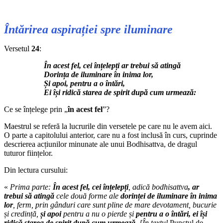
Întărirea aspirației spre iluminare
Versetul
24
:
În acest fel, cei înțelepți ar trebui să atingă
Dorința de iluminare în inima lor,
Și apoi, pentru a o întări,
Ei își ridică starea de spirit după cum urmează:
Ce se înțelege prin „
în acest fel
”?
Maestrul se referă la lucrurile din versetele pe care nu le avem aici.
O parte a capitolului anterior, care nu a fost inclusă în curs, cuprinde
descrierea acțiunilor minunate ale unui Bodhisattva, de dragul
tuturor ființelor.
Din lectura cursului:
«
Prima parte:
În acest fel, cei înțelepți
, adică bodhisattva
, ar
trebui să atingă
cele două forme ale
dorinței de iluminare în inima
lor
, ferm, prin gânduri care sunt pline de mare devotament, bucurie
și credință,
și apoi
pentru a nu o pierde și
pentru a o întări, ei își
ridică starea de spirit după cum urmează
. [În textul
Punctul de