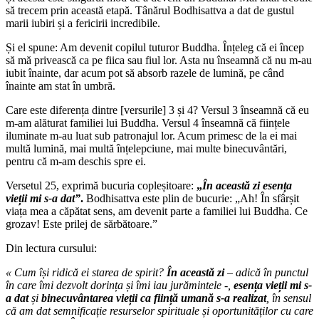
să trecem prin această etapă. Tânărul Bodhisattva a dat de gustul
marii iubiri și a fericirii incredibile.
Și el spune: Am devenit copilul tuturor Buddha. Înțeleg că ei încep
să mă privească ca pe fiica sau fiul lor. Asta nu înseamnă că nu m-au
iubit înainte, dar acum pot să absorb razele de lumină, pe când
înainte am stat în umbră.
Care este diferența dintre [versurile] 3 și 4? Versul 3 înseamnă că eu
m-am alăturat familiei lui Buddha. Versul 4 înseamnă că ființele
iluminate m-au luat sub patronajul lor. Acum primesc de la ei mai
multă lumină, mai multă înțelepciune, mai multe binecuvântări,
pentru că m-am deschis spre ei.
Versetul 25, exprimă bucuria copleșitoare:
„
În această zi esența
vieții mi s-a dat”
.
Bodhisattva este plin de bucurie: „Ah! În sfârșit
viața mea a căpătat sens, am devenit parte a familiei lui Buddha. Ce
grozav! Este prilej de sărbătoare.”
Din lectura cursului:
« Cum își ridică ei starea de spirit?
În această zi
– adică în punctul
în care îmi dezvolt dorința și îmi iau jurămintele -,
esența vieții mi s-
a dat
și
binecuvântarea vieții ca ființă umană s-a realizat
, în sensul
că am dat semnificație resurselor spirituale și oportunităților cu care