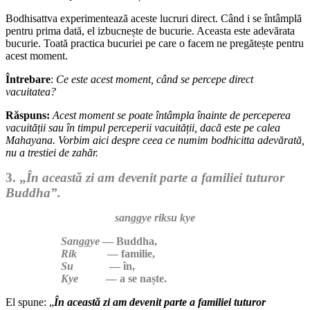
Bodhisattva experimentează aceste lucruri direct. Când i se întâmplă
pentru prima dată, el izbucnește de bucurie. Aceasta este adevărata
bucurie. Toată practica bucuriei pe care o facem ne pregătește pentru
acest moment.
Întrebare
:
Ce este acest moment, când se percepe direct
vacuitatea?
Răspuns:
Acest moment se poate întâmpla înainte de perceperea
vacuității sau în timpul perceperii vacuității, dacă este pe calea
Mahayana. Vorbim aici despre ceea ce numim bodhicitta adevărată,
nu a trestiei de zahăr.
3. „
În această zi am devenit parte a familiei tuturor
Buddha”.
sanggye riksu kye
Sanggye
— Buddha,
Rik
— familie,
Su
— în,
Kye
— a se naște.
El spune: „
În această zi am devenit parte a familiei tuturor