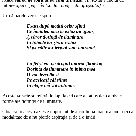
intrare
apare „jug” în loc de „mjug” din greșeală.] »
Următoarele versete spun:
Exact după modul celor sfinți
Ce înaintea mea la extaz au ajuns,
A căror dorință de iluminare
În inimile lor și-au extins
Și pe căile lor treptat s-au antrenat,
La fel și eu, de dragul tuturor ființelor,
Dorința de iluminare în inima mea
O voi dezvolta și
Pe aceleași căi sfinte
În etape mă voi antrena.
Aceste versete se referă de fapt la cei care au atins deja ambele
forme ale dorinței de iluminare.
Chiar și în acest caz este important de a continua practica bucuriei ca
modalitate de a nu pierde aspirația și de a o întări.