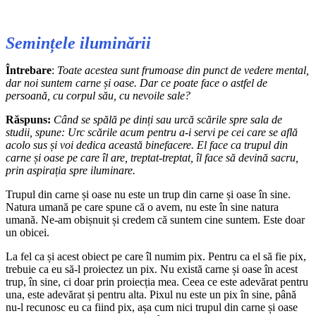
Semințele iluminării
Întrebare
:
Toate acestea sunt frumoase din punct de vedere mental,
dar noi suntem carne și oase. Dar ce poate face o astfel de
persoană, cu corpul său, cu nevoile sale?
Răspuns:
Când se spălă pe dinți sau urcă scările spre sala de
studii, spune:
Urc scările acum pentru a-i servi pe cei care se află
acolo sus și voi dedica această binefacere.
El face ca trupul din
carne și oase pe care îl are, treptat-treptat, îl face să devină sacru,
prin aspirația spre iluminare.
Trupul din carne și oase nu este un trup din carne și oase în sine.
Natura umană pe care spune că o avem, nu este în sine natura
umană. Ne-am obișnuit și credem că suntem cine suntem. Este doar
un obicei.
La fel ca și acest obiect pe care îl numim pix. Pentru ca el să fie pix,
trebuie ca eu să-l proiectez un pix. Nu există carne și oase în acest
trup, în sine, ci doar prin proiecția mea. Ceea ce este adevărat pentru
una, este adevărat și pentru alta. Pixul nu este un pix în sine, până
nu-l recunosc eu ca fiind pix, așa cum nici trupul din carne și oase