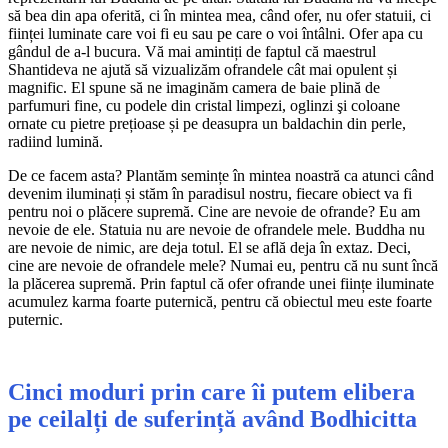
să bea din apa oferită, ci în mintea mea, când ofer, nu ofer statuii, ci
ființei luminate care voi fi eu sau pe care o voi întâlni. Ofer apa cu
gândul de a-l bucura. Vă mai amintiți de faptul că maestrul
Shantideva ne ajută să vizualizăm ofrandele cât mai opulent și
magnific. El spune să ne imaginăm camera de baie plină de
parfumuri fine, cu podele din cristal limpezi, oglinzi şi coloane
ornate cu pietre prețioase și pe deasupra un baldachin din perle,
radiind lumină.
De ce facem asta? Plantăm semințe în mintea noastră ca atunci când
devenim iluminați și stăm în paradisul nostru, fiecare obiect va fi
pentru noi o plăcere supremă. Cine are nevoie de ofrande? Eu am
nevoie de ele. Statuia nu are nevoie de ofrandele mele. Buddha nu
are nevoie de nimic, are deja totul. El se află deja în extaz. Deci,
cine are nevoie de ofrandele mele? Numai eu, pentru că nu sunt încă
la plăcerea supremă. Prin faptul că ofer ofrande unei ființe iluminate
acumulez karma foarte puternică, pentru că obiectul meu este foarte
puternic.
Cinci moduri prin care îi putem elibera
pe ceilalți de suferință având Bodhicitta