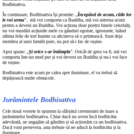
Bodhisattva.
În continuare, Bodhisattva își promite: „
Începând de acum, căile lor
le voi urma
”, mă voi comporta ca Buddha, mă voi antrena acum
pentru a deveni un Buddha. Voi acționa doar pentru binele celorlalți,
nu voi murdări acțiunile mele cu gânduri egoiste, ignorante, luând
ultima felie de tort înainte ca altcineva să o primească. Sunt deja
membru al unei familii pure, nu pot să-i fac de rușine.
Apoi spune: „
Și orice s-ar întâmpla
”. Oricât de greu va fi, mă voi
comporta într-un mod pur și voi deveni un Buddha și nu-i voi face
de rușine.
Bodhisattva este acum pe calea spre iluminare, el va trebui să
depășească multe obstacole.
Jurămintele Bodhisattva
Cele două versete le spunem la sfârșitul ceremoniei de luare a
jurămintelor bodhisattva. Chiar dacă nu avem încă bodhicitta
adevărată, ne angajăm să gândim și să acționăm ca un bodhisattva.
Dacă vom persevera, asta trebuie să ne aducă la bodhicitta și la
iluminare.