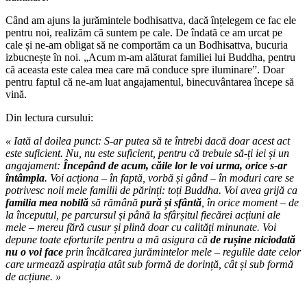
Când am ajuns la jurămintele bodhisattva, dacă înțelegem ce fac ele
pentru noi, realizăm că suntem pe cale. De îndată ce am urcat pe
cale și ne-am obligat să ne comportăm ca un Bodhisattva, bucuria
izbucnește în noi. „Acum m-am alăturat familiei lui Buddha, pentru
că aceasta este calea mea care mă conduce spre iluminare”. Doar
pentru faptul că ne-am luat angajamentul, binecuvântarea începe să
vină.
Din lectura cursului:
« Iată al doilea punct: S-ar putea să te întrebi dacă doar acest act
este suficient. Nu, nu este suficient, pentru că trebuie să-ți iei și un
angajament:
Începând de acum, căile lor le voi urma, orice s-ar
întâmpla
. Voi acționa – în faptă, vorbă și gând – în moduri care se
potrivesc noii mele familii de părinți: toți Buddha. Voi avea grijă ca
familia mea nobilă
să rămână
pură și sfântă
, în orice moment – de
la începutul, pe parcursul și până la sfârșitul fiecărei acțiuni ale
mele – mereu fără cusur și plină doar cu calități minunate. Voi
depune toate eforturile pentru a mă asigura că
de rușine niciodată
nu o voi face
prin încălcarea jurămintelor mele – regulile date celor
care urmează aspirația atât sub formă de dorință, cât și sub formă
de acțiune. »