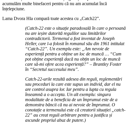
acumulăm multe binefaceri pentru că nu am acumulat încă
înțelepciune.
Lama Dvora Hla compară toate acestea cu „Catch22”.
(Catch-22 este o situație paradoxală în care o persoană
nu are ieșire datorită regulilor sau limitărilor
contradictorii. Termenul a fost inventat de Joseph
Heller, care l-a folosit în romanul său din 1961 intitulat
“Catch-22”. Un exemplu este: „Am nevoie de
experiență pentru a obține un loc de muncă … “Cum
pot obține experiență dacă nu obțin un loc de muncă
care să-mi ofere acea experiență?” – Brantley Foster
în
“
Secretul succesului meu”.
Catch-22-urile rezultă adesea din reguli, reglementări
sau proceduri la care este supus un individ, dar el nu
are control asupra lor. Iar pentru a lupta cu regula
înseamnă a o accepta. Un alt exemplu: singura
modalitate de a beneficia de un împrumut este de a
demonstra băncii că nu ai nevoie de împrumut. O
conotație a termenului este că creatorii situației „catch-
22” au creat reguli arbitrare pentru a justifica și
ascunde propriul abuz de putere.)