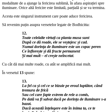
modalitate de a ajunge la fericirea sublimă, în afara aspirației spre
iluminare. Orice altă fericire este limitată, parțială și se va termina.
Acesta este singurul instrument care poate aduce fericirea.
Să revenim puțin asupra versetelor legate de Bodhicitta:
12.
Toate celelalte virtuți ca planta musa sunt
După ce dă roade, ele se veștejesc și cad.
Numai dorința de iluminare este un copac peren
Ce înflorește și dă fructe permanent
Și mai mult – el crește neîncetat
.
Cu cât dă mai multe roade, cu atât se amplifică mai mult.
În versetul
13
spune:
13.
La fel ca și cel ce se bizuie pe eroul luptător, când
tremura de frică
Sau cel care fapte extrem de rele a comis,
Pe dată va fi salvat dacă pe dorința de iluminare s-a
bazat.
Dacă această înțelegere este în inima ta, ce te