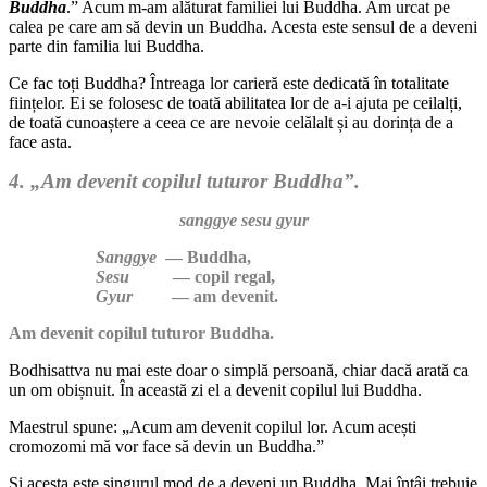
Buddha
.” Acum m-am alăturat familiei lui Buddha. Am urcat pe
calea pe care am să devin un Buddha. Acesta este sensul de a deveni
parte din familia lui Buddha.
Ce fac toți Buddha? Întreaga lor carieră este dedicată în totalitate
ființelor. Ei se folosesc de toată abilitatea lor de a-i ajuta pe ceilalți,
de toată cunoaștere a ceea ce are nevoie celălalt și au dorința de a
face asta.
4. „Am devenit copilul tuturor Buddha”.
sanggye sesu gyur
Sanggye
— Buddha,
Sesu
— copil regal,
Gyur
— am devenit.
Am devenit copilul tuturor Buddha.
Bodhisattva nu mai este doar o simplă persoană, chiar dacă arată ca
un om obișnuit. În această zi el a devenit copilul lui Buddha.
Maestrul spune: „Acum am devenit copilul lor. Acum acești
cromozomi mă vor face să devin un Buddha.”
Și acesta este singurul mod de a deveni un Buddha. Mai întâi trebuie