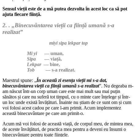
Sensul vieții este de a mă putea dezvolta în acest loc ca să pot
ajuta fiecare ființă.
2. . „Binecuvântarea vieții ca ființă umană s-a
realizat”
miyi sipa lekpar top
Mi yi
— uman,
Sipa
— viață,
Lekpar
— bine,
Tob
— s-a realizat.
Maestrul spune: „
În această zi esența vieții mi s-a dat,
binecuvântarea vieții ca ființă umană s-a realizat
”. Nu degeaba m-
am născut într-un corp uman care este mai mult sau mai puțin
sănătos și care nu suferă tot timpul, cu o minte care înțelege și într-
un loc unde există învățături. Înainte nu știam de ce sunt om și cum
voi folosi acest cadou pe care l-am primit. Acum implementez
această binecuvântare pe care am primit-o.
Acum mă voi folosi de această viață, de corpul meu, de mintea mea,
de aceste învățături, de practica mea pentru a deveni eu însumi o
binecuvântare pentru toate ființele.