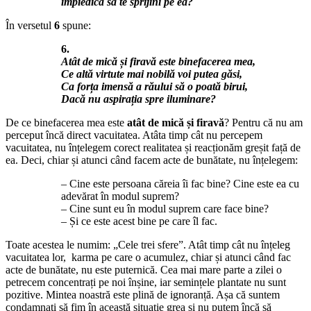
împiedică să te sprijini pe ea?
În versetul
6
spune:
6.
Atât de mică și firavă este binefacerea mea,
Ce altă virtute mai nobilă voi putea găsi,
Ca forța imensă a răului să o poată birui,
Dacă nu aspirația spre iluminare?
De ce binefacerea mea este
atât de mică și firavă
? Pentru că nu am
perceput încă direct vacuitatea. Atâta timp cât nu percepem
vacuitatea, nu înțelegem corect realitatea și reacționăm greșit față de
ea. Deci, chiar și atunci când facem acte de bunătate, nu înțelegem:
– Cine este persoana căreia îi fac bine? Cine este ea cu
adevărat în modul suprem?
– Cine sunt eu în modul suprem care face bine?
– Și ce este acest bine pe care îl fac.
Toate acestea le numim: „Cele trei sfere”. Atât timp cât nu înțeleg
vacuitatea lor, karma pe care o acumulez, chiar și atunci când fac
acte de bunătate, nu este puternică. Cea mai mare parte a zilei o
petrecem concentrați pe noi înșine, iar semințele plantate nu sunt
pozitive. Mintea noastră este plină de ignoranță. Așa că suntem
condamnați să fim în această situație grea și nu putem încă să