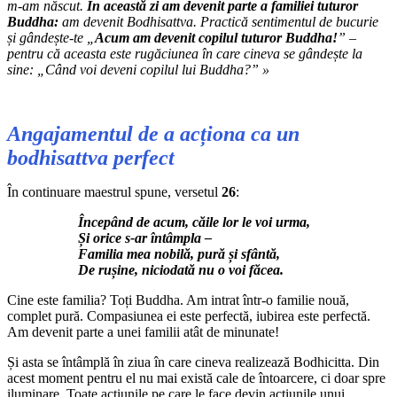
m-am născut.
În această zi am devenit parte a familiei tuturor
Buddha:
am devenit Bodhisattva. Practică sentimentul de bucurie
și gândește-te „
Acum
am devenit copilul tuturor Buddha!
” –
pentru că aceasta este rugăciunea în care cineva se gândește la
sine: „Când voi deveni copilul lui Buddha?” »
Angajamentul de a acționa ca un
bodhisattva perfect
În continuare maestrul spune, versetul
26
:
Începând de acum, căile lor le voi urma,
Și orice s-ar întâmpla –
Familia mea nobilă, pură și sfântă,
De rușine, niciodată nu o voi făcea.
Cine este familia? Toți Buddha. Am intrat într-o familie nouă,
complet pură. Compasiunea ei este perfectă, iubirea este perfectă.
Am devenit parte a unei familii atât de minunate!
Și asta se întâmplă în ziua în care cineva realizează Bodhicitta. Din
acest moment pentru el nu mai există cale de întoarcere, ci doar spre
iluminare. Toate acțiunile pe care le face devin acțiunile unui