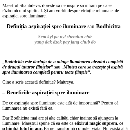
Maestrul Shantideva, dorește să ne inspire să intrăm pe calea
războinicului spiritual. Și am vorbit despre virtuțile minunate ale
aspirației spre iluminare.
–
Definiția aspirației spre iluminare
sau
Bodhicitta
Sem kyi pa nyi shendun chir
yang dak dzok pay jang chub do
„
Bodhicitta este dorința de a atinge iluminarea absolut completă
de dragul tuturor ființelor”
sau „
Mintea care se trezește și aspiră
spre iluminarea completă pentru toate ființele”
.
Cine a scris această definiție? Maitreya.
– Beneficiile aspirației spre iluminare
De ce aspirația spre iluminare este atât de importantă? Pentru că
iluminarea nu există fără ea.
Dar Bodhicitta mai are și alte calități chiar înainte să ajungem la
iluminare. Maestrul spune că ea este ca
elixirul magic suprem, ce
schimbă totul în aur.
Ea ne transformă complet viața. Nu există altă