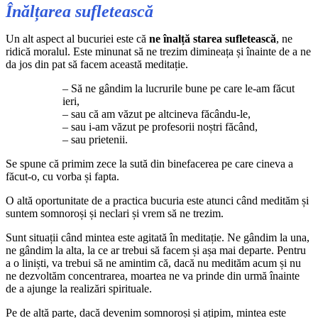
Înălțarea sufletească
Un alt aspect al bucuriei este că
ne înalță starea sufletească
, ne
ridică moralul. Este minunat să ne trezim dimineața și înainte de a ne
da jos din pat să facem această meditație.
– Să ne gândim la lucrurile bune pe care le-am făcut
ieri,
– sau că am văzut pe altcineva făcându-le,
– sau i-am văzut pe profesorii noștri făcând,
– sau prietenii.
Se spune că primim zece la sută din binefacerea pe care cineva a
făcut-o, cu vorba și fapta.
O altă oportunitate de a practica bucuria este atunci când medităm și
suntem somnoroși și neclari și vrem să ne trezim.
Sunt situații când mintea este agitată în meditație. Ne gândim la una,
ne gândim la alta, la ce ar trebui să facem și așa mai departe. Pentru
a o liniști, va trebui să ne amintim că, dacă nu medităm acum și nu
ne dezvoltăm concentrarea, moartea ne va prinde din urmă înainte
de a ajunge la realizări spirituale.
Pe de altă parte, dacă devenim somnoroși și ațipim, mintea este