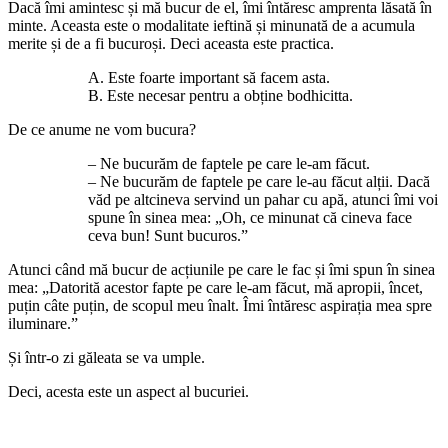
Dacă îmi amintesc și mă bucur de el, îmi întăresc amprenta lăsată în
minte. Aceasta este o modalitate ieftină și minunată de a acumula
merite și de a fi bucuroși. Deci aceasta este practica.
A. Este foarte important să facem asta.
B. Este necesar pentru a obține bodhicitta.
De ce anume ne vom bucura?
– Ne bucurăm de faptele pe care le-am făcut.
– Ne bucurăm de faptele pe care le-au făcut alții. Dacă
văd pe altcineva servind un pahar cu apă, atunci îmi voi
spune în sinea mea: „Oh, ce minunat că cineva face
ceva bun! Sunt bucuros.”
Atunci când mă bucur de acțiunile pe care le fac și îmi spun în sinea
mea: „Datorită acestor fapte pe care le-am făcut, mă apropii, încet,
puțin câte puțin, de scopul meu înalt. Îmi întăresc aspirația mea spre
iluminare.”
Și într-o zi găleata se va umple.
Deci, acesta este un aspect al bucuriei.