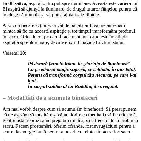
Bodhisattva, aspiră tot timpul spre iluminare. Aceasta este cariera lui.
El aspiră să ajungă la iluminare, de dragul tuturor ființelor, pentru că
înțelege că numai așa va putea ajuta toate ființele.
Apoi, cu fiecare acțiune, oricât de banală ar fi ea, ne antrenăm
mintea să fie cu această aspirație și tot timpul transformăm profanul
în sacru. Orice lucru pe care-l facem, atunci când este însoțit de
aspirația spre iluminare, devine elixirul magic al alchimistului.
Versetul
10
:
Păstrează ferm in inima ta „dorința de iluminare”
Ca pe elixirul magic suprem, ce schimbă în aur totul,
Pentru că transformă corpul tău necurat, pe care l-ai
luat
În corpul sublim al lui Buddha, d
e neegalat.
– Modalități de a acumula binefaceri
Am mai vorbit despre cum să acumulăm binefaceri. Să presupunem
că ne așezăm să medităm și că ne dorim ca meditația să fie eficientă.
Pentru asta trebuie să ne pregătim mintea, să o trecem de la profan la
sacru. Facem prosternări, oferim ofrande, rostim rugăciuni pentru a
acumula energie bună pentru a ne aduce mintea în acest loc sacru.