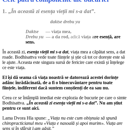
1. „
În această zi esența vieții mi s-a dat”
.
daktse drebu yu
Daktse
— viața mea,
Drebu yu
— a da rod,
adică
viața a
re esență, are
sens.
În această zi,
esența vieții mi s-a dat
, viața mea a căpătat sens, a dat
roade. Bodhisattva vede toate ființele și știe că tot ce dorește este să
le ajute. Aceasta este singura sursă de fericire care există și înțelege
ce este viața.
El își dă seama că viața noastră se datorează acestei dorințe
adânc înrădăcinată, de a fi o binecuvântare pentru toate
ființele, indiferent dacă suntem conștienți de ea sau nu.
Ceea ce se întâmplă imediat este explozia de bucurie pe care o simte
Bodhisattva.
„
În această zi esența vieții mi s-a dat”
. Nu am știut
pentru ce sunt aici.
Lama Dvora Hla spune:
„Viața nu este cum obișnuia să spună
chiropracticianul meu «Viața e nasoală și apoi murim». Viața are
sens și în sfârșit l-am găsit.”