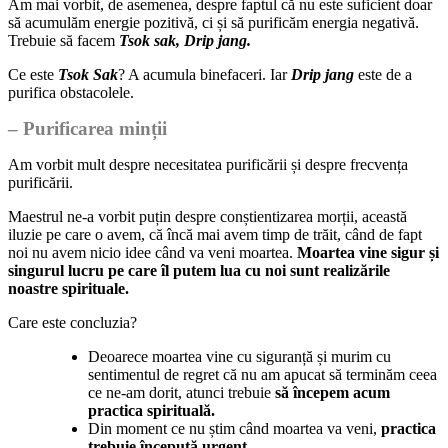
Am mai vorbit, de asemenea, despre faptul că nu este suficient doar
să acumulăm energie pozitivă, ci și să purificăm energia negativă.
Trebuie să facem
Tsok sak, Drip jang.
Ce este
Tsok Sak
? A acumula binefaceri. Iar
Drip jang
este de a
purifica obstacolele.
– Purificarea minții
Am vorbit mult despre necesitatea purificării și despre frecvența
purificării.
Maestrul ne-a vorbit puțin despre conștientizarea morții, această
iluzie pe care o avem, că încă mai avem timp de trăit, când de fapt
noi nu avem nicio idee când va veni moartea.
Moartea vine sigur și
singurul lucru pe care îl putem lua cu noi sunt realizările
noastre spirituale.
Care este concluzia?
Deoarece moartea vine cu siguranță și murim cu
sentimentul de regret că nu am apucat să terminăm ceea
ce ne-am dorit, atunci trebuie
să începem acum
practica spirituală.
Din moment ce nu știm când moartea va veni,
practica
trebuie începută urgent
.