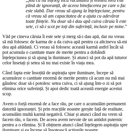
„
Știu că nu înțeleg încă vacuitatea și mintea mea este
plină de ignoranță, de aceea binefacerea pe care o fac
este slabă. Dar vreau să ajung la înțelepciune, pentru
că vreau să am capacitatea de a ajuta cu adevărat
toate ființele. Nu doar să-i dau apă cuiva căruia îi este
sete, ci să-i scot pe toți din suferință, inclusiv pe mine
.”
Văd pe cineva căruia îi este sete și merg să-i dau apă, dar nu vreau
să mă folosesc de karma de a da cuiva apă pentru ca altcineva să-mi
dea apă altădată. Ci vreau să folosesc această karmă astfel încât să
pot acumula o cantitate mare de merite pentru a dobândi
înțelepciunea și să ajung la iluminare. Și atunci să pot da apă tuturor
celor însetați și setea să nu mai existe în viața mea.
Când fapta este însoțită de aspirația spre iluminare, începe să
acumuleze o cantitate enormă de merite pentru că acum nu mă mai
gândesc doar să-i potolesc setea cuiva, ci să ajung într-o zi să pot
elimina orice suferință. Și apoi dedic toată această energie acestui
scop.
Avem o forță enormă de a face rău, pe care o acumulăm permanent
datorită ignoranței. Și prin reacțiile noastre greșite față de realitate,
acumulăm multă karmă negativă. Chiar și atunci când nu vrem să
facem rău, o facem. De aceea avem nevoie de un antidot puternic
pentru a o elimina. Și îl obținem atunci când înțelegem aspirația spre
iluminare și ea începe să însoțească acțiunile noastre.