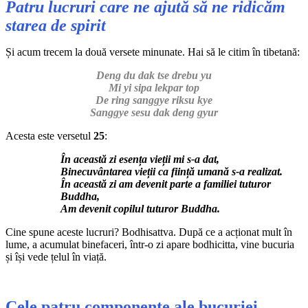
Patru lucruri care ne ajută să ne ridicăm
starea de spirit
Și acum trecem la două versete minunate. Hai să le citim în tibetană:
Deng du dak tse drebu yu
Mi yi sipa lekpar top
De ring sanggye riksu kye
Sanggye sesu dak deng gyur
Acesta este versetul
25
:
În această zi esența vieții mi s-a dat,
Binecuvântarea vieții ca ființă umană s-a realizat.
În această zi am devenit parte a familiei tuturor
Buddha,
Am devenit copilul tuturor Buddha.
Cine spune aceste lucruri? Bodhisattva. După ce a acționat mult în
lume, a acumulat binefaceri, într-o zi apare bodhicitta, vine bucuria
și își vede țelul în viață.
Cele patru componente ale bucuriei