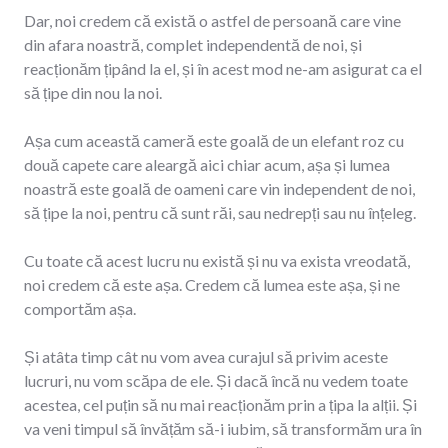
Dar, noi credem că există o astfel de persoană care vine
din afara noastră, complet independentă de noi, și
reacționăm țipând la el, și în acest mod ne-am asigurat ca el
să țipe din nou la noi.
Așa cum această cameră este goală de un elefant roz cu
două capete care aleargă aici chiar acum, așa și lumea
noastră este goală de oameni care vin independent de noi,
să țipe la noi, pentru că sunt răi, sau nedrepți sau nu înțeleg.
Cu toate că acest lucru nu există și nu va exista vreodată,
noi credem că este așa. Credem că lumea este așa, și ne
comportăm așa.
Și atâta timp cât nu vom avea curajul să privim aceste
lucruri, nu vom scăpa de ele. Și dacă încă nu vedem toate
acestea, cel puțin să nu mai reacționăm prin a țipa la alții. Și
va veni timpul să învățăm să-i iubim, să transformăm ura în