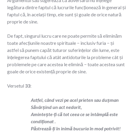
Argumentul său sugerează că adversarul nu înțelege
legătura dintre faptul că lucrurile funcționează în general și
faptul că, în același timp, ele sunt și goale de orice natură
proprie de sine.
De fapt, singurul lucru care ne poate permite să eliminăm
toate afecțiunile noastre spirituale − inclusiv furia − și
astfel să punem capăt tuturor suferințelor din lume, este
înțelegerea faptului că atât antidoturile la probleme cât și
problemele pe care acestea le elimină − toate acestea sunt
goale de orice existență proprie de sine.
Versetul
33
:
Astfel, când vezi pe acel prieten sau dușman
Săvârșind un act nedorit,
Amintește-ți că tot ceea ce se întâmplă este
condiționat .
Păstrează-ți în inimă bucuria în mod potrivit!