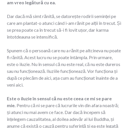
am vreo legătură cu ea.
Dar dacă mă simt rănită, se datorește rodirii seminței pe
care am plantat-o atunci când i-am rănit pe alții în trecut. Și
se prea poate ca în trecut să-i fi lovit ușor, dar karma
întotdeauna se intensifică.
Spunem că o persoană care nu a rănit pe altcineva nu poate
fi rănită. Acest lucru nu se poate întâmpla. Prin urmare,
este o iluzie. Nu în sensul că nu este real, că nu este dureros
sau nu funcționează. Iluziile funcționează. Vor funcționa și
după ce plecăm de aici, așa cum au funcționat înainte de a
veni aici.
Este o iluzie în sensul că nu este ceea ce mi se pare
mie.
Pentru că ni se pare că lucrurile vin din afara noastră;
și atunci nu mai avem ce face. Dar dacă începem să
înțelegem cauzalitatea, al doilea adevăr al lui Buddha, și
anume că există o cauză pentru suferință și ea este legată