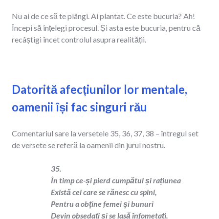
Nu ai de ce să te plângi. Ai plantat. Ce este bucuria? Ah!
Începi să înțelegi procesul. Și asta este bucuria, pentru că
recâștigi încet controlul asupra realității.
Datorită afecțiunilor lor mentale,
oamenii își fac singuri rău
Comentariul sare la versetele 35, 36, 37, 38 – întregul set
de versete se referă la oamenii din jurul nostru.
35.
În timp ce-și pierd cumpătul și rațiunea
Există cei care se rănesc cu spini,
Pentru a obține femei și bunuri
Devin obsedați și se lasă înfometați.