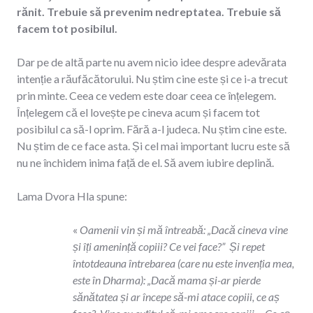
rănit. Trebuie să prevenim nedreptatea. Trebuie să
facem tot posibilul.
Dar pe de altă parte nu avem nicio idee despre adevărata
intenție a răufăcătorului. Nu știm cine este și ce i-a trecut
prin minte. Ceea ce vedem este doar ceea ce înțelegem.
Înțelegem că el lovește pe cineva acum și facem tot
posibilul ca să-l oprim. Fără a-l judeca. Nu știm cine este.
Nu știm de ce face asta. Și cel mai important lucru este să
nu ne închidem inima față de el. Să avem iubire deplină.
Lama Dvora Hla spune:
«
Oamenii vin și mă întreabă: „Dacă cineva vine
și îți amenință copiii? Ce vei face?” Și repet
întotdeauna întrebarea (care nu este invenția mea,
este în Dharma): „Dacă mama și-ar pierde
sănătatea și ar începe să-mi atace copiii, ce aș