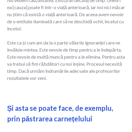
Nu vedem cauzalitatea. Există un decalaj de timp. Uneori
ea [cauza] poate fi într-o viață anterioară, iar noi nici măcar
nu știm că există o viață anterioară. De aceea avem nevoie
de o entitate iluminată care să ne deschidă ochii, încetul cu
încetul.
Este ca și cum am da la o parte vălurile ignoranței care ne
învăluie mintea. Este nevoie de timp pentru a le îndepărta.
Este nevoie de multă muncă pentru a le elimina. Pentru asta
va trebui să fim răbdători cu noi înșine. Procesul necesită
timp. Dacă urmăm îndrumările adecvate ale profesorilor
rezultatele vor veni.
Și asta se poate face, de exemplu,
prin păstrarea carnețelului