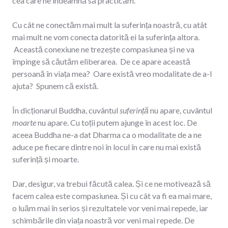
cea care ne îndeamnă să practicăm.
Cu cât ne conectăm mai mult la suferința noastră, cu atât
mai mult ne vom conecta datorită ei la suferința altora.
Această conexiune ne trezește compasiunea și ne va
împinge să căutăm eliberarea. De ce apare această
persoană în viața mea? Oare există vreo modalitate de a-l
ajuta? Spunem că există.
În dicționarul Buddha, cuvântul
suferință
nu apare, cuvântul
moarte
nu apare. Cu toții putem ajunge în acest loc. De
aceea Buddha ne-a dat Dharma ca o modalitate de a ne
aduce pe fiecare dintre noi în locul în care nu mai există
suferință și moarte.
Dar, desigur, va trebui făcută calea. Și ce ne motivează să
facem calea este compasiunea. Și cu cât va fi ea mai mare,
o luăm mai în serios și rezultatele vor veni mai repede, iar
schimbările din viața noastră vor veni mai repede. De