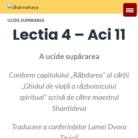
Skip
to
Dharmakaya
content
UCIDE SUPARAREA
Lectia 4 – Aci 11
A ucide supărarea
Conform capitolului „Răbdarea” al cărții
„Ghidul de viață a războinicului
spiritual” scrisă de către maestrul
Shantideva
Traducere a conferințelor Lamei Dvora
Tzvieli