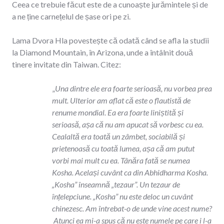
Ceea ce trebuie făcut este de a cunoaște jurămintele și de
a ne ține carnețelul de șase ori pe zi.
Lama Dvora Hla povestește că odată când se afla la studii
la Diamond Mountain, în Arizona, unde a întâlnit două
tinere invitate din Taiwan. Citez:
„
Una dintre ele era foarte serioasă, nu vorbea prea
mult. Ulterior am aflat că este o flautistă de
renume mondial. Ea era foarte liniștită și
serioasă, așa că nu am apucat să vorbesc cu ea.
Cealaltă era toată un zâmbet, sociabilă și
prietenoasă cu toată lumea, așa că am putut
vorbi mai mult cu ea. Tânăra fată se numea
Kosha. Același cuvânt ca din Abhidharma Kosha.
„Kosha” înseamnă „tezaur”. Un tezaur de
înțelepciune. „Kosha” nu este deloc un cuvânt
chinezesc. Am întrebat-o de unde vine acest nume?
Atunci ea mi-a spus că nu este numele pe care i l-a