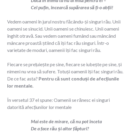
Dacă în inima ta nu ai milă pentru ei –
Cel puțin, încearcă supărarea să ți-o abții!
Vedem oameni în jurul nostru făcându-și singuri rău. Unii
oameni se sinucid. Unii oameni se chinuiesc. Unii oameni
înghit otravă. Sau vedem oameni fumând sau mâncând
mâncare proastă știind că își fac rău singuri. Într-o
varietate de moduri, oamenii își fac singuri rău.
Fiecare se prețuiește pe sine, fiecare se iubește pe sine, și
nimeni nu vrea să sufere. Totuși oamenii își fac singuri rău.
De ce fac asta?
Pentru că sunt conduși de afecțiunile
lor mentale.
În versetul 37 el spune: Oamenii se rănesc ei singuri
datorită afecțiunilor lor mentale
Mai este de mirare, că nu pot înceta
De a face rău și altor făpturi?