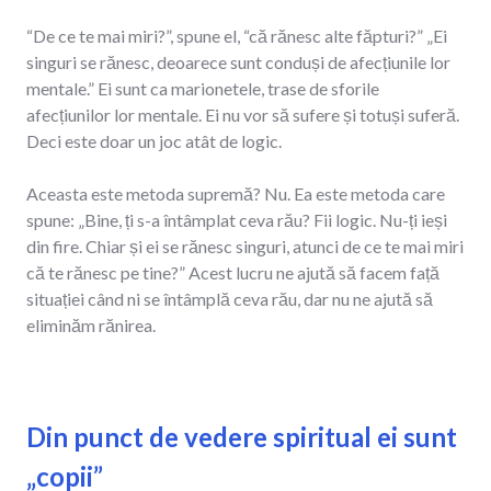
“De ce te mai miri?”, spune el, “că rănesc alte făpturi?” „Ei
singuri se rănesc, deoarece sunt conduși de afecțiunile lor
mentale.” Ei sunt ca marionetele, trase de sforile
afecțiunilor lor mentale. Ei nu vor să sufere și totuși suferă.
Deci este doar un joc atât de logic.
Aceasta este metoda supremă? Nu. Ea este metoda care
spune: „Bine, ți s-a întâmplat ceva rău? Fii logic. Nu-ți ieși
din fire. Chiar și ei se rănesc singuri, atunci de ce te mai miri
că te rănesc pe tine?” Acest lucru ne ajută să facem față
situației când ni se întâmplă ceva rău, dar nu ne ajută să
eliminăm rănirea.
Din punct de vedere spiritual ei sunt
„copii”