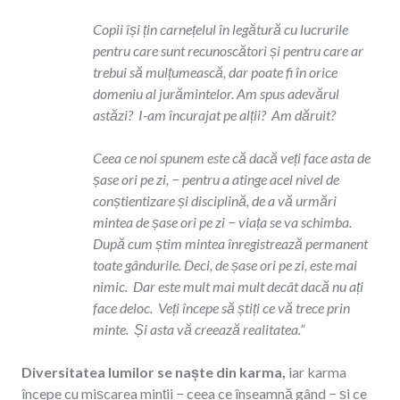
Copii își țin carnețelul în legătură cu lucrurile
pentru care sunt recunoscători și pentru care ar
trebui să mulțumească, dar poate fi în orice
domeniu al jurămintelor. Am spus adevărul
astăzi? I-am încurajat pe alții? Am dăruit?
Ceea ce noi spunem este că dacă veți face asta de
șase ori pe zi, − pentru a atinge acel nivel de
conștientizare și disciplină, de a vă urmări
mintea de șase ori pe zi − viața se va schimba.
După cum știm mintea înregistrează permanent
toate gândurile. Deci, de șase ori pe zi, este mai
nimic. Dar este mult mai mult decât dacă nu ați
face deloc. Veți începe să știți ce vă trece prin
minte. Și asta vă creează realitatea.”
Diversitatea lumilor se naște din karma,
iar karma
începe cu mișcarea minții − ceea ce înseamnă gând − și ce