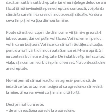
dacă am sută la sută dreptate, iar el nu înțelege deloc ce am
făcut și mă învinuiește pe nedrept, nu contează, voi planta
sămânța care îmi va crea din nou aceeași situație. Va dura
ceva timp și el va țipa din nou la mine.
Poate că mă vor cuprinde din nou nervii și mi-e greu să-l
iubesc acum, dar cel puțin voi tăcea. Voi încremeni pe loc,
voi fi ca un buștean. Voi încerca să nu înrăutățesc situația,
pentru a nu învârti din nou roata Samsarei. M-am oprit. Și
nu contează cine are dreptate. De îndată ce țip, îmi scurtez
viața, așa cum am vorbit în primul verset. Nu contează cine
are dreptate.
Nu-mi permit să mai reacționez agresiv, pentru că, de
îndată ce fac asta, m-am asigurat ca agresiunea să revină
la mine. Și ea va reveni cu și mai multă forță.
Deci primul lucru este:
– de a nu reacționa agresiv la o agresiune.