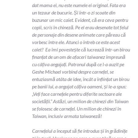
dat mama ei, nu este numele ei original. Fata era
un tezaur de bucurie. Și într-o zi scoate din
buzunar un mic caiet. Evident, că era ceva pentru
copii, scris în chineză. Pe el erau desenate tot felul
de personaje din desene animate care păreau că
vorbesc între ele. Atunci o întreb ce este acest
caiet? Ea îmi povestește că lucrează într-un birou
finanțat de un om de afaceri taiwanez împreună
cu câțiva angajați. Patronul după ce l-a auzit pe
Geshe Michael vorbind despre carnețel, se
entuziasmă atâta de idee, încât a înființat un birou
pe banii lui, a angajat câțiva oameni, și le-a spus:
„Veți face carnețele pentru diferite sectoare ale
societății.” Astăzi, un milion de chinezi din Taiwan
se folosesc de carnețel. Un milion de chinezi în
Taiwan, inclusiv armata taiwaneză!
Carnețelul a început să fie introdus și în grădinițe