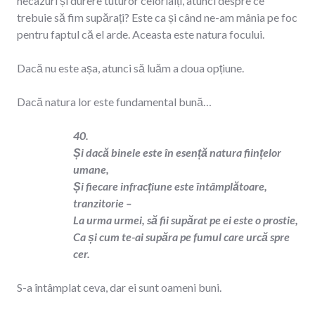
necazuri și durere tuturor celorlalți, atunci despre ce
trebuie să fim supărați? Este ca și când ne-am mânia pe foc
pentru faptul că el arde. Aceasta este natura focului.
Dacă nu este așa, atunci să luăm a doua opțiune.
Dacă natura lor este fundamental bună…
40.
Și dacă binele este în esență natura ființelor
umane,
Și fiecare infracțiune este întâmplătoare,
tranzitorie –
La urma urmei, să fii supărat pe ei este o prostie,
Ca și cum te-ai supăra pe fumul care urcă spre
cer.
S-a întâmplat ceva, dar ei sunt oameni buni.