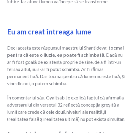
iubire. Iar atunci lumea va începe să se transforme.
Eu am creat întreaga lume
Deci acesta este răspunsul maestrului Shantideva:
tocmai
pentru că este o iluzie, ea poate fi schimbată
. Dacă nu
ar fi fost goală de existența proprie de sine, de a fi într-un
fel sau altul, nu s-ar fi putut schimba. Ar fi rămas
permanent fixă. Dar tocmai pentru că lumea nu este fixă, și
vine din noi, o putem schimba.
În comentariul său, Gyaltsab Je explică faptul că afirmația
adversarului din versetul 32 reflectă concepția greșită a
lumii care crede că cele două niveluri ale realității
(realitatea falsă și realitatea ultimă) nu pot exista simultan.