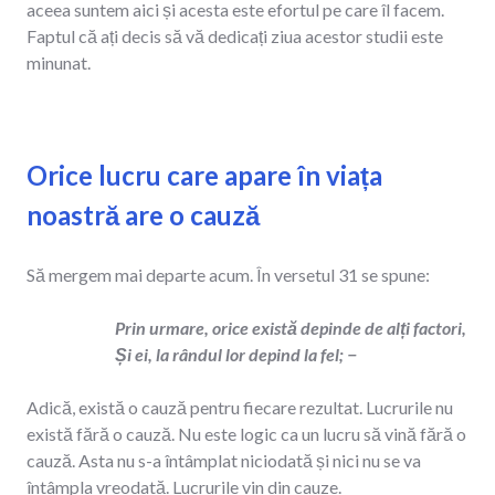
aceea suntem aici și acesta este efortul pe care îl facem.
Faptul că ați decis să vă dedicați ziua acestor studii este
minunat.
Orice lucru care apare în viața
noastră are o cauză
Să mergem mai departe acum. În versetul 31 se spune:
Prin urmare, orice există depinde de alți factori,
Și ei, la rândul lor depind la fel; −
Adică, există o cauză pentru fiecare rezultat. Lucrurile nu
există fără o cauză. Nu este logic ca un lucru să vină fără o
cauză. Asta nu s-a întâmplat niciodată și nici nu se va
întâmpla vreodată. Lucrurile vin din cauze.