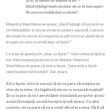
Și ei, la rândul lor depind la fel; −
Dacă înțelegi toate acestea, de ce te mai superi
Pe ceva ce există doar ca iluzie?
Maestrul Shantideva ne spune: „
Dacă înțelegi că lucrurile nu
vin întâmplător și nici nu vin de la o putere supremă, ci provin
din modul în care te-ai comportat cu alții în trecut, atunci de ce
te superi pe ceva ce există doar ca iluzie?
”
Ce vrea să spună prin „doar ca iluzie”? Vine cineva și țipă la
noi. Vine mașina peste noi și ne rănește. Maestrul
Shantideva ne spune că este o iluzie. Oare este o iluzie
când mașina mă lovește? Dar doare.
A fi o iluzie, este în sensul că mi se pare că mașina nu
vine de la mine. Ce legătură am eu cu această mașină?
Și cu toate că nu l-am întâlnit niciodată pe șofer și nici
această mașină, ea mă lovește și mă doare. Cu alte
cuvinte, mi se pare că ea a venit din afara mea, fără să