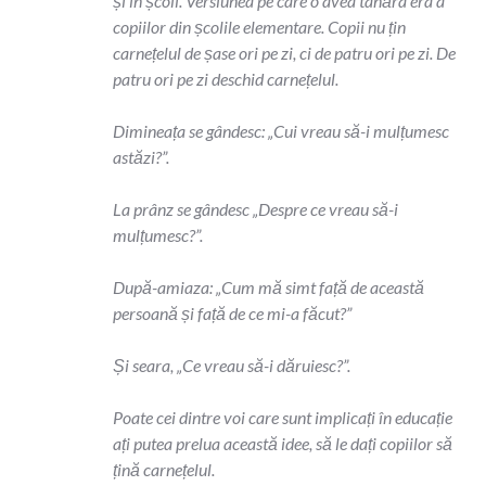
și în școli. Versiunea pe care o avea tânăra era a
copiilor din școlile elementare. Copii nu țin
carnețelul de șase ori pe zi, ci de patru ori pe zi. De
patru ori pe zi deschid carnețelul.
Dimineața se gândesc: „Cui vreau să-i mulțumesc
astăzi?”.
La prânz se gândesc „Despre ce vreau să-i
mulțumesc?”.
După-amiaza: „Cum mă simt față de această
persoană și față de ce mi-a făcut?”
Și seara, „Ce vreau să-i dăruiesc?”.
Poate cei dintre voi care sunt implicați în educație
ați putea prelua această idee, să le dați copiilor să
țină carnețelul.