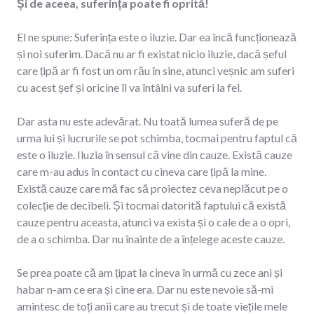
Și de aceea, suferința poate fi oprită!
El ne spune: Suferința este o iluzie. Dar ea încă funcționează
și noi suferim. Dacă nu ar fi existat nicio iluzie, dacă șeful
care țipă ar fi fost un om rău în sine, atunci veșnic am suferi
cu acest șef și oricine îl va întâlni va suferi la fel.
Dar asta nu este adevărat. Nu toată lumea suferă de pe
urma lui și lucrurile se pot schimba, tocmai pentru faptul că
este o iluzie. Iluzia în sensul că vine din cauze. Există cauze
care m-au adus în contact cu cineva care țipă la mine.
Există cauze care mă fac să proiectez ceva neplăcut pe o
colecție de decibeli. Și tocmai datorită faptului că există
cauze pentru aceasta, atunci va exista și o cale de a o opri,
de a o schimba. Dar nu înainte de a înțelege aceste cauze.
Se prea poate că am țipat la cineva în urmă cu zece ani și
habar n-am ce era și cine era. Dar nu este nevoie să-mi
amintesc de toți anii care au trecut și de toate viețile mele