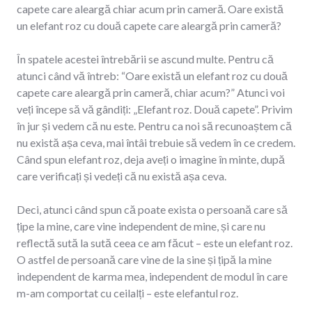
capete care aleargă chiar acum prin cameră. Oare există
un elefant roz cu două capete care aleargă prin cameră?
În spatele acestei întrebării se ascund multe. Pentru că
atunci când vă întreb: “Oare există un elefant roz cu două
capete care aleargă prin cameră, chiar acum?” Atunci voi
veți începe să vă gândiți: „Elefant roz. Două capete”. Privim
în jur și vedem că nu este. Pentru ca noi să recunoaștem că
nu există așa ceva, mai întâi trebuie să vedem în ce credem.
Când spun elefant roz, deja aveți o imagine în minte, după
care verificați și vedeți că nu există așa ceva.
Deci, atunci când spun că poate exista o persoană care să
țipe la mine, care vine independent de mine, și care nu
reflectă sută la sută ceea ce am făcut – este un elefant roz.
O astfel de persoană care vine de la sine și țipă la mine
independent de karma mea, independent de modul în care
m-am comportat cu ceilalți – este elefantul roz.