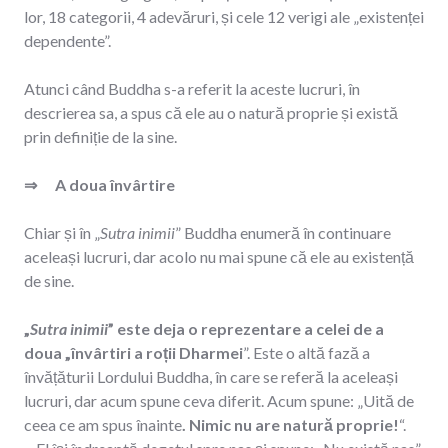
lor, 18 categorii, 4 adevăruri, și cele 12 verigi ale „existenței
dependente”.
Atunci când Buddha s-a referit la aceste lucruri, în
descrierea sa, a spus că ele au o natură proprie și există
prin definiție de la sine.
⇒ A doua învârtire
Chiar și în „
Sutra inimii
” Buddha enumeră în continuare
aceleași lucruri, dar acolo nu mai spune că ele au existență
de sine.
„
Sutra inimii
” este deja o reprezentare a celei de a
doua „învârtiri a roții Dharmei
”. Este o altă fază a
învățăturii Lordului Buddha, în care se referă la aceleași
lucruri, dar acum spune ceva diferit. Acum spune: „Uită de
ceea ce am spus înainte
. Nimic nu are natură proprie!
“.