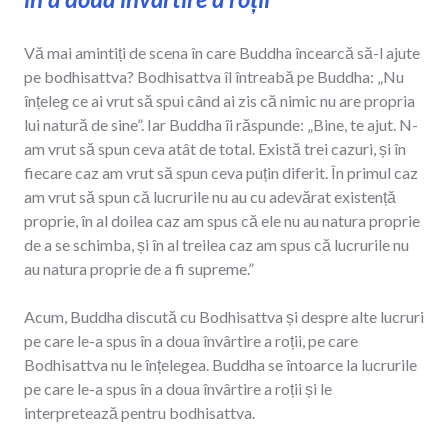
Vă mai amintiți de scena în care Buddha încearcă să-l ajute
pe bodhisattva? Bodhisattva îl întreabă pe Buddha: „Nu
înțeleg ce ai vrut să spui când ai zis că nimic nu are propria
lui natură de sine”. Iar Buddha îi răspunde: „Bine, te ajut. N-
am vrut să spun ceva atât de total. Există trei cazuri, și în
fiecare caz am vrut să spun ceva puțin diferit. În primul caz
am vrut să spun că lucrurile nu au cu adevărat existență
proprie, în al doilea caz am spus că ele nu au natura proprie
de a se schimba, și în al treilea caz am spus că lucrurile nu
au natura proprie de a fi supreme.”
Acum, Buddha discută cu Bodhisattva și despre alte lucruri
pe care le-a spus în a doua învârtire a roții, pe care
Bodhisattva nu le înțelegea. Buddha se întoarce la lucrurile
pe care le-a spus în a doua învârtire a roții și le
interpretează pentru bodhisattva.