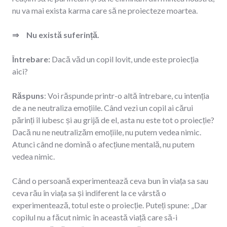
nu va mai exista karma care să ne proiecteze moartea.
⇒ Nu există suferință.
Întrebare:
Dacă văd un copil lovit, unde este proiecția
aici?
Răspuns
: Voi răspunde printr-o altă întrebare, cu intenția
de a ne neutraliza emoțiile. Când vezi un copil ai cărui
părinți îl iubesc și au grijă de el, asta nu este tot o proiecție?
Dacă nu ne neutralizăm emoțiile, nu putem vedea nimic.
Atunci când ne domină o afecțiune mentală, nu putem
vedea nimic.
Când o persoană experimentează ceva bun în viața sa sau
ceva rău în viața sa și indiferent la ce vârstă o
experimentează, totul este o proiecție. Puteți spune: „Dar
copilul nu a făcut nimic în această viață care să-i