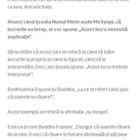
ca luna. Are unicitate.
Atunci când școala
Numai Minte
aude
Ma kyepa
, că
lucrurile nu încep, ei vor spune: „Acest lucru necesită
explicație”.
Să nu uităm că acest curs se referă la când să luăm
lucrurile la propriu și când la figurat, când să le
interpretăm. Deci, aici școala spune: „Acest lucru trebuie
interpretat”.
Bodhisattva îi spune lui Buddha: „La ce te referi când spui
că soarele nu răsare?”.
Acest exemplu se referă la afirmația „nu începe”.
Este ca și cum Buddha îi spune: „Desigur că soarele răsare
de la sine. Îl vezi că răsare în fiecare dimineață și alți șase