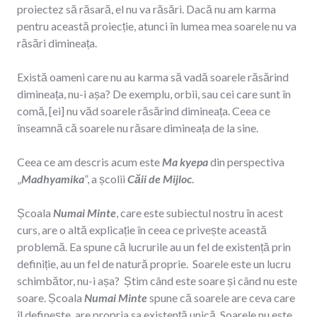
proiectez să răsară, el nu va răsări. Dacă nu am karma
pentru această proiecție, atunci în lumea mea soarele nu va
răsări dimineața.
Există oameni care nu au karma să vadă soarele răsărind
dimineața, nu-i așa? De exemplu, orbii, sau cei care sunt în
comă, [ei] nu văd soarele răsărind dimineața. Ceea ce
înseamnă că soarele nu răsare dimineața de la sine.
Ceea ce am descris acum este
Ma kyepa
din perspectiva
„
Madhyamika
”, a școlii
Căii de Mijloc
.
Școala
Numai Minte
, care este subiectul nostru în acest
curs, are o altă explicație în ceea ce privește această
problemă. Ea spune că lucrurile au un fel de existență prin
definiție, au un fel de natură proprie. Soarele este un lucru
schimbător, nu-i așa? Știm când este soare și când nu este
soare. Școala
Numai Minte
spune că soarele are ceva care
îl definește, are propria sa existență unică. Soarele nu este