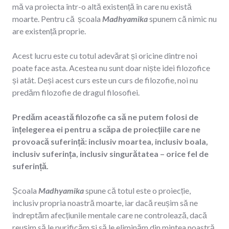
mă va proiecta într-o altă existență în care nu există
moarte. Pentru că școala
Madhyamika
spunem că nimic nu
are existență proprie.
Acest lucru este cu totul adevărat și oricine dintre noi
poate face asta. Acestea nu sunt doar niște idei filozofice
și atât. Deși acest curs este un curs de filozofie, noi nu
predăm filozofie de dragul filosofiei.
Predăm această filozofie ca să ne putem folosi de
înțelegerea ei pentru a scăpa de proiecțiile care ne
provoacă suferință: inclusiv moartea, inclusiv boala,
inclusiv suferința, inclusiv singurătatea – orice fel de
suferință.
Școala
Madhyamika
spune că totul este o proiecție,
inclusiv propria noastră moarte, iar dacă reușim să ne
îndreptăm afecțiunile mentale care ne controlează, dacă
reușim să le purificăm și să le eliminăm din mintea noastră,