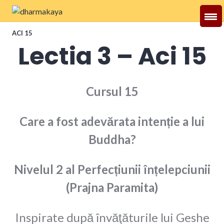
Skip
to
Dharmakaya
content
ACI 15
Lectia 3 – Aci 15
Cursul 15
Care a fost adevărata intenție a lui
Buddha?
Nivelul 2 al Perfecțiunii înțelepciunii
(Prajna Paramita)
Inspirate după învăţăturile lui Geshe