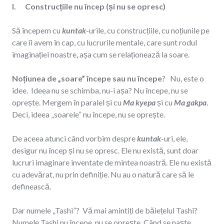
I. Construcțiile nu încep (și nu se opresc)
Să începem cu
kuntak
-urile, cu construcțiile, cu noțiunile pe
care îi avem în cap, cu lucrurile mentale, care sunt rodul
imaginației noastre, așa cum se relaționează la soare.
Noțiunea de „soare” începe sau nu începe
? Nu, este o
idee. Ideea nu se schimba, nu-i așa? Nu începe, nu se
oprește. Mergem în paralel și cu
Ma kyepa
și cu
Ma gakpa
.
Deci, ideea „soarele” nu începe, nu se oprește.
De aceea atunci când vorbim despre
kuntak
-uri, ele,
desigur nu încep și nu se opresc. Ele nu există, sunt doar
lucruri imaginare inventate de mintea noastră. Ele nu există
cu adevărat, nu prin definiție. Nu au o natură care să le
definească.
Dar numele „Tashi”? Vă mai amintiți de băiețelul Tashi?
Numele Tashi nu începe, nu se oprește. Când se naște