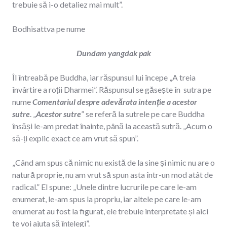
trebuie să i-o detaliez mai mult”.
Bodhisattva pe nume
Dundam yangdak pak
Îl întreabă pe Buddha, iar răspunsul lui începe „A treia
învârtire a roții Dharmei”. Răspunsul se găsește în sutra pe
nume
Comentariul despre adevărata intenție a acestor
sutre
. „
Acestor sutre
” se referă la sutrele pe care Buddha
însăși le-am predat înainte, până la această sutră. „Acum o
să-ți explic exact ce am vrut să spun”.
„Când am spus că nimic nu există de la sine și nimic nu are o
natură proprie, nu am vrut să spun asta într-un mod atât de
radical.” El spune: „Unele dintre lucrurile pe care le-am
enumerat, le-am spus la propriu, iar altele pe care le-am
enumerat au fost la figurat, ele trebuie interpretate și aici
te voi ajuta să înțelegi”.