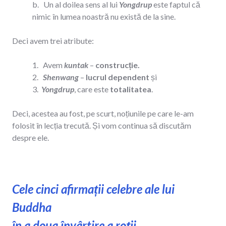
b. Un al doilea sens al lui
Yongdrup
este faptul că
nimic în lumea noastră nu există de la sine.
Deci avem trei atribute:
1. Avem
kuntak
–
construcție.
2.
Shenwang
–
lucrul dependent
și
3.
Yongdrup
, care este
totalitatea
.
Deci, acestea au fost, pe scurt, noțiunile pe care le-am
folosit în lecția trecută. Și vom continua să discutăm
despre ele.
Cele cinci afirmații celebre ale lui
Buddha
în a doua învârtire a roții