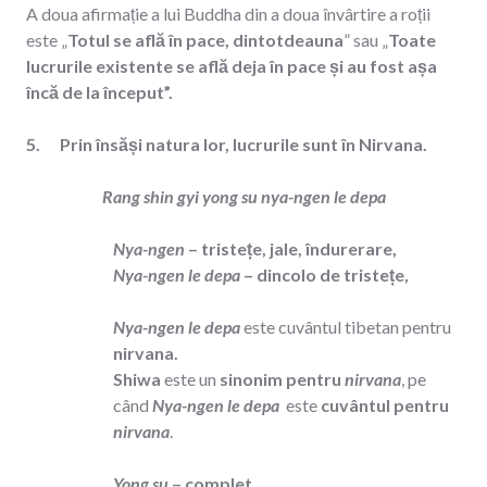
A doua afirmație a lui Buddha din a doua învârtire a roții
este „
Totul se află în pace, dintotdeauna
” sau „
Toate
lucrurile existente se află deja în pace
și au fost așa
încă de la început”.
5. Prin însăși natura lor, lucrurile sunt în Nirvana.
Rang shin gyi yong su nya-ngen le depa
Nya-ngen
– tristețe, jale, îndurerare,
Nya-ngen le depa
– dincolo de tristețe,
Nya-ngen le depa
este cuvântul tibetan pentru
nirvana.
Shiwa
este un
sinonim pentru
nirvana
, pe
când
Nya-ngen le depa
este
cuvântul pentru
nirvana
.
Yong su
– complet,