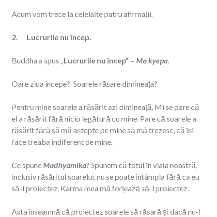
Acum vom trece la celelalte patru afirmații.
2. Lucrurile nu încep.
Buddha a spus „
Lucrurile nu încep” –
Ma kyepa
.
Oare ziua începe? Soarele răsare dimineața?
Pentru mine soarele a răsărit azi dimineață. Mi se pare că
el a răsărit fără nicio legătură cu mine. Pare că soarele a
răsărit fără să mă aștepte pe mine să mă trezesc, că își
face treaba indiferent de mine.
Ce spune
Madhyamika
? Spunem că totul în viața noastră,
inclusiv răsăritul soarelui, nu se poate întâmpla fără ca eu
să-l proiectez. Karma mea mă forțează să-l proiectez.
Asta înseamnă că proiectez soarele să răsară și dacă nu-l