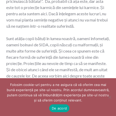
pricinuiască bătaia!”. Da, probabil că așa este, dar asta
este tot o proiecție karmică din semințele lui karmice. Și
pentru asta suntem aici. Dacă înțelegem aceste lucruri, nu
vom mai planta semințe negative și atunci nu va mai trebui
să ne naștem într-o realitate suferindă.
Sunt atâția copii bătuți în lumea noastră, oameni înfometați,
oameni bolnavi de SIDA, copii născuți cu malformații, și
multe alte forme de suferință. Și ceea ce spunem este că
fiecare formă de suferință din lumea noastră vine din
proiecție. Proiecțiile au nevoie de timp ca să se manifeste.
Și de obicei atunci când ele se manifestă, de mult am uitat
de cauzele lor. De aceea vorbim aici despre toate aceste
lucruri.
Folosim cookie-uri pentru a ne asigura că vă oferim cea mai
bună experiență pe site-ul nostru. Prin acordul dumneavoastră,
Această învățătură ne aduce în starea în care să nu mai
putem continua să vă îmbunătățim experiența pe site-ul nostru
avem de a face cu astfel de situații. Ele nu se vor mai
și să oferim conținut relevant. ​
întâmpla în viața noastră, pentru că nu vom mai avea karma
De acord
să le proiectăm.