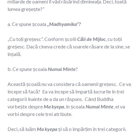
miliarde de oameni îl văd răsărind dimineața. Deci, toată
lumea greșește?”
a. Ce spune școala
„Madhyamika”?
„Cu toți greșesc”. Conform școlii
Căii de Mijloc
, cu toții
greșesc. Dacă cineva crede că soarele răsare de la sine, se
înșală.
b. Ce spune școala
Numai Minte
?
Această școală nu va considera că oamenii greșesc. Ce va
începe să facă? Ea va începe să împartă lucrurile în trei
categorii înainte de a da un răspuns. Când Buddha
vorbește despre
Ma kyepa
, în școala
Numai Minte
, el va
vorbi despre cele trei atribute.
Deci, să luăm
Ma kyepa
și să o împărțim în trei categorii.