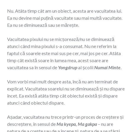
Nu. Atâta timp cât am un obiect, acesta are vacuitatea lui.
Ea nu devine mai puțină vacuitate sau mai multă vacuitate.
Ea nu se diminuează sau se mărește.
Vacuitatea pixului nu se micșorează/nu se diminuează
atunci când mina pixului s-a consumat. Nu ne referim la
faptul că soarele este mai sus pe cer, mai jos pe cer. Atâta
timp cât există soare în lumea mea, acest soare are
vacuitatea sa în sensul de
Yongdrup
al școlii
Numai Minte
.
Vom vorbi mai mult despre asta, încă nu am terminat de
explicat. Vacuitatea soarelui nu se diminuează și nu dispare
încet. Ea există atâta timp cât obiectul există și dispare
atunci când obiectul dispare.
Așadar, vacuitatea nu trece printr-un proces de creștere și
descreștere, în sensul de
Ma kyepa, Ma gakpa
– nu are
natura de a crește sau de a începe și, natura de a se sfârși.