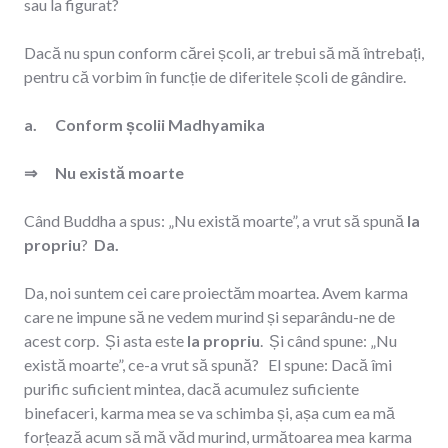
sau la figurat?
Dacă nu spun conform cărei școli, ar trebui să mă întrebați,
pentru că vorbim în funcție de diferitele școli de gândire.
a. Conform școlii Madhyamika
⇒
Nu există moarte
Când Buddha a spus: „Nu există moarte”, a vrut să spună
la
propriu
?
Da.
Da, noi suntem cei care proiectăm moartea. Avem karma
care ne impune să ne vedem murind și separându-ne de
acest corp. Și asta este
la propriu
. Și când spune: „Nu
există moarte”, ce-a vrut să spună? El spune: Dacă îmi
purific suficient mintea, dacă acumulez suficiente
binefaceri, karma mea se va schimba și, așa cum ea mă
forțează acum să mă văd murind, următoarea mea karma