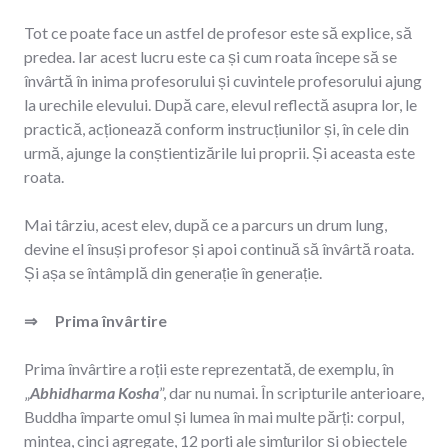
Tot ce poate face un astfel de profesor este să explice, să
predea. Iar acest lucru este ca și cum roata începe să se
învârtă în inima profesorului și cuvintele profesorului ajung
la urechile elevului. După care, elevul reflectă asupra lor, le
practică, acționează conform instrucțiunilor și, în cele din
urmă, ajunge la conștientizările lui proprii. Și aceasta este
roata.
Mai târziu, acest elev, după ce a parcurs un drum lung,
devine el însuși profesor și apoi continuă să învârtă roata.
Și așa se întâmplă din generație în generație.
⇒ Prima învârtire
Prima învârtire a roții este reprezentată, de exemplu, în
„
Abhidharma Kosha
”, dar nu numai. În scripturile anterioare,
Buddha împarte omul și lumea în mai multe părți: corpul,
mintea, cinci agregate, 12 porți ale simțurilor și obiectele