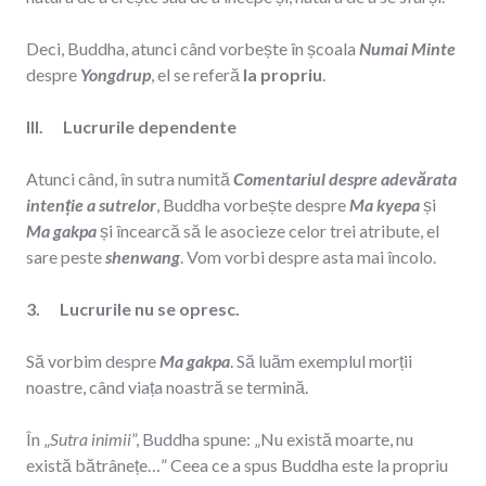
Deci, Buddha, atunci când vorbește în școala
Numai Minte
despre
Yongdrup
, el se referă
la propriu
.
III. Lucrurile dependente
Atunci când, în sutra numită
Comentariul despre adevărata
intenție a sutrelor
, Buddha vorbește despre
Ma kyepa
și
Ma gakpa
și încearcă să le asocieze celor trei atribute, el
sare peste
shenwang
. Vom vorbi despre asta mai încolo.
3. Lucrurile nu se opresc.
Să vorbim despre
Ma gakpa
. Să luăm exemplul morții
noastre, când viața noastră se termină.
În „
Sutra inimii
”, Buddha spune: „Nu există moarte, nu
există bătrânețe…” Ceea ce a spus Buddha este la propriu