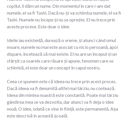
copilul, îi dăm un nume. Din momentul în care i-am dat
numele, el va fi Tashi. Dacă nu-și va schimba numele, el va fi
Tashi. Numele nu începe și nu se oprește. El nu trece prin
aceste procese. Este doar o idee.
Ideile iau existență, durează o vreme, și atunci când omul
moare, numele nu mai este asociat cu nicio persoană, apoi
dispare, încetează să mai existe. El nu are un început și un
sfârșit ca soarele care răsare și apune, fenomen care se
schimbă, el este doar un concept în capul nostru.
Ceea ce spunem este că ideea nu trece prin acest proces.
Dacă ideea va fi denumită altfel mai târziu, nu contează.
Ideea din mintea noastră este constantă. Poate mai târziu
gândirea mea se va dezvolta, dar atunci va fi deja o idee
nouă. O idee, odată ce vine în ființă, este permanentă. Așa
este descrisă în această școală.