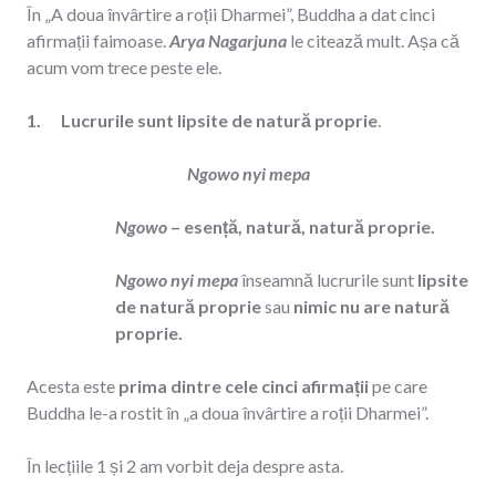
În „A doua învârtire a roții Dharmei”, Buddha a dat cinci
afirmații faimoase.
Arya Nagarjuna
le citează mult. Așa că
acum vom trece peste ele.
1. Lucrurile sunt lipsite de natură proprie
.
Ngowo nyi mepa
Ngowo
– esență, natură, natură proprie.
Ngowo nyi mepa
înseamnă lucrurile sunt
lipsite
de natură proprie
sau
nimic nu are natură
proprie.
Acesta este
prima dintre cele cinci afirmații
pe care
Buddha le-a rostit în „a doua învârtire a roții Dharmei”.
În lecțiile 1 și 2 am vorbit deja despre asta.