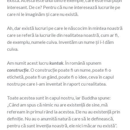
există. Acesta este unul dintre exemple, care este mai puțin
interesant. De ce? Pentru că nu ne interesează lucrurile pe
care ni le imaginăm și care nu există.
Ah, dar există lucruri pe care le născocim în mintea noastră
care se referă la lucrurile din realitatea noastră, cum ar fi,
de exemplu, numele cuiva. Inventăm un nume și i-l dăm
cuiva.
Am numit acest lucru
kuntak
. În română spunem
construcție
. O construcție poate fi un nume, poate fi o
etichetă, poate fi un gând, poate fi o idee, ceva în capul
nostru pe care l-am inventat în raport cu realitatea.
Toate acestea sunt în capul nostru, iar Buddha spune:
„Când am spus că nimic nu are existență de sine, mă
refeream în primul rând la acestea. Ele nu au existență prin
definiție. Nu au o anumită natură care să le definească,
pentru că sunt invenția noastră, ele nici măcar nu există”.