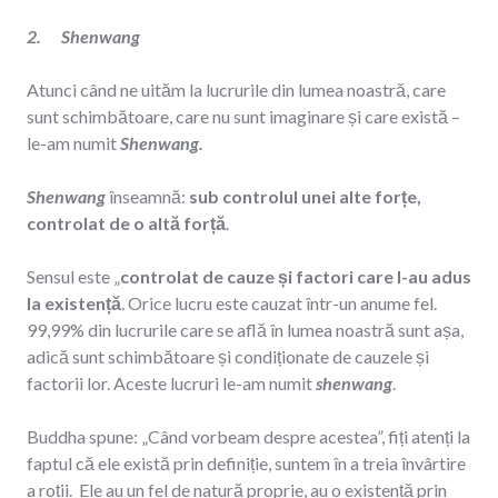
2. Shenwang
Atunci când ne uităm la lucrurile din lumea noastră, care
sunt schimbătoare, care nu sunt imaginare și care există –
le-am numit
Shenwang.
Shenwang
înseamnă:
sub controlul unei alte forțe,
controlat de o altă forță
.
Sensul este „
controlat de cauze și factori care l-au adus
la existență
. Orice lucru este cauzat într-un anume fel.
99,99% din lucrurile care se află în lumea noastră sunt așa,
adică sunt schimbătoare și condiționate de cauzele și
factorii lor. Aceste lucruri le-am numit
shenwang
.
Buddha spune: „Când vorbeam despre acestea”, fiți atenți la
faptul că ele există prin definiție, suntem în a treia învârtire
a roții. Ele au un fel de natură proprie, au o existență prin