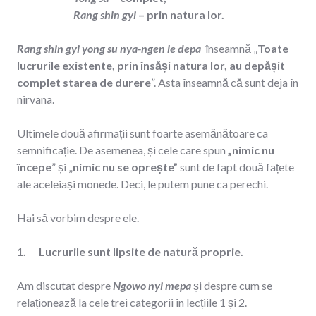
Rang shin gyi
– prin natura lor.
Rang shin gyi yong su nya-ngen le depa
înseamnă „
Toate
lucrurile existente, prin însăși natura lor, au depășit
complet starea de durere
”. Asta înseamnă că sunt deja în
nirvana.
Ultimele două afirmații sunt foarte asemănătoare ca
semnificație. De asemenea, și cele care spun
„nimic nu
începe
” și „
nimic nu se oprește”
sunt de fapt două fațete
ale aceleiași monede. Deci, le putem pune ca perechi.
Hai să vorbim despre ele.
1. Lucrurile sunt lipsite de natură proprie.
Am discutat despre
Ngowo nyi mepa
și despre cum se
relaționează la cele trei categorii în lecțiile 1 și 2.