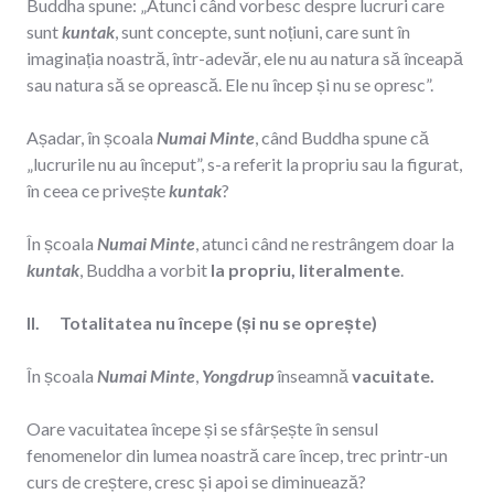
Buddha spune: „Atunci când vorbesc despre lucruri care
sunt
kuntak
, sunt concepte, sunt noțiuni, care sunt în
imaginația noastră, într-adevăr, ele nu au natura să înceapă
sau natura să se oprească. Ele nu încep și nu se opresc”.
Așadar, în școala
Numai Minte
, când Buddha spune că
„lucrurile nu au început”, s-a referit la propriu sau la figurat,
în ceea ce privește
kuntak
?
În școala
Numai Minte
, atunci când ne restrângem doar la
kuntak
, Buddha a vorbit
la propriu, literalmente
.
II. Totalitatea nu începe (și nu se oprește)
În școala
Numai Minte
,
Yongdrup
înseamnă
vacuitate.
Oare vacuitatea începe și se sfârșește în sensul
fenomenelor din lumea noastră care încep, trec printr-un
curs de creștere, cresc și apoi se diminuează?