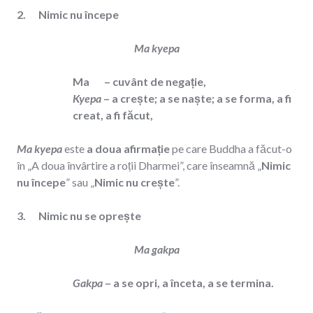
2. Nimic nu începe
Ma kyepa
Ma – cuvânt de negație,
Kyepa
– a crește; a se naște; a se forma, a fi
creat, a fi făcut,
Ma kyepa
este
a doua afirmație
pe care Buddha a făcut-o
în „A doua învârtire a roții Dharmei”, care înseamnă „
Nimic
nu începe
” sau „
Nimic nu crește
”.
3. Nimic nu se oprește
Ma gakpa
Gakpa
– a se opri, a înceta, a se termina.