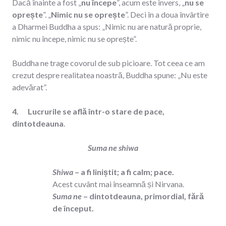
Dacă înainte a fost „
nu începe
”, acum este invers, „
nu se
oprește
”. „
Nimic nu se oprește
”. Deci în a doua învârtire
a Dharmei Buddha a spus: „Nimic nu are natură proprie,
nimic nu începe, nimic nu se oprește”.
Buddha ne trage covorul de sub picioare. Tot ceea ce am
crezut despre realitatea noastră, Buddha spune: „Nu este
adevărat”.
4. Lucrurile se află într-o stare de pace,
dintotdeauna
.
Suma ne shiwa
Shiwa
– a fi liniștit; a fi calm; pace.
Acest cuvânt mai înseamnă și Nirvana.
Suma ne
– dintotdeauna, primordial, fără
de început.