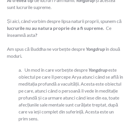
Al treilea tip
de lucruri l-am numit
Yongdrup
și acestea
sunt lucrurile supreme.
Și aici, când vorbim despre lipsa naturii proprii, spunem că
lucrurile nu au natura proprie de a fi supreme.
Ce
înseamnă asta
?
Am spus că Buddha ne vorbește despre
Yongdrup
în două
moduri
.
a. Un mod în care vorbește despre
Yongdrup
este
obiectul pe care îl percepe Arya atunci când se află în
meditația profundă a vacuității. Acesta este obiectul
pe care, atunci când o persoană îl vede în meditație
profundă și ca urmare atunci când iese din ea, toate
afecțiunile sale mentale sunt curățate treptat, după
care va ieși complet din suferință. Acesta este un
prim sens.