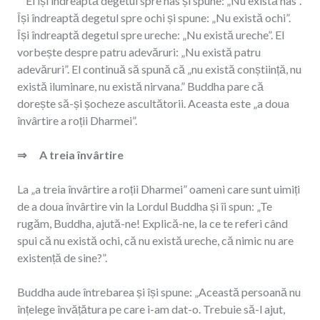
El își îndreaptă degetul spre nas și spune: „Nu există nas”.
Își îndreaptă degetul spre ochi și spune: „Nu există ochi”.
Își îndreaptă degetul spre ureche: „Nu există ureche”. El
vorbește despre patru adevăruri: „Nu există patru
adevăruri”. El continuă să spună că „nu există conștiință, nu
există iluminare, nu există nirvana.” Buddha pare că
dorește să-și șocheze ascultătorii. Aceasta este „a doua
învârtire a roții Dharmei”.
⇒ A treia învârtire
La „a treia învârtire a roții Dharmei” oameni care sunt uimiți
de a doua învârtire vin la Lordul Buddha și îi spun: „Te
rugăm, Buddha, ajută-ne! Explică-ne, la ce te referi când
spui că nu există ochi, că nu există ureche, că nimic nu are
existență de sine?”.
Buddha aude întrebarea și își spune: „Această persoană nu
înțelege învățătura pe care i-am dat-o. Trebuie să-l ajut,