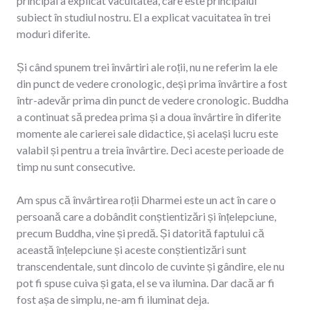
principal a explicat vacuitatea, care este principalul
subiect în studiul nostru. El a explicat vacuitatea în trei
moduri diferite.
Și când spunem trei învârtiri ale roții, nu ne referim la ele
din punct de vedere cronologic, deși prima învârtire a fost
într-adevăr prima din punct de vedere cronologic. Buddha
a continuat să predea prima și a doua învârtire în diferite
momente ale carierei sale didactice, și același lucru este
valabil și pentru a treia învârtire. Deci aceste perioade de
timp nu sunt consecutive.
Am spus că învârtirea roții Dharmei este un act în care o
persoană care a dobândit conștientizări și înțelepciune,
precum Buddha, vine și predă. Și datorită faptului că
această înțelepciune și aceste conștientizări sunt
transcendentale, sunt dincolo de cuvinte și gândire, ele nu
pot fi spuse cuiva și gata, el se va ilumina. Dar dacă ar fi
fost așa de simplu, ne-am fi iluminat deja.