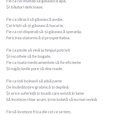
Fie ca cei însetați să găsească apă,
Și băuturi delicioase.
Fie ca săracii să găsească avuție,
Cei triști să-și găsească bucuria;
Fie ca cei disperați să-și găsească speranța,
Fericirea statornică și prosperitatea.
Fie ca ploile să vină la timpul potrivit
Și recoltele să fie bogate.
Fie ca toate medicamentele să fie eficiente
Și rugăciunile pure să dea roade.
Fie ca toți bolnavii să aibă parte
De însănătoșire grabnică și deplină.
Și orice suferință și boală care există în lume
Să înceteze chiar acum, și niciodată să nu mai revină.
Fie să înceteze frica din cei ce se tem,