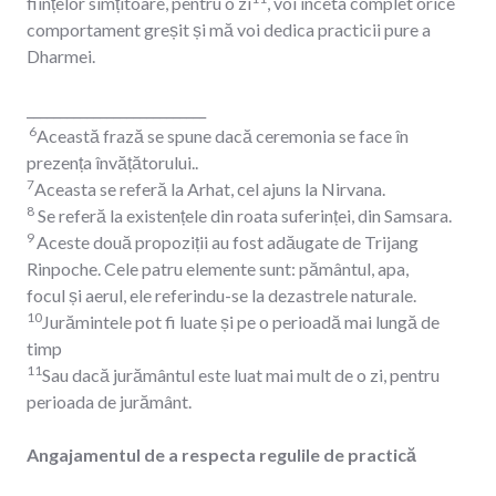
ființelor simțitoare, pentru o zi
, voi înceta complet orice
comportament greșit și mă voi dedica practicii pure a
Dharmei.
___________________________
6
Această frază se spune dacă ceremonia se face în
prezența învățătorului..
7
Aceasta se referă la Arhat, cel ajuns la Nirvana.
8
Se referă la existențele din roata suferinței, din Samsara.
9
Aceste două propoziții au fost adăugate de Trijang
Rinpoche. Cele patru elemente sunt: pământul, apa,
focul și aerul, ele referindu-se la dezastrele naturale.
10
Jurămintele pot fi luate și pe o perioadă mai lungă de
timp
11
Sau dacă jurământul este luat mai mult de o zi, pentru
perioada de jurământ.
Angajamentul de a respecta regulile de practică