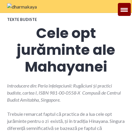
Skip
to
Dharmakaya
content
TEXTE BUDISTE
Cele opt
jurăminte ale
Mahayanei
Introducere din: Perla înțelepciunii: Rugăciuni și practici
budiste, cartea I, ISBN 981-00-0558-X
Compusă de Centrul
Budist Amitabha, Singapore.
Trebuie remarcat faptul că practica de a lua cele opt
jurăminte pentru o zi există, și în tradiția Hinayana. Singura
diferență semnificativă se bazează pe faptul că