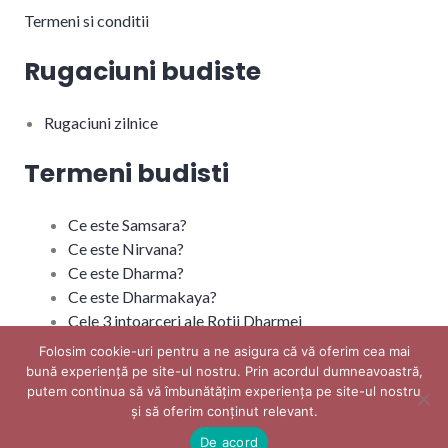
Termeni si conditii
Rugaciuni budiste
Rugaciuni zilnice
Termeni budisti
Ce este Samsara?
Ce este Nirvana?
Ce este Dharma?
Ce este Dharmakaya?
Cele 3 intoarceri ale Rotii Dharmei
Folosim cookie-uri pentru a ne asigura că vă oferim cea mai
bună experiență pe site-ul nostru. Prin acordul dumneavoastră,
putem continua să vă îmbunătățim experiența pe site-ul nostru
și să oferim conținut relevant. ​
Copyright 2015 - 2025, Dharmakaya
De acord