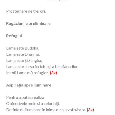
Prosternare de trei ori.
Rugăciunile preliminare
Refugiul
Lama este Buddha,
Lama este Dharma,
Lama este și Sangha;
Lama este sursa fericirii și a binefacerilor.
În toți Lama mă refugiez.
(3x)
Aspirația spre iluminare
Pentru a putea realiza
Obiectivele mele și a celorlalți,
Dorința de iluminare în inima mea o voi păstra.
(3x)