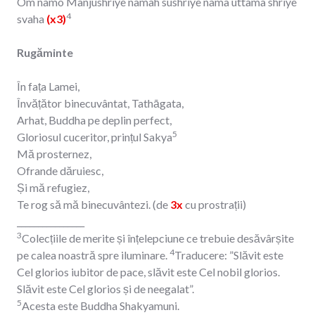
Om namo Manjushriye namah sushriye nama uttama shriye
4
svaha
(x3)
Rugăminte
În fața Lamei,
Învățător binecuvântat, Tathāgata,
Arhat, Buddha pe deplin perfect,
5
Gloriosul cuceritor, prințul Sakya
Mă prosternez,
Ofrande dăruiesc,
Și mă refugiez,
Te rog să mă binecuvântezi. (de
3x
cu prostrații)
________________
3
Colecțiile de merite și înțelepciune ce trebuie desăvârșite
4
pe calea noastră spre iluminare.
Traducere: ”Slăvit este
Cel glorios iubitor de pace, slăvit este Cel nobil glorios.
Slăvit este Cel glorios și de neegalat”.
5
Acesta este Buddha Shakyamuni.