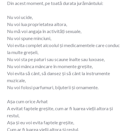
Din acest moment, pe toată durata jurământului:
Nu voi ucide,
Nu voi lua proprietatea altora,
Nu mă voi angaja în activități sexuale,
Nu voi spune minciuni,
Voi evita complet alcoolul și medicamentele care conduc
la multe greșeli,
Nu voi sta pe paturi sau scaune înalte sau luxoase,
Nu voi mânca mâncare în momente greșite,
Voi evita să cânt, să dansez și să cânt la instrumente
muzicale,
Nu voi folosi parfumuri, bijuterii și ornamente.
Așa cum orice Arhat
A evitat faptele greșite, cum ar fi luarea vieții altora și
restul,
Așa și eu voi evita faptele greșite,
Cum ar fi luarea vieții altora și restul.