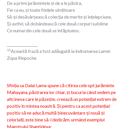
De a primi jurămintele și de a le păstra,
Fie ca eu, și toate ființele simțitoare
Să-și desăvârșească colecția de merite și înțelepciune,
Și astfel, să dobândească cele două corpuri sublime
Ce numai din cele două se înfăptuiesc.
__________________
12
Această frază a fost adăugată la îndrumarea Lamei
Zopa Rinpoche.
Sfinția sa Dalai Lama spune că citirea cele opt jurăminte
Mahayana, păstrarea lor chiar, și bucuria când vedem pe
altcineva care le păzește, creează un potențial extrem de
pozitiv în mintea noastră. Și pentru ca acest potențial
pozitiv să ne aducă multă binecuvântare și nouă și
celorlalți, este bine să-l dedicăm, urmând exemplul
Maestrului Shantideva: