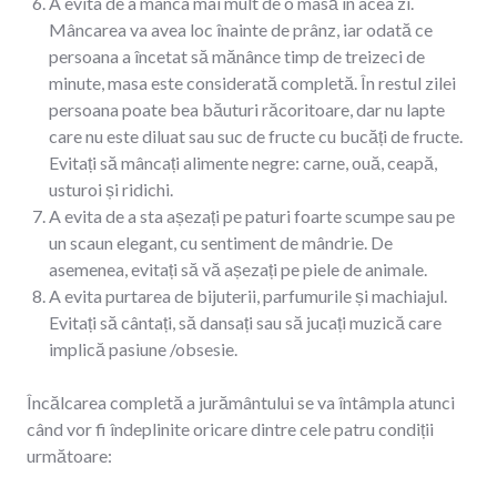
A evita de a mânca mai mult de o masă în acea zi.
Mâncarea va avea loc înainte de prânz, iar odată ce
persoana a încetat să mănânce timp de treizeci de
minute, masa este considerată completă. În restul zilei
persoana poate bea băuturi răcoritoare, dar nu lapte
care nu este diluat sau suc de fructe cu bucăți de fructe.
Evitați să mâncați alimente negre: carne, ouă, ceapă,
usturoi și ridichi.
A evita de a sta așezați pe paturi foarte scumpe sau pe
un scaun elegant, cu sentiment de mândrie. De
asemenea, evitați să vă așezați pe piele de animale.
A evita purtarea de bijuterii, parfumurile și machiajul.
Evitați să cântați, să dansați sau să jucați muzică care
implică pasiune /obsesie.
Încălcarea completă a jurământului se va întâmpla atunci
când vor fi îndeplinite oricare dintre cele patru condiții
următoare: