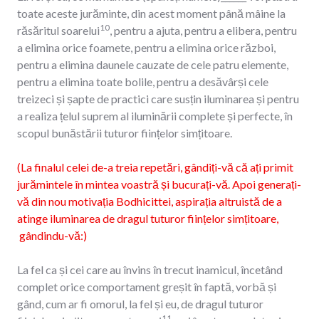
toate aceste jurăminte, din acest moment până mâine la
10
răsăritul soarelui
, pentru a ajuta, pentru a elibera, pentru
a elimina orice foamete, pentru a elimina orice război,
pentru a elimina daunele cauzate de cele patru elemente,
pentru a elimina toate bolile, pentru a desăvârși cele
treizeci și șapte de practici care susțin iluminarea și pentru
a realiza țelul suprem al iluminării complete și perfecte, în
scopul bunăstării tuturor ființelor simțitoare.
(La finalul celei de-a treia repetări, gândiți-vă că ați primit
jurămintele în mintea voastră și bucurați-vă. Apoi generați-
vă din nou motivația Bodhicittei, aspirația altruistă de a
atinge iluminarea de dragul tuturor ființelor simțitoare,
gândindu-vă:)
La fel ca și cei care au învins în trecut inamicul, încetând
complet orice comportament greșit în faptă, vorbă și
gând, cum ar fi omorul, la fel și eu, de dragul tuturor
11