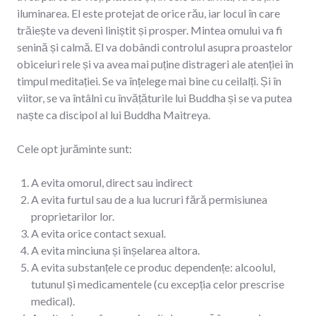
iluminarea. El este protejat de orice rău, iar locul în care
trăiește va deveni liniștit și prosper. Mintea omului va fi
senină și calmă. El va dobândi controlul asupra proastelor
obiceiuri rele și va avea mai puține distrageri ale atenției în
timpul meditației. Se va înțelege mai bine cu ceilalți. Și în
viitor, se va întâlni cu învățăturile lui Buddha și se va putea
naște ca discipol al lui Buddha Maitreya.
Cele opt jurăminte sunt:
A evita omorul, direct sau indirect
A evita furtul sau de a lua lucruri fără permisiunea
proprietarilor lor.
A evita orice contact sexual.
A evita minciuna și înșelarea altora.
A evita substanțele ce produc dependențe: alcoolul,
tutunul și medicamentele (cu excepția celor prescrise
medical).