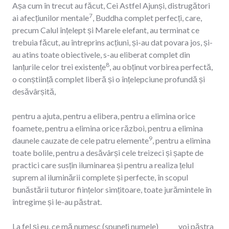
Așa cum în trecut au făcut, Cei Astfel Ajunși, distrugători
7
ai afecțiunilor mentale
, Buddha complet perfecți, care,
precum Calul înțelept și Marele elefant, au terminat ce
trebuia făcut, au întreprins acțiuni, și-au dat povara jos, și-
au atins toate obiectivele, s-au eliberat complet din
8
lanțurile celor trei existențe
, au obținut vorbirea perfectă,
o conștiință complet liberă și o înțelepciune profundă și
desăvârșită,
pentru a ajuta, pentru a elibera, pentru a elimina orice
foamete, pentru a elimina orice război, pentru a elimina
9
daunele cauzate de cele patru elemente
, pentru a elimina
toate bolile, pentru a desăvârși cele treizeci și șapte de
practici care susțin iluminarea și pentru a realiza țelul
suprem al iluminării complete și perfecte, în scopul
bunăstării tuturor ființelor simțitoare, toate jurămintele în
întregime și le-au păstrat.
La fel și eu, ce mă numesc (spuneți numele)______ voi păstra