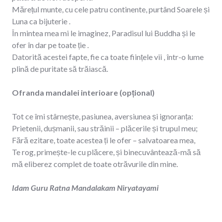
Mărețul munte, cu cele patru continente, purtând Soarele și
Luna ca bijuterie .
În mintea mea mi le imaginez, Paradisul lui Buddha și le
ofer în dar pe toate ție .
Datorită acestei fapte, fie ca toate ființele vii , într-o lume
plină de puritate să trăiască.
Ofranda mandalei interioare (opțional)
Tot ce îmi stârnește, pasiunea, aversiunea și ignoranța:
Prietenii, dușmanii, sau străinii – plăcerile și trupul meu;
Fără ezitare, toate acestea ți le ofer – salvatoarea mea,
Te rog, primește-le cu plăcere, și binecuvântează-mă să
mă eliberez complet de toate otrăvurile din mine.
Idam Guru Ratna Mandalakam Niryatayami