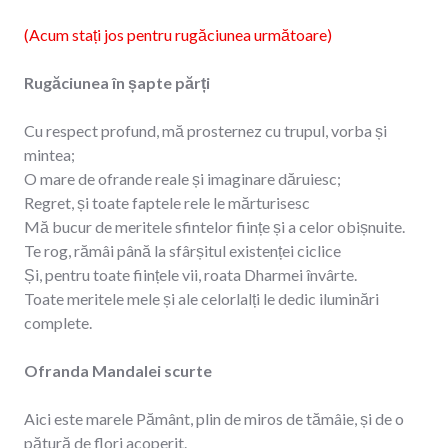
(Acum stați jos pentru rugăciunea următoare)
Rugăciunea în șapte părți
Cu respect profund, mă prosternez cu trupul, vorba și
mintea;
O mare de ofrande reale și imaginare dăruiesc;
Regret, și toate faptele rele le mărturisesc
Mă bucur de meritele sfintelor ființe și a celor obișnuite.
Te rog, rămâi până la sfârșitul existenței ciclice
Și, pentru toate ființele vii, roata Dharmei învârte.
Toate meritele mele și ale celorlalți le dedic iluminări
complete.
Ofranda Mandalei scurte
Aici este marele Pământ, plin de miros de tămâie, și de o
pătură de flori acoperit.