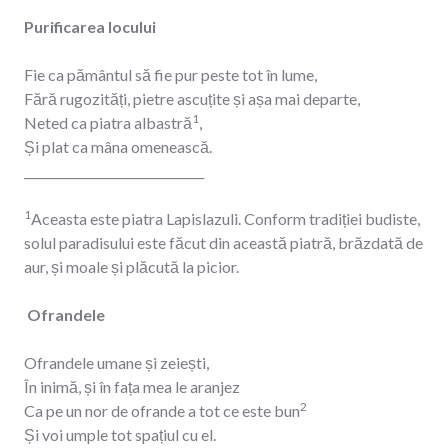
Purificarea locului
Fie ca pământul să fie pur peste tot în lume,
Fără rugozități, pietre ascuțite și așa mai departe,
1
Neted ca piatra albastră
,
Și plat ca mâna omenească.
______________________________
1
Aceasta este piatra Lapislazuli. Conform tradiției budiste,
solul paradisului este făcut din această piatră, brăzdată de
aur, și moale și plăcută la picior.
Ofrandele
Ofrandele umane și zeiești,
În inimă, și în fața mea le aranjez
2
Ca pe un nor de ofrande a tot ce este bun
Și voi umple tot spațiul cu el.