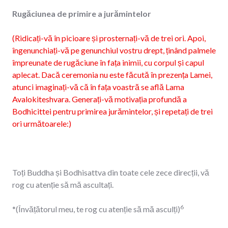
Rugăciunea de primire a jurămintelor
(Ridicați-vă în picioare și prosternați-vă de trei ori. Apoi,
îngenunchiați-vă pe genunchiul vostru drept, ținând palmele
împreunate de rugăciune în fața inimii, cu corpul și capul
aplecat. Dacă ceremonia nu este făcută în prezența Lamei,
atunci imaginați-vă că în fața voastră se află Lama
Avalokiteshvara. Generați-vă motivația profundă a
Bodhicittei pentru primirea jurămintelor, și repetați de trei
ori următoarele:)
Toți Buddha și Bodhisattva din toate cele zece direcții, vă
rog cu atenție să mă ascultați.
6
*(Învățătorul meu, te rog cu atenție să mă asculți)