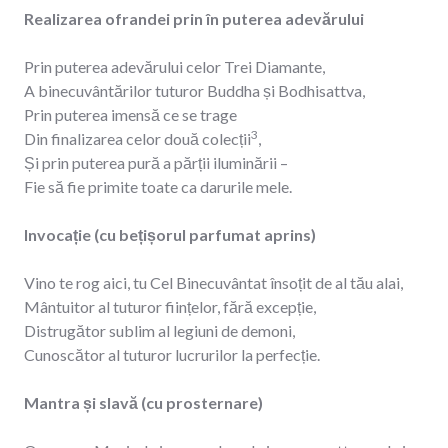
Realizarea ofrandei prin în puterea adevărului
Prin puterea adevărului celor Trei Diamante,
A binecuvântărilor tuturor Buddha și Bodhisattva,
Prin puterea imensă ce se trage
3
Din finalizarea celor două colecții
,
Și prin puterea pură a părții iluminării –
Fie să fie primite toate ca darurile mele.
Invocație (cu bețișorul parfumat aprins)
Vino te rog aici, tu Cel Binecuvântat însoțit de al tău alai,
Mântuitor al tuturor ființelor, fără excepție,
Distrugător sublim al legiuni de demoni,
Cunoscător al tuturor lucrurilor la perfecție.
Mantra și slavă (cu prosternare)