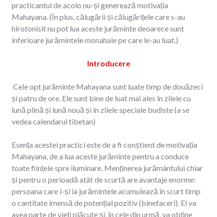
practicantul de acolo nu-și generează motivația
Mahayana. (În plus, călugării și călugărițele care s-au
hirotonisit nu pot lua aceste jurăminte deoarece sunt
inferioare jurămintele monahale pe care le-au luat.)
Introducere
Cele opt jurăminte Mahayana sunt luate timp de douăzeci
și patru de ore. Ele sunt bine de luat mai ales în zilele cu
lună plină și lună nouă și în zilele speciale budiste (a se
vedea calendarul tibetan)
Esența acestei practici este de a fi conștient de motivația
Mahayana, de a lua aceste jurăminte pentru a conduce
toate ființele spre iluminare. Menținerea jurământului chiar
și pentru o perioadă atât de scurtă are avantaje enorme:
persoana care î-și ia jurămintele acumulează în scurt timp
o cantitate imensă de potențial pozitiv (binefaceri). El va
avea parte de vieți plăcute și, în cele din urmă, va obține