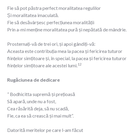
Fie să pot păstra perfect moralitatea regulilor
Și moralitatea imaculată.
Fie să desăvârșesc perfecțiunea moralității
Prin a-mi menține moralitatea pură și nepătată de mândrie.
Prosternați-vă de trei ori, și apoi gândiți-vă:
Aceasta este contribuția mea la pacea și fericirea tuturor
ființelor simțitoare și, în special, la pacea și fericirea tuturor
12
ființelor simțitoare ale acestei lumi.
Rugăciunea de dedicare
” Bodhicitta supremă și prețioasă
Să apară, unde nu a fost,
Cea răsărită deja, să nu scadă,
Fie, ca ea să crească și mai mult”.
Datorită meritelor pe care l-am făcut