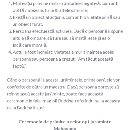
Motivația provine dintr-o atitudine negativă, cum ar fi
poftă / obsesie, furie și altele similare.
Există un obiect al acțiunii, cum ar fi o vietate ucisă sau
un obiect furat.
Persoana efectuează acțiunea. Dacă o persoană îi spune
altuia să omoare, să fure sau să mintă, este și ea o
încălcare morală.
Actul a fost încheiat: vietatea a murit înaintea acelei
persoane sau persoana a crezut: “Am făcut această
faptă.”
Când o persoană ia aceste jurămintele, prima oară ele vor
conferite de către un maestru. Dacă persoana dorește să
reînnoiască aceste jurăminte, poate face această
ceremonie în fața imaginii Buddha, referindu-se la aceasta
ca la Buddha însuși.
Ceremonia de primire a celor opt jurăminte
Mahayana