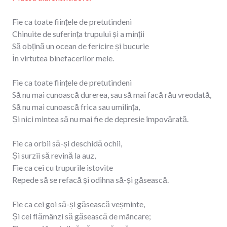
Fie ca toate ființele de pretutindeni
Chinuite de suferința trupului și a minții
Să obțină un ocean de fericire și bucurie
În virtutea binefacerilor mele.
Fie ca toate ființele de pretutindeni
Să nu mai cunoască durerea, sau să mai facă rău vreodată,
Să nu mai cunoască frica sau umilința,
Și nici mintea să nu mai fie de depresie împovărată.
Fie ca orbii să-și deschidă ochii,
Și surzii să revină la auz,
Fie ca cei cu trupurile istovite
Repede să se refacă și odihna să-și găsească.
Fie ca cei goi să-și găsească veșminte,
Și cei flămânzi să găsească de mâncare;