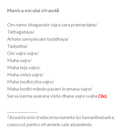
Mantra norului ofrandă
Om namo bhagavate vajra sara pramardane/
Tathagataya/
Arhate samyaksam buddhaya/
Tadyatha/
Om vajre vajre/
Maha vajre/
Maha teja vajre/
Maha vidya vajre/
Maha bodhicitta vajre/
Maha bodhi mändo pasam kramana vajre/
Sarva karma avarana visho dhana vajre svaha
(3x)
.
_________________
2
Aceasta este traducerea numelui lui Samanthabadra,
cunoscut pentru ofrandele sale abundente.