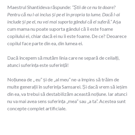
Maestrul Shantideva răspunde:
“Știi de ce nu te doare?
Pentru că nu l-ai inclus și pe el în propria ta lume. Dacă l-ai
include și pe el, nu vei mai suporta gândul că el suferă.”
Așa
cum mama nu poate suporta gândul că îi este foame
copilului ei, chiar dacă ei nu îi este foame. De ce? Deoarece
copilul face parte din ea, din lumea ei.
Dacă începem să mutăm linia care ne separă de ceilalți,
atunci suferința este suferință!
Noțiunea de „ eu” și de „al meu” ne-a împins să trăim de
multe generații în suferința Samsarei. Și dacă vrem să ieșim
din ea, va trebui să destabilizăm această noțiune. Iar atunci
nu va mai avea sens suferința „mea” sau „a ta”. Acestea sunt
concepte complet artificiale.