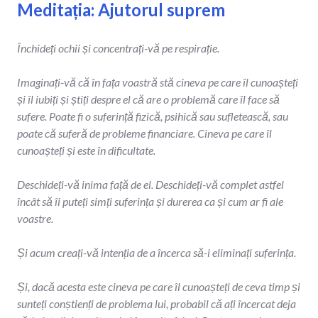
Meditația: Ajutorul suprem
Închideți ochii și concentrați-vă pe respirație.
Imaginați-vă că în fața voastră stă cineva pe care îl cunoașteți
și îl iubiți și știți despre el că are o problemă care îl face să
sufere. Poate fi o suferință fizică, psihică sau sufletească, sau
poate că suferă de probleme financiare. Cineva pe care îl
cunoașteți și este în dificultate.
Deschideți-vă inima față de el. Deschideți-vă complet astfel
încât să îi puteți simți suferința și durerea ca și cum ar fi ale
voastre.
Și acum creați-vă intenția de a încerca să-i eliminați suferința.
Și, dacă acesta este cineva pe care îl cunoașteți de ceva timp și
sunteți conștienți de problema lui, probabil că ați încercat deja