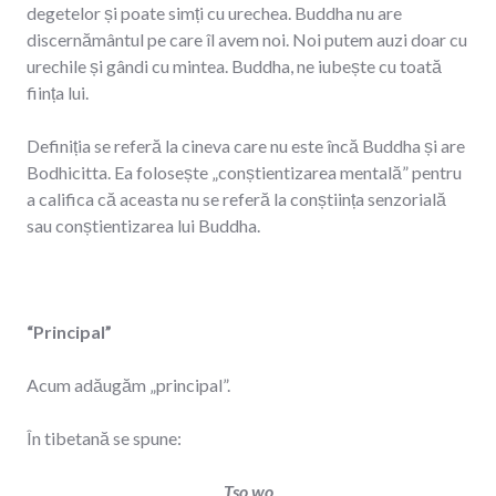
degetelor și poate simți cu urechea. Buddha nu are
discernământul pe care îl avem noi. Noi putem auzi doar cu
urechile și gândi cu mintea. Buddha, ne iubește cu toată
ființa lui.
Definiția se referă la cineva care nu este încă Buddha și are
Bodhicitta. Ea folosește „conștientizarea mentală” pentru
a califica că aceasta nu se referă la conștiința senzorială
sau conștientizarea lui Buddha.
“Principal”
Acum adăugăm „principal”.
În tibetană se spune:
Tso wo