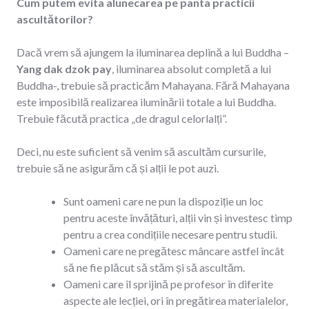
Cum putem evita alunecarea pe panta practicii
ascultătorilor?
Dacă vrem să ajungem la iluminarea deplină a lui Buddha –
Yang dak dzok pay
, iluminarea absolut completă a lui
Buddha-, trebuie să practicăm Mahayana. Fără Mahayana
este imposibilă realizarea iluminării totale a lui Buddha.
Trebuie făcută practica „de dragul celorlalți”.
Deci, nu este suficient să venim să ascultăm cursurile,
trebuie să ne asigurăm că și alții le pot auzi.
Sunt oameni care ne pun la dispoziție un loc
pentru aceste învățături, alții vin și investesc timp
pentru a crea condițiile necesare pentru studii.
Oameni care ne pregătesc mâncare astfel încât
să ne fie plăcut să stăm și să ascultăm.
Oameni care îl sprijină pe profesor în diferite
aspecte ale lecției, ori în pregătirea materialelor,