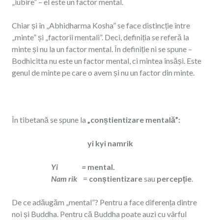
„iubire” – el este un factor mental.
Chiar și în „Abhidharma Kosha” se face distincție între
„minte” și „factorii mentali”. Deci, definiția se referă la
minte și nu la un factor mental. În definiție ni se spune –
Bodhicitta nu este un factor mental, ci mintea însăși. Este
genul de minte pe care o avem și nu un factor din minte.
În tibetană se spune la
„conștientizare mentală”:
yi kyi namrik
Yi =
mental.
Nam rik
=
conștientizare
sau
percepție
.
De ce adăugăm „mental”? Pentru a face diferența dintre
noi și Buddha. Pentru că Buddha poate auzi cu vârful