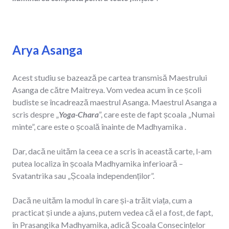
Arya Asanga
Acest studiu se bazează pe cartea transmisă Maestrului
Asanga de către Maitreya. Vom vedea acum în ce școli
budiste se încadrează maestrul Asanga. Maestrul Asanga a
scris despre „
Yoga-Chara
”, care este de fapt școala „Numai
minte”, care este o școală înainte de Madhyamika .
Dar, dacă ne uităm la ceea ce a scris în această carte, l-am
putea localiza în școala Madhyamika inferioară –
Svatantrika sau „Școala independenților”.
Dacă ne uităm la modul în care și-a trăit viața, cum a
practicat și unde a ajuns, putem vedea că el a fost, de fapt,
în Prasangika Madhyamika, adică Școala Consecințelor