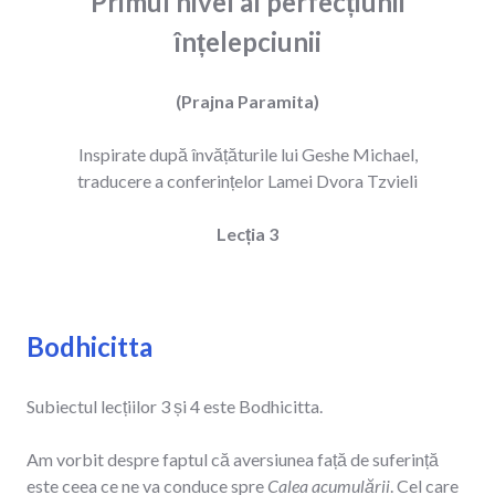
Primul nivel al perfecțiunii
înțelepciunii
(Prajna Paramita)
Inspirate după învățăturile lui Geshe Michael,
traducere a conferințelor Lamei Dvora Tzvieli
Lecția 3
Bodhicitta
Subiectul lecțiilor 3 și 4 este Bodhicitta.
Am vorbit despre faptul că aversiunea față de suferință
este ceea ce ne va conduce spre
Calea acumulării
. Cel care