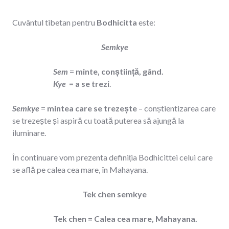
Cuvântul tibetan pentru
Bodhicitta
este:
Semkye
Sem
=
minte, conștiință, gând.
Kye
=
a se trezi
.
Semkye
=
mintea care se trezește
– conștientizarea care
se trezește și aspiră cu toată puterea să ajungă la
iluminare.
În continuare vom prezenta definiția Bodhicittei celui care
se află pe calea cea mare, în Mahayana.
Tek chen semkye
Tek chen = Calea cea mare, Mahayana.