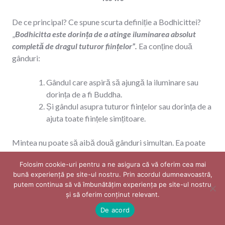
De ce principal? Ce spune scurta definiție a Bodhicittei?
„
Bodhicitta este dorința de a atinge iluminarea absolut
completă de dragul tuturor ființelor”.
Ea conține două
gânduri:
Gândul care aspiră să ajungă la iluminare sau
dorința de a fi Buddha.
Și gândul asupra tuturor ființelor sau dorința de a
ajuta toate ființele simțitoare.
Mintea nu poate să aibă două gânduri simultan. Ea poate
trece rapid de la un gând la altul, dar nu se poate gândi la
Folosim cookie-uri pentru a ne asigura că vă oferim cea mai
două lucruri deodată.
bună experiență pe site-ul nostru. Prin acordul dumneavoastră,
putem continua să vă îmbunătățim experiența pe site-ul nostru
Dar în Bodhicitta sunt menținute simultan două gânduri –
și să oferim conținut relevant. ​
atât gândul de a ajunge la iluminare, cât și de a face asta de
De acord
dragul tuturor ființelor. Deci, fiecare dintre ele este într-