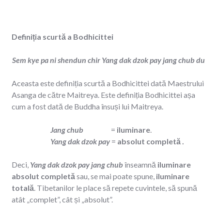
Definiția scurtă a Bodhicittei
Sem kye pa ni shendun chir Yang dak dzok pay jang chub du
Aceasta este definiția scurtă a Bodhicittei dată Maestrului
Asanga de către Maitreya. Este definiția Bodhicittei așa
cum a fost dată de Buddha însuși lui Maitreya.
Jang chub
=
iluminare
.
Yang dak dzok pay
=
absolut completă .
Deci,
Yang dak dzok pay jang chub
înseamnă
iluminare
absolut completă
sau, se mai poate spune,
iluminare
totală
. Tibetanilor le place să repete cuvintele, să spună
atât „complet”, cât și „absolut”.