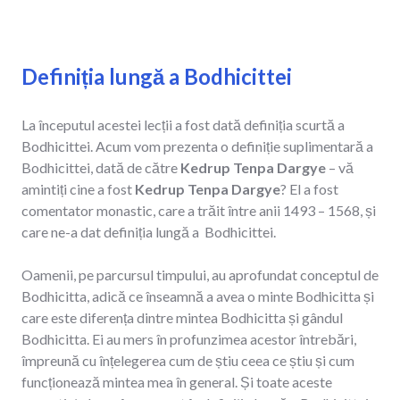
Definiția lungă a Bodhicittei
La începutul acestei lecții a fost dată definiția scurtă a
Bodhicittei. Acum vom prezenta o definiție suplimentară a
Bodhicittei, dată de către
Kedrup Tenpa Dargye
– vă
amintiți cine a fost
Kedrup Tenpa Dargye
? El a fost
comentator monastic, care a trăit între anii 1493 – 1568, și
care ne-a dat definiția lungă a Bodhicittei.
Oamenii, pe parcursul timpului, au aprofundat conceptul de
Bodhicitta, adică ce înseamnă a avea o minte Bodhicitta și
care este diferența dintre mintea Bodhicitta și gândul
Bodhicitta. Ei au mers în profunzimea acestor întrebări,
împreună cu înțelegerea cum de știu ceea ce știu și cum
funcționează mintea mea în general. Și toate aceste