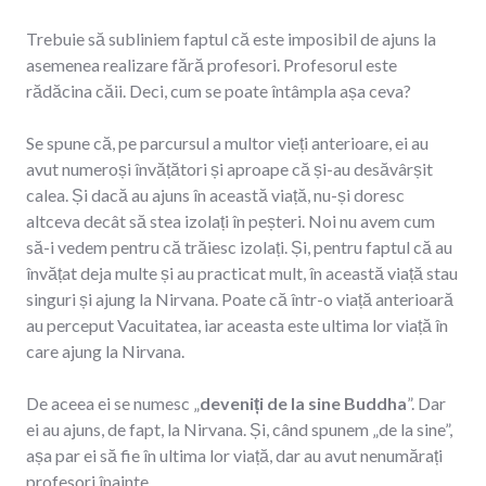
Trebuie să subliniem faptul că este imposibil de ajuns la
asemenea realizare fără profesori. Profesorul este
rădăcina căii. Deci, cum se poate întâmpla așa ceva?
Se spune că, pe parcursul a multor vieți anterioare, ei au
avut numeroși învățători și aproape că și-au desăvârșit
calea. Și dacă au ajuns în această viață, nu-și doresc
altceva decât să stea izolați în peșteri. Noi nu avem cum
să-i vedem pentru că trăiesc izolați. Și, pentru faptul că au
învățat deja multe și au practicat mult, în această viață stau
singuri și ajung la Nirvana. Poate că într-o viață anterioară
au perceput Vacuitatea, iar aceasta este ultima lor viață în
care ajung la Nirvana.
De aceea ei se numesc „
deveniți de la sine Buddha
”. Dar
ei au ajuns, de fapt, la Nirvana. Și, când spunem „de la sine”,
așa par ei să fie în ultima lor viață, dar au avut nenumărați
profesori înainte.