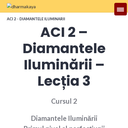
Skip
to
Dharmakaya
content
ACI 2 - DIAMANTELE ILUMINARII
ACI 2 –
Diamantele
Iluminării –
Lecția 3
Cursul 2
Diamantele Iluminării