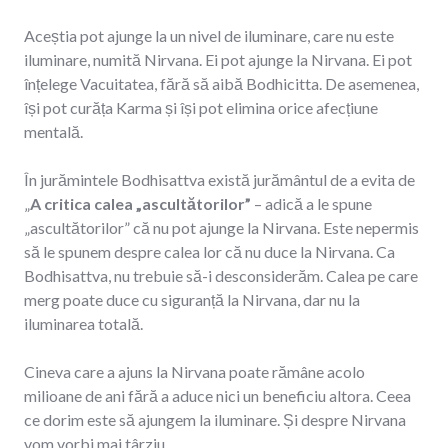
Aceștia pot ajunge la un nivel de iluminare, care nu este
iluminare, numită Nirvana. Ei pot ajunge la Nirvana. Ei pot
înțelege Vacuitatea, fără să aibă Bodhicitta. De asemenea,
își pot curăța Karma și își pot elimina orice afecțiune
mentală.
În jurămintele Bodhisattva există jurământul de a evita de
„
A critica calea „ascultătorilor”
– adică a le spune
„ascultătorilor” că nu pot ajunge la Nirvana. Este nepermis
să le spunem despre calea lor că nu duce la Nirvana. Ca
Bodhisattva, nu trebuie să-i desconsiderăm. Calea pe care
merg poate duce cu siguranță la Nirvana, dar nu la
iluminarea totală.
Cineva care a ajuns la Nirvana poate rămâne acolo
milioane de ani fără a aduce nici un beneficiu altora. Ceea
ce dorim este să ajungem la iluminare. Și despre Nirvana
vom vorbi mai târziu.