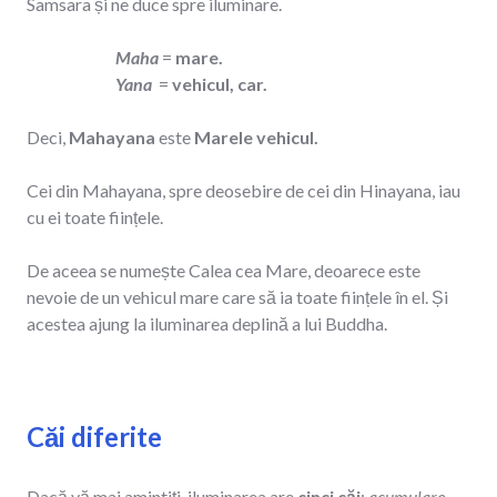
Samsara și ne duce spre iluminare.
Maha
=
mare.
Yana
=
vehicul, car.
Deci,
Mahayana
este
Marele vehicul.
Cei din Mahayana, spre deosebire de cei din Hinayana, iau
cu ei toate ființele.
De aceea se numește Calea cea Mare, deoarece este
nevoie de un vehicul mare care să ia toate ființele în el. Și
acestea ajung la iluminarea deplină a lui Buddha.
Căi diferite
Dacă vă mai amintiți, iluminarea are
cinci căi
:
acumulare,