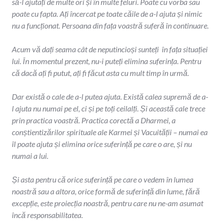
să-l ajutați de multe ori și în multe feluri. Poate cu vorba sau
poate cu fapta. Ați încercat pe toate căile de a-l ajuta și nimic
nu a funcționat. Persoana din fața voastră suferă în continuare.
Acum vă dați seama cât de neputincioși sunteți în fața situației
lui. În momentul prezent, nu-i puteți elimina suferința. Pentru
că dacă ați fi putut, ați fi făcut asta cu mult timp în urmă.
Dar există o cale de a-l putea ajuta. Există calea supremă de a-
l ajuta nu numai pe el, ci și pe toți ceilalți. Și această cale trece
prin practica voastră. Practica corectă a Dharmei, a
conștientizărilor spirituale ale Karmei și Vacuității – numai ea
îl poate ajuta și elimina orice suferință pe care o are, și nu
numai a lui.
Și asta pentru că orice suferință pe care o vedem în lumea
noastră sau a altora, orice formă de suferință din lume, fără
excepție, este proiecția noastră, pentru care nu ne-am asumat
încă responsabilitatea.