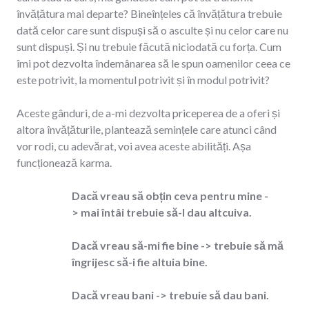
învățătura mai departe? Bineînțeles că învățătura trebuie
dată celor care sunt dispuși să o asculte și nu celor care nu
sunt dispuși. Și nu trebuie făcută niciodată cu forța. Cum
îmi pot dezvolta îndemânarea să le spun oamenilor ceea ce
este potrivit, la momentul potrivit și în modul potrivit?
Aceste gânduri, de a-mi dezvolta priceperea de a oferi și
altora învățăturile, plantează semințele care atunci când
vor rodi, cu adevărat, voi avea aceste abilități. Așa
funcționează karma.
Dacă vreau să obțin ceva pentru mine -
>
mai întâi trebuie să-l dau altcuiva.
Dacă vreau să-mi fie bine ->
trebuie să mă
îngrijesc să-i fie altuia bine.
Dacă vreau bani ->
trebuie să dau bani.