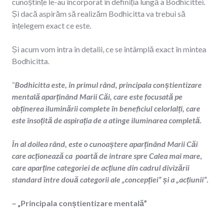
cunoștințe le-au încorporat în definiția lungă a Bodhicittei.
Și dacă aspirăm să realizăm Bodhicitta va trebui să
înțelegem exact ce este.
Și acum vom intra în detalii, ce se întâmplă exact în mintea
Bodhicitta.
”
Bodhicitta este, în primul rând, principala conștientizare
mentală aparținând Marii Căi, care este focusată pe
obținerea iluminării complete în beneficiul celorlalți, care
este însoțită de aspirația de a atinge iluminarea completă.
În al doilea rând, este o cunoaștere aparținând Marii Căi
care acționează ca poartă de intrare spre Calea mai mare,
care aparține categoriei de acțiune din cadrul divizării
standard între două categorii ale „concepției” și a „acțiunii”.
– „Principala conștientizare mentală”