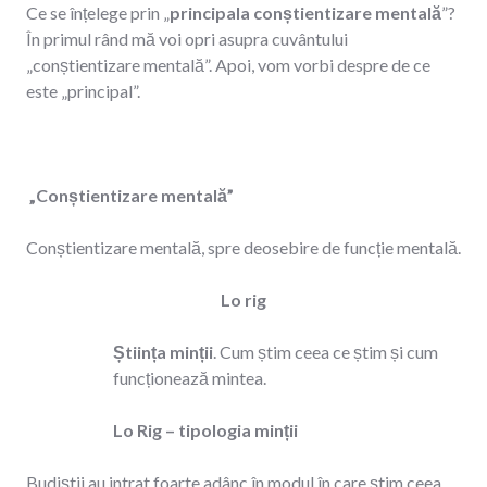
Ce se înțelege prin „
principala conștientizare mentală
”?
În primul rând mă voi opri asupra cuvântului
„conștientizare mentală”. Apoi, vom vorbi despre de ce
este „principal”.
„Conștientizare mentală”
Conștientizare mentală, spre deosebire de funcție mentală.
Lo rig
Știința minții
. Cum știm ceea ce știm și cum
funcționează mintea.
Lo Rig – tipologia minții
Budiștii au intrat foarte adânc în modul în care știm ceea