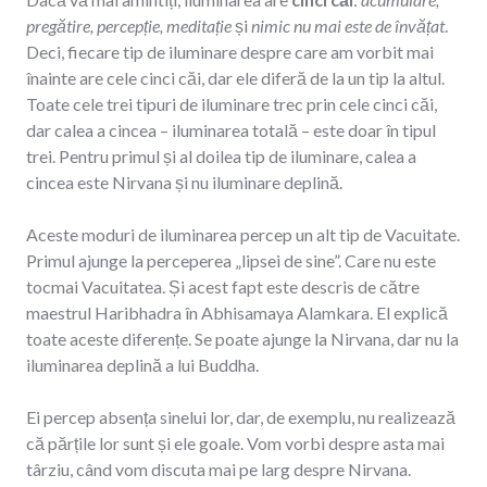
pregătire,
percepție,
meditație
și
nimic nu mai este de învățat
.
Deci, fiecare tip de iluminare despre care am vorbit mai
înainte are cele cinci căi, dar ele diferă de la un tip la altul.
Toate cele trei tipuri de iluminare trec prin cele cinci căi,
dar calea a cincea – iluminarea totală – este doar în tipul
trei. Pentru primul și al doilea tip de iluminare, calea a
cincea este Nirvana și nu iluminare deplină.
Aceste moduri de iluminarea percep un alt tip de Vacuitate.
Primul ajunge la perceperea „lipsei de sine”. Care nu este
tocmai Vacuitatea. Și acest fapt este descris de către
maestrul Haribhadra în Abhisamaya Alamkara. El explică
toate aceste diferențe. Se poate ajunge la Nirvana, dar nu la
iluminarea deplină a lui Buddha.
Ei percep absența sinelui lor, dar, de exemplu, nu realizează
că părțile lor sunt și ele goale. Vom vorbi despre asta mai
târziu, când vom discuta mai pe larg despre Nirvana.