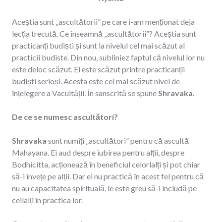
Aceștia sunt „ascultătorii” pe care i-am menționat deja
lecția trecută. Ce înseamnă „ascultătorii”? Aceștia sunt
practicanți budiști și sunt la nivelul cel mai scăzut al
practicii budiste. Din nou, subliniez faptul că nivelul lor nu
este deloc scăzut. El este scăzut printre practicanții
budiști serioși. Acesta este cel mai scăzut nivel de
înțelegere a Vacuității. În sanscrită se spune
Shravaka
.
De ce se numesc ascultători?
Shravaka
sunt numiți „ascultători” pentru că ascultă
Mahayana. Ei aud despre iubirea pentru alții, despre
Bodhicitta, acționează în beneficiul celorlalți și pot chiar
să-i învețe pe alții. Dar ei nu practică în acest fel pentru că
nu au capacitatea spirituală, le este greu să-i includă pe
ceilalți în practica lor.