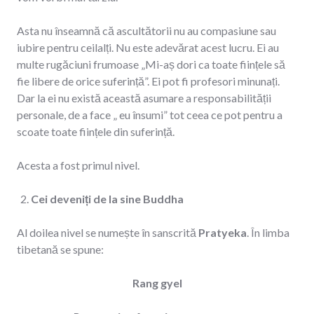
Asta nu înseamnă că ascultătorii nu au compasiune sau
iubire pentru ceilalți. Nu este adevărat acest lucru. Ei au
multe rugăciuni frumoase „Mi-aș dori ca toate ființele să
fie libere de orice suferință”. Ei pot fi profesori minunați.
Dar la ei nu există această asumare a responsabilității
personale, de a face „ eu însumi” tot ceea ce pot pentru a
scoate toate ființele din suferință.
Acesta a fost primul nivel.
Cei deveniți de la sine Buddha
Al doilea nivel se numește în sanscrită
Pratyeka
. În limba
tibetană se spune:
Rang gyel