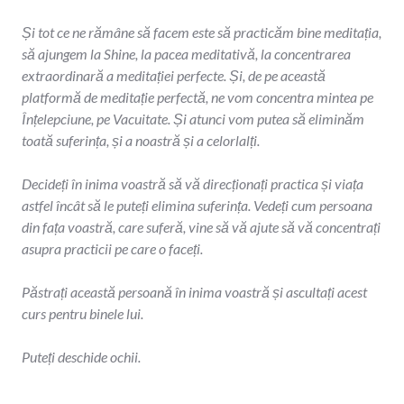
Și tot ce ne rămâne să facem este să practicăm bine meditația,
să ajungem la Shine, la pacea meditativă, la concentrarea
extraordinară a meditației perfecte. Și, de pe această
platformă de meditație perfectă, ne vom concentra mintea pe
Înțelepciune, pe Vacuitate. Și atunci vom putea să eliminăm
toată suferința, și a noastră și a celorlalți.
Decideți în inima voastră să vă direcționați practica și viața
astfel încât să le puteți elimina suferința. Vedeți cum persoana
din fața voastră, care suferă, vine să vă ajute să vă concentrați
asupra practicii pe care o faceți.
Păstrați această persoană în inima voastră și ascultați acest
curs pentru binele lui.
Puteți deschide ochii.