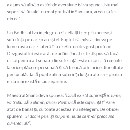
a ajuns să aibă o astfel de aversiune își va spune: „Nu mai
suport să fiu aici, nu mai pot trăi în Samsara, vreau să ies
din ea”.
Un Bodhisattva înțelege că și ceilalți trec prin aceeași
suferință pe care o are și el. Faptul că există cineva pe
lumea asta care suferă îi trezește un dezgust profund.
Dezgustul lui este atât de adânc încât este dispus să facă
orice pentru a-l scoate din suferință. Este dispus să renunțe
la orice plăcere personală și să treacă prin orice dificultate
personală, dacă poate alina suferința lui și a altora – pentru
el nu mai există nicio separare.
Maestrul Shantideva spunea:
“Dacă există suferință în lume,
va trebui să o elimin, de ce? Pentru că este suferință!”
Pare
atât de banal și, cu toate acestea, nu înțelegem. De obicei
spunem: „
Îl doare pe el și nu pe mine, de ce m-ar preocupa
durerea lui?”.