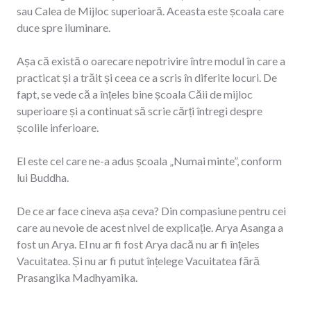
sau Calea de Mijloc superioară. Aceasta este școala care
duce spre iluminare.
Așa că există o oarecare nepotrivire între modul în care a
practicat și a trăit și ceea ce a scris în diferite locuri. De
fapt, se vede că a înțeles bine școala Căii de mijloc
superioare și a continuat să scrie cărți întregi despre
școlile inferioare.
El este cel care ne-a adus școala „Numai minte”, conform
lui Buddha.
De ce ar face cineva așa ceva? Din compasiune pentru cei
care au nevoie de acest nivel de explicație. Arya Asanga a
fost un Arya. El nu ar fi fost Arya dacă nu ar fi înțeles
Vacuitatea. Și nu ar fi putut înțelege Vacuitatea fără
Prasangika Madhyamika.