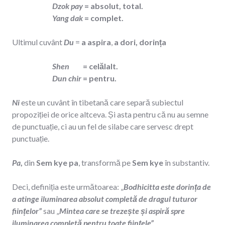
Dzok pay
= absolut, total.
Yang dak
= complet.
Ultimul cuvânt
Du
=
a aspira
,
a dori, dorința
Shen
= celălalt.
Dun chir
= pentru.
Ni
este un cuvânt în tibetană care separă subiectul
propoziției de orice altceva. Și asta pentru că nu au semne
de punctuație, ci au un fel de silabe care servesc drept
punctuație.
Pa
,
din
Sem kye pa
, transformă pe
Sem kye
în substantiv.
Deci, definiția este următoarea: „
Bodhicitta este dorința de
a atinge iluminarea absolut completă de dragul tuturor
ființelor”
sau „
Mintea care se trezește și aspiră spre
iluminarea completă pentru toate ființele”
.