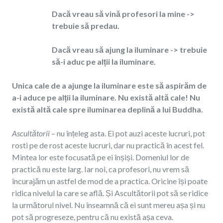
Dacă vreau să vină profesori la mine ->
trebuie să predau.
Dacă vreau să ajung la iluminare ->
trebuie
să-i aduc pe alții la iluminare.
Unica cale de a ajunge la iluminare este să aspirăm de
a-i aduce pe alții la iluminare. Nu există altă cale! Nu
există altă cale spre iluminarea deplină a lui Buddha.
Ascultătorii
– nu înțeleg asta. Ei pot auzi aceste lucruri, pot
rosti pe de rost aceste lucruri, dar nu practică în acest fel.
Mintea lor este focusată pe ei înșiși. Domeniul lor de
practică nu este larg. Iar noi, ca profesori, nu vrem să
încurajăm un astfel de mod de a practica. Oricine își poate
ridica nivelul la care se află. Și Ascultătorii pot să se ridice
la următorul nivel. Nu înseamnă că ei sunt mereu așa și nu
pot să progreseze, pentru că nu există așa ceva.