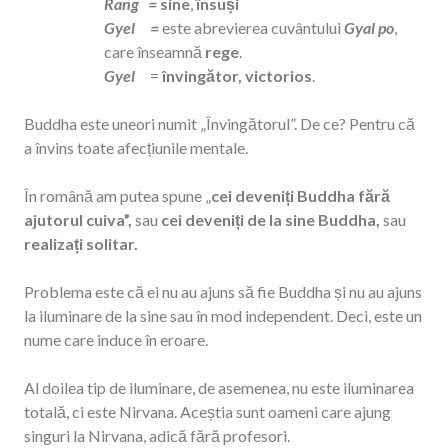
Rang =
sine
,
însuși
Gyel =
este abrevierea cuvântului
Gyal po
,
care înseamnă
rege
.
Gyel
=
învingător, victorios
.
Buddha este uneori numit „Învingătorul”. De ce? Pentru că
a învins toate afecțiunile mentale.
În română am putea spune „
cei deveniți Buddha
fără
ajutorul cuiva”,
sau
cei deveniți de la sine Buddha,
sau
realizați solitar.
Problema este că ei nu au ajuns să fie Buddha și nu au ajuns
la iluminare de la sine sau în mod independent. Deci, este un
nume care induce în eroare.
Al doilea tip de iluminare, de asemenea, nu este iluminarea
totală, ci este Nirvana. Aceștia sunt oameni care ajung
singuri la Nirvana, adică fără profesori.