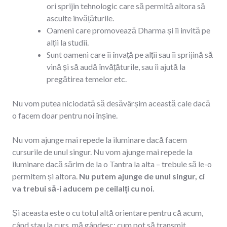
ori sprijin tehnologic care să permită altora să
asculte învățăturile.
Oameni care promovează Dharma și îi invită pe
alții la studii.
Sunt oameni care îi învață pe alții sau îi sprijină să
vină și să audă învățăturile, sau îi ajută la
pregătirea temelor etc.
Nu vom putea niciodată să desăvârșim această cale dacă
o facem doar pentru noi înșine.
Nu vom ajunge mai repede la iluminare dacă facem
cursurile de unul singur. Nu vom ajunge mai repede la
iluminare dacă sărim de la o Tantra la alta – trebuie să le-o
permitem și altora.
Nu putem ajunge de unul singur, ci
va trebui să-i aducem pe ceilalți cu noi.
Și aceasta este o cu totul altă orientare pentru că acum,
când stau la curs, mă gândesc: cum pot să transmit