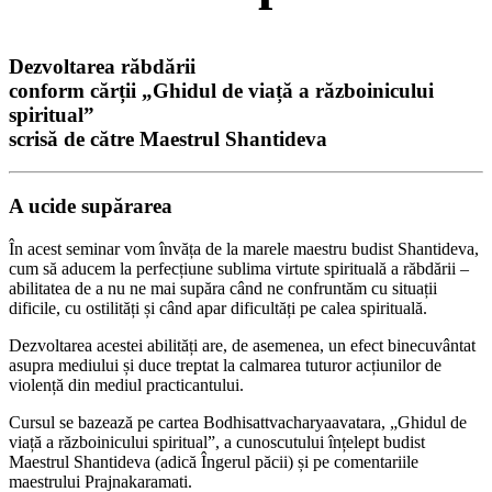
Dezvoltarea răbdării
conform cărții „Ghidul de viață a războinicului
spiritual”
scrisă de către Maestrul Shantideva
A ucide supărarea
În acest seminar vom învăța de la marele maestru budist Shantideva,
cum să aducem la perfecțiune sublima virtute spirituală a răbdării –
abilitatea de a nu ne mai supăra când ne confruntăm cu situații
dificile, cu ostilități și când apar dificultăți pe calea spirituală.
Dezvoltarea acestei abilități are, de asemenea, un efect binecuvântat
asupra mediului și duce treptat la calmarea tuturor acțiunilor de
violență din mediul practicantului.
Cursul se bazează pe cartea Bodhisattvacharyaavatara, „Ghidul de
viață a războinicului spiritual”, a cunoscutului înțelept budist
Maestrul Shantideva (adică Îngerul păcii) și pe comentariile
maestrului Prajnakaramati.