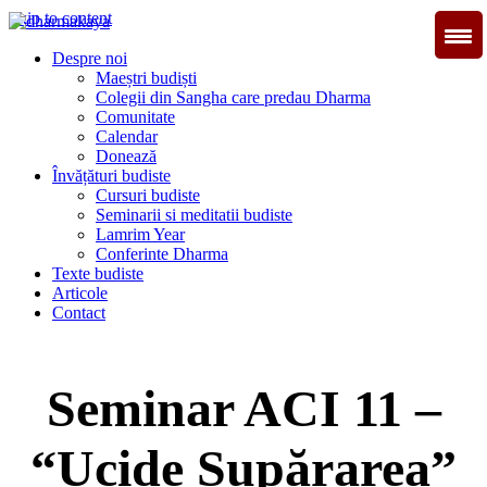
Skip to content
Dharmakaya
înțelepciune pentru viață
Despre noi
Maeștri budiști
Colegii din Sangha care predau Dharma
Comunitate
Calendar
Donează
Învățături budiste
Cursuri budiste
Seminarii si meditatii budiste
Lamrim Year
Conferinte Dharma
Texte budiste
Articole
Contact
Seminar ACI 11 –
“Ucide Supărarea”