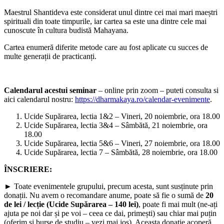
Maestrul Shantideva este considerat unul dintre cei mai mari maeștri
spirituali din toate timpurile, iar cartea sa este una dintre cele mai
cunoscute în cultura budistă Mahayana.
Cartea enumeră diferite metode care au fost aplicate cu succes de
multe generații de practicanți.
Calendarul acestui seminar
– online prin zoom – puteti consulta si
aici calendarul nostru:
https://dharmakaya.ro/calendar-evenimente
.
Ucide Supărarea, lectia 1&2 – Vineri, 20 noiembrie, ora 18.00
Ucide Supărarea, lectia 3&4 – Sâmbătă, 21 noiembrie, ora
18.00
Ucide Supărarea, lectia 5&6 – Vineri, 27 noiembrie, ora 18.00
Ucide Supărarea, lectia 7 – Sâmbătă, 28 noiembrie, ora 18.00
ÎNSCRIERE:
► Toate evenimentele grupului, precum acesta, sunt susținute prin
donații. Nu avem o recomandare anume, poate să fie o sumă de
20
de lei / lecție
(Ucide Supărarea – 140 lei)
, poate fi mai mult (ne-ați
ajuta pe noi dar și pe voi – ceea ce dai, primești) sau chiar mai puțin
(oferim și burse de studiu – vezi mai jos). Aceasta donație acoperă