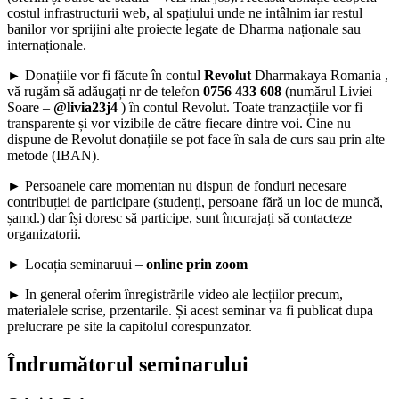
costul infrastructurii web, al spațiului unde ne intâlnim iar restul
banilor vor sprijini alte proiecte legate de Dharma naționale sau
internaționale.
► Donațiile vor fi făcute în contul
Revolut
Dharmakaya Romania ,
vă rugăm să adăugați nr de telefon
0756 433 608
(numărul Liviei
Soare –
@livia23j4
) în contul Revolut. Toate tranzacțiile vor fi
transparente și vor vizibile de către fiecare dintre voi. Cine nu
dispune de Revolut donațiile se pot face în sala de curs sau prin alte
metode (IBAN).
► Persoanele care momentan nu dispun de fonduri necesare
contribuției de participare (studenți, persoane fără un loc de muncă,
șamd.) dar își doresc să participe, sunt încurajați să contacteze
organizatorii.
► Locația seminaruui –
online prin zoom
► In general oferim înregistrările video ale lecțiilor precum,
materialele scrise, przentarile. Și acest seminar va fi publicat dupa
prelucrare pe site la capitolul corespunzator.
Îndrumătorul seminarului