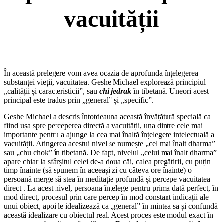
vacuității
În această prelegere vom avea ocazia de aprofunda înțelegerea
substanței vieții, vacuitatea. Geshe Michael explorează principiul
„calității și caracteristicii”, sau
chi jedrak
în tibetană. Uneori acest
principal este tradus prin „general” și „specific”.
Geshe Michael a descris întotdeauna această învățătură specială ca
fiind ușa spre perceperea directă a vacuității, una dintre cele mai
importante pentru a ajunge la cea mai înaltă înțelegere intelectuală a
vacuității. Atingerea acestui nivel se numește „cel mai înalt dharma”
sau „chu chok” în tibetană. De fapt, nivelul „celui mai înalt dharma”
apare chiar la sfârșitul celei de-a doua căi, calea pregătirii, cu puțin
timp înainte (să spunem în aceeași zi cu câteva ore înainte) o
persoană merge să stea în meditație profundă și percepe vacuitatea
direct . La acest nivel, persoana înțelege pentru prima dată perfect, în
mod direct, procesul prin care percep în mod constant indicații ale
unui obiect, apoi le idealizează ca „general” în mintea sa și confundă
această idealizare cu obiectul real. Acest proces este modul exact în