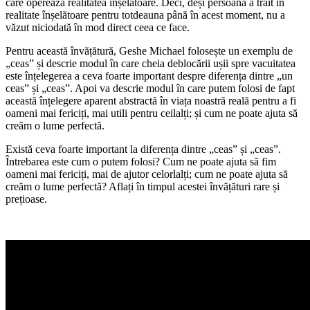
care operează realitatea înșelătoare. Deci, deși persoana a trăit în
realitate înșelătoare pentru totdeauna până în acest moment, nu a
văzut niciodată în mod direct ceea ce face.
Pentru această învățătură, Geshe Michael folosește un exemplu de
„ceas” și descrie modul în care cheia deblocării ușii spre vacuitatea
este înțelegerea a ceva foarte important despre diferența dintre „un
ceas” și „ceas”. Apoi va descrie modul în care putem folosi de fapt
această înțelegere aparent abstractă în viața noastră reală pentru a fi
oameni mai fericiți, mai utili pentru ceilalți; și cum ne poate ajuta să
creăm o lume perfectă.
Există ceva foarte important la diferența dintre „ceas” și „ceas”.
Întrebarea este cum o putem folosi? Cum ne poate ajuta să fim
oameni mai fericiți, mai de ajutor celorlalți; cum ne poate ajuta să
creăm o lume perfectă? Aflați în timpul acestei învățături rare și
prețioase.