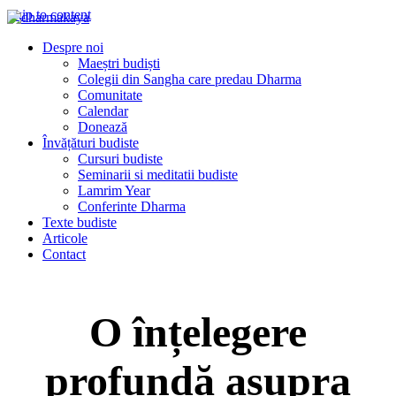
Skip to content
Dharmakaya
înțelepciune pentru viață
Despre noi
Maeștri budiști
Colegii din Sangha care predau Dharma
Comunitate
Calendar
Donează
Învățături budiste
Cursuri budiste
Seminarii si meditatii budiste
Lamrim Year
Conferinte Dharma
Texte budiste
Articole
Contact
O înțelegere
profundă asupra