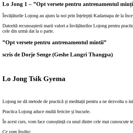
Lo Jong 1 – ”Opt versete pentru antrenamentul minț
Învățăturile Lojong au ajuns la noi prin înțelepții Kadamapa de la încep
Datorită recunoașterii marii valori a învățăturilor Lojong pentru practican
cele din urmă dat la o parte.
”Opt versete pentru antrenamentul mintii”
scris de Dorje Senge
(
Geshe Langri Thangpa
)
Lo Jong Tsik Gyema
Lojong ne dă metode de practică și meditații pentru a ne dezvolta o ini
Practica Lojong aduce multă fericire și bucurie.
În acest curs, vom face cunoștință cu unul dintre cele mai cunoscute te
Ce vom învăța: