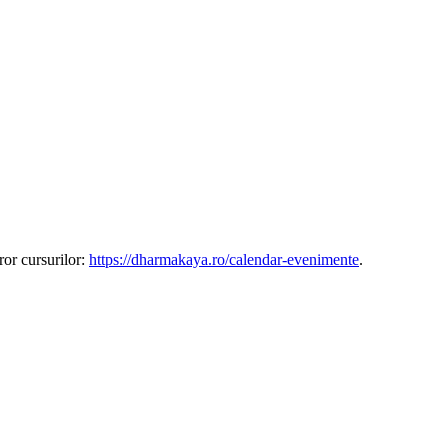
ror cursurilor:
https://dharmakaya.ro/calendar-evenimente
.