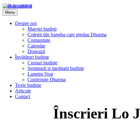
Skip to content
Menu
Dharmakaya
înțelepciune pentru viață
Despre noi
Maeștri budiști
Colegii din Sangha care predau Dharma
Comunitate
Calendar
Donează
Învățături budiste
Cursuri budiste
Seminarii si meditatii budiste
Lamrim Year
Conferinte Dharma
Texte budiste
Articole
Contact
Înscrieri Lo 