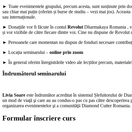
► Toate evenimentele grupului, precum acesta, sunt susținute prin d
sau chiar mai puțin (oferim și burse de studiu – vezi mai jos). Aceasta 
sau internaționale.
► Donațiile vor fi făcute în contul
Revolut
Dharmakaya Romania , vă
și vor vizibile de către fiecare dintre voi. Cine nu dispune de Revolut 
► Persoanele care momentan nu dispun de fonduri necesare contribuției 
► Locația seminarului –
online prin zoom
► În general oferim înregistrările video ale lecțiilor precum, materialel
Îndrumătorul seminarului
Livia Soare
este îndrumător acreditat în sistemul Șlefuitorului de Dia
un mod de viaţă şi care au au condus-o pas cu pas către descoperirea p
organizarea evenimentelor şi a comunităţii Diamond Cutter Romania.
Formular înscriere curs