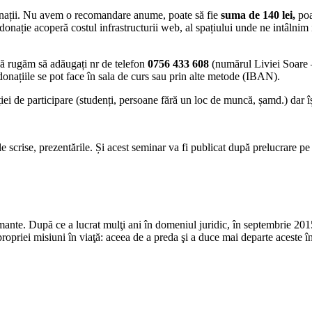
onații. Nu avem o recomandare anume, poate să fie
suma de 140 lei,
poat
donație acoperă costul infrastructurii web, al spațiului unde ne intâlnim 
 rugăm să adăugați nr de telefon
0756 433 608
(numărul Liviei Soare
donațiile se pot face în sala de curs sau prin alte metode (IBAN).
de participare (studenți, persoane fără un loc de muncă, șamd.) dar își d
e scrise, prezentările. Și acest seminar va fi publicat după prelucrare pe 
mante. După ce a lucrat mulţi ani în domeniul juridic, în septembrie 201
ropriei misiuni în viaţă: aceea de a preda şi a duce mai departe aceste î