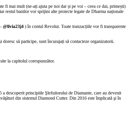
e fi mai mult (ne-ați ajuta pe noi dar și pe voi – ceea ce dai, primești)
iar restul banilor vor sprijini alte proiecte legate de Dharma naționale
 –
@livia23j4
) în contul Revolut. Toate tranzacțiile vor fi transparente
oresc să participe, sunt încurajați să contacteze organizatorii.
site la capitolul corespunzător.
5 a descoperit principiile Şlefuitorului de Diamante, care au devenit
nvăţături din sistemul Diamond Cutter. Din 2016 este împlicată şi în