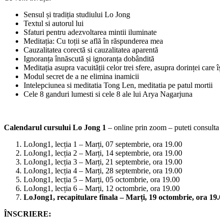
Sensul și tradiția studiului Lo Jong
Textul si autorul lui
Sfaturi pentru adezvoltarea mintii iluminate
Meditația: Cu toții se află în răspunderea mea
Cauzalitatea corectă si cauzalitatea aparentă
Ignoranța înnăscută și ignoranța dobândită
Meditația asupra vacuității celor trei sfere, asupra dorinței care î
Modul secret de a ne elimina inamicii
Intelepciunea si meditatia Tong Len, meditatia pe patul mortii
Cele 8 ganduri lumesti si cele 8 ale lui Arya Nagarjuna
Calendarul cursului Lo Jong 1
– online prin zoom – puteti consulta 
LoJong1, lecția 1 – Marți, 07 septembrie, ora 19.00
LoJong1, lecția 2 – Marți, 14 septembrie, ora 19.00
LoJong1, lecția 3 – Marți, 21 septembrie, ora 19.00
LoJong1, lecția 4 – Marți, 28 septembrie, ora 19.00
LoJong1, lecția 5 – Marți, 05 octombrie, ora 19.00
LoJong1, lecția 6 – Marți, 12 octombrie, ora 19.00
LoJong1, recapitulare finala – Marți, 19 octombrie, ora 19
ÎNSCRIERE: