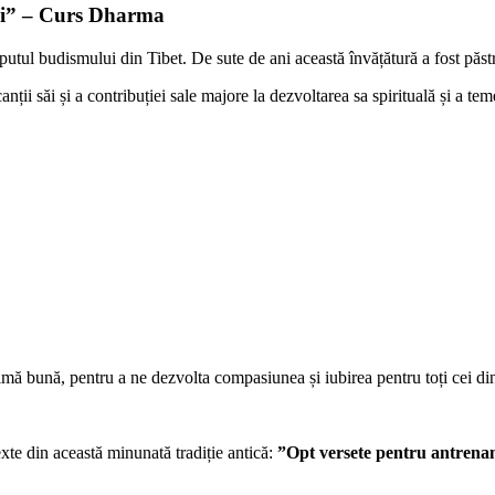
ii” – Curs Dharma
utul budismului din Tibet. De sute de ani această învățătură a fost păstr
ții săi și a contribuției sale majore la dezvoltarea sa spirituală și a temer
mă bună, pentru a ne dezvolta compasiunea și iubirea pentru toți cei din 
xte din această minunată tradiție antică:
”Opt versete pentru antrenam