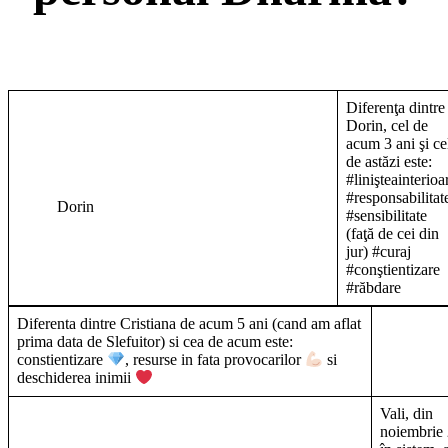
Diferenţa dintre
Dorin, cel de
acum 3 ani şi ce
de astăzi este:
#linişteainterioa
#responsabilitat
Dorin
#sensibilitate
(faţă de cei din
jur) #curaj
#conştientizare
#răbdare
Diferenta dintre Cristiana de acum 5 ani (cand am aflat
prima data de Slefuitor) si cea de acum este:
constientizare
, resurse in fata provocarilor
si
deschiderea inimii
Vali, din
noiembrie