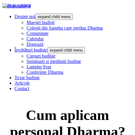
Skip to content
Dharmakaya
înțelepciune pentru viață
Despre noi
expand child menu
Maeștri budiști
Colegii din Sangha care predau Dharma
Comunitate
Calendar
Donează
Învățături budiste
expand child menu
Cursuri budiste
Seminarii si meditatii budiste
Lamrim Year
Conferinte Dharma
Texte budiste
Articole
Contact
Cum aplicam
personal Dharma?