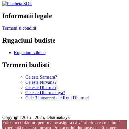
Informatii legale
Termeni si conditii
Rugaciuni budiste
Rugaciuni zilnice
Termeni budisti
Ce este Samsara?
Ce este Nirvana?
Ce este Dharma?
Ce este Dharmakaya?
Cele 3 intoarceri ale Rotii Dharmei
Copyright 2015 - 2025, Dharmakaya
Folosim cookie-uri pentru a ne asigura că vă oferim cea mai bună
experiență pe site-ul nostru. Prin acordul dumneavoastră, putem