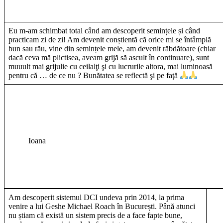
Eu m-am schimbat total când am descoperit semințele și când
practicam zi de zi! Am devenit conștientă că orice mi se întâmplă
bun sau rău, vine din semințele mele, am devenit răbdătoare (chiar
dacă ceva mă plictisea, aveam grijă să ascult în continuare), sunt
muuult mai grijulie cu ceilalţi şi cu lucrurile altora, mai luminoasă
pentru că … de ce nu ? Bunătatea se reflectă şi pe faţă
Ioana
Am descoperit sistemul DCI undeva prin 2014, la prima
venire a lui Geshe Michael Roach în București. Până atunci
nu știam că există un sistem precis de a face fapte bune,