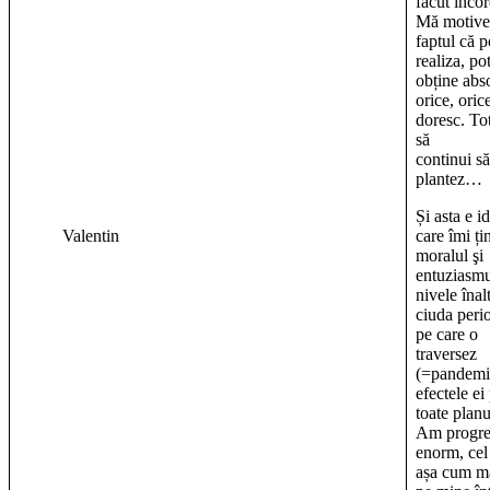
făcut incor
Mă motive
faptul că p
realiza, po
obține abs
orice, oric
doresc. To
să
continui să
plantez…
Și asta e i
Valentin
care îmi ți
moralul şi
entuziasmu
nivele înal
ciuda peri
pe care o
traversez
(=pandemi
efectele ei
toate planu
Am progre
enorm, cel
așa cum mă