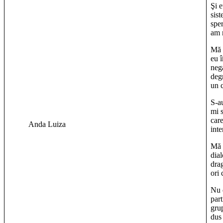
Şi e
sis
spe
am 
Mă 
eu 
neg
deg
un c
S-a
mi s
car
Anda Luiza
inte
Mă 
dial
dra
ori
Nu d
part
grup
dus 