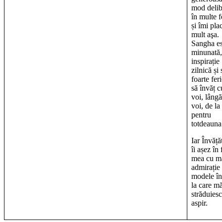
mod delib
în multe f
și îmi pla
mult aşa.
Sangha es
minunată,
inspirație
zilnică și
foarte feri
să învăț c
voi, lângă
voi, de la
pentru
totdeauna
Iar Învăță
îi așez în 
mea cu m
admirație
modele în
la care m
străduiesc
aspir.