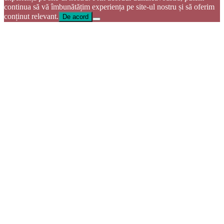
continua să vă îmbunătățim experiența pe site-ul nostru și să oferim
conținut relevant. ​
De acord