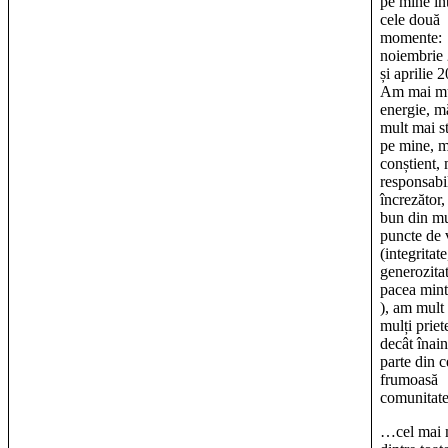
pe mine în
cele două
momente:
noiembrie
și aprilie 
Am mai mu
energie, m
mult mai s
pe mine, m
conștient,
responsabi
încrezător,
bun din mu
puncte de 
(integritate
generozitat
pacea minti
), am mult
mulți priet
decât înain
parte din 
frumoasă
comunitat
…cel mai 