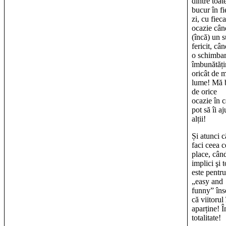
dintre toat
bucur în fi
zi, cu fiec
ocazie cân
(încă) un s
fericit, câ
o schimbar
îmbunătăți
oricât de m
lume! Mă 
de orice
ocazie în c
pot să îi aj
alții!
Și atunci 
faci ceea ce
place, când
implici şi t
este pentru
„easy and
funny” în
că viitorul 
aparține! Î
totalitate!