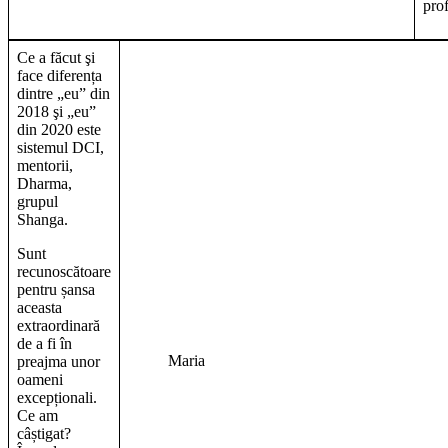
prof
Ce a făcut şi
face diferența
dintre „eu” din
2018 şi „eu”
din 2020 este
sistemul DCI,
mentorii,
Dharma,
grupul
Shanga.
Sunt
recunoscătoare
pentru șansa
aceasta
extraordinară
de a fi în
Maria
preajma unor
oameni
excepționali.
Ce am
câștigat?