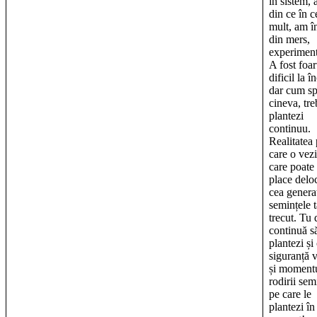
în sistem, 
din ce în 
mult, am î
din mers,
experime
A fost foar
dificil la î
dar cum s
cineva, tre
plantezi
continuu.
Realitatea
care o vezi
care poate 
place delo
cea genera
semințele t
trecut. Tu 
continuă s
plantezi și
siguranță 
și moment
rodirii sem
pe care le
plantezi în