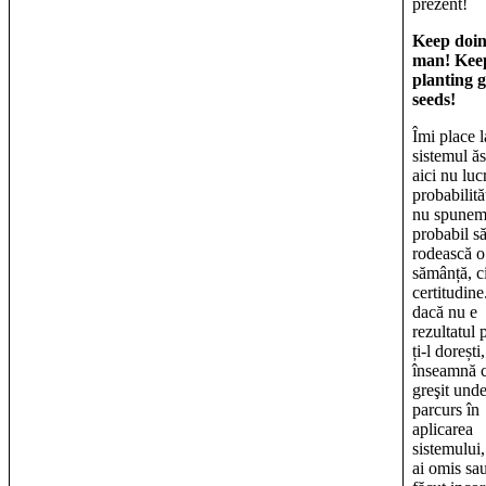
prezent!
Keep doin
man! Kee
planting 
seeds!
Îmi place l
sistemul ăs
aici nu lu
probabilită
nu spunem
probabil s
rodească o
sămânță, c
certitudine
dacă nu e
rezultatul 
ți-l dorești,
înseamnă c
greşit und
parcurs în
aplicarea
sistemului
ai omis sau