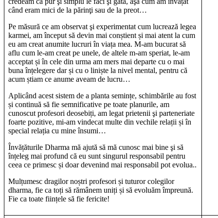
credeam că pur şi simplu le faci şi gata, aşa cum am învățat
când eram mici de la părinţi sau de la preot…
Pe măsură ce am observat şi experimentat cum lucrează legea
karmei, am început să devin mai conștient și mai atent la cum
eu am creat anumite lucruri în viața mea. M-am bucurat să
aflu cum le-am creat pe unele, de altele m-am speriat, le-am
acceptat și în cele din urma am mers mai departe cu o mai
buna înțelegere dar și cu o liniște la nivel mental, pentru că
acum știam ce anume aveam de lucru…
Aplicând acest sistem de a planta semințe, schimbările au fost
și continuă să fie semnificative pe toate planurile, am
cunoscut profesori deosebiți, am legat prietenii şi parteneriate
foarte pozitive, mi-am vindecat multe din vechile relații și în
special relația cu mine însumi…
Învățăturile Dharma mă ajută să mă cunosc mai bine şi să
înțeleg mai profund că eu sunt singurul responsabil pentru
ceea ce primesc și doar devenind mai responsabil pot evolua..
Mulțumesc dragilor noștri profesori și tuturor colegilor
dharma, fie ca toți să rămânem uniți și să evoluăm împreună.
Fie ca toate ființele să fie fericite!