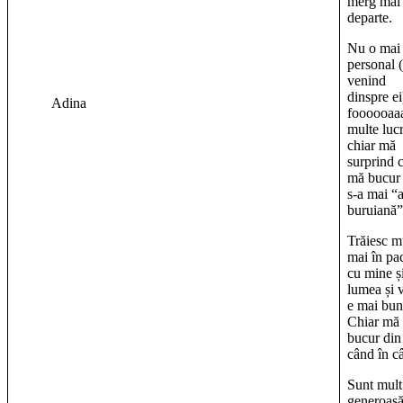
merg mai
departe.
Nu o mai 
personal 
venind
dinspre ei
Adina
foooooaaa
multe lucr
chiar mă
surprind 
mă bucur
s-a mai “a
buruiană”
Trăiesc m
mai în pa
cu mine ș
lumea și v
e mai bun
Chiar mă 
bucur din
când în c
Sunt mult
generoasă