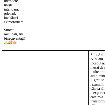
Încredere,
liniște
interioară,
prieteni,
învățături
extraordinare.
Sunteți
minunați, fiți
binecuvântați!
Sunt Adi
A. și am
început a
mesaj de 
multe ori
azi dimin
E greu să
rezumi în
câteva râ
o experie
care m-a
transform