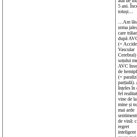
atât de mu
5 ani. Înc
totuși…
…Am lăsa
urma jale
care trăi
după AVC
(= Accide
Vascular
Cerebral)
soțului m
AVC însoț
de hemipl
(= paraliz
parțială)
înțeles în
fel realita
vine de la
mine și n
mai arde
sentiment
de vină: c
regret
inteligent 