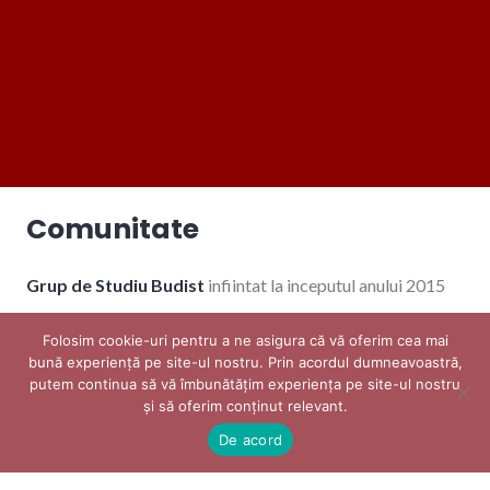
Comunitate
Grup de Studiu Budist
infiintat la inceputul anului 2015
Linia de maestri
Folosim cookie-uri pentru a ne asigura că vă oferim cea mai
bună experiență pe site-ul nostru. Prin acordul dumneavoastră,
putem continua să vă îmbunătățim experiența pe site-ul nostru
O galerie foto cu noi
și să oferim conținut relevant. ​
De acord
Calendar evenimente comunitate