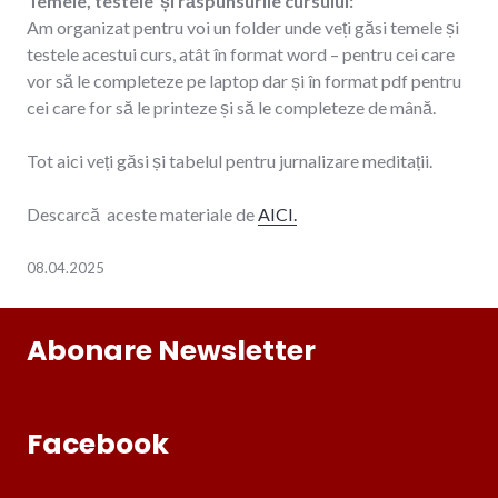
Temele, testele și răspunsurile cursului:
Am organizat pentru voi un folder unde veți găsi temele și
testele acestui curs, atât în format word – pentru cei care
vor să le completeze pe laptop dar și în format pdf pentru
cei care for să le printeze și să le completeze de mână.
Tot aici veți găsi și tabelul pentru jurnalizare meditații.
Descarcă aceste materiale de
AICI.
08.04.2025
Abonare Newsletter
Facebook