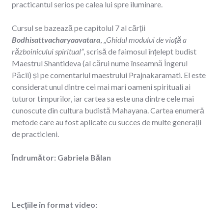
practicantul serios pe calea lui spre iluminare.
Cursul se bazează pe capitolul 7 al cărții
Bodhisattvacharyaavatara
, „
Ghidul modului de viață a
războinicului spiritual”
, scrisă de faimosul înțelept budist
Maestrul Shantideva (al cărui nume înseamnă Îngerul
Păcii) și pe comentariul maestrului Prajnakaramati. El este
considerat unul dintre cei mai mari oameni spirituali ai
tuturor timpurilor, iar cartea sa este una dintre cele mai
cunoscute din cultura budistă Mahayana. Cartea enumeră
metode care au fost aplicate cu succes de multe generații
de practicieni.
Îndrumător: Gabriela Bălan
Lecțiile în format video: