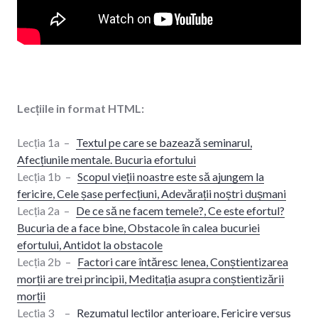
Lecțiile in format HTML:
Lecția 1a –
Textul pe care se bazează seminarul,
Afecțiunile mentale. Bucuria efortului
Lecția 1b –
Scopul vieții noastre este să ajungem la
fericire, Cele șase perfecțiuni, Adevărații noștri dușmani
Lecția 2a –
De ce să ne facem temele?, Ce este efortul?
Bucuria de a face bine, Obstacole în calea bucuriei
efortului, Antidot la obstacole
Lecția 2b –
Factori care întăresc lenea, Conștientizarea
morții are trei principii, Meditația asupra conștientizării
morții
Lecția 3 –
Rezumatul lecților anterioare, Fericire versus