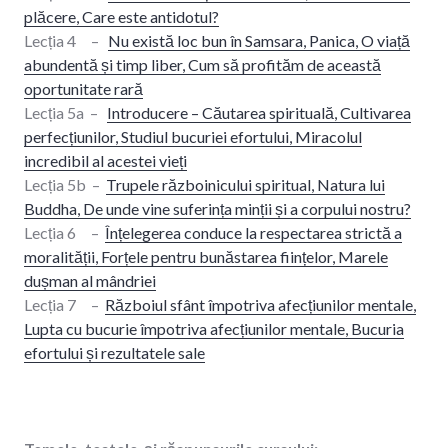
plăcere, Care este antidotul?
Lecția 4 –
Nu există loc bun în Samsara, Panica, O viață
abundentă și timp liber, Cum să profităm de această
oportunitate rară
Lecția 5a –
Introducere – Căutarea spirituală, Cultivarea
perfecțiunilor, Studiul bucuriei efortului, Miracolul
incredibil al acestei vieți
Lecția 5b –
Trupele războinicului spiritual, Natura lui
Buddha, De unde vine suferința minții și a corpului nostru?
Lecția 6 –
Înțelegerea conduce la respectarea strictă a
moralității, Forțele pentru bunăstarea ființelor, Marele
dușman al mândriei
Lecția 7 –
Războiul sfânt împotriva afecțiunilor mentale,
Lupta cu bucurie împotriva afecțiunilor mentale, Bucuria
efortului și rezultatele sale